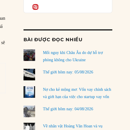
Podcast
rủi ro
Informatio
02/08/2026
uan
Làm thế nào để kết thúc Chiến tranh Iran?
iá
01/08/2026
BÀI ĐƯỢC ĐỌC NHIỀU
Chiến lược kế tiếp của Bắc Kinh ở Biển Đông
 sẽ
31/07/2026
Mối nguy khi Châu Âu do dự hỗ trợ
Trật tự thế giới mới: Các nước nhỏ sẽ luôn
phòng không cho Ukraine
phải chịu đựng?
30/07/2026
Thế giới hôm nay: 05/08/2026
Tập tìm cách chôn vùi bê bối chấn động vòng
tròn thân cận của mình
Nợ cho kẻ mộng mơ: Vốn vay chính sách
29/07/2026
và giới hạn của việc cho startup vay vốn
Chiến dịch ‘siêu cường drone’ có giúp
Thế giới hôm nay: 04/08/2026
Ukraine xoay chuyển cục diện chiến trường?
29/07/2026
Về nhân vật Hoàng Văn Hoan và vụ