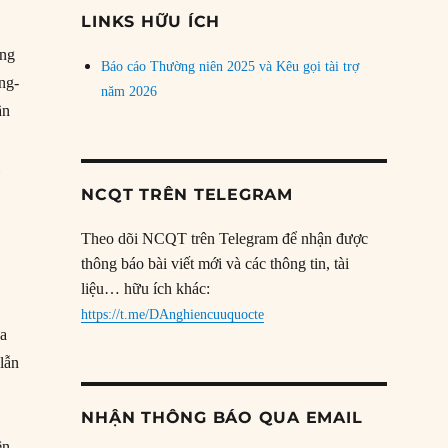
đề
LINKS HỮU ÍCH
ong
Báo cáo Thường niên 2025 và Kêu gọi tài trợ
ng-
năm 2026
ần
i
NCQT TRÊN TELEGRAM
Theo dõi NCQT trên Telegram để nhận được
thông báo bài viết mới và các thông tin, tài
liệu… hữu ích khác:
https://t.me/DAnghiencuuquocte
ưa
lẫn
NHẬN THÔNG BÁO QUA EMAIL
ên