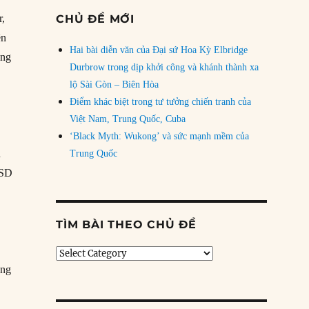
r,
CHỦ ĐỀ MỚI
ên
Hai bài diễn văn của Đại sứ Hoa Kỳ Elbridge
ông
Durbrow trong dịp khởi công và khánh thành xa
lộ Sài Gòn – Biên Hòa
Điểm khác biệt trong tư tưởng chiến tranh của
Việt Nam, Trung Quốc, Cuba
‘Black Myth: Wukong’ và sức mạnh mềm của
n
Trung Quốc
USD
TÌM BÀI THEO CHỦ ĐỀ
Tìm
bài
ạng
theo
chủ