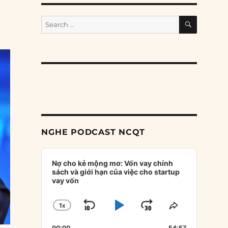
SEARCH
Search
for:
NGHE PODCAST NCQT
Audio
Player
Nợ cho kẻ mộng mơ: Vốn vay chính
sách và giới hạn của việc cho startup
vay vốn
1
X
SKIP
PLAY
JUMP
CHANGE
SHARE
PLAYBACK
THIS
BACKWARD
PAUSE
FORWARD
00:00
54:57