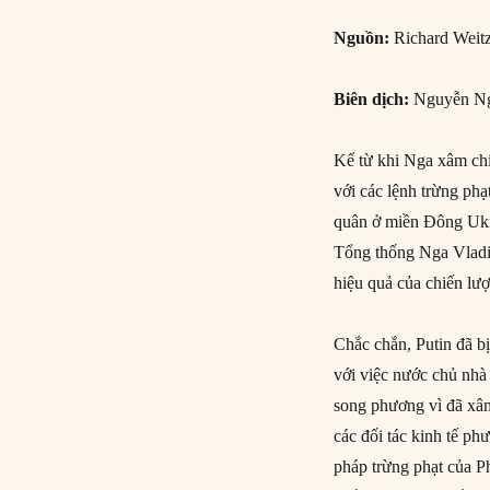
Nguồn:
Richard Weitz
Biên dịch:
Nguyễn Ng
Kể từ khi Nga xâm ch
với các lệnh trừng phạ
quân ở miền Đông Ukr
Tổng thống Nga Vladimi
hiệu quả của chiến lượ
Chắc chắn, Putin đã b
với việc nước chủ nhà
song phương vì đã xâ
các đối tác kinh tế ph
pháp trừng phạt của P