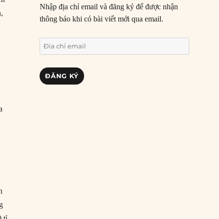
Nhập địa chỉ email và đăng ký để được nhận
,
thông báo khi có bài viết mới qua email.
y
Địa
chỉ
email
ĐĂNG KÝ
a
h
g
 tỉ