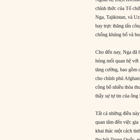
chính thức của Tổ ch
Nga, Tajikistan, và U
bay trực thăng tấn cô
chống khủng bố và bu
Cho đến nay, Nga đã hạ
hỏng mối quan hệ với
tăng cường, bao gồm c
cho chính phủ Afghanis
công bố nhiều thỏa t
thấy sự tự tin của ông 
Tất cả những điều này
quan tâm đến việc gia 
khai thác một cách ti
thu hút Trung Quốc, nư