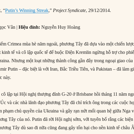
, “
Putin’s Winning Streak
,”
Project Syndicate
, 29/12/2014.
ọc Vân |
Hiệu đính:
Nguyễn Huy Hoàng
iếm Crimea mùa hè năm ngoái, phương Tây đã dựa vào một chiến lượ
t kinh tế và cô lập quốc tế để buộc Điện Kremlin ngừng hỗ trợ cho phi
aina. Nhưng một loạt những thành công gần đây trong ngoại giao của
r Putin – đặc biệt là với Iran, Bắc Triều Tiên, và Pakistan – đã làm 
c này.
ị cô lập tại Hội nghị thượng đỉnh G-20 ở Brisbane hồi tháng 11 năm ngo
 Úc và các nhà lãnh đạo phương Tây đã chỉ trích ông trong các cuộc h
m phạm chủ quyền của Ukraina và gây rạn nứt mối quan hệ giữa Nga v
ương Tây của nó. Putin đã rời Hội nghị sớm, với tuyên bố rằng các biện
hương Tây dù sao đi nữa cũng đang gây tổn hại cho nền kinh tế châu 