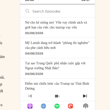
RATE
EPISODE
Search
Episodes
Nợ cho kẻ mộng mơ: Vốn vay chính sách và
giới hạn của việc cho startup vay vốn
05/08/2026
c
ến
Mỹ Latinh đang trở thành “phòng thí nghiệm”
của phe cánh hữu mới
04/08/2026
giảm
Tại sao Trung Quốc phủ nhận cuộc gặp với
Ngoại trưởng Nhật Bản?
04/08/2026
ái,
Điểm mù chiến lược của Trump tại Thái Bình
ọp
Dương
ới
03/08/2026
PREVIOUS
SHOW
NEXT
EPISODE
EPISODES
EPISODE
Đặt cược vào thất bại: Các quỹ đầu tư mạo
Âu
Show
LIST
hiểm quốc gia và khía cạnh chính trị của vốn