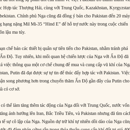
ức Hợp tác Thượng Hải, cùng với Trung Quốc, Kazakhstan, Kyrgyzstan
zbekistan. Chính phủ Nga cũng đã đồng ý bán cho Pakistan đến 20 má
ng hạng nặng Mil Mi-35 “Hind E” để hỗ trợ nước này trong cuộc chiến
ôn lậu ma túy.
n chế bán các thiết bị quân sự tiên tiến cho Pakistan, nhằm tránh phá
 Ấn Độ. Tuy nhiên, khi mối quan hệ chiến lược của Nga với Ấn Độ đã
ả việc thông qua một cơ chế chung để mua và cung cấp vũ khí của Ng
tan, Putin đã đạt được sự tự tin để thúc đẩy hợp tác với Pakistan. Việc
huận song phương hơn trong chuyến thăm Ấn Độ gần đây của Putin cho
là có cơ sở.
 có thể làm tăng thêm tác động của Nga đối với Trung Quốc, nước vốn
tăng ảnh hưởng lên Iran, Bắc Triều Tiên, và Pakistan nhưng đã tìm các
nh tế sự cô lập của Nga. Nguồn dự trữ khí tự nhiên dồi dào của Nga cũn
ớc đã đàm phán cứng rắn trong thỏa thuận cung cấp khí đốt trị giá 400