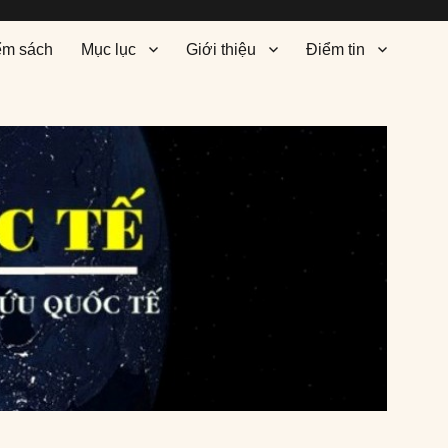
ểm sách
Mục lục
Giới thiệu
Điểm tin