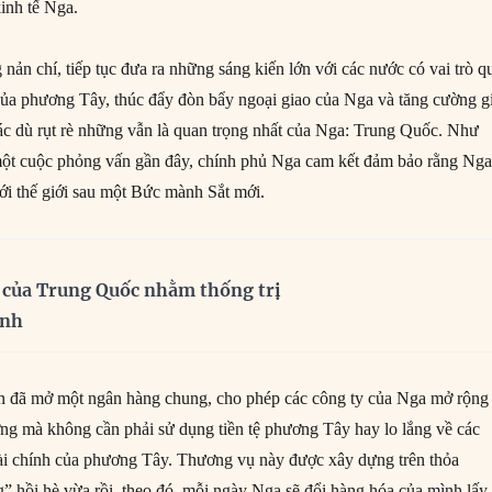
kinh tế Nga.
ản chí, tiếp tục đưa ra những sáng kiến lớn với các nước có vai trò q
 của phương Tây, thúc đẩy đòn bẩy ngoại giao của Nga và tăng cường g
 tác dù rụt rè những vẫn là quan trọng nhất của Nga: Trung Quốc. Như
một cuộc phỏng vấn gần đây, chính phủ Nga cam kết đảm bảo rằng Nga
với thế giới sau một Bức mành Sắt mới.
 của Trung Quốc nhằm thống trị
inh
in đã mở một ngân hàng chung, cho phép các công ty của Nga mở rộng
g mà không cần phải sử dụng tiền tệ phương Tây hay lo lắng về các
tài chính của phương Tây. Thương vụ này được xây dựng trên thỏa
g” hồi hè vừa rồi, theo đó, mỗi ngày Nga sẽ đổi hàng hóa của mình lấy