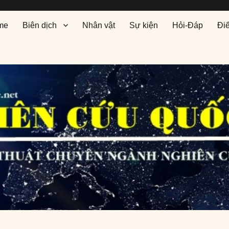
me
Biên dịch
Nhân vật
Sự kiện
Hỏi-Đáp
Đi