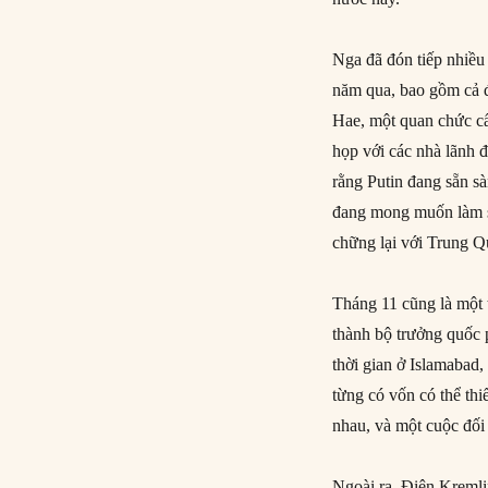
Nga đã đón tiếp nhiều
năm qua, bao gồm cả đ
Hae, một quan chức c
họp với các nhà lãnh đ
rằng Putin đang sẵn s
đang mong muốn làm s
chững lại với Trung Q
Tháng 11 cũng là một t
thành bộ trưởng quốc 
thời gian ở Islamabad
từng có vốn có thể th
nhau, và một cuộc đối 
Ngoài ra, Điện Kremlin