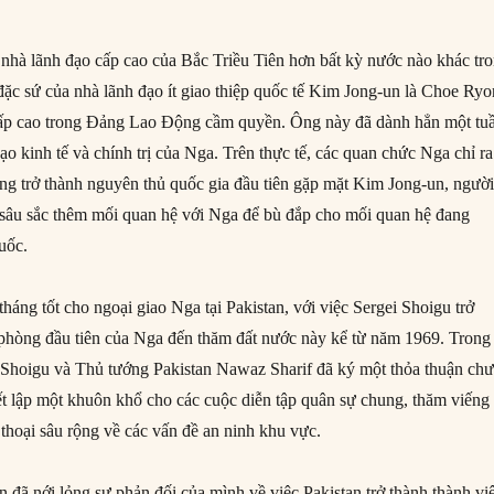
 nhà lãnh đạo cấp cao của Bắc Triều Tiên hơn bất kỳ nước nào khác tr
ặc sứ của nhà lãnh đạo ít giao thiệp quốc tế Kim Jong-un là Choe Ryo
ấp cao trong Đảng Lao Động cầm quyền. Ông này đã dành hẳn một tu
ạo kinh tế và chính trị của Nga. Trên thực tế, các quan chức Nga chỉ ra
àng trở thành nguyên thủ quốc gia đầu tiên gặp mặt Kim Jong-un, ngườ
âu sắc thêm mối quan hệ với Nga để bù đắp cho mối quan hệ đang
uốc.
háng tốt cho ngoại giao Nga tại Pakistan, với việc Sergei Shoigu trở
phòng đầu tiên của Nga đến thăm đất nước này kể từ năm 1969. Trong
, Shoigu và Thủ tướng Pakistan Nawaz Sharif đã ký một thỏa thuận ch
iết lập một khuôn khổ cho các cuộc diễn tập quân sự chung, thăm viếng 
thoại sâu rộng về các vấn đề an ninh khu vực.
 đã nới lỏng sự phản đối của mình về việc Pakistan trở thành thành vi