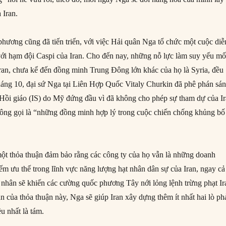
 Iran.
phương cũng đã tiến triển, với việc Hải quân Nga tổ chức một cuộc diễ
 với hạm đội Caspi của Iran. Cho đến nay, những nỗ lực làm suy yếu mố
ran, chưa kể đến đồng minh Trung Đông lớn khác của họ là Syria, đều
 tháng 10, đại sứ Nga tại Liên Hợp Quốc Vitaly Churkin đã phê phán sá
Hồi giáo (IS) do Mỹ đứng đầu vì đã không cho phép sự tham dự của I
 ông gọi là “những đồng minh hợp lý trong cuộc chiến chống khủng bố
t thỏa thuận đảm bảo rằng các công ty của họ vẫn là những doanh
ếm ưu thế trong lĩnh vực năng lượng hạt nhân dân sự của Iran, ngay cả
t nhân sẽ khiến các cường quốc phương Tây nới lỏng lệnh trừng phạt Ir
 của thỏa thuận này, Nga sẽ giúp Iran xây dựng thêm ít nhất hai lò ph
u nhất là tám.