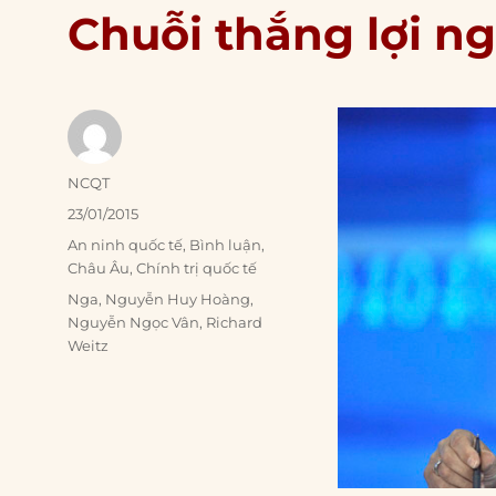
Chuỗi thắng lợi ng
Author
NCQT
Posted
23/01/2015
on
Categories
An ninh quốc tế
,
Bình luận
,
Châu Âu
,
Chính trị quốc tế
Tags
Nga
,
Nguyễn Huy Hoàng
,
Nguyễn Ngọc Vân
,
Richard
Weitz