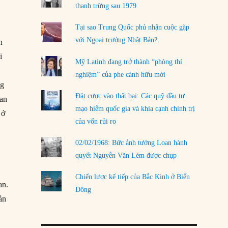
LOAD MORE
thanh trừng sau 1979
Tại sao Trung Quốc phủ nhận cuộc gặp
với Ngoại trưởng Nhật Bản?
n
i
Mỹ Latinh đang trở thành “phòng thí
nghiệm” của phe cánh hữu mới
ng
Đặt cược vào thất bại: Các quỹ đầu tư
ran
mạo hiểm quốc gia và khía cạnh chính trị
 ở
của vốn rủi ro
02/02/1968: Bức ảnh tướng Loan hành
quyết Nguyễn Văn Lém được chụp
Chiến lược kế tiếp của Bắc Kinh ở Biển
an.
Đông
ản