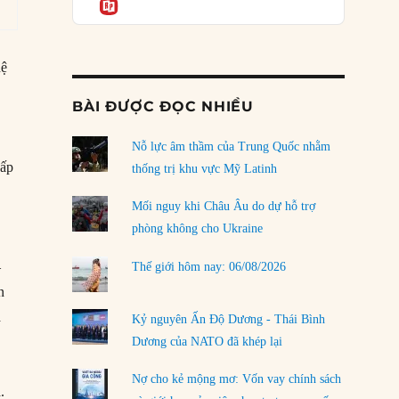
Informatio
04/08/2026
Điểm mù chiến lược của Trump tại Thái Bình
Dương
hệ
03/08/2026
BÀI ĐƯỢC ĐỌC NHIỀU
Đặt cược vào thất bại: Các quỹ đầu tư mạo
c
hiểm quốc gia và khía cạnh chính trị của vốn
rủi ro
Nỗ lực âm thầm của Trung Quốc nhằm
hấp
02/08/2026
thống trị khu vực Mỹ Latinh
Làm thế nào để kết thúc Chiến tranh Iran?
Mối nguy khi Châu Âu do dự hỗ trợ
01/08/2026
phòng không cho Ukraine
Chiến lược kế tiếp của Bắc Kinh ở Biển Đông
–
Thế giới hôm nay: 06/08/2026
31/07/2026
n
Trật tự thế giới mới: Các nước nhỏ sẽ luôn
ả
Kỷ nguyên Ấn Độ Dương - Thái Bình
phải chịu đựng?
Dương của NATO đã khép lại
30/07/2026
Nợ cho kẻ mộng mơ: Vốn vay chính sách
LOAD MORE
.