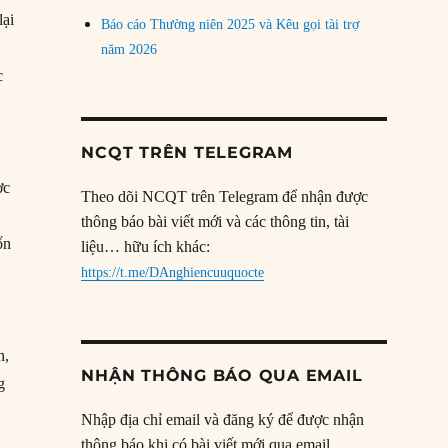
lại
Báo cáo Thường niên 2025 và Kêu gọi tài trợ
năm 2026
c
NCQT TRÊN TELEGRAM
ợc
Theo dõi NCQT trên Telegram để nhận được
thông báo bài viết mới và các thông tin, tài
ốn
liệu… hữu ích khác:
https://t.me/DAnghiencuuquocte
n,
NHẬN THÔNG BÁO QUA EMAIL
g
Nhập địa chỉ email và đăng ký để được nhận
thông báo khi có bài viết mới qua email.