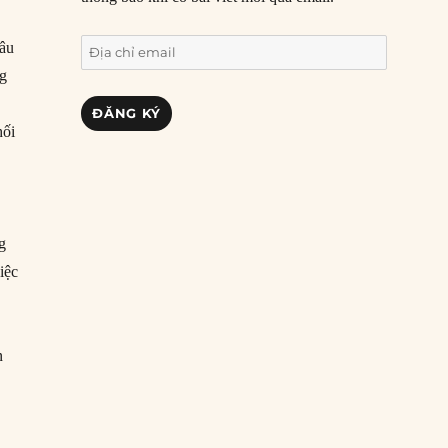
Địa
mâu
chỉ
ng
email
ĐĂNG KÝ
hối
ng
iệc
n