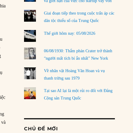
và giới hạn của việc cho startup vay vốn
hia
Giai đoạn tiếp theo trong cuộc trấn áp các
dân tộc thiểu số của Trung Quốc
Thế giới hôm nay: 05/08/2026
ều
ó
06/08/1930: Thẩm phán Crater trở thành
g
“người mất tích bí ẩn nhất” New York
Về nhân vật Hoàng Văn Hoan và vụ
vụ
thanh trừng sau 1979
Tại sao AI lại là một rủi ro đối với Đảng
iệc
Cộng sản Trung Quốc
ang
 và
CHỦ ĐỀ MỚI