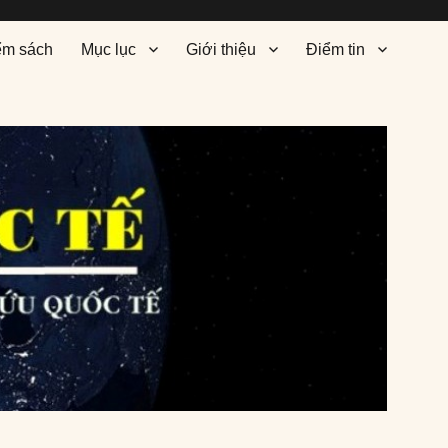
ểm sách
Mục lục
Giới thiệu
Điểm tin