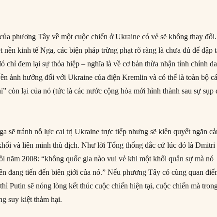
của phương Tây về một cuộc chiến ở Ukraine có vẻ sẽ không thay đổi.
ệt nền kinh tế Nga, các biện pháp trừng phạt rõ ràng là chưa đủ để đập 
đó chỉ đem lại sự thỏa hiệp – nghĩa là về cơ bản thừa nhận tính chính d
ền ảnh hưởng đối với Ukraine của điện Kremlin và có thể là toàn bộ c
i” còn lại của nó (tức là các nước cộng hòa mới hình thành sau sự sụp
a sẽ tránh nỗ lực cai trị Ukraine trực tiếp nhưng sẽ kiên quyết ngăn c
hối và liên minh thù địch. Như lời Tổng thống đắc cử lúc đó là Dmitri
ồi năm 2008: “không quốc gia nào vui vẻ khi một khối quân sự mà nó
iên đang tiến đến biên giới của nó.” Nếu phương Tây có cùng quan đi
hì Putin sẽ nóng lòng kết thúc cuộc chiến hiện tại, cuộc chiến mà tron
g suy kiệt thảm hại.