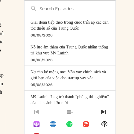
Search
Episodes
Giai đoạn tiếp theo trong cuộc trấn áp các dân
ể
tộc thiểu số của Trung Quốc
hủ
06/08/2026
ức
Nỗ lực âm thầm của Trung Quốc nhằm thống
p
trị khu vực Mỹ Latinh
06/08/2026
Nợ cho kẻ mộng mơ: Vốn vay chính sách và
ợp
giới hạn của việc cho startup vay vốn
in
05/08/2026
nh
Mỹ Latinh đang trở thành “phòng thí nghiệm”
của phe cánh hữu mới
04/08/2026
PREVIOUS
SHOW
NEXT
EPISODE
EPISODES
EPISODE
Tại sao Trung Quốc phủ nhận cuộc gặp với
Show
LIST
Ngoại trưởng Nhật Bản?
Podcast