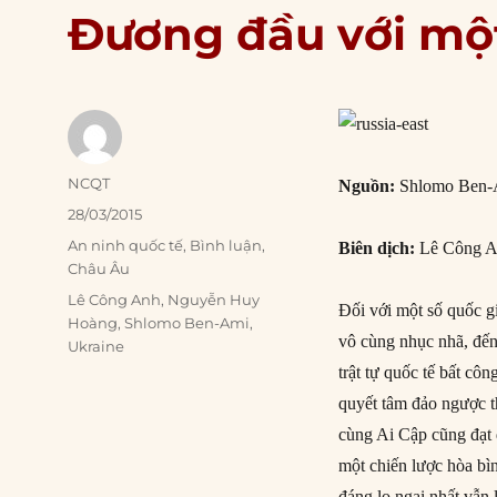
Đương đầu với một
Author
NCQT
Nguồn:
Shlomo Ben-
Posted
28/03/2015
on
Categories
An ninh quốc tế
,
Bình luận
,
Biên dịch:
Lê Công A
Châu Âu
Tags
Lê Công Anh
,
Nguyễn Huy
Đối với một số quốc gi
Hoàng
,
Shlomo Ben-Ami
,
vô cùng nhục nhã, đến
Ukraine
trật tự quốc tế bất cô
quyết tâm đảo ngược th
cùng Ai Cập cũng đạt 
một chiến lược hòa bì
đáng lo ngại nhất vẫn