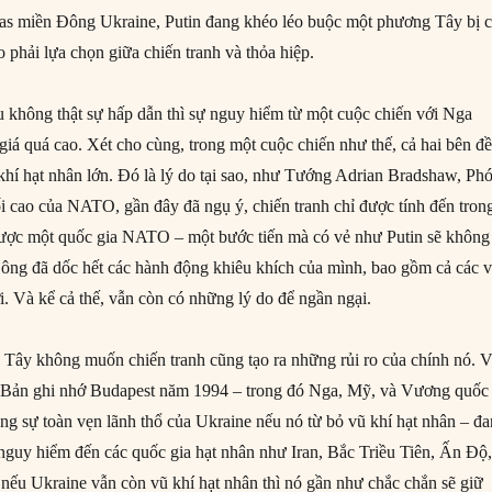
as miền Đông Ukraine, Putin đang khéo léo buộc một phương Tây bị c
ro phải lựa chọn giữa chiến tranh và thỏa hiệp.
u không thật sự hấp dẫn thì sự nguy hiểm từ một cuộc chiến với Nga
iá quá cao. Xét cho cùng, trong một cuộc chiến như thế, cả hai bên đ
hí hạt nhân lớn. Đó là lý do tại sao, như Tướng Adrian Bradshaw, Ph
i cao của NATO, gần đây đã ngụ ý, chiến tranh chỉ được tính đến tron
ược một quốc gia NATO – một bước tiến mà có vẻ như Putin sẽ không
i ông đã dốc hết các hành động khiêu khích của mình, bao gồm cả các 
i. Và kể cả thế, vẫn còn có những lý do để ngần ngại.
Tây không muốn chiến tranh cũng tạo ra những rủi ro của chính nó. V
lờ Bản ghi nhớ Budapest năm 1994 – trong đó Nga, Mỹ, và Vương quốc
ọng sự toàn vẹn lãnh thổ của Ukraine nếu nó từ bỏ vũ khí hạt nhân – đ
 nguy hiểm đến các quốc gia hạt nhân như Iran, Bắc Triều Tiên, Ấn Độ,
 nếu Ukraine vẫn còn vũ khí hạt nhân thì nó gần như chắc chắn sẽ giữ