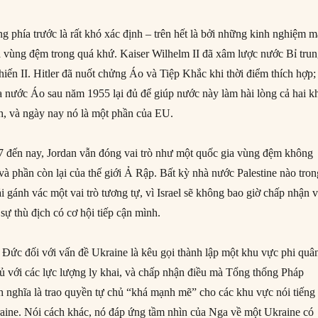
g phía trước là rất khó xác định – trên hết là bởi những kinh nghiệm 
a vùng đệm trong quá khứ. Kaiser Wilhelm II đã xâm lược nước Bỉ tru
iến II. Hitler đã nuốt chửng Áo và Tiệp Khắc khi thời điểm thích hợp;
a nước Áo sau năm 1955 lại đủ để giúp nước này làm hài lòng cả hai k
h, và ngày nay nó là một phần của EU.
7 đến nay, Jordan vẫn đóng vai trò như một quốc gia vùng đệm không
 và phần còn lại của thế giới Ả Rập. Bất kỳ nhà nước Palestine nào tro
i gánh vác một vai trò tương tự, vì Israel sẽ không bao giờ chấp nhận v
sự thù địch có cơ hội tiếp cận mình.
Đức đối với vấn đề Ukraine là kêu gọi thành lập một khu vực phi quâ
ủ với các lực lượng ly khai, và chấp nhận điều mà Tổng thống Pháp
h nghĩa là trao quyền tự chủ “khá mạnh mẽ” cho các khu vực nói tiếng
ine. Nói cách khác, nó đáp ứng tầm nhìn của Nga về một Ukraine có