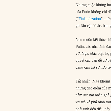
Nhưng cuộc khủng hoản
của Putin không chỉ d
(“
Finlandization
” – tứ
gia lân cận khác, ba
Nếu muốn kết thúc chí
Putin, các nhà lãnh đ
với Nga. Đặc biệt, họ 
quyết các vấn đề cơ bả
đang cản trở sự hợp tá
Tất nhiên, Nga không 
những đặc điểm của mộ
tiềm lực hạt nhân ghê
vai trò kẻ phá bĩnh tr
phải tính đến điều này