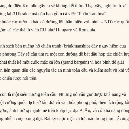
g do điện Kremlin gây ra sẽ không kết thúc. Thật vậy, nghị trình xét 
ừng lại ở Ukraine mà còn bao gồm cả việc “Phần Lan hóa”
c buộc các nước khác có đường lối thân thiện với mình – ND) các quố
o gồm cả các thành viên EU như Hungary và Romania.
nh sách bên miệng hố chiến tranh (brinkmanship) đầy nguy hiểm của
ạo phương Tây sẽ cần tìm ra một con đường để bắt đầu hợp tác chiến lư
phải thiết kế một cuộc mặc cả lớn (grand bargain) vì hòa bình để giải
n liên quan đến các nguyên tắc an ninh toàn cầu và kiểm soát vũ khí v
c chiến lược nói trên.
còn là một siêu cường toàn cầu. Nhưng nó vẫn giữ được khả năng và
t cường quốc: lịch sử lâu đời và văn hóa phong phú, diện tích rộng lớ
 gớm, ảnh hưởng mạnh mẽ trên khắp lục địa Á-Âu, và có khả năng đón
ong nhiều cuộc xung đột. Bất kỳ cuộc mặc cả lớn nào trong thực tế cũng
.