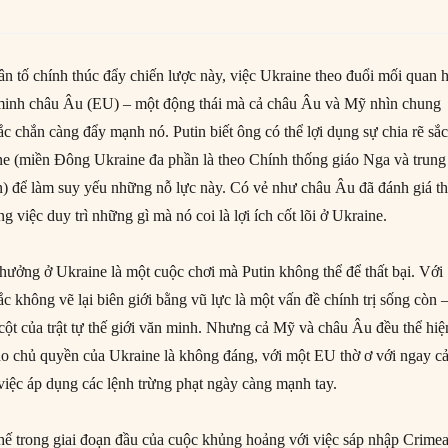
ân tố chính thúc đẩy chiến lược này, việc Ukraine theo đuổi mối quan 
 minh châu Âu (EU) – một động thái mà cả châu Âu và Mỹ nhìn chung
c chắn càng đẩy mạnh nó. Putin biết ông có thể lợi dụng sự chia rẽ sắ
ine (miền Đông Ukraine đa phần là theo Chính thống giáo Nga và trung
n) để làm suy yếu những nỗ lực này. Có vẻ như châu Âu đã đánh giá t
g việc duy trì những gì mà nó coi là lợi ích cốt lõi ở Ukraine.
hưởng ở Ukraine là một cuộc chơi mà Putin không thể để thất bại. Với
 không vẽ lại biên giới bằng vũ lực là một vấn đề chính trị sống còn 
ụ cột của trật tự thế giới văn minh. Nhưng cả Mỹ và châu Âu đều thể hiệ
cho chủ quyền của Ukraine là không đáng, với một EU thờ ơ với ngay c
 việc áp dụng các lệnh trừng phạt ngày càng mạnh tay.
thế trong giai đoạn đầu của cuộc khủng hoảng với việc sáp nhập Crimea