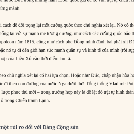
 từng mảnh.
i cách để đối trọng lại một cường quốc theo chủ nghĩa xét lại. Nó có th
chống lại với sự mạnh mẽ tương đương, như cách các cường quốc bảo t
apoleon năm 1815, cũng như cách phe Đồng minh đánh bại phát xít Đ
ặc nó tự đi đến giới hạn sức mạnh quân sự và kinh tế của mình (rồi sụ
hợp của Liên Xô vào thời điểm tan rã.
theo chủ nghĩa xét lại có hai lựa chọn. Hoặc như Đức, chấp nhận hòa h
Hoặc đi theo con đường của nước Nga dưới thời Tổng thống Vladimir Put
n lược phục thù mới – trong trường hợp này là để lật đổ trật tự hình thà
Xô trong Chiến tranh Lạnh.
à một rủi ro đối với Đảng Cộng sản