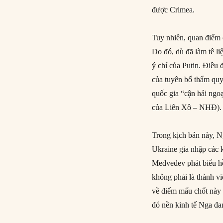
được Crimea.
Tuy nhiên, quan điểm 
Do đó, dù đã làm tê li
ý chí của Putin. Điều 
của tuyên bố thẩm quy
quốc gia “cận hải ngoạ
của Liên Xô – NHĐ).
Trong kịch bản này, Ng
Ukraine gia nhập các k
Medvedev phát biểu h
không phải là thành v
về điểm mấu chốt này t
đó nền kinh tế Nga đan