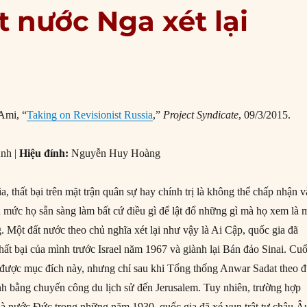
 nước Nga xét lại
Ami, “
Taking on Revisionist Russia
,”
Project Syndicate
, 09/3/2015.
nh |
Hiệu đính:
Nguyễn Huy Hoàng
a, thất bại trên mặt trận quân sự hay chính trị là không thể chấp nhận v
 mức họ sẵn sàng làm bất cứ điều gì để lật đổ những gì mà họ xem là 
ng. Một đất nước theo chủ nghĩa xét lại như vậy là Ai Cập, quốc gia đã
ất bại của mình trước Israel năm 1967 và giành lại Bán đảo Sinai. Cuố
được mục đích này, nhưng chỉ sau khi Tổng thống Anwar Sadat theo đ
nh bằng chuyến công du lịch sử đến Jerusalem. Tuy nhiên, trường hợp
 là nước Đức trong những năm 1930, quốc gia đã xé vụn trật tự châu Â