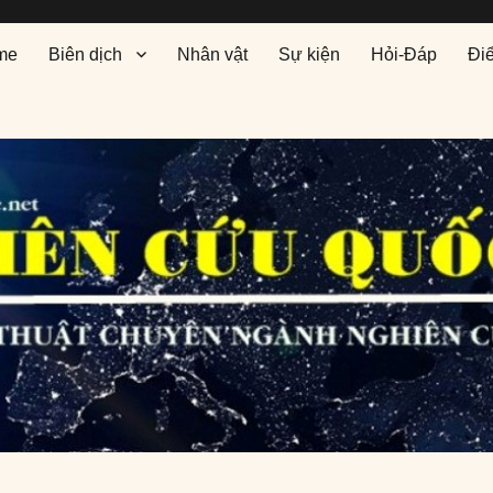
me
Biên dịch
Nhân vật
Sự kiện
Hỏi-Đáp
Đi