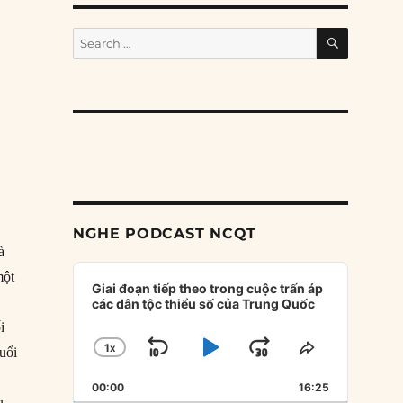
SEARCH
Search
for:
NGHE PODCAST NCQT
à
Audio
một
Player
Giai đoạn tiếp theo trong cuộc trấn áp
các dân tộc thiểu số của Trung Quốc
i
1
X
SKIP
PLAY
JUMP
CHANGE
SHARE
uổi
PLAYBACK
THIS
BACKWARD
PAUSE
FORWARD
00:00
RATE
16:25
EPISODE
u