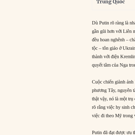
Trung Quốc
Dù Putin rõ ràng là nh
gần gũi hơn với Liên
đều hoan nghênh – chắ
tộc – tôn giáo ở Ukra
thành với điện Kremli
quyết tâm của Nga tron
Cuộc chiến giành ảnh 
phương Tây, nguyên tắc
thật vậy, nó là một tr
rõ rằng việc hy sinh 
việc đi theo Mỹ trong
Putin đã đạt được ưu 