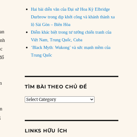
Hai bài diễn văn của Đại sứ Hoa Kỳ Elbridge
Durbrow trong dịp khởi công và khánh thành xa
lộ Sài Gòn – Biên Hòa
tan
Điểm khác biệt trong tư tưởng chiến tranh của
Việt Nam, Trung Quốc, Cuba
anh
‘Black Myth: Wukong’ và sức mạnh mềm của
ác
Trung Quốc
 đổ
ản
TÌM BÀI THEO CHỦ ĐỀ
Tìm
bài
ểm
theo
g
chủ
đề
LINKS HỮU ÍCH