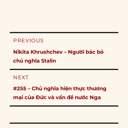
Post
PREVIOUS
navigation
Previous
Nikita Khrushchev – Người bác bỏ
post:
chủ nghĩa Stalin
NEXT
Next
#255 – Chủ nghĩa hiện thực thương
post:
mại của Đức và vấn đề nước Nga