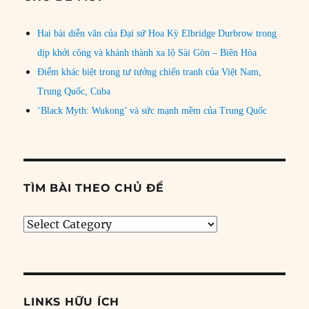
Hai bài diễn văn của Đại sứ Hoa Kỳ Elbridge Durbrow trong
dịp khởi công và khánh thành xa lộ Sài Gòn – Biên Hòa
Điểm khác biệt trong tư tưởng chiến tranh của Việt Nam,
Trung Quốc, Cuba
‘Black Myth: Wukong’ và sức mạnh mềm của Trung Quốc
TÌM BÀI THEO CHỦ ĐỀ
Tìm
bài
theo
chủ
đề
LINKS HỮU ÍCH