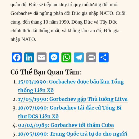
quân đội Đức sẽ tiếp tục duy trì quy mô tương đối nhỏ.
Gorbachev đã ngừng phản đối Đức gia nhập NATO. Cuối
cùng, đến tháng 10 năm 1990, Đông Đức và Tây Đức
chính thức tái thống nhất, và không lâu sau đó, Đức gia
nhập NATO.
F
Li
E
M
W
T
P
S
a
n
m
e
h
el
ri
h
Có Thể Bạn Quan Tâm:
c
k
ai
ss
at
e
n
a
15/03/1990: Gorbachev được bầu làm Tổng
e
e
l
e
s
g
t
re
thống Liên Xô
b
d
n
A
r
17/05/1990: Gorbachev gặp Thủ tướng Litva
o
I
g
p
a
10/07/1990: Gorbachev tái đắc cử Tổng Bí
o
n
er
p
m
thư ĐCS Liên Xô
k
02/04/1989: Gorbachev tới thăm Cuba
10/05/1990: Trung Quốc trả tự do cho người