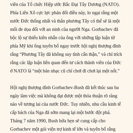
viên của Tổ chức Hiệp ước Bắc Đại Tây Dương (NATO).
Phía Liên Xô cực lực phản đối điều này, lo ngại rằng một
nước Đức thống nhất và thân phương Tây có thể sẽ là một
mối đe dọa đối với an ninh của người Nga. Gorbachev đã
bộc lộ sự thiếu kiên nhẫn của ông với những lập luận từ
phía Mỹ khi ông tuyên bố ngay trước hội nghị thượng đỉnh
rằng “Phương Tây đã không suy tính cẩn thận,” và chỉ trích
rằng các lập luận liên quan đến tư cách thành viên của Đức
ở NATO là “một bản nhạc cũ chỉ chơi đi chơi lại một nốt.”
Hội nghị thượng đỉnh Gorbachev-Bush đã kết thúc sau ba
ngày làm việc mà không đạt được một thỏa thuận rõ ràng
nào về tương lai của nước Đức. Tuy nhiên, nhu cầu kinh tế
cấp bách của Nga đã sớm mang lại một bước đột phá.
Tháng 7 năm 1990, Bush hứa hẹn sẽ cung cấp cho
Gorbachev một gói viện trợ kinh tế lớn và tuyên bố rằng