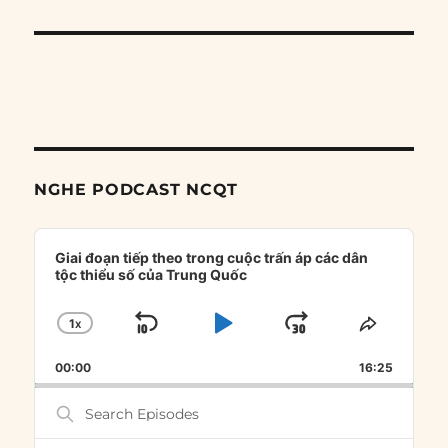
NGHE PODCAST NCQT
Audio
Player
Giai đoạn tiếp theo trong cuộc trấn áp các dân
tộc thiểu số của Trung Quốc
1
X
SKIP
PLAY
JUMP
CHANGE
SHARE
PLAYBACK
THIS
BACKWARD
PAUSE
FORWARD
00:00
RATE
16:25
EPISOD
Search
Episodes