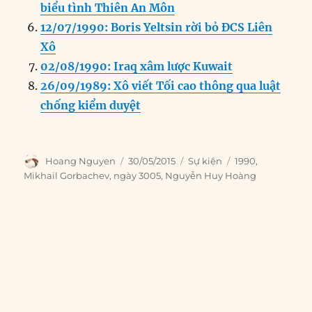
biểu tình Thiên An Môn
12/07/1990: Boris Yeltsin rời bỏ ĐCS Liên
Xô
02/08/1990: Iraq xâm lược Kuwait
26/09/1989: Xô viết Tối cao thông qua luật
chống kiểm duyệt
Author
Posted
Categories
Tags
Hoang Nguyen
30/05/2015
Sự kiện
1990
,
on
Mikhail Gorbachev
,
ngày 3005
,
Nguyễn Huy Hoàng