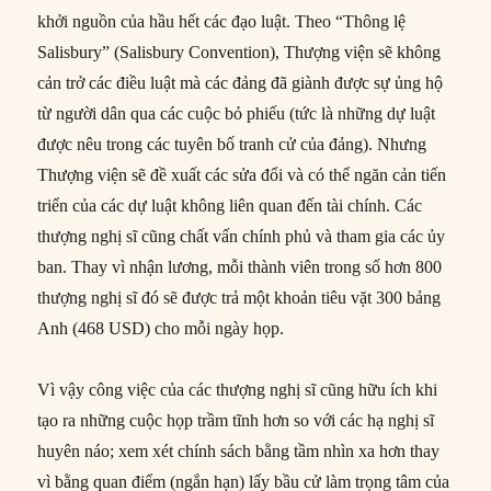
khởi nguồn của hầu hết các đạo luật. Theo “Thông lệ
Salisbury” (Salisbury Convention), Thượng viện sẽ không
cản trở các điều luật mà các đảng đã giành được sự ủng hộ
từ người dân qua các cuộc bỏ phiếu (tức là những dự luật
được nêu trong các tuyên bố tranh cử của đảng). Nhưng
Thượng viện sẽ đề xuất các sửa đổi và có thể ngăn cản tiến
triển của các dự luật không liên quan đến tài chính. Các
thượng nghị sĩ cũng chất vấn chính phủ và tham gia các ủy
ban. Thay vì nhận lương, mỗi thành viên trong số hơn 800
thượng nghị sĩ đó sẽ được trả một khoản tiêu vặt 300 bảng
Anh (468 USD) cho mỗi ngày họp.
Vì vậy công việc của các thượng nghị sĩ cũng hữu ích khi
tạo ra những cuộc họp trầm tĩnh hơn so với các hạ nghị sĩ
huyên náo; xem xét chính sách bằng tầm nhìn xa hơn thay
vì bằng quan điểm (ngắn hạn) lấy bầu cử làm trọng tâm của