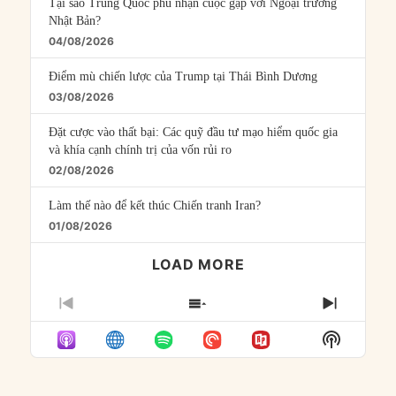
Tại sao Trung Quốc phủ nhận cuộc gặp với Ngoại trưởng
Nhật Bản?
04/08/2026
Điểm mù chiến lược của Trump tại Thái Bình Dương
03/08/2026
Đặt cược vào thất bại: Các quỹ đầu tư mạo hiểm quốc gia
và khía cạnh chính trị của vốn rủi ro
02/08/2026
Làm thế nào để kết thúc Chiến tranh Iran?
01/08/2026
LOAD MORE
PREVIOUS
SHOW
NEXT
EPISODE
EPISODES
EPISO
Show
LIST
Podcast
Informat