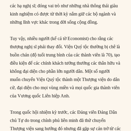
các hạ nghị sĩ; đóng vai trò như những nhà thông thái giàu
kinh nghiệm có được từ thời kỳ nắm giữ các bộ ngành và
những lĩnh vực khác trong đời sống cộng đồng.
Tuy vậy, nhiều người (kể cả tờ Economist) cho rằng các
thượng nghị sĩ phải thay đổi. Viện Quý tộc thường bị chê là
buồn chán (độ tuổi trung bình của các thành viên là 70), tạo
điều kiện để các chính khách tưởng thưởng các thân hữu và
không đại diện cho phần lớn người dân. Một số người
muốn chuyển Viện Quý tộc thành một Thượng viện do dân
cử, đại diện cho mọi vùng miền và mọi quốc gia thành viên
của Vương quốc Liên hiệp Anh.
Trong quốc hội nhiệm kỳ trước, các Đảng viên Đảng Dân
chủ Tự do trong chính phủ liên minh đã thử chuyển
Thượng viện sang hướng đó nhưng đã gặp sự cản trở từ các