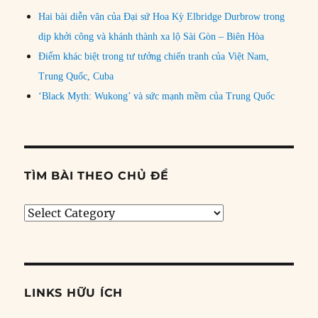
Hai bài diễn văn của Đại sứ Hoa Kỳ Elbridge Durbrow trong
dịp khởi công và khánh thành xa lộ Sài Gòn – Biên Hòa
Điểm khác biệt trong tư tưởng chiến tranh của Việt Nam,
Trung Quốc, Cuba
‘Black Myth: Wukong’ và sức mạnh mềm của Trung Quốc
TÌM BÀI THEO CHỦ ĐỀ
Tìm
bài
theo
chủ
đề
LINKS HỮU ÍCH