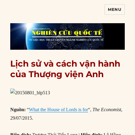
MENU
Nghiên cứu quốc tế
Lịch sử và cách vận hành
của Thượng viện Anh
Nguồn:
“
What the House of Lords is for
“,
The Economist
,
29/07/2015.
Biên dịch:
Trương Thái Tiểu Long |
Hiệu đính:
Lê Hồng