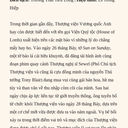
Hiệp
Trong thời gian gần đây, Thượng viện Vương quốc Anh
hay còn được biết đến với tên gọi Viện Quý tộc (House of
Lords) xuất hiện trên các mặt báo vì những lý do chẳng
mấy hay ho. Vào ngày 26 tháng Bảy, tờ
Sun on Sunday
,
một tờ báo lá cải hữu khuynh, đã đăng tải hình ảnh cùng
đoạn phim quay cảnh Thượng nghị sĩ Sewel (Phó Chủ tịch
Thượng viện và cũng là cựu đồng minh của nguyên Thủ
tướng Tony Blair) đang mua vui cùng gái bán hoa, hít ma
túy và than vãn về thu nhập còm cõi của mình. Sau hai
ngày chịu áp lực liên tục từ giới truyền thông, ông tuyên bố
từ chức khỏi Thượng viện vào ngày 28 tháng Bảy, dựa trên
một cơ chế mới vừa được đưa ra vào năm ngoái. Vụ bê bối
xảy ra trong thời điểm vai trò và mục đích của Thượng viện
đang được chú ý gắt gao. Thượng viện là cơ quan lập pháp