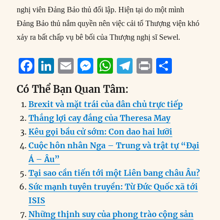
nghị viên Đảng Bảo thủ đối lập. Hiện tại do một mình
Đảng Bảo thủ nắm quyền nên việc cải tổ Thượng viện khó
xảy ra bất chấp vụ bê bối của Thượng nghị sĩ Sewel.
F
Li
E
M
W
T
P
S
a
n
m
e
h
el
ri
h
Có Thể Bạn Quan Tâm:
c
k
ai
ss
at
e
n
a
Brexit và mặt trái của dân chủ trực tiếp
e
e
l
e
s
g
t
re
Thắng lợi cay đắng của Theresa May
b
d
n
A
r
Kêu gọi bầu cử sớm: Con dao hai lưỡi
o
I
g
p
a
Cuộc hôn nhân Nga – Trung và trật tự “Đại
o
n
er
p
m
Á – Âu”
k
Tại sao cần tiến tới một Liên bang châu Âu?
Sức mạnh tuyên truyền: Từ Đức Quốc xã tới
ISIS
Những thịnh suy của phong trào cộng sản