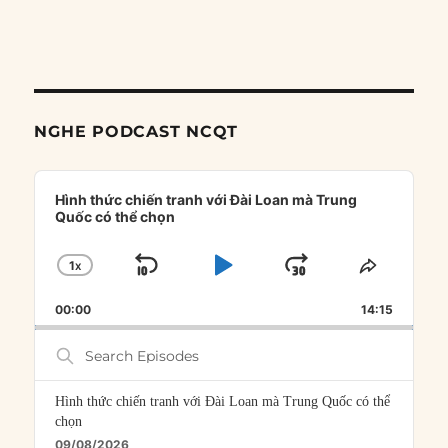
NGHE PODCAST NCQT
Audio
Player
Hình thức chiến tranh với Đài Loan mà Trung
Quốc có thể chọn
1
X
SKIP
PLAY
JUMP
CHANGE
SHARE
PLAYBACK
THIS
BACKWARD
PAUSE
FORWARD
00:00
RATE
14:15
EPISOD
Search
Episodes
Hình thức chiến tranh với Đài Loan mà Trung Quốc có thể
chọn
09/08/2026