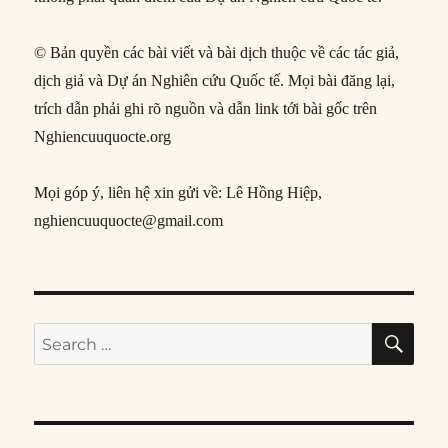
© Bản quyền các bài viết và bài dịch thuộc về các tác giả,
dịch giả và Dự án Nghiên cứu Quốc tế. Mọi bài đăng lại,
trích dẫn phải ghi rõ nguồn và dẫn link tới bài gốc trên
Nghiencuuquocte.org
Mọi góp ý, liên hệ xin gửi về: Lê Hồng Hiệp,
nghiencuuquocte@gmail.com
SE
Search
for: