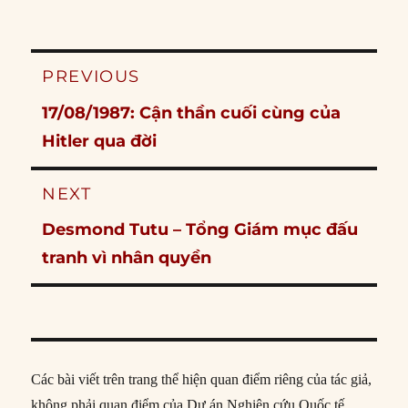
Post
PREVIOUS
navigation
Previous
17/08/1987: Cận thần cuối cùng của
post:
Hitler qua đời
NEXT
Next
Desmond Tutu – Tổng Giám mục đấu
post:
tranh vì nhân quyền
Các bài viết trên trang thể hiện quan điểm riêng của tác giả,
không phải quan điểm của Dự án Nghiên cứu Quốc tế.