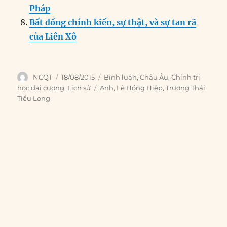
Pháp
Bất đồng chính kiến, sự thật, và sự tan rã
của Liên Xô
Author
Posted
Categories
NCQT
18/08/2015
Bình luận
,
Châu Âu
,
Chính trị
on
Tags
học đại cương
,
Lịch sử
Anh
,
Lê Hồng Hiệp
,
Trương Thái
Tiểu Long