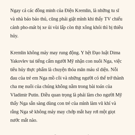
Ngay cả các đồng minh của Điện Kremlin, là những tu sĩ
và nhà báo bảo thủ, cũng phải giật mình khi thấy TV chiếu
cảnh pho-mát bị xe ủi vùi lấp còn thịt xông khói thì bị thiêu
hủy.
Kremlin không mảy may rung động. Y hệt Đạo luật Dima
Yakovlev tai tiếng cấm người Mỹ nhận con nuôi Nga, việc
tiêu hủy thực phẩm là chuyện thỏa mãn máu sĩ diện. Nỗi
đau của trẻ em Nga mồ côi và những người có thể trở thành
cha mẹ nuôi của chúng không nằm trong bài toán của
Vladimir Putin. Điều quan trọng là phải làm cho người Mỹ
thấy Nga sẵn sàng dùng con trẻ của mình làm vũ khí và
rằng Nga sẽ không mảy may chớp mắt hay rơi một giọt
nước mắt nào.