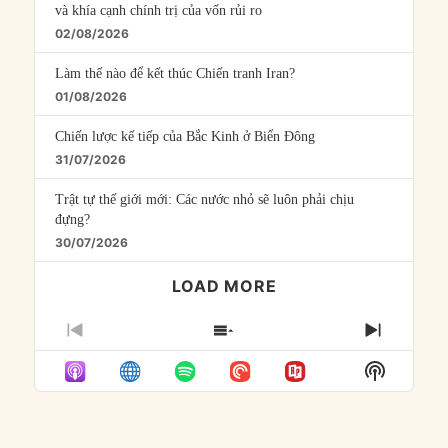
và khía cạnh chính trị của vốn rủi ro
02/08/2026
Làm thế nào để kết thúc Chiến tranh Iran?
01/08/2026
Chiến lược kế tiếp của Bắc Kinh ở Biển Đông
31/07/2026
Trật tự thế giới mới: Các nước nhỏ sẽ luôn phải chịu
đựng?
30/07/2026
LOAD MORE
PREVIOUS
SHOW
NEXT
EPISODE
EPISODES
EPISO
Show
LIST
Podcast
Informat