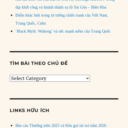
dịp khởi công và khánh thành xa lộ Sài Gòn – Biên Hòa
Điểm khác biệt trong tư tưởng chiến tranh của Việt Nam,
Trung Quốc, Cuba
‘Black Myth: Wukong’ và sức mạnh mềm của Trung Quốc
TÌM BÀI THEO CHỦ ĐỀ
Tìm
bài
theo
chủ
đề
LINKS HỮU ÍCH
Báo cáo Thường niên 2025 và Kêu gọi tài trợ năm 2026