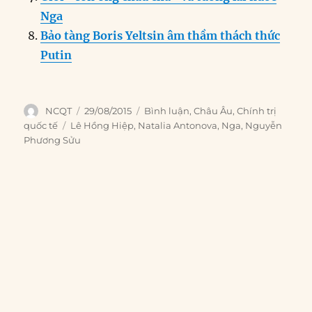
Nga
Bảo tàng Boris Yeltsin âm thầm thách thức
Putin
Author
Posted
Categories
NCQT
29/08/2015
Bình luận
,
Châu Âu
,
Chính trị
on
Tags
quốc tế
Lê Hồng Hiệp
,
Natalia Antonova
,
Nga
,
Nguyễn
Phương Sửu