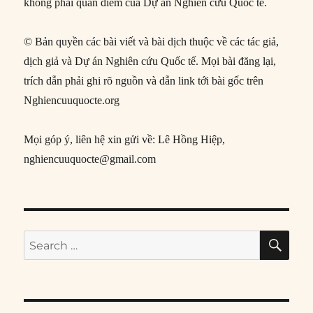
không phải quan điểm của Dự án Nghiên cứu Quốc tế.
© Bản quyền các bài viết và bài dịch thuộc về các tác giả,
dịch giả và Dự án Nghiên cứu Quốc tế. Mọi bài đăng lại,
trích dẫn phải ghi rõ nguồn và dẫn link tới bài gốc trên
Nghiencuuquocte.org
Mọi góp ý, liên hệ xin gửi về: Lê Hồng Hiệp,
nghiencuuquocte@gmail.com
SE
Search
for: