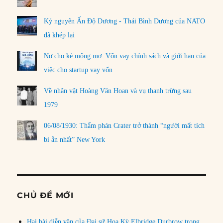
Kỷ nguyên Ấn Độ Dương - Thái Bình Dương của NATO
đã khép lại
Nợ cho kẻ mộng mơ: Vốn vay chính sách và giới hạn của
việc cho startup vay vốn
Về nhân vật Hoàng Văn Hoan và vụ thanh trừng sau
1979
06/08/1930: Thẩm phán Crater trở thành “người mất tích
bí ẩn nhất” New York
CHỦ ĐỀ MỚI
Hai bài diễn văn của Đại sứ Hoa Kỳ Elbridge Durbrow trong