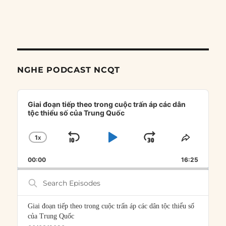
NGHE PODCAST NCQT
Audio
Player
Giai đoạn tiếp theo trong cuộc trấn áp các dân
tộc thiểu số của Trung Quốc
1
X
SKIP
PLAY
JUMP
CHANGE
SHARE
PLAYBACK
THIS
BACKWARD
PAUSE
FORWARD
00:00
RATE
16:25
EPISOD
Search
Episodes
Giai đoạn tiếp theo trong cuộc trấn áp các dân tộc thiểu số
của Trung Quốc