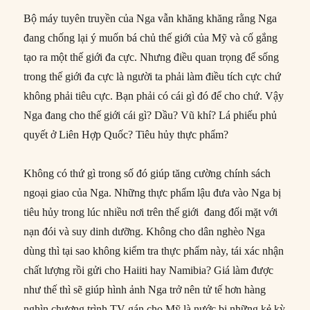
Bộ máy tuyên truyền của Nga vẫn khăng khăng rằng Nga
đang chống lại ý muốn bá chủ thế giới của Mỹ và cố gắng
tạo ra một thế giới đa cực. Nhưng điều quan trọng để sống
trong thế giới đa cực là người ta phải làm điều tích cực chứ
không phải tiêu cực. Bạn phải có cái gì đó để cho chứ. Vậy
Nga đang cho thế giới cái gì? Dầu? Vũ khí? Lá phiếu phủ
quyết ở Liên Hợp Quốc? Tiêu hủy thực phẩm?
Không có thứ gì trong số đó giúp tăng cường chính sách
ngoại giao của Nga. Những thực phẩm lậu đưa vào Nga bị
tiêu hủy trong lúc nhiều nơi trên thế giới đang đối mặt với
nạn đói và suy dinh dưỡng. Không cho dân nghèo Nga
dùng thì tại sao không kiểm tra thực phẩm này, tái xác nhận
chất lượng rồi gửi cho Haiiti hay Namibia? Giá làm được
như thế thì sẽ giúp hình ảnh Nga trở nên tử tế hơn hàng
nghìn chương trình TV gán cho Mỹ là nước bị những kẻ kỳ