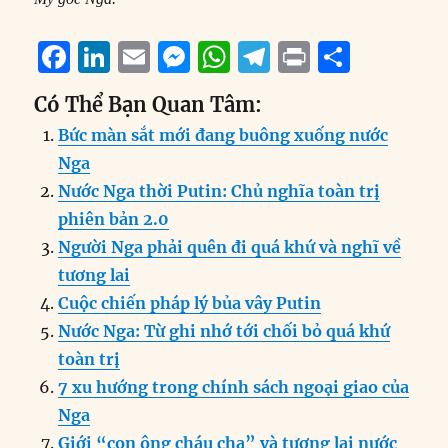
F
Li
E
M
W
T
P
S
a
n
m
e
h
el
ri
h
Có Thể Bạn Quan Tâm:
c
k
ai
ss
at
e
n
a
Bức màn sắt mới đang buông xuống nước
e
e
l
e
s
g
t
re
Nga
b
d
n
A
r
Nước Nga thời Putin: Chủ nghĩa toàn trị
o
I
g
p
a
phiên bản 2.0
o
n
er
p
m
Người Nga phải quên đi quá khứ và nghĩ về
k
tương lai
Cuộc chiến pháp lý bủa vây Putin
Nước Nga: Từ ghi nhớ tới chối bỏ quá khứ
toàn trị
7 xu hướng trong chính sách ngoại giao của
Nga
Giới “con ông cháu cha” và tương lai nước