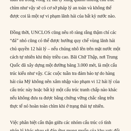
chìm như vậy sẽ có cơ sở pháp lý an toàn và không thể
được coi là một sự vi phạm lãnh hải của bất kỳ nước nào.
Đồng thời, UNCLOS cũng nêu rõ ràng rằng thậm chí các
“đá” nhỏ cũng có thể được hưởng quy chế vùng lãnh hải
chủ quyền 12 hải lý – nếu chúng nhô lên trên mặt nước một
cách tự nhiên khi thủy triều cao. Bãi Chữ Thập, nơi Trung
Quốc đã xây dựng một đường băng 3.000 mét, là một cấu
trúc kiểu như vậy. Các cuộc tuần tra đảm bảo tự do hàng
hải của Mỹ không nên xâm nhập vào phạm vi 12 hải lý của
cấu trúc này hoặc bất kỳ một cấu trúc tranh chấp nào khác
nếu không đưa ra được bằng chứng vững chắc rằng trên
thực tế nó hoàn toàn chìm khi ở trạng thái tự nhiên.
Việc phân biệt cẩn thận giữa các nhóm cấu trúc có tính
pháp lý khác nhau sẽ đáp ứng mong muốn của khu vực đối