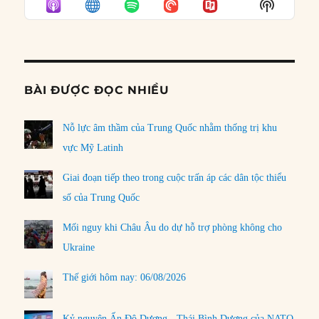
Show
LIST
Podcast
Informat
BÀI ĐƯỢC ĐỌC NHIỀU
Nỗ lực âm thầm của Trung Quốc nhằm thống trị khu
vực Mỹ Latinh
Giai đoạn tiếp theo trong cuộc trấn áp các dân tộc thiểu
số của Trung Quốc
Mối nguy khi Châu Âu do dự hỗ trợ phòng không cho
Ukraine
Thế giới hôm nay: 06/08/2026
Kỷ nguyên Ấn Độ Dương - Thái Bình Dương của NATO