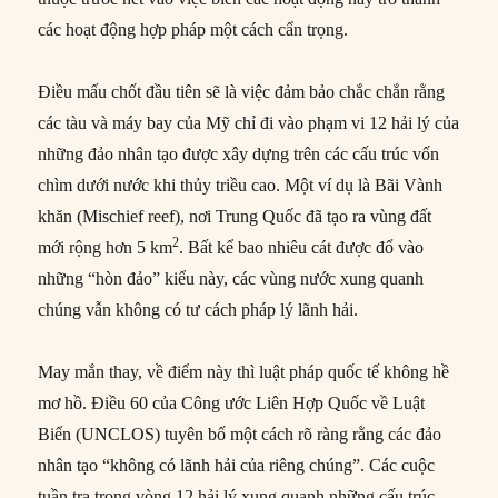
các hoạt động hợp pháp một cách cẩn trọng.
Điều mấu chốt đầu tiên sẽ là việc đảm bảo chắc chắn rằng
các tàu và máy bay của Mỹ chỉ đi vào phạm vi 12 hải lý của
những đảo nhân tạo được xây dựng trên các cấu trúc vốn
chìm dưới nước khi thủy triều cao. Một ví dụ là Bãi Vành
khăn (Mischief reef), nơi Trung Quốc đã tạo ra vùng đất
2
mới rộng hơn 5 km
. Bất kể bao nhiêu cát được đổ vào
những “hòn đảo” kiểu này, các vùng nước xung quanh
chúng vẫn không có tư cách pháp lý lãnh hải.
May mắn thay, về điểm này thì luật pháp quốc tế không hề
mơ hồ. Điều 60 của Công ước Liên Hợp Quốc về Luật
Biển (UNCLOS) tuyên bố một cách rõ ràng rằng các đảo
nhân tạo “không có lãnh hải của riêng chúng”. Các cuộc
tuần tra trong vòng 12 hải lý xung quanh những cấu trúc