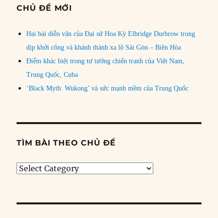
CHỦ ĐỀ MỚI
Hai bài diễn văn của Đại sứ Hoa Kỳ Elbridge Durbrow trong
dịp khởi công và khánh thành xa lộ Sài Gòn – Biên Hòa
Điểm khác biệt trong tư tưởng chiến tranh của Việt Nam,
Trung Quốc, Cuba
‘Black Myth: Wukong’ và sức mạnh mềm của Trung Quốc
TÌM BÀI THEO CHỦ ĐỀ
Tìm
bài
theo
chủ