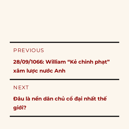
Post
PREVIOUS
navigation
Previous
28/09/1066: William “Kẻ chinh phạt”
post:
xâm lược nước Anh
NEXT
Next
Đâu là nền dân chủ cổ đại nhất thế
post:
giới?