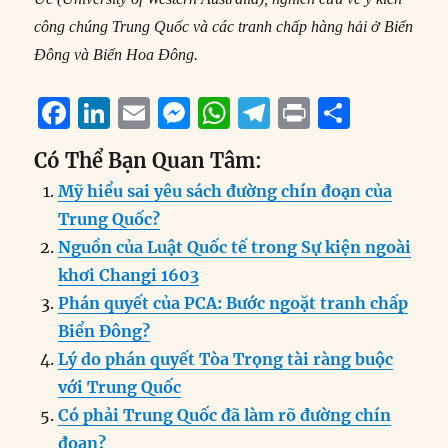
công chúng Trung Quốc và các tranh chấp hàng hải ở Biển
Đông và Biển Hoa Đông.
F
Li
E
M
W
T
P
S
a
n
m
e
h
el
ri
h
Có Thể Bạn Quan Tâm:
c
k
ai
ss
at
e
n
a
Mỹ hiểu sai yêu sách đường chín đoạn của
e
e
l
e
s
g
t
re
Trung Quốc?
b
d
n
A
r
Nguồn của Luật Quốc tế trong Sự kiện ngoài
o
I
g
p
a
khơi Changi 1603
o
n
er
p
m
Phán quyết của PCA: Bước ngoặt tranh chấp
k
Biển Đông?
Lý do phán quyết Tòa Trọng tài ràng buộc
với Trung Quốc
Có phải Trung Quốc đã làm rõ đường chín
đoạn?