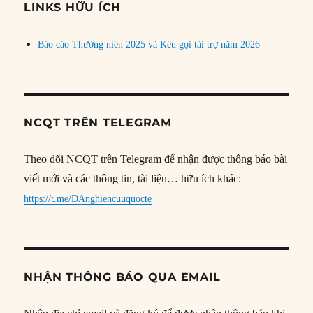
đề
LINKS HỮU ÍCH
Báo cáo Thường niên 2025 và Kêu gọi tài trợ năm 2026
NCQT TRÊN TELEGRAM
Theo dõi NCQT trên Telegram để nhận được thông báo bài
viết mới và các thông tin, tài liệu… hữu ích khác:
https://t.me/DAnghiencuuquocte
NHẬN THÔNG BÁO QUA EMAIL