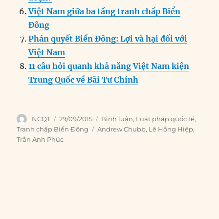
Việt Nam giữa ba tầng tranh chấp Biển
Đông
Phán quyết Biển Đông: Lợi và hại đối với
Việt Nam
11 câu hỏi quanh khả năng Việt Nam kiện
Trung Quốc về Bãi Tư Chính
Author
Posted
Categories
NCQT
29/09/2015
Bình luận
,
Luật pháp quốc tế
,
on
Tags
Tranh chấp Biển Đông
Andrew Chubb
,
Lê Hồng Hiệp
,
Trần Anh Phúc