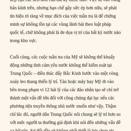
bán kính trên, nhưng hạn chế gây sức ép hơn nữa, sẽ phát
tín hiệu rõ ràng về mục đích của việc tuần tra là để chứng
minh sự không tồn tại các vùng lãnh hải theo luật pháp
quốc tế, chứ không phải là đe dọa vị trí của bất kỳ nước nào
trong khu vực.
Cuối cùng, các cuộc tuần tra của Mỹ sẽ không thể khuấy
động những tình cảm yêu nước không thể kiểm soát tại
Trung Quốc – điều thúc đẩy Bắc Kinh bước vào một vòng
xoáy leo thang thiếu lý trí. Tàu hoặc máy bay Mỹ đi vào
bên trong phạm vi 12 hải lý của các đảo nhân tạo sẽ chỉ trở
thành một vấn đề lớn đối với công chúng đại lục nếu các
phương tiện truyền thông nhà nước muốn như vậy. Thậm
chí lúc đó, người dân Trung Quốc nói chung sẽ lý trí hơn so
với mức người ta thường giả định khi nói đến những vấn đề
xa bờ này. Sự đối đầu sẽ không nhất thiết là lựa chọn ưa