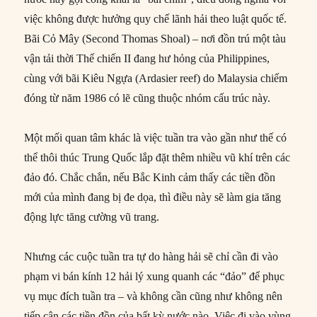
việc không được hưởng quy chế lãnh hải theo luật quốc tế.
Bãi Cỏ Mây (Second Thomas Shoal) – nơi đồn trú một tàu
vận tải thời Thế chiến II đang hư hỏng của Philippines,
cùng với bãi Kiêu Ngựa (Ardasier reef) do Malaysia chiếm
đóng từ năm 1986 có lẽ cũng thuộc nhóm cấu trúc này.
Một mối quan tâm khác là việc tuần tra vào gần như thế có
thể thôi thúc Trung Quốc lắp đặt thêm nhiều vũ khí trên các
đảo đó. Chắc chắn, nếu Bắc Kinh cảm thấy các tiền đồn
mới của mình đang bị đe dọa, thì điều này sẽ làm gia tăng
động lực tăng cường vũ trang.
Nhưng các cuộc tuần tra tự do hàng hải sẽ chỉ cần đi vào
phạm vi bán kính 12 hải lý xung quanh các “đảo” để phục
vụ mục đích tuần tra – và không cần cũng như không nên
tiếp cận các tiền đồn của bất kỳ nước nào. Việc đi vào vùng