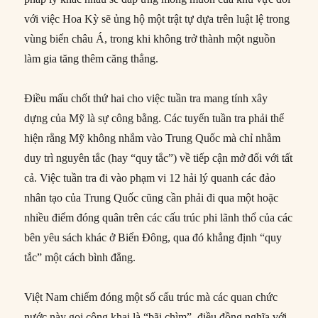
với việc Hoa Kỳ sẽ ủng hộ một trật tự dựa trên luật lệ trong
vùng biển châu Á, trong khi không trở thành một nguồn
làm gia tăng thêm căng thẳng.
Điều mấu chốt thứ hai cho việc tuần tra mang tính xây
dựng của Mỹ là sự công bằng. Các tuyến tuần tra phải thể
hiện rằng Mỹ không nhắm vào Trung Quốc mà chỉ nhằm
duy trì nguyên tắc (hay “quy tắc”) về tiếp cận mở đối với tất
cả. Việc tuần tra đi vào phạm vi 12 hải lý quanh các đảo
nhân tạo của Trung Quốc cũng cần phải đi qua một hoặc
nhiều điểm đóng quân trên các cấu trúc phi lãnh thổ của các
bên yêu sách khác ở Biển Đông, qua đó khẳng định “quy
tắc” một cách bình đẳng.
Việt Nam chiếm đóng một số cấu trúc mà các quan chức
nước này gọi công khai là “bãi chìm”, điều đồng nghĩa với