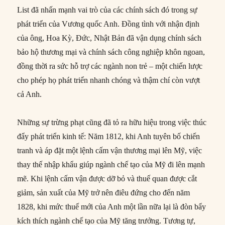
List đã nhấn mạnh vai trò của các chính sách đó trong sự
phát triển của Vương quốc Anh. Đồng tình với nhận định
của ông, Hoa Kỳ, Đức, Nhật Bản đã vận dụng chính sách
bảo hộ thương mại và chính sách công nghiệp khôn ngoan,
đồng thời ra sức hỗ trợ các ngành non trẻ – một chiến lược
cho phép họ phát triển nhanh chóng và thậm chí còn vượt
cả Anh.
Những sự trừng phạt cũng đã tỏ ra hữu hiệu trong việc thúc
đẩy phát triển kinh tế: Năm 1812, khi Anh tuyên bố chiến
tranh và áp đặt một lệnh cấm vận thương mại lên Mỹ, việc
thay thế nhập khẩu giúp ngành chế tạo của Mỹ đi lên mạnh
mẽ. Khi lệnh cấm vận được dỡ bỏ và thuế quan được cắt
giảm, sản xuất của Mỹ trở nên điêu đứng cho đến năm
1828, khi mức thuế mới của Anh một lần nữa lại là đòn bẩy
kích thích ngành chế tạo của Mỹ tăng trưởng. Tương tự,