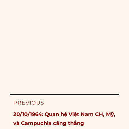
Post
PREVIOUS
navigation
Previous
20/10/1964: Quan hệ Việt Nam CH, Mỹ,
post:
và Campuchia căng thẳng