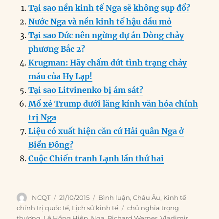
c
k
ai
ss
at
e
n
a
Tại sao nền kinh tế Nga sẽ không sụp đổ?
e
e
l
e
s
g
t
re
Nước Nga và nền kinh tế hậu dầu mỏ
b
d
n
A
r
Tại sao Đức nên ngừng dự án Dòng chảy
o
I
g
p
a
phương Bắc 2?
o
n
er
p
m
Krugman: Hãy chấm dứt tình trạng chảy
k
máu của Hy Lạp!
Tại sao Litvinenko bị ám sát?
Mổ xẻ Trump dưới lăng kính văn hóa chính
trị Nga
Liệu có xuất hiện căn cứ Hải quân Nga ở
Biển Đông?
Cuộc Chiến tranh Lạnh lần thứ hai
Author
Posted
Categories
NCQT
21/10/2015
Bình luận
,
Châu Âu
,
Kinh tế
on
Tags
chính trị quốc tế
,
Lịch sử kinh tế
chủ nghĩa trọng
thương
,
Lê Hồng Hiệp
,
Nga
,
Richard Werner
,
Vladimir