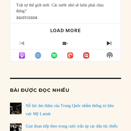
Trật tự thế giới mới: Các nước nhỏ sẽ luôn phải chịu
đựng?
30/07/2026
LOAD MORE
PREVIOUS
SHOW
NEXT
EPISODE
EPISODES
EPISO
Show
LIST
Podcast
Informat
BÀI ĐƯỢC ĐỌC NHIỀU
Nỗ lực âm thầm của Trung Quốc nhằm thống trị khu
vực Mỹ Latinh
Giai đoạn tiếp theo trong cuộc trấn áp các dân tộc thiểu