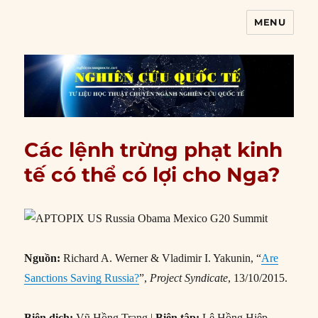
MENU
Nghiên cứu quốc tế
Các lệnh trừng phạt kinh
tế có thể có lợi cho Nga?
Nguồn:
Richard A. Werner & Vladimir I. Yakunin, “
Are
Sanctions Saving Russia?
”,
Project Syndicate
, 13/10/2015.
Biên dịch:
Vũ Hồng Trang |
Biên tập:
Lê Hồng Hiệp