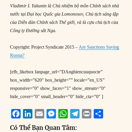
Vladimir I. Yakunin là Chủ nhiệm bộ môn Chính sách nhà
nước tại Đại học Quốc gia Lomonosov, Chủ tịch sáng lập
của Diễn đàn Chính sách Thế giới, và là cựu chủ tịch của
Công ty Đường sắt Nga.
Copyright: Project Syndicate 2015 –
Are Sanctions Saving
Russia?
[efb_likebox fanpage_url=”DAnghiencuuquocte”
box_width=”620″ box_height=”” locale=”en_US”
responsive=”0″ show_faces=”1″ show_stream=”0″
hide_cover=”0″ small_header=”0″ hide_cta=”0″ ]
F
Li
E
M
W
T
P
S
a
n
m
e
h
el
ri
h
Có Thể Bạn Quan Tâm: