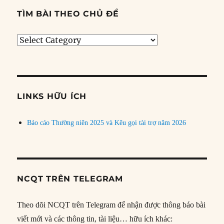
TÌM BÀI THEO CHỦ ĐỀ
Tìm
bài
theo
chủ
đề
LINKS HỮU ÍCH
Báo cáo Thường niên 2025 và Kêu gọi tài trợ năm 2026
NCQT TRÊN TELEGRAM
Theo dõi NCQT trên Telegram để nhận được thông báo bài
viết mới và các thông tin, tài liệu… hữu ích khác: