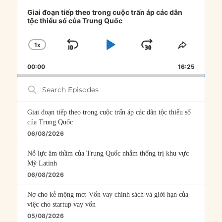
Audio
Player
Giai đoạn tiếp theo trong cuộc trấn áp các dân
tộc thiểu số của Trung Quốc
1
X
SKIP
PLAY
JUMP
CHANGE
SHARE
PLAYBACK
THIS
BACKWARD
PAUSE
FORWARD
00:00
RATE
16:25
EPISOD
Search
Episodes
Giai đoạn tiếp theo trong cuộc trấn áp các dân tộc thiểu số
của Trung Quốc
06/08/2026
Nỗ lực âm thầm của Trung Quốc nhằm thống trị khu vực
Mỹ Latinh
06/08/2026
Nợ cho kẻ mộng mơ: Vốn vay chính sách và giới hạn của
việc cho startup vay vốn
05/08/2026