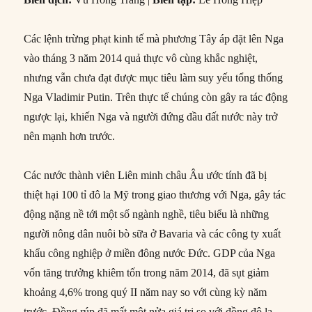
Các lệnh trừng phạt kinh tế mà phương Tây áp đặt lên Nga
vào tháng 3 năm 2014 quả thực vô cùng khắc nghiệt,
nhưng vẫn chưa đạt được mục tiêu làm suy yếu tổng thống
Nga Vladimir Putin. Trên thực tế chúng còn gây ra tác động
ngược lại, khiến Nga và người đứng đầu đất nước này trở
nên mạnh hơn trước.
Các nước thành viên Liên minh châu Âu ước tính đã bị
thiệt hại 100 tỉ đô la Mỹ trong giao thương với Nga, gây tác
động nặng nề tới một số ngành nghề, tiêu biểu là những
người nông dân nuôi bò sữa ở Bavaria và các công ty xuất
khẩu công nghiệp ở miền đông nước Đức. GDP của Nga
vốn tăng trưởng khiêm tốn trong năm 2014, đã sụt giảm
khoảng 4,6% trong quý II năm nay so với cùng kỳ năm
trước. Đồng rúp đã mất một nửa giá trị so với đồng đô la