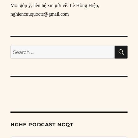
Mọi góp ý, liên hệ xin gửi về: Lê Hồng Hiệp,
nghiencuuquocte@gmail.com
SE
Search
for:
NGHE PODCAST NCQT