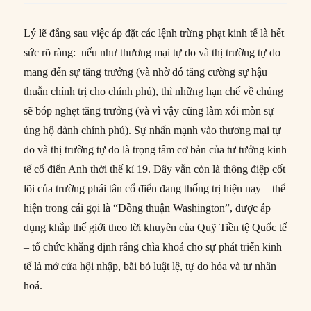
Lý lẽ đằng sau việc áp đặt các lệnh trừng phạt kinh tế là hết
sức rõ ràng: nếu như thương mại tự do và thị trường tự do
mang đến sự tăng trưởng (và nhờ đó tăng cường sự hậu
thuẫn chính trị cho chính phủ), thì những hạn chế về chúng
sẽ bóp nghẹt tăng trưởng (và vì vậy cũng làm xói mòn sự
ủng hộ dành chính phủ). Sự nhấn mạnh vào thương mại tự
do và thị trường tự do là trọng tâm cơ bản của tư tưởng kinh
tế cổ điển Anh thời thế kỉ 19. Đây vẫn còn là thông điệp cốt
lõi của trường phái tân cổ điển đang thống trị hiện nay – thể
hiện trong cái gọi là “Đồng thuận Washington”, được áp
dụng khắp thế giới theo lời khuyên của Quỹ Tiền tệ Quốc tế
– tổ chức khẳng định rằng chìa khoá cho sự phát triển kinh
tế là mở cửa hội nhập, bãi bỏ luật lệ, tự do hóa và tư nhân
hoá.