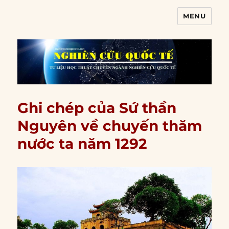
MENU
Nghiên cứu quốc tế
Ghi chép của Sứ thần
Nguyên về chuyến thăm
nước ta năm 1292