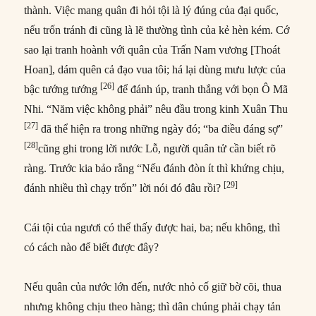
thành. Việc mang quân đi hỏi tội là lý đúng của đại quốc,
nếu trốn tránh đi cũng là lẽ thường tình của kẻ hèn kém. Cớ
sao lại tranh hoành với quân của Trấn Nam vương [Thoát
Hoan], dám quên cả đạo vua tôi; há lại dùng mưu lược của
[26]
bậc tướng tướng
để đánh úp, tranh thắng với bọn Ô Mã
Nhi. “Năm việc không phải” nêu đầu trong kinh Xuân Thu
[27]
đã thể hiện ra trong những ngày đó; “ba điều đáng sợ”
[28]
cũng ghi trong lời nước Lỗ, người quân tử cần biết rõ
ràng. Trước kia bảo rằng “Nếu đánh đòn ít thì khứng chịu,
[29]
đánh nhiều thì chạy trốn” lời nói đó đâu rồi?
Cái tội của ngươi có thể thấy được hai, ba; nếu không, thì
có cách nào để biết được đây?
Nếu quân của nước lớn đến, nước nhỏ cố giữ bờ cõi, thua
nhưng không chịu theo hàng; thì dân chúng phải chạy tản