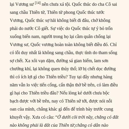
[14]
lại Vương sư
nên chưa xá tội. Quốc thúc do cha Cô sai
sang chầu Thiên tử, Thiên tử phong Quốc thúc tước
Vương, Quốc thúc sợ hãi không biết đi đâu, chớ không
phải do nước Cô giết. Sự việc do Quốc thúc tự ý bỏ trốn
xuống biển nam, người trong họ lại cầm quân chống lại
Vương sư, Quốc vương hoàn toàn không biết điều đó. Chỉ
có lỗi duy nhất là không sang chầu, thực tình do tham sống
sợ chết. Xa xôi vạn dặm, đường sá gian hiểm, lam sơn
chướng khí, lại không quen thủy thổ; lỡ bị chết dọc đường
thì có ích lợi gì cho Thiên triều? Tuy tại đây nhưng hàng
năm vẫn lo việc tiến cống, cẩn thận thờ bề trên, có làm điều
gì hại cho Thiên triều đâu? Nếu lòng kẻ dưới chưa bộc
bạch được với bề trên, nay có Thiên sứ tới, được nói nỗi
oan của mình, chẳng khác gì đến để trình bày trước cung
khuyết vậy. Xưa có câu: “
Ở dưới cõi trời nầy, chẳng có đất
nào không phải là đất của Thiên tử;chẳng có dân nào