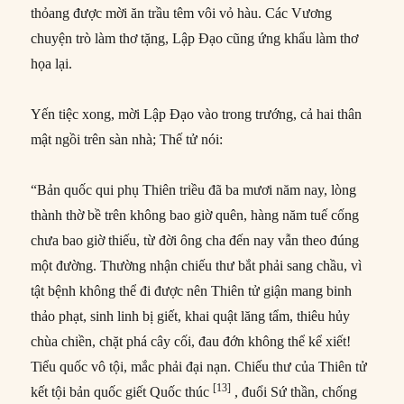
thỏang được mời ăn trầu têm vôi vỏ hàu. Các Vương
chuyện trò làm thơ tặng, Lập Đạo cũng ứng khẩu làm thơ
họa lại.
Yến tiệc xong, mời Lập Đạo vào trong trướng, cả hai thân
mật ngồi trên sàn nhà; Thế tử nói:
“Bản quốc qui phụ Thiên triều đã ba mươi năm nay, lòng
thành thờ bề trên không bao giờ quên, hàng năm tuế cống
chưa bao giờ thiếu, từ đời ông cha đến nay vẫn theo đúng
một đường. Thường nhận chiếu thư bắt phải sang chầu, vì
tật bệnh không thể đi được nên Thiên tử giận mang binh
thảo phạt, sinh linh bị giết, khai quật lăng tẩm, thiêu hủy
chùa chiền, chặt phá cây cối, đau đớn không thể kể xiết!
Tiểu quốc vô tội, mắc phải đại nạn. Chiếu thư của Thiên tử
[13]
kết tội bản quốc giết Quốc thúc
, đuổi Sứ thần, chống