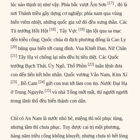
[17]
lúc nào thịnh trị như vậy. Phía bắc vượt Âm Sơn
, đó là
nơi Thánh triều gây dựng cơ nghiệp; phía nam qua vùng
biển viêm nhiệt, những quốc gia xứ đó đều xưng thần. Các
[18]
[19]
Tù trưởng Hồi Hột
, Tây Vực
lặn lội qua sa mạc
đến triều cống; Quốc chúa di địch phương đông là Cao Ly
[20]
băng qua biển tới cung đình. Vua Khiết Đan, Nữ Chân
[21]
Tây Hạ vì chống lại nên đều bị tiêu diệt. Các Quốc
[22]
trưởng Bạch Thát, Úy Ngô, Thổ Phồn
tuân lệnh đưa
con đến liên kết hôn nhân. Quốc vương Vân Nam, Kim Xỉ
[23]
[24]
, Bồ Cam
gửi con trai tới làm con tin. Nước Đại Hạ
[25]
ở Trung Nguyên
và nhà Tống mới mất, thì người người
trong lãnh thổ đều biến thành con dân.
Chỉ có An Nam là nước nhỏ bé, miệng thì nói phục tùng,
nhưng tâm thì chưa phục. Tuy được cai trị một phương,
hàng năm triều cống không khuyết, nhưng chưa tỏ hết lòng