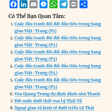
F
Li
E
M
W
T
P
S
a
n
m
e
h
el
ri
h
Có Thể Bạn Quan Tâm:
c
k
ai
ss
at
e
n
a
Cuộc đấu tranh đòi đất đầu tiên trong bang
e
e
l
e
s
g
t
re
giao Việt-Trung (P1)
b
d
n
A
r
Cuộc đấu tranh đòi đất đầu tiên trong bang
o
I
g
p
a
giao Việt-Trung (P2)
o
n
er
p
m
Cuộc đấu tranh đòi đất đầu tiên trong bang
k
giao Việt-Trung (P3)
Cuộc đấu tranh đòi đất đầu tiên trong bang
giao Việt-Trung (P4)
Cuộc đấu tranh đòi đất đầu tiên trong bang
giao Việt-Trung (P5)
Vua Quang Trung dự định đánh nhà Thanh
Đất nước dưới thời vua Lý Thái Tổ
Ngoại giao và kinh tế dưới triều Lý Thái