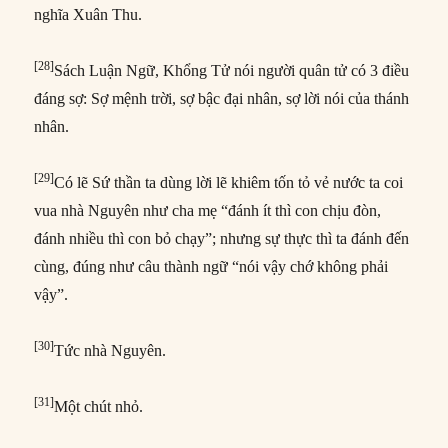
nghĩa Xuân Thu.
[28]
Sách Luận Ngữ, Khổng Tử nói người quân tử có 3 điều
đáng sợ: Sợ mệnh trời, sợ bậc đại nhân, sợ lời nói của thánh
nhân.
[29]
Có lẽ Sứ thần ta dùng lời lẽ khiêm tốn tỏ vẻ nước ta coi
vua nhà Nguyên như cha mẹ “đánh ít thì con chịu đòn,
đánh nhiều thì con bỏ chạy”; nhưng sự thực thì ta đánh đến
cùng, đúng như câu thành ngữ “nói vậy chớ không phải
vậy”.
[30]
Tức nhà Nguyên.
[31]
Một chút nhỏ.