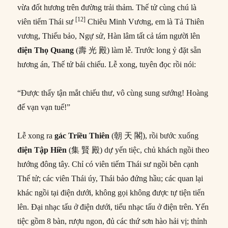
vừa đốt hương trên đường trải thảm. Thế tử cùng chú là
[12]
viên tiếm Thái sư
Chiêu Minh Vương, em là Tả Thiên
vương, Thiếu bảo, Ngự sử, Hàn lâm tất cả tám người lên
điện Thọ Quang
(壽 光 殿) làm lễ. Trước long ỷ đặt sẵn
hương án, Thế tử bái chiếu. Lễ xong, tuyên đọc rồi nói:
“Được thấy tận mắt chiếu thư, vô cùng sung sướng! Hoàng
đế vạn vạn tuế!”
Lễ xong ra
gác Triều Thiên
(朝 天 閣), rồi bước xuống
điện Tập Hiền
(集 賢 殿) dự yến tiệc, chủ khách ngồi theo
hướng đông tây. Chỉ có viên tiếm Thái sư ngồi bên cạnh
Thế tử; các viên Thái úy, Thái bảo đứng hầu; các quan lại
khác ngồi tại điện dưới, không gọi không được tự tiện tiến
lên. Đại nhạc tấu ở điện dưới, tiểu nhạc tấu ở điện trên. Yến
tiệc gồm 8 bàn, rượu ngon, đủ các thứ sơn hào hải vị; thỉnh