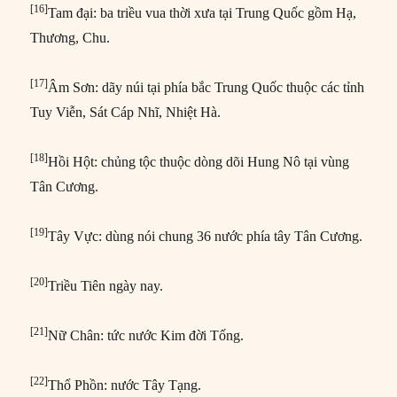
[16]
Tam đại: ba triều vua thời xưa tại Trung Quốc gồm Hạ,
Thương, Chu.
[17]
Âm Sơn: dãy núi tại phía bắc Trung Quốc thuộc các tỉnh
Tuy Viễn, Sát Cáp Nhĩ, Nhiệt Hà.
[18]
Hồi Hột: chủng tộc thuộc dòng dõi Hung Nô tại vùng
Tân Cương.
[19]
Tây Vực: dùng nói chung 36 nước phía tây Tân Cương.
[20]
Triều Tiên ngày nay.
[21]
Nữ Chân: tức nước Kim đời Tống.
[22]
Thổ Phồn: nước Tây Tạng.