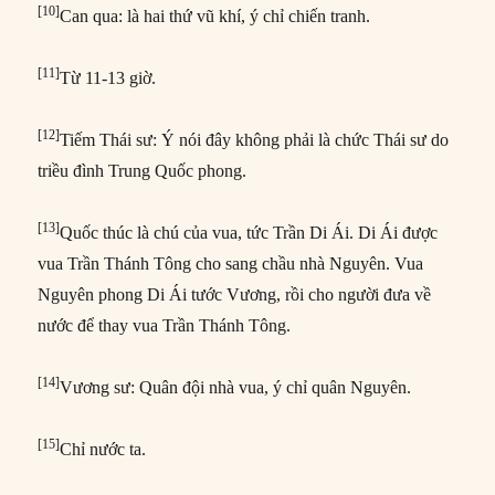
[10]
Can qua: là hai thứ vũ khí, ý chỉ chiến tranh.
[11]
Từ 11-13 giờ.
[12]
Tiếm Thái sư: Ý nói đây không phải là chức Thái sư do
triều đình Trung Quốc phong.
[13]
Quốc thúc là chú của vua, tức Trần Di Ái. Di Ái được
vua Trần Thánh Tông cho sang chầu nhà Nguyên. Vua
Nguyên phong Di Ái tước Vương, rồi cho người đưa về
nước để thay vua Trần Thánh Tông.
[14]
Vương sư: Quân đội nhà vua, ý chỉ quân Nguyên.
[15]
Chỉ nước ta.