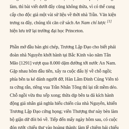
làm, thì bài viết dưới đây cũng không thừa, vì có thể cung
cấp cho độc giả một vài sử liệu về thời nhà Trần. Văn kiện
[1]
trưng ra đây, chúng tôi căn cứ sách
An Nam chí lược
hiện lưu trữ lại trường đại học Princeton.
Phần mở đầu bản ghi chép, Trương Lập Đạo cho biết phái
đoàn nhà Nguyên khởi hành tại Bắc Kinh vào năm Tân
Mão [1291] vượt qua 8.000 dặm đường tới nước An Nam.
Gặp nhau hôm đầu tiên, xẩy ra cuộc đấu lý về chỗ ngồi;
phía bên ta kẻ đánh người đỡ, Hàn Lâm Đinh Củng Viên tỏ
ra cứng rắn, riêng vua Trần Nhân Tông thì lại rất mềm dẻo.
Chỗ ngồi vừa thu xếp xong; thừa dịp bên ta đả kích hành
động giả nhân giả nghĩa hiếu chiến của nhà Nguyên, khiến
Trương Lập Đạo cứng họng; viên Thượng thư này bèn làm
bộ giận dữ đòi bỏ về. Tiếp đến mấy ngày hôm sau, có cuộc
đón rước chiếu thư vào hoàng thành; làm lễ chiêm bái chiếu