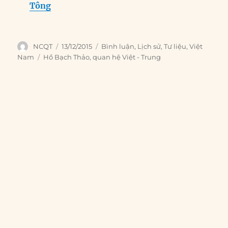
Tông
Author
Posted
Categories
NCQT
13/12/2015
Bình luận
,
Lịch sử
,
Tư liệu
,
Việt
on
Tags
Nam
Hồ Bạch Thảo
,
quan hệ Việt - Trung