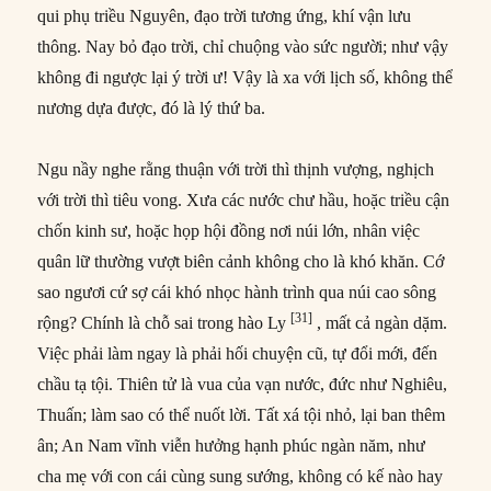
qui phụ triều Nguyên, đạo trời tương ứng, khí vận lưu
thông. Nay bỏ đạo trời, chỉ chuộng vào sức người; như vậy
không đi ngược lại ý trời ư! Vậy là xa với lịch số, không thể
nương dựa được, đó là lý thứ ba.
Ngu nầy nghe rằng thuận với trời thì thịnh vượng, nghịch
với trời thì tiêu vong. Xưa các nước chư hầu, hoặc triều cận
chốn kinh sư, hoặc họp hội đồng nơi núi lớn, nhân việc
quân lữ thường vượt biên cảnh không cho là khó khăn. Cớ
sao ngươi cứ sợ cái khó nhọc hành trình qua núi cao sông
[31]
rộng? Chính là chỗ sai trong hào Ly
, mất cả ngàn dặm.
Việc phải làm ngay là phải hối chuyện cũ, tự đổi mới, đến
chầu tạ tội. Thiên tử là vua của vạn nước, đức như Nghiêu,
Thuấn; làm sao có thể nuốt lời. Tất xá tội nhỏ, lại ban thêm
ân; An Nam vĩnh viễn hưởng hạnh phúc ngàn năm, như
cha mẹ với con cái cùng sung sướng, không có kế nào hay