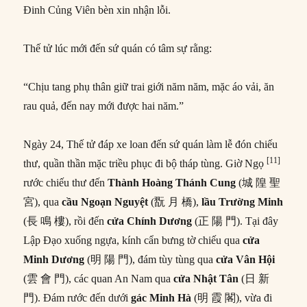
Đinh Củng Viên bèn xin nhận lỗi.
Thế tử lúc mới đến sứ quán có tâm sự rằng:
“Chịu tang phụ thân giữ trai giới năm năm, mặc áo vải, ăn
rau quả, đến nay mới được hai năm.”
Ngày 24, Thế tử đáp xe loan đến sứ quán làm lễ đón chiếu
[11]
thư, quần thần mặc triều phục đi bộ tháp tùng. Giờ Ngọ
rước chiếu thư đến
Thành Hoàng Thánh Cung
(城 隍 聖
宮), qua
cầu Ngoạn Nguyệt
(翫 月 橋),
lầu Trường Minh
(長 鳴 樓), rồi đến
cửa Chính Dương
(正 陽 門). Tại đây
Lập Đạo xuống ngựa, kính cẩn bưng tờ chiếu qua
cửa
Minh Dương
(明 陽 門), đám tùy tùng qua
cửa Vân Hội
(雲 會 門), các quan An Nam qua
cửa Nhật Tân
(日 新
門). Đám rước đến dưới
gác Minh Hà
(明 霞 閣), vừa đi