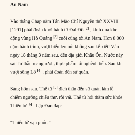
An Nam
Vào tháng Chạp năm Tân Mão Chí Nguyên thứ XXVIII
[2]
[1291] phái đoàn khởi hành từ Đại Đô
, kinh qua khe
[3]
động vùng Hồ Quảng
cuối cùng tới An Nam. Hơn 8.000
dặm hành trình, vượt biển leo núi không sao kể xiết! Vào
ngày 18 tháng 3 năm sau, đến địa giới Khâu Ôn. Nước nầy
sai Tư thần mang rượu, thực phẩm tới nghênh tiếp. Sau khi
[4]
vượt sông Lô
, phái đoàn đến sứ quán.
[5]
Sáng hôm sau, Thế tử
đích thân đến sứ quán làm lễ
chiêm ngưỡng chiếu thư, rồi vái. Thế tử hỏi thăm sức khỏe
[6]
Thiên tử
. Lập Đạo đáp:
“Thiên tử vạn phúc.”