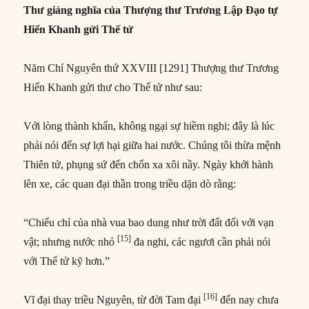
Thư giảng nghĩa của Thượng thư Trương Lập Đạo tự
Hiển Khanh gửi Thế tử
Năm Chí Nguyên thứ XXVIII [1291] Thượng thư Trương
Hiển Khanh gửi thư cho Thế tử như sau:
Với lòng thành khẩn, không ngại sự hiềm nghi; đây là lúc
phải nói đến sự lợi hại giữa hai nước. Chúng tôi thừa mệnh
Thiên tử, phụng sứ đến chốn xa xôi nầy. Ngày khởi hành
lên xe, các quan đại thần trong triều dặn dò rằng:
“Chiếu chỉ của nhà vua bao dung như trời đất đối với vạn
[15]
vật; nhưng nước nhỏ
đa nghi, các ngươi cần phải nói
với Thế tử kỹ hơn.”
[16]
Vĩ đại thay triều Nguyên, từ đời Tam đại
đến nay chưa