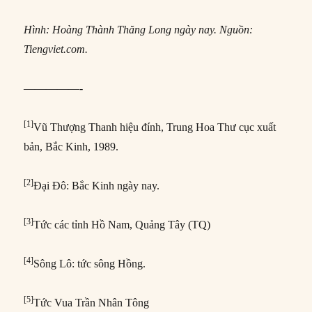
Hình: Hoàng Thành Thăng Long ngày nay. Nguồn:
Tiengviet.com.
—————-
[1]
Vũ Thượng Thanh hiệu đính, Trung Hoa Thư cục xuất
bản, Bắc Kinh, 1989.
[2]
Đại Đô: Bắc Kinh ngày nay.
[3]
Tức các tỉnh Hồ Nam, Quảng Tây (TQ)
[4]
Sông Lô: tức sông Hồng.
[5]
Tức Vua Trần Nhân Tông