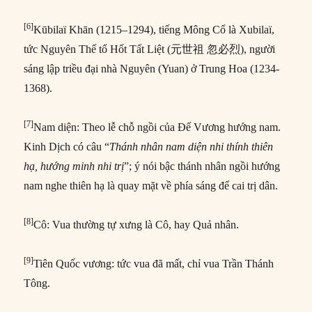
[6]
Kūbilaï Khān (1215–1294), tiếng Mông Cổ là Xubilaï,
tức Nguyên Thế tổ Hốt Tất Liệt (元世祖 忽必烈), người
sáng lập triều đại nhà Nguyên (Yuan) ở Trung Hoa (1234-
1368).
[7]
Nam diện: Theo lễ chỗ ngồi của Đế Vương hướng nam.
Kinh Dịch có câu “
Thánh nhân nam diện nhi thính thiên
hạ, hướng minh nhi trị
”; ý nói bậc thánh nhân ngồi hướng
nam nghe thiên hạ là quay mặt về phía sáng để cai trị dân.
[8]
Cô: Vua thường tự xưng là Cô, hay Quả nhân.
[9]
Tiên Quốc vương: tức vua đã mất, chỉ vua Trần Thánh
Tông.