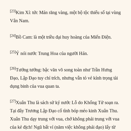
[23]
Kim Xỉ: tức Mán răng vàng, một bộ tộc thiểu số tại vùng
Vân Nam.
[24]
Bồ Cam: là một triều đại huy hoàng của Miến Điện.
[25]
Ý nói nước Trung Hoa của người Hán.
[26]
Tướng tướng: bậc văn võ song toàn như Trần Hưng
Đạo, Lập Đạo tuy chỉ trích, nhưng vẫn tỏ vẻ kính trọng tài
dụng binh của vua quan ta.
[27]
Xuân Thu là sách sử ký nước Lỗ do Khổng Tử soạn ra.
Tại đây Trương Lập Đạo cố tình bóp méo kinh Xuân Thu.
Xuân Thu dạy trung với vua, chớ không phải trung với vua
của kẻ địch! Ngũ bất vỉ (năm việc không phải đạo) lấy từ