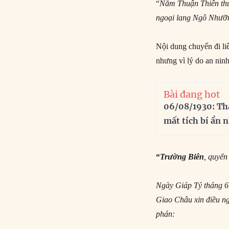
“
Năm Thuận Thiên thứ
ngoại lang Ngô Nhưỡn
Nội dung chuyến đi li
nhưng vì lý do an nin
Bài đang hot
06/08/1930: Th
mất tích bí ẩn 
“
Trường Biên
, quyể
Ngày Giáp Tý tháng 
Giao Châu xin điều n
phán: