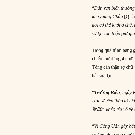
“
Dân ven biển thường 
tại Quảng Châu
[Quả
nơi có thể khống chế, 
sở tại cẩn thận giữ qui
Trong quá trình bang g
chiếu thư dùng 4 chữ 
Tống cẩn thận sợ chữ 
bắt sửa lại:
“
Trường Biên
, ngày 
Học sĩ viện thảo tờ c
黎氓
”[khéo léo vỗ về
“
Vì Công Uẫn gây bất 
ra lệnh đổi sang chữ 