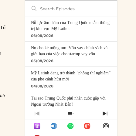
Search
Episodes
Nỗ lực âm thầm của Trung Quốc nhằm thống
 Tổ
trị khu vực Mỹ Latinh
06/08/2026
Nợ cho kẻ mộng mơ: Vốn vay chính sách và
m
giới hạn của việc cho startup vay vốn
05/08/2026
Mỹ Latinh đang trở thành “phòng thí nghiệm”
của phe cánh hữu mới
04/08/2026
ĩnh
Tại sao Trung Quốc phủ nhận cuộc gặp với
Ngoại trưởng Nhật Bản?
04/08/2026
PREVIOUS
SHOW
NEXT
EPISODE
EPISODES
EPISODE
Điểm mù chiến lược của Trump tại Thái Bình
Show
LIST
Dương
Podcast