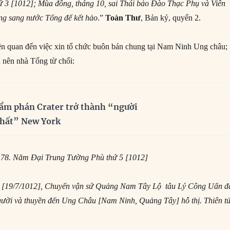
 3 [1012]; Mùa đông, tháng 10, sai Thái bảo Đào Thạc Phụ và Viên
g sang nước Tống để kết hảo
.”
Toàn Thư
, Bản kỷ, quyển 2.
ên quan đến việc xin tổ chức buôn bán chung tại Nam Ninh Ung châu;
h nên nhà Tống từ chối:
ẩm phán Crater trở thành “người
nhất” New York
n 78. Năm Đại Trung Tường Phù thứ 5 [1012]
6 [19/7/1012], Chuyển vận sứ Quảng Nam Tây Lộ tâu Lý Công Uẩn đ
gười và thuyền đến Ung Châu [Nam Ninh, Quảng Tây] hỗ thị. Thiên t