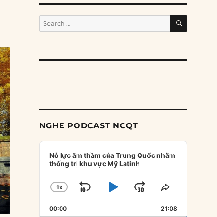
SEARCH
Search
for:
NGHE PODCAST NCQT
Audio
Player
Nỗ lực âm thầm của Trung Quốc nhằm
thống trị khu vực Mỹ Latinh
1
X
SKIP
PLAY
JUMP
CHANGE
SHARE
PLAYBACK
THIS
BACKWARD
PAUSE
FORWARD
00:00
RATE
21:08
EPISODE