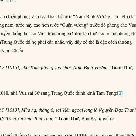
an chiếu phong Vua Lý Thái Tổ tước “Nam Bình Vương” có nghĩa là
g nam, tước này cao hơn tước “Quận vương” trước đó phong cho Vu
uyền thống lịch sử Việt, trân trọng với độc lập thực sự, nhận phong chỉ
aTrung Quốc thì họ phải cân nhắc, vậy đây có thể là đặc cách thưởng
p Nam Chiếu:
 7 [1016]
,
nhà Tống phong vua chức Nam Bình Vương
”
Toàn Thư
,
1018, nhà Vua sai Sứ sang Trung Quốc thỉnh kinh Tam Tạng:
[3]
 9 [1018]
, Mùa hạ, tháng 6, sai Viên ngoại lang là Nguyễn Đạo Than
ớc Tống xin kinh
Tam Tạng
.”
Toàn Thư
, Bản Kỷ, quyển 2.
g Quốc thấy sự việc chép vào năm sau [1019], do phải cộng thêm thời