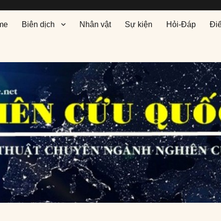
me
Biên dịch
Nhân vật
Sự kiện
Hỏi-Đáp
Đi