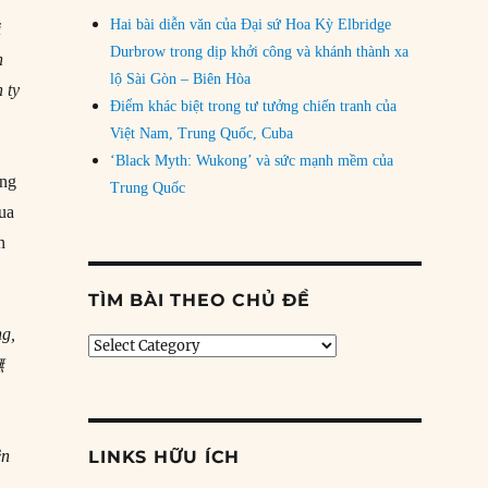
Hai bài diễn văn của Đại sứ Hoa Kỳ Elbridge
ị
Durbrow trong dịp khởi công và khánh thành xa
n
lộ Sài Gòn – Biên Hòa
 ty
Điểm khác biệt trong tư tưởng chiến tranh của
Việt Nam, Trung Quốc, Cuba
‘Black Myth: Wukong’ và sức mạnh mềm của
ong
Trung Quốc
ua
n
TÌM BÀI THEO CHỦ ĐỀ
ng,
Tìm
撫
bài
theo
chủ
đề
ên
LINKS HỮU ÍCH