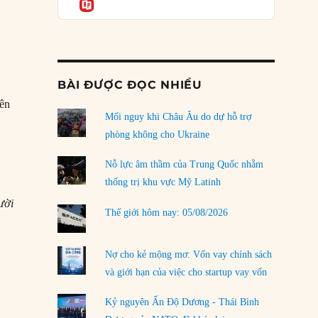
Informatio
03/08/2026
Đặt cược vào thất bại: Các quỹ đầu tư mạo
hiểm quốc gia và khía cạnh chính trị của vốn
rủi ro
02/08/2026
BÀI ĐƯỢC ĐỌC NHIỀU
Làm thế nào để kết thúc Chiến tranh Iran?
iên
Mối nguy khi Châu Âu do dự hỗ trợ
01/08/2026
phòng không cho Ukraine
Chiến lược kế tiếp của Bắc Kinh ở Biển Đông
31/07/2026
Nỗ lực âm thầm của Trung Quốc nhằm
thống trị khu vực Mỹ Latinh
Trật tự thế giới mới: Các nước nhỏ sẽ luôn
ười
phải chịu đựng?
Thế giới hôm nay: 05/08/2026
30/07/2026
Tập tìm cách chôn vùi bê bối chấn động vòng
Nợ cho kẻ mộng mơ: Vốn vay chính sách
tròn thân cận của mình
và giới hạn của việc cho startup vay vốn
29/07/2026
Kỷ nguyên Ấn Độ Dương - Thái Bình
LOAD MORE