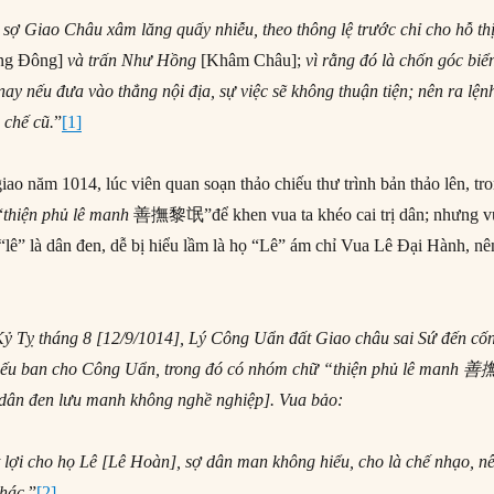
sợ Giao Châu xâm lăng quấy nhiễu, theo thông lệ trước chỉ cho hỗ th
ng Đông]
và trấn Như Hồng
[Khâm Châu];
vì rằng đó là chốn góc biể
nay nếu đưa vào thẳng nội địa, sự việc sẽ không thuận tiện; nên ra lệnh
 chế cũ.
”
[1]
iao năm 1014, lúc viên quan soạn thảo chiếu thư trình bản thảo lên, tr
“
thiện phủ lê manh
善撫黎氓”để khen vua ta khéo cai trị dân; nhưng v
“lê” là dân đen, dễ bị hiểu lầm là họ “Lê” ám chỉ Vua Lê Đại Hành, nê
Kỷ Tỵ tháng 8 [12/9/1014], Lý Công Uẩn đất Giao châu sai Sứ đến cố
hiếu ban cho Công Uẩn, trong đó có nhóm chữ “thiện phủ lê manh
善
 dân đen lưu manh không nghề nghiệp]. Vua bảo:
lợi cho họ Lê [Lê Hoàn], sợ dân man không hiểu, cho là chế nhạo, n
khác
.”
[2]