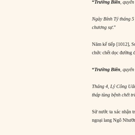
“
Trường Biên
, quyể
Ngày Bính Tý tháng 5
chương sự
.”
Năm kế tiếp [1012], Sứ
chức chết dọc đường 
“
Trường Biên
, quyể
Tháng 4, Lý Công Uẩn 
tháp tùng bệnh chết t
Sử nước ta xác nhận t
ngoại lang Ngô Nhưỡ