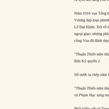
Năm 1016 vua Tống b
Vương dẹp loạn phươn
Lê Đại Hành. Xét về tr
ngoại giao; nhưng phí
công Vua đã đánh dẹ
“
Thuận Thiên năm thứ
Bản Kỷ quyển 2.
Sử nước ta chép năm 
“
Thuận Thiên năm thứ
và Phạm Hạc sang nư
Phối kiểm với sử Trun