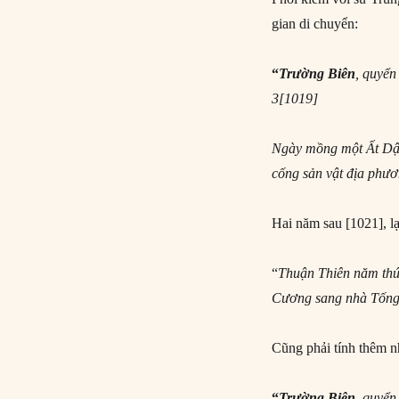
gian di chuyển:
“
Trường Biên
, quyển
3[1019]
Ngày mồng một Ất Dậu
cống sản vật địa phư
Hai năm sau [1021], l
“
Thuận Thiên năm thứ
Cương sang nhà Tốn
Cũng phải tính thêm n
“
Trường Biên
, quyể