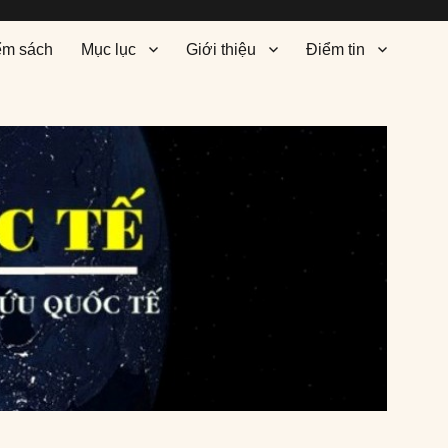
ểm sách
Mục lục
Giới thiệu
Điểm tin