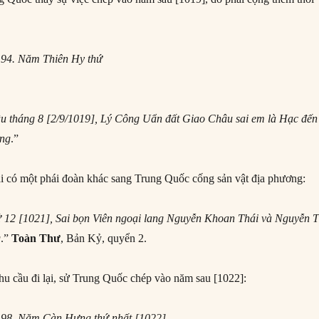
 94. Năm Thiên Hy thứ
 tháng 8 [2/9/1019], Lý Công Uẩn đất Giao Châu sai em là Hạc đến
ơng
.”
ại có một phái đoàn khác sang Trung Quốc cống sản vật địa phương:
 12 [1021]
,
Sai bọn Viên ngoại lang Nguyễn Khoan Thái và Nguyễn 
g
.”
Toàn Thư
, Bản Kỷ, quyển 2.
hu cầu đi lại, sử Trung Quốc chép vào năm sau [1022]:
n 98. Năm Càn Hưng thứ nhất [1022]