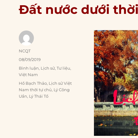
Đất nước dưới thời
Author
NCQT
Posted
08/09/2019
on
Categories
Bình luận
,
Lịch sử
,
Tư liệu
,
Việt Nam
Tags
Hồ Bạch Thảo
,
Lịch sử Việt
Nam thời tự chủ
,
Lý Công
Uẩn
,
Lý Thái Tổ