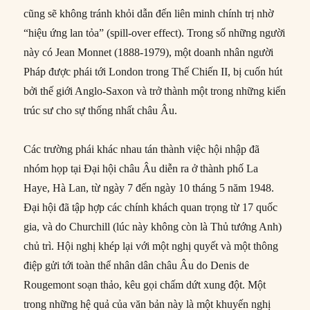
cũng sẽ không tránh khỏi dẫn đến liên minh chính trị nhờ
“hiệu ứng lan tỏa” (spill-over effect). Trong số những người
này có Jean Monnet (1888-1979), một doanh nhân người
Pháp được phái tới London trong Thế Chiến II, bị cuốn hút
bởi thế giới Anglo-Saxon và trở thành một trong những kiến
​​trúc sư cho sự thống nhất châu Âu.
Các trường phái khác nhau tán thành việc hội nhập đã
nhóm họp tại Đại hội châu Âu diễn ra ở thành phố La
Haye, Hà Lan, từ ngày 7 đến ngày 10 tháng 5 năm 1948.
Đại hội đã tập hợp các chính khách quan trọng từ 17 quốc
gia, và do Churchill (lúc này không còn là Thủ tướng Anh)
chủ trì. Hội nghị khép lại với một nghị quyết và một thông
điệp gửi tới toàn thể nhân dân châu Âu do Denis de
Rougemont soạn thảo, kêu gọi chấm dứt xung đột. Một
trong những hệ quả của văn bản này là một khuyến nghị