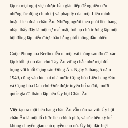
lập ra một nghị viện được bầu gián tiếp để nghiên cứu
những tác động chính trị và pháp lý của một Liên minh
hoặc Liên đoàn châu Âu. Những người theo phái liên bang
nhận thấy đây là một sự mất mặt, bởi họ chủ trương lập một
hội đồng lập hiến được bầu bằng phổ thông đầu phiếu.
Cuộc Phong toả Berlin diễn ra một vài tháng sau đó đã xác
lập khối tự do dân chủ Tây Âu vững chắc như một đối
trọng với khối Cộng sản Đông Âu. Ngày 5 tháng 5 năm
1949, cũng vào lúc hai nhà nước Cộng hòa Liên bang Đức
và Cộng hòa Dân chủ Đức được tuyên bố ra đời, mười
quốc gia đã thành lập nên Ủy hội Châu Âu.
Việc tạo ra một liên bang châu Âu vẫn còn xa vời: Ủy hội
châu Âu là một tổ chức liên chính phủ, và các bên ký kết
không chuyển giao chủ quyền cho nó. Ủy hội đặc biệt