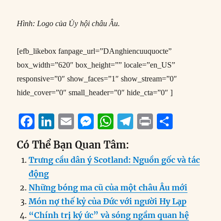
Hình: Logo của Ủy hội châu Âu.
[efb_likebox fanpage_url=”DAnghiencuuquocte”
box_width=”620″ box_height=”” locale=”en_US”
responsive=”0″ show_faces=”1″ show_stream=”0″
hide_cover=”0″ small_header=”0″ hide_cta=”0″ ]
F
Li
E
M
W
T
P
S
a
n
m
e
h
el
ri
h
Có Thể Bạn Quan Tâm:
c
k
ai
ss
at
e
n
a
Trưng cầu dân ý Scotland: Nguồn gốc và tác
e
e
l
e
s
g
t
re
động
b
d
n
A
r
Những bóng ma cũ của một châu Âu mới
o
I
g
p
a
Món nợ thế kỷ của Đức với người Hy Lạp
o
n
er
p
m
“Chính trị ký ức” và sóng ngầm quan hệ