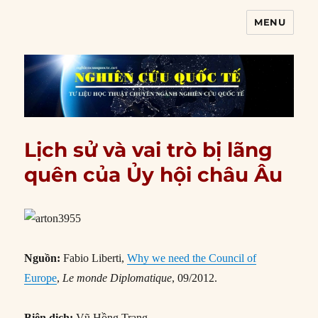
MENU
Nghiên cứu quốc tế
Lịch sử và vai trò bị lãng
quên của Ủy hội châu Âu
Nguồn:
Fabio Liberti,
Why we need the Council of
Europe
,
Le monde Diplomatique
, 09/2012.
Biên dịch:
Vũ Hồng Trang