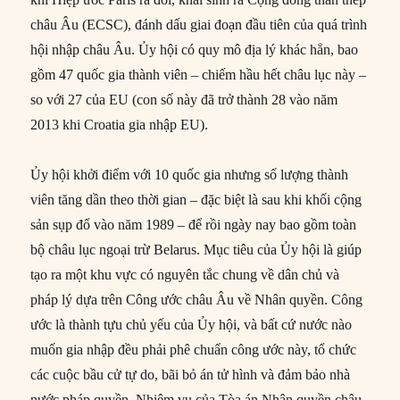
châu Âu (ECSC), đánh dấu giai đoạn đầu tiên của quá trình
hội nhập châu Âu. Ủy hội có quy mô địa lý khác hẳn, bao
gồm 47 quốc gia thành viên – chiếm hầu hết châu lục này –
so với 27 của EU (con số này đã trở thành 28 vào năm
2013 khi Croatia gia nhập EU).
Ủy hội khởi điểm với 10 quốc gia nhưng số lượng thành
viên tăng dần theo thời gian – đặc biệt là sau khi khối cộng
sản sụp đổ vào năm 1989 – để rồi ngày nay bao gồm toàn
bộ châu lục ngoại trừ Belarus. Mục tiêu của Ủy hội là giúp
tạo ra một khu vực có nguyên tắc chung về dân chủ và
pháp lý dựa trên Công ước châu Âu về Nhân quyền. Công
ước là thành tựu chủ yếu của Ủy hội, và bất cứ nước nào
muốn gia nhập đều phải phê chuẩn công ước này, tổ chức
các cuộc bầu cử tự do, bãi bỏ án tử hình và đảm bảo nhà
nước pháp quyền. Nhiệm vụ của Tòa án Nhân quyền châu