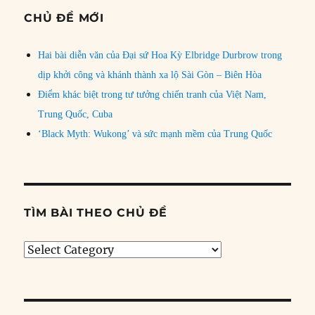
CHỦ ĐỀ MỚI
Hai bài diễn văn của Đại sứ Hoa Kỳ Elbridge Durbrow trong
dịp khởi công và khánh thành xa lộ Sài Gòn – Biên Hòa
Điểm khác biệt trong tư tưởng chiến tranh của Việt Nam,
Trung Quốc, Cuba
‘Black Myth: Wukong’ và sức mạnh mềm của Trung Quốc
TÌM BÀI THEO CHỦ ĐỀ
Tìm
bài
theo
chủ