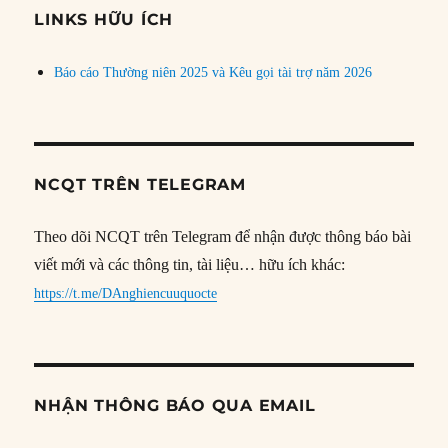
đề
LINKS HỮU ÍCH
Báo cáo Thường niên 2025 và Kêu gọi tài trợ năm 2026
NCQT TRÊN TELEGRAM
Theo dõi NCQT trên Telegram để nhận được thông báo bài
viết mới và các thông tin, tài liệu… hữu ích khác:
https://t.me/DAnghiencuuquocte
NHẬN THÔNG BÁO QUA EMAIL