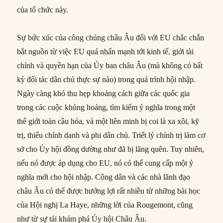
của tổ chức này.
Sự bức xúc của công chúng châu Âu đối với EU chắc chắn
bắt nguồn từ việc EU quá nhấn mạnh tới kinh tế, giới tài
chính và quyền hạn của Ủy ban châu Âu (mà không có bất
kỳ đối tác dân chủ thực sự nào) trong quá trình hội nhập.
Ngày càng khó thu hẹp khoảng cách giữa các quốc gia
trong các cuộc khủng hoảng, tìm kiếm ý nghĩa trong một
thế giới toàn cầu hóa, và một liên minh bị coi là xa xôi, kỹ
trị, thiếu chính danh và phi dân chủ. Triết lý chính trị làm cơ
sở cho Ủy hội đồng dường như đã bị lãng quên. Tuy nhiên,
nếu nó được áp dụng cho EU, nó có thể cung cấp một ý
nghĩa mới cho hội nhập. Công dân và các nhà lãnh đạo
châu Âu có thể được hưởng lợi rất nhiều từ những bài học
của Hội nghị La Haye, những lời của Rougemont, cũng
như từ sự tái khám phá Ủy hội Châu Âu.