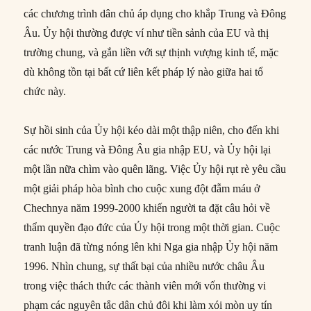
các chương trình dân chủ áp dụng cho khắp Trung và Đông
Âu. Ủy hội thường được ví như tiền sảnh của EU và thị
trường chung, và gắn liền với sự thịnh vượng kinh tế, mặc
dù không tồn tại bất cứ liên kết pháp lý nào giữa hai tổ
chức này.
Sự hồi sinh của Ủy hội kéo dài một thập niên, cho đến khi
các nước Trung và Đông Âu gia nhập EU, và Ủy hội lại
một lần nữa chìm vào quên lãng. Việc Ủy hội rụt rè yêu cầu
một giải pháp hòa bình cho cuộc xung đột đẫm máu ở
Chechnya năm 1999-2000 khiến người ta đặt câu hỏi về
thẩm quyền đạo đức của Ủy hội trong một thời gian. Cuộc
tranh luận đã từng nóng lên khi Nga gia nhập Ủy hội năm
1996. Nhìn chung, sự thất bại của nhiều nước châu Âu
trong việc thách thức các thành viên mới vốn thường vi
phạm các nguyên tắc dân chủ đôi khi làm xói mòn uy tín