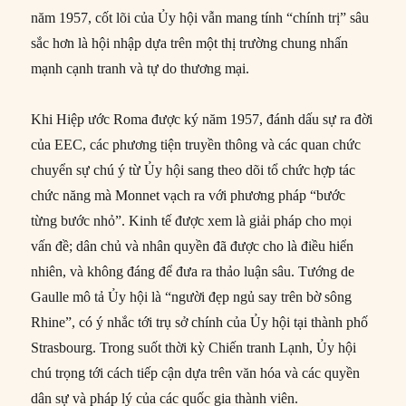
năm 1957, cốt lõi của Ủy hội vẫn mang tính “chính trị” sâu
sắc hơn là hội nhập dựa trên một thị trường chung nhấn
mạnh cạnh tranh và tự do thương mại.
Khi Hiệp ước Roma được ký năm 1957, đánh dấu sự ra đời
của EEC, các phương tiện truyền thông và các quan chức
chuyển sự chú ý từ Ủy hội sang theo dõi tổ chức hợp tác
chức năng mà Monnet vạch ra với phương pháp “bước
từng bước nhỏ”. Kinh tế được xem là giải pháp cho mọi
vấn đề; dân chủ và nhân quyền đã được cho là điều hiển
nhiên, và không đáng để đưa ra thảo luận sâu. Tướng de
Gaulle mô tả Ủy hội là “người đẹp ngủ say trên bờ sông
Rhine”, có ý nhắc tới trụ sở chính của Ủy hội tại thành phố
Strasbourg. Trong suốt thời kỳ Chiến tranh Lạnh, Ủy hội
chú trọng tới cách tiếp cận dựa trên văn hóa và các quyền
dân sự và pháp lý của các quốc gia thành viên.