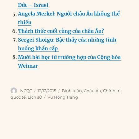
k
Đức – Israel
Angela Merkel: Người châu Âu không thể
thiếu
Thách thức cuối cùng của châu Âu?
Sergei Shoigu: Bậc thầy của những tình
huống khẩn cấp
Mười bài học từ trường hợp của Cộng hòa
Weimar
Author
Posted
Categories
NCQT
13/12/2015
Bình luận
,
Châu Âu
,
Chính trị
on
Tags
quốc tế
,
Lịch sử
Vũ Hồng Trang