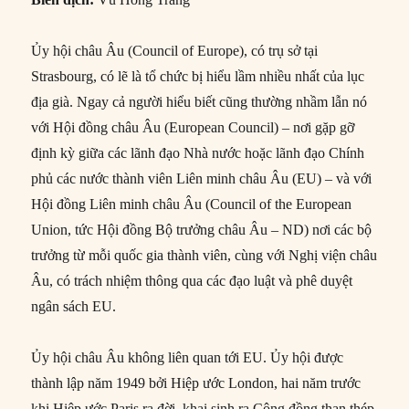
Ủy hội châu Âu (Council of Europe), có trụ sở tại
Strasbourg, có lẽ là tổ chức bị hiểu lầm nhiều nhất của lục
địa già. Ngay cả người hiểu biết cũng thường nhầm lẫn nó
với Hội đồng châu Âu (European Council) – nơi gặp gỡ
định kỳ giữa các lãnh đạo Nhà nước hoặc lãnh đạo Chính
phủ các nước thành viên Liên minh châu Âu (EU) – và với
Hội đồng Liên minh châu Âu (Council of the European
Union, tức Hội đồng Bộ trưởng châu Âu – ND) nơi các bộ
trưởng từ mỗi quốc gia thành viên, cùng với Nghị viện châu
Âu, có trách nhiệm thông qua các đạo luật và phê duyệt
ngân sách EU.
Ủy hội châu Âu không liên quan tới EU. Ủy hội được
thành lập năm 1949 bởi Hiệp ước London, hai năm trước
khi Hiệp ước Paris ra đời, khai sinh ra Cộng đồng than thép