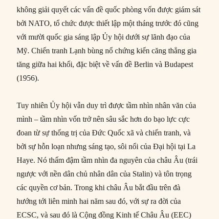
không giải quyết các vấn đề quốc phòng vốn được giám sát
bởi NATO, tổ chức được thiết lập một tháng trước đó cũng
với mười quốc gia sáng lập Ủy hội dưới sự lãnh đạo của
Mỹ. Chiến tranh Lạnh bùng nổ chứng kiến căng thẳng gia
tăng giữa hai khối, đặc biệt về vấn đề Berlin và Budapest
(1956).
Tuy nhiên Ủy hội vẫn duy trì được tầm nhìn nhân văn của
mình – tầm nhìn vốn trở nên sâu sắc hơn do bạo lực cực
đoan từ sự thống trị của Đức Quốc xã và chiến tranh, và
bởi sự hỗn loạn nhưng sáng tạo, sôi nổi của Đại hội tại La
Haye. Nó thấm đậm tầm nhìn đa nguyên của châu Âu (trái
ngược với nền dân chủ nhân dân của Stalin) và tôn trọng
các quyền cơ bản. Trong khi châu Âu bắt đầu trên đà
hướng tới liên minh hai năm sau đó, với sự ra đời của
ECSC, và sau đó là Cộng đồng Kinh tế Châu Âu (EEC)