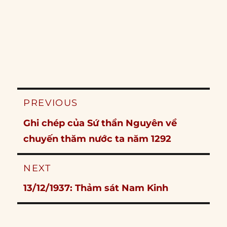
Post
PREVIOUS
navigation
Previous
Ghi chép của Sứ thần Nguyên về
post:
chuyến thăm nước ta năm 1292
NEXT
Next
13/12/1937: Thảm sát Nam Kinh
post: