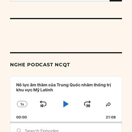
for:
NGHE PODCAST NCQT
Audio
Player
Nỗ lực âm thầm của Trung Quốc nhằm thống trị
khu vực Mỹ Latinh
1
X
SKIP
PLAY
JUMP
CHANGE
SHARE
PLAYBACK
THIS
BACKWARD
PAUSE
FORWARD
00:00
RATE
21:08
EPISOD
Search