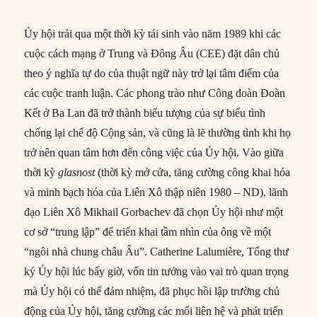
Ủy hội trải qua một thời kỳ tái sinh vào năm 1989 khi các
cuộc cách mạng ở Trung và Đông Âu (CEE) đặt dân chủ
theo ý nghĩa tự do của thuật ngữ này trở lại tâm điểm của
các cuộc tranh luận. Các phong trào như Công đoàn Đoàn
Kết ở Ba Lan đã trở thành biểu tượng của sự biểu tình
chống lại chế độ Cộng sản, và cũng là lẽ thường tình khi họ
trở nên quan tâm hơn đến công việc của Ủy hội. Vào giữa
thời kỳ
glasnost
(thời kỳ mở cửa, tăng cường công khai hóa
và minh bạch hóa của Liên Xô thập niên 1980 – ND), lãnh
đạo Liên Xô Mikhail Gorbachev đã chọn Ủy hội như một
cơ sở “trung lập” để triển khai tầm nhìn của ông về một
“ngôi nhà chung châu Âu”. Catherine Lalumière, Tổng thư
ký Ủy hội lúc bấy giờ, vốn tin tưởng vào vai trò quan trọng
mà Ủy hội có thể đảm nhiệm, đã phục hồi lập trường chủ
động của Ủy hội, tăng cường các mối liên hệ và phát triển