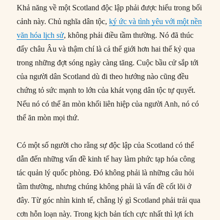
Khả năng về một Scotland độc lập phải được hiểu trong bối
cảnh này. Chủ nghĩa dân tộc,
ký ức và tình yêu với một nền
văn hóa lịch sử
, không phải điều tầm thường. Nó đã thúc
đẩy châu Âu và thậm chí là cả thế giới hơn hai thế kỷ qua
trong những đợt sóng ngày càng tăng. Cuộc bầu cử sắp tới
của người dân Scotland dù đi theo hướng nào cũng đều
chứng tỏ sức mạnh to lớn của khát vọng dân tộc tự quyết.
Nếu nó có thể ăn mòn khối liên hiệp của người Anh, nó có
thể ăn mòn mọi thứ.
Có một số người cho rằng sự độc lập của Scotland có thể
dẫn đến những vấn đề kinh tế hay làm phức tạp hóa công
tác quản lý quốc phòng. Đó không phải là những câu hỏi
tầm thường, nhưng chúng không phải là vấn đề cốt lõi ở
đây. Từ góc nhìn kinh tế, chẳng lý gì Scotland phải trải qua
cơn hỗn loạn này. Trong kịch bản tích cực nhất thì lợi ích