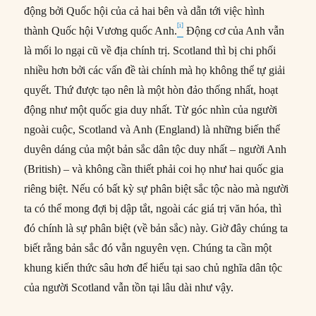
động bởi Quốc hội của cả hai bên và dẫn tới việc hình
[i]
thành Quốc hội Vương quốc Anh.
Động cơ của Anh vẫn
là mối lo ngại cũ về địa chính trị. Scotland thì bị chi phối
nhiều hơn bởi các vấn đề tài chính mà họ không thể tự giải
quyết. Thứ được tạo nên là một hòn đảo thống nhất, hoạt
động như một quốc gia duy nhất. Từ góc nhìn của người
ngoài cuộc, Scotland và Anh (England) là những biến thể
duyên dáng của một bản sắc dân tộc duy nhất – người Anh
(British) – và không cần thiết phải coi họ như hai quốc gia
riêng biệt. Nếu có bất kỳ sự phân biệt sắc tộc nào mà người
ta có thể mong đợi bị dập tắt, ngoài các giá trị văn hóa, thì
đó chính là sự phân biệt (về bản sắc) này. Giờ đây chúng ta
biết rằng bản sắc đó vẫn nguyên vẹn. Chúng ta cần một
khung kiến thức sâu hơn để hiểu tại sao chủ nghĩa dân tộc
của người Scotland vẫn tồn tại lâu dài như vậy.