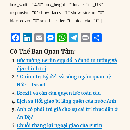
box_width=”420″ box_height=”” locale=”en_US”
responsive=”0″ show_faces=”1″ show_stream=”0″
hide_cover=”0″ small_header=”0″ hide_cta=”0″ ]
F
Li
E
M
W
T
P
S
a
n
m
e
h
el
ri
h
Có Thể Bạn Quan Tâm:
c
k
ai
ss
at
e
n
a
Bức tường Berlin sụp đổ: Yếu tố tư tưởng và
e
e
l
e
s
g
t
re
địa chính trị
b
d
n
A
r
“Chính trị ký ức” và sóng ngầm quan hệ
o
I
g
p
a
Đức – Israel
o
n
er
p
m
Brexit và cán cân quyền lực toàn cầu
k
Lịch sử Hồi giáo bị lãng quên của nước Anh
Anh có phải trả giá cho sự cai trị thực dân ở
Ấn Độ?
Chuỗi thắng lợi ngoại giao của Putin