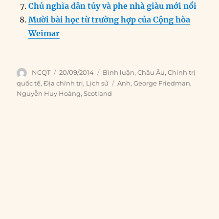
Chủ nghĩa dân túy và phe nhà giàu mới nổi
Mười bài học từ trường hợp của Cộng hòa
Weimar
Author
Posted
Categories
NCQT
20/09/2014
Bình luận
,
Châu Âu
,
Chính trị
on
Tags
quốc tế
,
Địa chính trị
,
Lịch sử
Anh
,
George Friedman
,
Nguyễn Huy Hoàng
,
Scotland