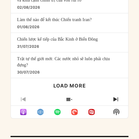
và khía cạnh chính trị của vốn rủi ro
02/08/2026
Làm thế nào để kết thúc Chiến tranh Iran?
01/08/2026
Chiến lược kế tiếp của Bắc Kinh ở Biển Đông
31/07/2026
Trật tự thế giới mới: Các nước nhỏ sẽ luôn phải chịu
đựng?
30/07/2026
LOAD MORE
PREVIOUS
SHOW
NEXT
EPISODE
EPISODES
EPISO
Show
LIST
Podcast
Informat