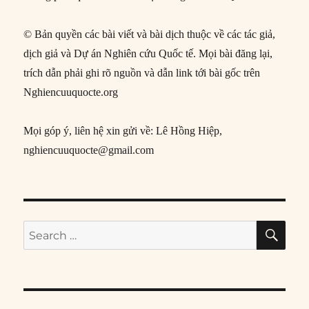
© Bản quyền các bài viết và bài dịch thuộc về các tác giả,
dịch giả và Dự án Nghiên cứu Quốc tế. Mọi bài đăng lại,
trích dẫn phải ghi rõ nguồn và dẫn link tới bài gốc trên
Nghiencuuquocte.org
Mọi góp ý, liên hệ xin gửi về: Lê Hồng Hiệp,
nghiencuuquocte@gmail.com
SE
Search
for: