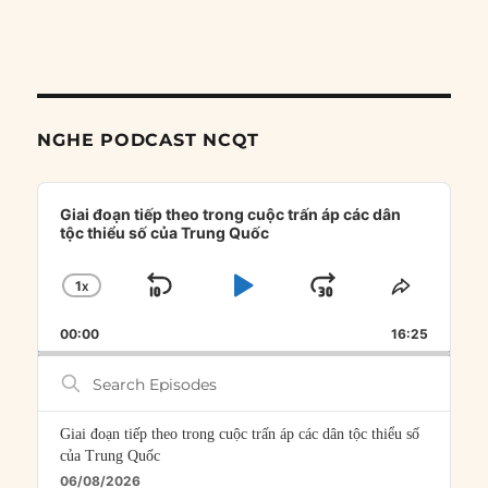
NGHE PODCAST NCQT
Audio
Player
Giai đoạn tiếp theo trong cuộc trấn áp các dân
tộc thiểu số của Trung Quốc
1
X
SKIP
PLAY
JUMP
CHANGE
SHARE
PLAYBACK
THIS
BACKWARD
PAUSE
FORWARD
00:00
RATE
16:25
EPISOD
Search
Episodes
Giai đoạn tiếp theo trong cuộc trấn áp các dân tộc thiểu số
của Trung Quốc
06/08/2026