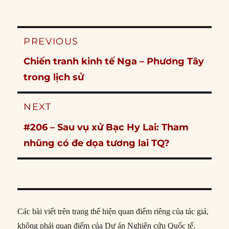
Post
PREVIOUS
navigation
Previous
Chiến tranh kinh tế Nga – Phương Tây
post:
trong lịch sử
NEXT
Next
#206 – Sau vụ xử Bạc Hy Lai: Tham
post:
nhũng có đe dọa tương lai TQ?
Các bài viết trên trang thể hiện quan điểm riêng của tác giả,
không phải quan điểm của Dự án Nghiên cứu Quốc tế.