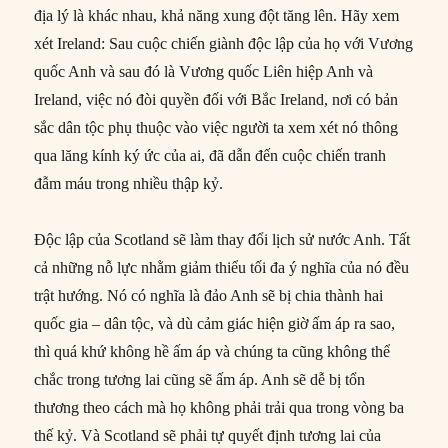
địa lý là khác nhau, khả năng xung đột tăng lên. Hãy xem
xét Ireland: Sau cuộc chiến giành độc lập của họ với Vương
quốc Anh và sau đó là Vương quốc Liên hiệp Anh và
Ireland, việc nó đòi quyền đối với Bắc Ireland, nơi có bản
sắc dân tộc phụ thuộc vào việc người ta xem xét nó thông
qua lăng kính ký ức của ai, đã dẫn đến cuộc chiến tranh
đẫm máu trong nhiều thập kỷ.
Độc lập của Scotland sẽ làm thay đổi lịch sử nước Anh. Tất
cả những nỗ lực nhằm giảm thiểu tối đa ý nghĩa của nó đều
trật hướng. Nó có nghĩa là đảo Anh sẽ bị chia thành hai
quốc gia – dân tộc, và dù cảm giác hiện giờ ấm áp ra sao,
thì quá khứ không hề ấm áp và chúng ta cũng không thể
chắc trong tương lai cũng sẽ ấm áp. Anh sẽ dễ bị tổn
thương theo cách mà họ không phải trải qua trong vòng ba
thế kỷ. Và Scotland sẽ phải tự quyết định tương lai của