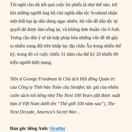
Tôi nghĩ cho dù kết quả cuộc bỏ phiếu là như thế nào, trừ
khi những người ủng hộ chủ nghĩa dân tộc Scotland nhận
một thất bại áp đảo đáng ngạc nhiên, thì vấn đề dân tộc tự
quyết đã được làm sống lại, và không đơn thuần chỉ ở Anh.
Trưng cầu dân ý sẽ tái hợp pháp hóa những vấn đề đã gây
ra nhiều xung đột trên khắp lục địa châu Âu trong nhiều thế
kỷ, trong đó có cuộc chiến 31 năm của thế kỷ 20 khiến 80
triệu người thiệt mạng.
Tiến sĩ George Friedman là Chủ tịch Hội đồng Quản trị
của Công ty Tình báo Toàn cầu Stratfor, tác giả của nhiều
cuốn sách nổi tiếng như The Next 100 Years (đã được xuất
bản ở Việt Nam dưới tên “Thế giới 100 năm sau”), The
Next Decade, America’s Secret War…
Bản gốc tiếng Anh:
Stratfor