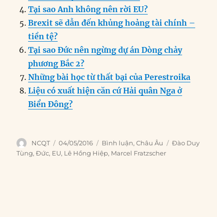
o
n
er
p
m
Tại sao Anh không nên rời EU?
k
Brexit sẽ dẫn đến khủng hoảng tài chính –
tiền tệ?
Tại sao Đức nên ngừng dự án Dòng chảy
phương Bắc 2?
Những bài học từ thất bại của Perestroika
Liệu có xuất hiện căn cứ Hải quân Nga ở
Biển Đông?
Author
Posted
Categories
Tags
NCQT
04/05/2016
Bình luận
,
Châu Âu
Đào Duy
on
Tùng
,
Đức
,
EU
,
Lê Hồng Hiệp
,
Marcel Fratzscher