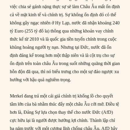
việc chia sẻ gánh nặng thực sự sẽ làm Châu Âu mất ổn định
cả về mặt kinh tế và chính trị. Sự không ổn định đó có thể
không gây ngạc nhiên ở Hy Lạp, nước đã nhận khoảng 240
tỷ Euro (255 tỷ đô la) thông qua những khoản vay chính
thức kể từ 2010 và là quốc gia tiền tuyến chính trong cuộc
khủng hoảng người tỵ nạn. Nhưng tại Đức, nước đã ổn
định đáng kể trong hơn một thập niên và là cột trụ cho sự
ổn định trên toàn châu Âu trong suốt những quãng thời gian
hỗn độn đã qua, thì nó biểu trưng cho một sự đảo ngược xu
hướng với hậu quả nghiêm trọng.
Merkel đang trả một cái giá chính trị khổng lồ cho quyết
tâm lớn của bà nhằm thúc đẩy một châu Âu cởi mở. Điều tệ
hơn là, Đảng Sự lựa chọn thay thế cho nước Đức (AfD)
cực hữu lại là người được hưởng lợi chính. Thành lập chỉ
ba năm trước với một cương lĩnh chống châu Âu, AfD bây