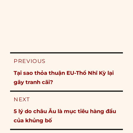
Post
PREVIOUS
navigation
Previous
Tại sao thỏa thuận EU-Thổ Nhĩ Kỳ lại
post:
gây tranh cãi?
NEXT
Next
5 lý do châu Âu là mục tiêu hàng đầu
post:
của khủng bố