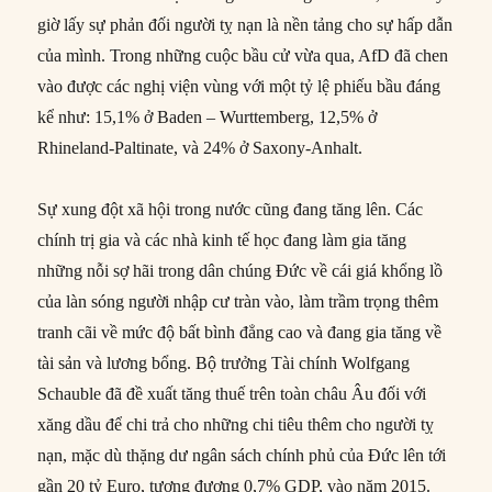
giờ lấy sự phản đối người tỵ nạn là nền tảng cho sự hấp dẫn
của mình. Trong những cuộc bầu cử vừa qua, AfD đã chen
vào được các nghị viện vùng với một tỷ lệ phiếu bầu đáng
kể như: 15,1% ở Baden – Wurttemberg, 12,5% ở
Rhineland-Paltinate, và 24% ở Saxony-Anhalt.
Sự xung đột xã hội trong nước cũng đang tăng lên. Các
chính trị gia và các nhà kinh tế học đang làm gia tăng
những nỗi sợ hãi trong dân chúng Đức về cái giá khổng lồ
của làn sóng người nhập cư tràn vào, làm trầm trọng thêm
tranh cãi về mức độ bất bình đẳng cao và đang gia tăng về
tài sản và lương bổng. Bộ trưởng Tài chính Wolfgang
Schauble đã đề xuất tăng thuế trên toàn châu Âu đối với
xăng dầu để chi trả cho những chi tiêu thêm cho người tỵ
nạn, mặc dù thặng dư ngân sách chính phủ của Đức lên tới
gần 20 tỷ Euro, tương đương 0,7% GDP, vào năm 2015.