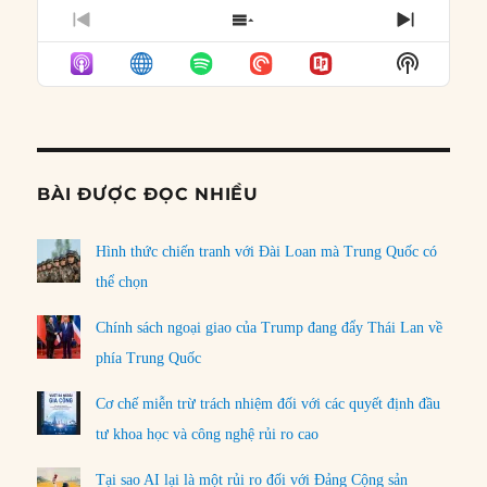
PREVIOUS
SHOW
NEXT
EPISODE
EPISODES
EPISO
Show
LIST
Podcast
Informat
BÀI ĐƯỢC ĐỌC NHIỀU
Hình thức chiến tranh với Đài Loan mà Trung Quốc có
thể chọn
Chính sách ngoại giao của Trump đang đẩy Thái Lan về
phía Trung Quốc
Cơ chế miễn trừ trách nhiệm đối với các quyết định đầu
tư khoa học và công nghệ rủi ro cao
Tại sao AI lại là một rủi ro đối với Đảng Cộng sản