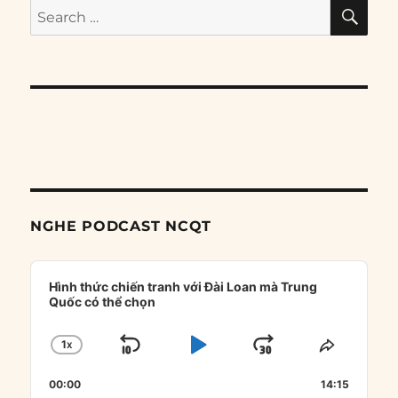
SE
Search
for:
NGHE PODCAST NCQT
Audio
Player
Hình thức chiến tranh với Đài Loan mà Trung
Quốc có thể chọn
1
X
SKIP
PLAY
JUMP
CHANGE
SHARE
PLAYBACK
THIS
BACKWARD
PAUSE
FORWARD
00:00
RATE
14:15
EPISOD