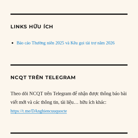
bài
theo
chủ
đề
LINKS HỮU ÍCH
Báo cáo Thường niên 2025 và Kêu gọi tài trợ năm 2026
NCQT TRÊN TELEGRAM
Theo dõi NCQT trên Telegram để nhận được thông báo bài
viết mới và các thông tin, tài liệu… hữu ích khác:
https://t.me/DAnghiencuuquocte