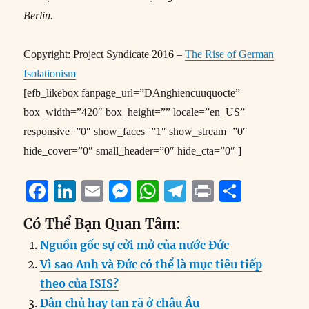
Berlin.
Copyright: Project Syndicate 2016 –
The Rise of German
Isolationism
[efb_likebox fanpage_url=”DAnghiencuuquocte”
box_width=”420″ box_height=”” locale=”en_US”
responsive=”0″ show_faces=”1″ show_stream=”0″
hide_cover=”0″ small_header=”0″ hide_cta=”0″ ]
F
Li
E
M
W
T
P
S
a
n
m
e
h
el
ri
h
Có Thể Bạn Quan Tâm:
c
k
ai
ss
at
e
n
a
Nguồn gốc sự cởi mở của nước Đức
e
e
l
e
s
g
t
re
Vì sao Anh và Đức có thể là mục tiêu tiếp
b
d
n
A
r
theo của ISIS?
o
I
g
p
a
Dân chủ hay tan rã ở châu Âu