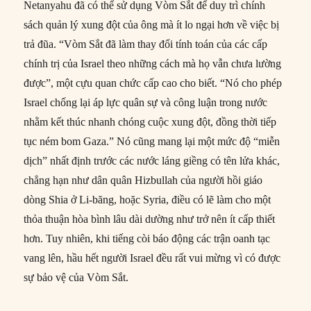
Netanyahu đã có thể sử dụng Vòm Sắt để duy trì chính
sách quản lý xung đột của ông mà ít lo ngại hơn về việc bị
trả đũa. “Vòm Sắt đã làm thay đổi tính toán của các cấp
chính trị của Israel theo những cách mà họ vẫn chưa lường
được”, một cựu quan chức cấp cao cho biết. “Nó cho phép
Israel chống lại áp lực quân sự và công luận trong nước
nhằm kết thúc nhanh chóng cuộc xung đột, đồng thời tiếp
tục ném bom Gaza.” Nó cũng mang lại một mức độ “miễn
dịch” nhất định trước các nước láng giềng có tên lửa khác,
chẳng hạn như dân quân Hizbullah của người hồi giáo
dòng Shia ở Li-băng, hoặc Syria, điều có lẽ làm cho một
thỏa thuận hòa bình lâu dài dường như trở nên ít cấp thiết
hơn. Tuy nhiên, khi tiếng còi báo động các trận oanh tạc
vang lên, hầu hết người Israel đều rất vui mừng vì có được
sự bảo vệ của Vòm Sắt.