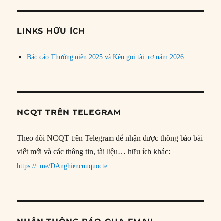
theo
chủ
đề
LINKS HỮU ÍCH
Báo cáo Thường niên 2025 và Kêu gọi tài trợ năm 2026
NCQT TRÊN TELEGRAM
Theo dõi NCQT trên Telegram để nhận được thông báo bài
viết mới và các thông tin, tài liệu… hữu ích khác:
https://t.me/DAnghiencuuquocte