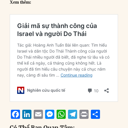
Xem thêm:
F
Li
E
M
W
T
P
S
a
n
m
e
h
el
ri
h
Có Thể Bạn Quan Tâm: