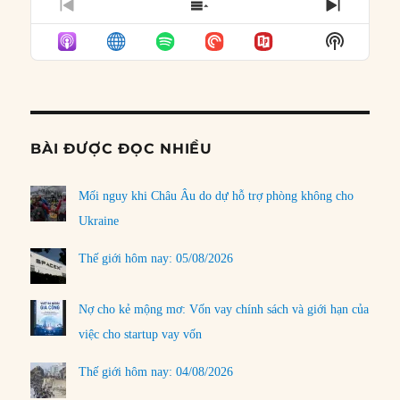
PREVIOUS
SHOW
NEXT
EPISODE
EPISODES
EPISO
Show
LIST
Podcast
Informat
BÀI ĐƯỢC ĐỌC NHIỀU
Mối nguy khi Châu Âu do dự hỗ trợ phòng không cho
Ukraine
Thế giới hôm nay: 05/08/2026
Nợ cho kẻ mộng mơ: Vốn vay chính sách và giới hạn của
việc cho startup vay vốn
Thế giới hôm nay: 04/08/2026