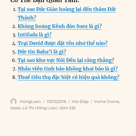
c
k
ai
ss
at
e
n
a
Tại sao Đức Giáo hoàng lại đến thăm Đất
e
e
l
e
s
g
t
re
Thánh?
b
d
n
A
r
Khủng hoảng Kênh đào Suez là gì?
o
I
g
p
a
Intifada là gì?
o
n
er
p
m
Trại David được đặt tên như thế nào?
k
Đức tin Baha’i là gì?
Tại sao khu vực Núi Đền lại căng thẳng?
Nhân viên tình báo không khai báo là gì?
Thuế tiêu thụ đặc biệt có hiệu quả không?
Author
Posted
Categories
Tags
HongLoan
13/05/2016
Hỏi-Đáp
Irome Dome
,
on
Israel
,
Lê Thị Hồng Loan
,
Vòm Sắt