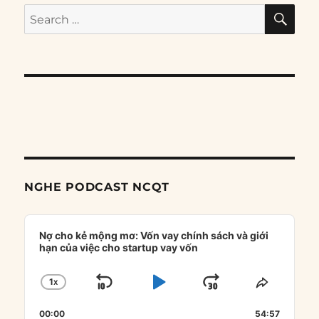
SE
Search
for:
NGHE PODCAST NCQT
Audio
Player
Nợ cho kẻ mộng mơ: Vốn vay chính sách và giới
hạn của việc cho startup vay vốn
1
X
SKIP
PLAY
JUMP
CHANGE
SHARE
PLAYBACK
THIS
BACKWARD
PAUSE
FORWARD
00:00
RATE
54:57
EPISOD