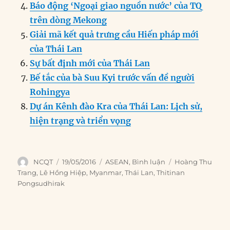
o
n
er
p
m
Báo động ‘Ngoại giao nguồn nước’ của TQ
k
trên dòng Mekong
Giải mã kết quả trưng cầu Hiến pháp mới
của Thái Lan
Sự bất định mới của Thái Lan
Bế tắc của bà Suu Kyi trước vấn đề người
Rohingya
Dự án Kênh đào Kra của Thái Lan: Lịch sử,
hiện trạng và triển vọng
Author
Posted
Categories
Tags
NCQT
19/05/2016
ASEAN
,
Bình luận
Hoàng Thu
on
Trang
,
Lê Hồng Hiệp
,
Myanmar
,
Thái Lan
,
Thitinan
Pongsudhirak