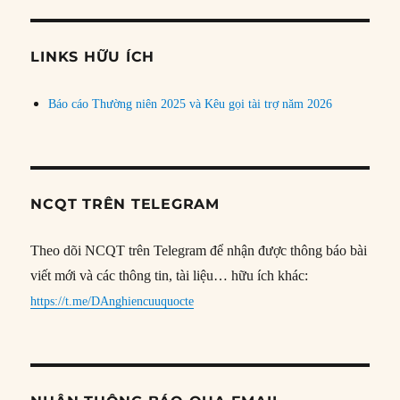
theo
chủ
đề
LINKS HỮU ÍCH
Báo cáo Thường niên 2025 và Kêu gọi tài trợ năm 2026
NCQT TRÊN TELEGRAM
Theo dõi NCQT trên Telegram để nhận được thông báo bài
viết mới và các thông tin, tài liệu… hữu ích khác:
https://t.me/DAnghiencuuquocte