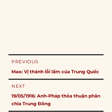
Post
PREVIOUS
navigation
Previous
Mao: Vị thánh lỗi lầm của Trung Quốc
post:
NEXT
Next
19/05/1916: Anh-Pháp thỏa thuận phân
post:
chia Trung Đông