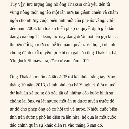
Tuy vậy, lực lượng ủng hộ ông Thaksin chủ yếu đến từ
vùng nông thôn nghèo một lần nữa lại giành chiến và châm
ngòi cho những cuộc biểu tình mới của phe áo vàng. Chỉ
đến năm 2008, khi toà án hiến pháp ra quyết định giải tán
đảng của ông Thaksin, lúc này đang dưới một tên gọi khác,
thì bên đối lập mới có thể lên nắm quyền. Và họ lại nhanh
chóng đánh mất quyền lực khi em gái của ông Thaksin, bà
Yingluck Shinawatra, đắc cử vào năm 2011.
Ông Thaksin muốn có tất cả để rồi kết thúc trắng tay. Vào
tháng 10 năm 2013, chính phủ của bà Yingluck đưa ra một
dự luật ân xá trong đó xóa tất cả những cáo buộc hình sự
chống lại ông và lật ngược một án tù được tuyên trước đó,
từ đó cho phép ông có cơ hội trở về nước. Nhiều cuộc biểu
tình trên đường phố lại diễn ra lần nữa, hệ quả là một cuộc
đảo chính quân sự khác diễn ra vào tháng 5 sau đó.