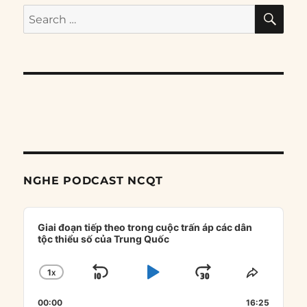
SE
Search
for:
NGHE PODCAST NCQT
Audio
Player
Giai đoạn tiếp theo trong cuộc trấn áp các dân
tộc thiểu số của Trung Quốc
1
X
SKIP
PLAY
JUMP
CHANGE
SHARE
PLAYBACK
THIS
BACKWARD
PAUSE
FORWARD
00:00
RATE
16:25
EPISOD