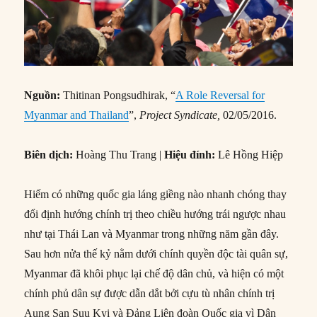
Nguồn:
Thitinan Pongsudhirak, “
A Role Reversal for
Myanmar and Thailand
”,
Project Syndicate,
02/05/2016.
Biên dịch:
Hoàng Thu Trang |
Hiệu đính:
Lê Hồng Hiệp
Hiếm có những quốc gia láng giềng nào nhanh chóng thay
đổi định hướng chính trị theo chiều hướng trái ngược nhau
như tại Thái Lan và Myanmar trong những năm gần đây.
Sau hơn nửa thế kỷ nằm dưới chính quyền độc tài quân sự,
Myanmar đã khôi phục lại chế độ dân chủ, và hiện có một
chính phủ dân sự được dẫn dắt bởi cựu tù nhân chính trị
Aung San Suu Kyi và Đảng Liên đoàn Quốc gia vì Dân