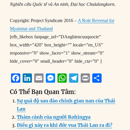
Nghiên cứu Quốc tế và An ninh, Đại học Chulalongkorn.
Copyright: Project Syndicate 2016 –
A Role Reversal for
Myanmar and Thailand
[efb_likebox fanpage_url=”DAnghiencuuquocte”
box_width=”420″ box_height=”” locale=”en_US”
responsive=”0″ show_faces=”1″ show_stream=”0″
hide_cover=”0″ small_header=”0″ hide_cta=”0″ ]
F
Li
E
M
W
T
P
S
a
n
m
e
h
el
ri
h
Có Thể Bạn Quan Tâm:
c
k
ai
ss
at
e
n
a
Sự quá độ sau đảo chính gian nan của Thái
e
e
l
e
s
g
t
re
Lan
b
d
n
A
r
Thảm cảnh của người Rohingya
o
I
g
p
a
Điều gì xảy ra khi đức vua Thái Lan ra đi?