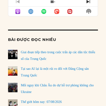
PREVIOUS
SHOW
NEXT
EPISODE
EPISODES
EPISO
Show
LIST
Podcast
Informat
BÀI ĐƯỢC ĐỌC NHIỀU
Giai đoạn tiếp theo trong cuộc trấn áp các dân tộc thiểu
số của Trung Quốc
Tại sao AI lại là một rủi ro đối với Đảng Cộng sản
Trung Quốc
Mối nguy khi Châu Âu do dự hỗ trợ phòng không cho
Ukraine
Thế giới hôm nay: 07/08/2026