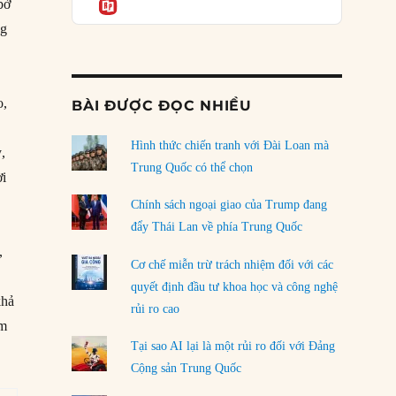
Informatio
bờ
05/08/2026
ng
Mỹ Latinh đang trở thành “phòng thí nghiệm”
của phe cánh hữu mới
04/08/2026
o,
BÀI ĐƯỢC ĐỌC NHIỀU
Tại sao Trung Quốc phủ nhận cuộc gặp với
Ngoại trưởng Nhật Bản?
Hình thức chiến tranh với Đài Loan mà
,
04/08/2026
Trung Quốc có thể chọn
ời
Điểm mù chiến lược của Trump tại Thái Bình
Chính sách ngoại giao của Trump đang
Dương
đẩy Thái Lan về phía Trung Quốc
03/08/2026
,
Cơ chế miễn trừ trách nhiệm đối với các
Đặt cược vào thất bại: Các quỹ đầu tư mạo
quyết định đầu tư khoa học và công nghệ
hiểm quốc gia và khía cạnh chính trị của vốn
khả
rủi ro cao
rủi ro
am
02/08/2026
Tại sao AI lại là một rủi ro đối với Đảng
Làm thế nào để kết thúc Chiến tranh Iran?
Cộng sản Trung Quốc
01/08/2026