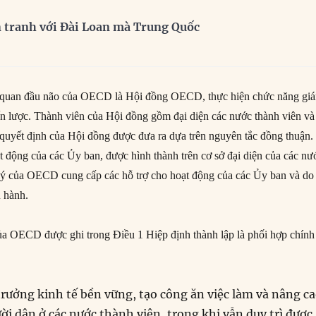
n tranh với Đài Loan mà Trung Quốc
ơ quan đầu não của OECD là Hội đồng OECD, thực hiện chức năng gi
ến lược. Thành viên của Hội đồng gồm đại diện các nước thành viên và
uyết định của Hội đồng được đưa ra dựa trên nguyên tắc đồng thuận.
t động của các Ủy ban, được hình thành trên cơ sở đại diện của các nư
ký của OECD cung cấp các hỗ trợ cho hoạt động của các Ủy ban và do
 hành.
ủa OECD được ghi trong Điều 1 Hiệp định thành lập là phối hợp chính
trưởng kinh tế bền vững, tạo công ăn việc làm và nâng c
i dân ở các nước thành viên, trong khi vẫn duy trì được