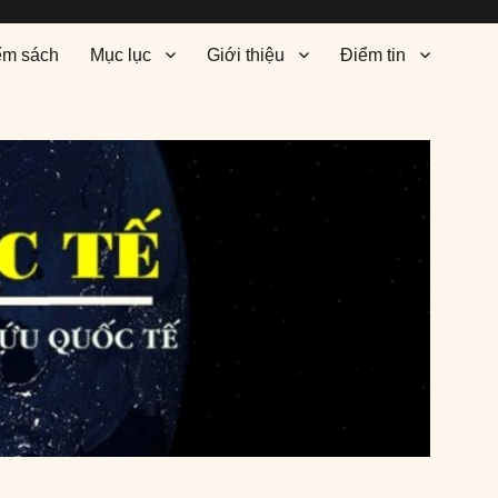
ểm sách
Mục lục
Giới thiệu
Điểm tin