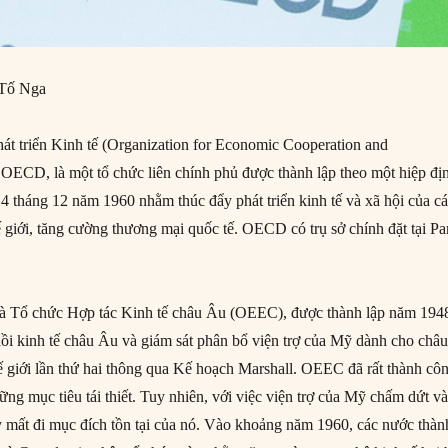
 Tố Nga
át triển Kinh tế (Organization for Economic Cooperation and
t OECD, là một tổ chức liên chính phủ được thành lập theo một hiệp đị
14 tháng 12 năm 1960 nhằm thúc đẩy phát triển kinh tế và xã hội của c
 giới, tăng cường thương mại quốc tế. OECD có trụ sở chính đặt tại Pa
à Tổ chức Hợp tác Kinh tế châu Âu (OEEC), được thành lập năm 194
i kinh tế châu Âu và giám sát phân bổ viện trợ của Mỹ dành cho châ
ế giới lần thứ hai thông qua Kế hoạch Marshall. OEEC đã rất thành cô
ững mục tiêu tái thiết. Tuy nhiên, với việc viện trợ của Mỹ chấm dứt v
 mất đi mục đích tồn tại của nó. Vào khoảng năm 1960, các nước thàn