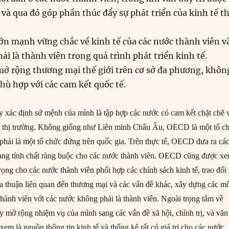
 và qua đó góp phần thúc đẩy sự phát triển của kinh tế t
ớn mạnh vững chắc về kinh tế của các nước thành viên v
ải là thành viên trong quá trình phát triển kinh tế.
mở rộng thương mại thế giới trên cơ sở đa phương, khôn
phù hợp với các cam kết quốc tế.
ày xác định sứ mệnh của mình là tập hợp các nước có cam kết chặt chẽ 
tế thị trường. Không giống như Liên minh Châu Âu, OECD là một tổ c
 phải là một tổ chức đứng trên quốc gia. Trên thực tế, OECD đưa ra cá
ng tính chất ràng buộc cho các nước thành viên. OECD cũng được x
rọng cho các nước thành viên phối hợp các chính sách kinh tế, trao đổi
hỏa thuận liên quan đến thương mại và các vấn đề khác, xây dựng các m
thành viên với các nước không phải là thành viên. Ngoài trọng tâm về
 mở rộng nhiệm vụ của mình sang các vấn đề xã hội, chính trị, và văn
m là nguồn thông tin kinh tế và thống kê rất có giá trị cho các nước