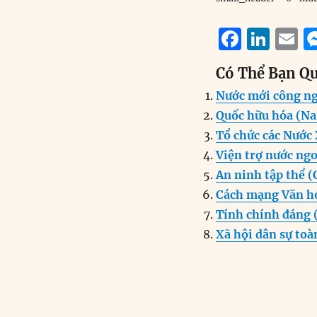
F
Li
E
a
n
Có Thể Bạn Q
c
k
a
Nước mới công ng
e
e
l
Quốc hữu hóa (Na
b
d
Tổ chức các Nước
o
I
Viện trợ nước ngo
o
n
An ninh tập thể (C
k
Cách mạng Văn hó
Tính chính đáng 
Xã hội dân sự toàn