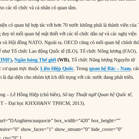
ho các tổ chức và cá nhân có quan tâm.
ện có quan hệ hợp tác với hơn 70 nước không phải là thành viên của
uy trì mối quan hệ mật thiết với các tổ chức dân sự và các nghị viện
u và Hội đồng NATO. Ngoài ra, OECD cũng có mối quan hệ chính th
 tế như Tổ chức Lao động Quốc tế (ILO), Tổ chức Nông lương (FAO),
(IMF)
,
Ngân hàng Thế giới
(WB
)
, Tổ chức Năng lượng Nguyên tử
c cơ quan trực thuộc
Liên Hiệp Quốc
. Trong
quan hệ Bắc – Nam
, cá
 đại diện cho nhóm lợi ích đối trọng với các nước đang phát triển.
g – Lê Hồng Hiệp (chủ biên),
Sổ tay Thuật ngữ Quan hệ Quốc tế
,
T – Đại học KHXH&NV TPHCM, 2013).
e_url=”DAnghiencuuquocte” box_width=”420″ box_height=””
onsive=”0″ show_faces=”1″ show_stream=”0″ hide_cover=”0″
e_cta=”0″ ]