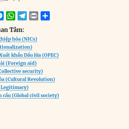
M
W
T
P
S
m
e
h
el
ri
h
uan Tâm:
i
ss
at
e
n
a
hiệp hóa (NICs)
e
s
g
t
re
tionalization)
n
A
r
 Xuất khẩu Dầu lửa (OPEC)
g
p
a
ài (Foreign aid)
er
p
m
ollective security)
a (Cultural Revolution)
(Legitimacy)
 cầu (Global civil society)