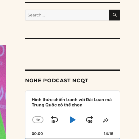
SEARCH
Search
for:
NGHE PODCAST NCQT
Audio
Player
Hình thức chiến tranh với Đài Loan mà
Trung Quốc có thể chọn
1
X
SKIP
PLAY
JUMP
CHANGE
SHARE
PLAYBACK
THIS
BACKWARD
PAUSE
FORWARD
00:00
RATE
14:15
EPISODE