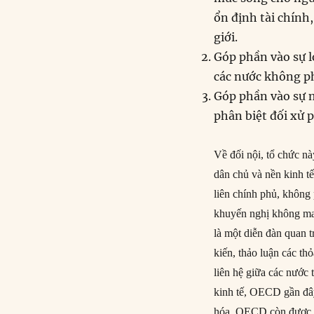
ổn định tài chính,
giới.
Góp phần vào sự l
các nước không ph
Góp phần vào sự 
phân biệt đối xử 
Về đối nội, tổ chức n
dân chủ và nền kinh 
liên chính phủ, không
khuyến nghị không ma
là một diễn đàn quan t
kiến, thảo luận các t
liên hệ giữa các nước 
kinh tế, OECD gần đây
hóa. OECD còn được xe