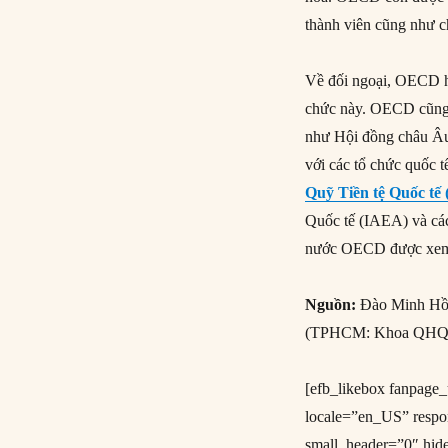
thành viên cũng như c
Về đối ngoại, OECD hi
chức này. OECD cũng d
như Hội đồng châu Â
với các tổ chức quốc
Quỹ Tiền tệ Quốc tế
Quốc tế (IAEA) và cá
nước OECD được xem là
Nguồn:
Đào Minh Hồn
(TPHCM: Khoa QHQ
[efb_likebox fanpag
locale=”en_US” resp
small_header=”0″ hid