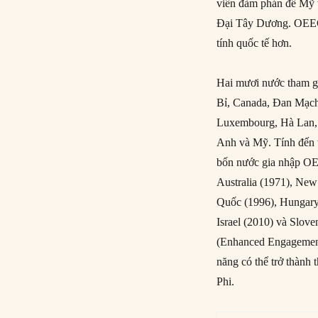
viên đàm phán để Mỹ v
Đại Tây Dương. OEEC
tính quốc tế hơn.
Hai mươi nước tham g
Bỉ, Canada, Đan Mạch,
Luxembourg, Hà Lan,
Anh và Mỹ. Tính đến 
bốn nước gia nhập OE
Australia (1971), Ne
Quốc (1996), Hungary 
Israel (2010) và Slo
(Enhanced Engagement)
năng có thể trở thành
Phi.