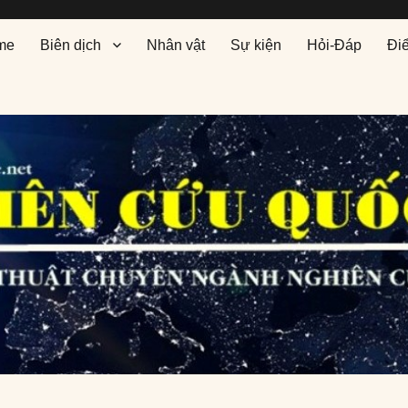
me
Biên dịch
Nhân vật
Sự kiện
Hỏi-Đáp
Đi