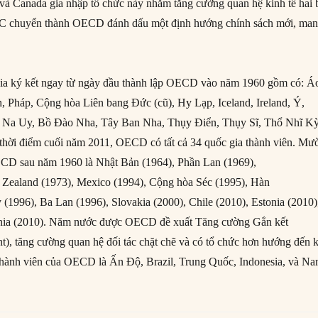
à Canada gia nhập tổ chức này nhằm tăng cường quan hệ kinh tế hai 
 chuyển thành OECD đánh dấu một định hướng chính sách mới, ma
ia ký kết ngay từ ngày đầu thành lập OECD vào năm 1960 gồm có: Á
 Pháp, Cộng hòa Liên bang Đức (cũ), Hy Lạp, Iceland, Ireland, Ý,
 Na Uy, Bồ Đào Nha, Tây Ban Nha, Thụy Điển, Thụy Sĩ, Thổ Nhĩ Kỳ
thời điểm cuối năm 2011, OECD có tất cả 34 quốc gia thành viên. Mư
CD sau năm 1960 là Nhật Bản (1964), Phần Lan (1969),
w Zealand (1973), Mexico (1994), Cộng hòa Séc (1995), Hàn
(1996), Ba Lan (1996), Slovakia (2000), Chile (2010), Estonia (2010)
venia (2010). Năm nước được OECD đề xuất Tăng cường Gắn kết
, tăng cường quan hệ đối tác chặt chẽ và có tổ chức hơn hướng đến 
 thành viên của OECD là Ấn Độ, Brazil, Trung Quốc, Indonesia, và N