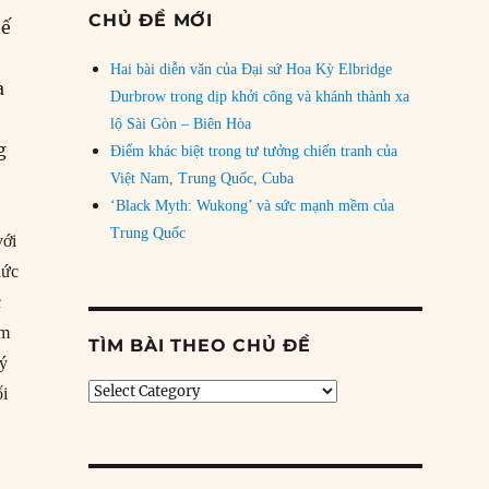
CHỦ ĐỀ MỚI
hế
Hai bài diễn văn của Đại sứ Hoa Kỳ Elbridge
à
Durbrow trong dịp khởi công và khánh thành xa
lộ Sài Gòn – Biên Hòa
g
Điểm khác biệt trong tư tưởng chiến tranh của
Việt Nam, Trung Quốc, Cuba
‘Black Myth: Wukong’ và sức mạnh mềm của
Trung Quốc
với
hức
c
em
TÌM BÀI THEO CHỦ ĐỀ
 ý
Tìm
ối
bài
theo
chủ
đề