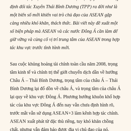
định đối tác Xuyên Thái Bình Dương (TPP) ra đời như là
một biến số mới khiến vai trò chủ đạo của ASEAN gặp
càng nhiều khó khăn, thách thức. Bài viết này đề xuất một
số biện pháp mà ASEAN và các nước Đông Á cần làm để
giữ vững và củng cố vị trí trung tâm của ASEAN trong hợp
tác khu vực trước tình hình mới.
Sau cuộc khủng hoảng tài chính toàn cầu năm 2008, trọng
tâm kinh tế và chính trị thế giới chuyển dịch dần về hướng
Châu Á – Thái Bình Dương, trọng tâm của châu Á – Thái
Bình Dương lại đổ dồn về châu Á, và trọng tâm của châu Á
lại quy về khu vực Đông Á. Phương hướng khuôn khổ hợp
tác của khu vực Đông Á đến nay vẫn chưa định hình rõ,
trước mắt vẫn sử dụng ASEAN+3 làm kênh hợp tác chính.
ASEAN xuất phát từ đặc thù riêng, tuy khó khăn chồng
chất, nhưng vẫn đảm bảo được địa vị chủ đạo của nó.