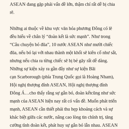
ASEAN đang gặp phải vấn đề lớn, thậm chí rất dễ bị chia
rẽ.
Những ai thuộc về khu vực văn hóa phương Đông có lẽ
đều hiểu về chân lý “đoàn kết là sức mạnh”. Như trong
“Câu chuyện bó đũa”, 10 nước ASEAN như mười chiếc
đũa, nếu bó lại với nhau thành một khối sẽ kiên cố như sắt,
nhưng nếu chia ra từng chiếc sẽ bị bẻ gãy rất dễ dàng.
Những sự kiện xảy ra gần đây như sự kiện Bãi
cạn Scarborough (phía Trung Quốc gọi là Hoàng Nham),
Hội nghị thượng đỉnh ASEAN, Hội nghị thượng đỉnh
Đông Á…cho thấy rằng sự gắn bó, đoàn kếtcũng như sức
mạnh của ASEAN hiện nay rất có vấn đề. Muốn phát triển
mạnh, ASEAN cần thiết phải thu hẹp khoảng cách và sự
khác biệt giữa các nước, nâng cao lòng tin chính trị, tăng
cường tình đoàn kết, phát huy sự gắn bó lẫn nhau. ASEAN