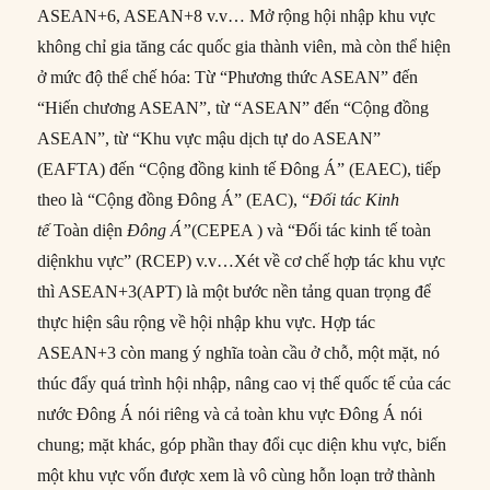
ASEAN+6, ASEAN+8 v.v… Mở rộng hội nhập khu vực
không chỉ gia tăng các quốc gia thành viên, mà còn thể hiện
ở mức độ thể chế hóa: Từ “Phương thức ASEAN” đến
“Hiến chương ASEAN”, từ “ASEAN” đến “Cộng đồng
ASEAN”, từ “Khu vực mậu dịch tự do ASEAN”
(EAFTA) đến “Cộng đồng kinh tế Đông Á” (EAEC), tiếp
theo là “Cộng đồng Đông Á” (EAC), “
Đối tác Kinh
tế
Toàn diện
Đông Á
”
(CEPEA ) và “Đối tác kinh tế toàn
diệnkhu vực” (RCEP) v.v…Xét về cơ chế hợp tác khu vực
thì ASEAN+3(APT) là một bước nền tảng quan trọng để
thực hiện sâu rộng về hội nhập khu vực. Hợp tác
ASEAN+3 còn mang ý nghĩa toàn cầu ở chỗ, một mặt, nó
thúc đẩy quá trình hội nhập, nâng cao vị thế quốc tế của các
nước Đông Á nói riêng và cả toàn khu vực Đông Á nói
chung; mặt khác, góp phần thay đổi cục diện khu vực, biến
một khu vực vốn được xem là vô cùng hỗn loạn trở thành