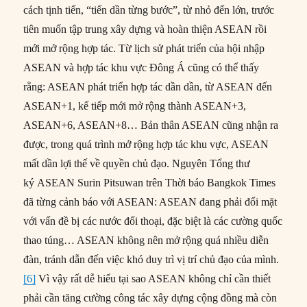
cách tịnh tiến, “tiến dần từng bước”, từ nhỏ đến lớn, trước
tiên muốn tập trung xây dựng và hoàn thiện ASEAN rồi
mới mở rộng hợp tác. Từ lịch sử phát triển của hội nhập
ASEAN và hợp tác khu vực Đông Á cũng có thể thấy
rằng: ASEAN phát triển hợp tác dần dần, từ ASEAN đến
ASEAN+1, kế tiếp mới mở rộng thành ASEAN+3,
ASEAN+6, ASEAN+8… Bản thân ASEAN cũng nhận ra
được, trong quá trình mở rộng hợp tác khu vực, ASEAN
mất dần lợi thế về quyền chủ đạo. Nguyên Tổng thư
ký ASEAN Surin Pitsuwan trên Thời báo Bangkok Times
đã từng cảnh báo với ASEAN: ASEAN đang phải đối mặt
với vấn đề bị các nước đối thoại, đặc biệt là các cường quốc
thao túng… ASEAN không nên mở rộng quá nhiều diễn
đàn, tránh dẫn đến việc khó duy trì vị trí chủ đạo của mình.
[6]
Vì vậy rất dễ hiểu tại sao ASEAN không chỉ cần thiết
phải cần tăng cường công tác xây dựng cộng đồng mà còn