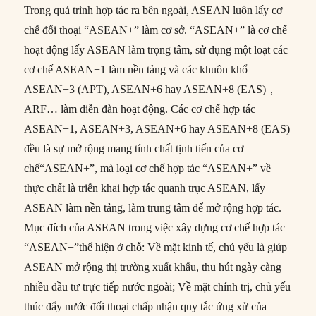
Trong quá trình hợp tác ra bên ngoài, ASEAN luôn lấy cơ
chế đối thoại “ASEAN+” làm cơ sở. “ASEAN+” là cơ chế
hoạt động lấy ASEAN làm trọng tâm, sử dụng một loạt các
cơ chế ASEAN+1 làm nền tảng và các khuôn khổ
ASEAN+3 (APT), ASEAN+6 hay ASEAN+8 (EAS)，
ARF… làm diễn đàn hoạt động. Các cơ chế hợp tác
ASEAN+1, ASEAN+3, ASEAN+6 hay ASEAN+8 (EAS)
đều là sự mở rộng mang tính chất tịnh tiến của cơ
chế“ASEAN+”, mà loại cơ chế hợp tác “ASEAN+” về
thực chất là triển khai hợp tác quanh trục ASEAN, lấy
ASEAN làm nền tảng, làm trung tâm để mở rộng hợp tác.
Mục đích của ASEAN trong việc xây dựng cơ chế hợp tác
“ASEAN+”thể hiện ở chỗ: Về mặt kinh tế, chủ yếu là giúp
ASEAN mở rộng thị trường xuất khẩu, thu hút ngày càng
nhiều đầu tư trực tiếp nước ngoài; Về mặt chính trị, chủ yếu
thúc đẩy nước đối thoại chấp nhận quy tắc ứng xử của