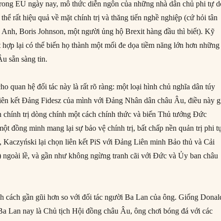
rong EU ngày nay, mô thức diễn ngôn của những nhà dân chủ phi tự d
 thể rất hiệu quả về mặt chính trị và thăng tiến nghề nghiệp (cứ hỏi tân
 Anh, Boris Johnson, một người ủng hộ Brexit hàng đầu thì biết). Kỹ
t hợp lại có thể biến họ thành một mối đe dọa tiềm năng lớn hơn những
u sẵn sàng tin.
o quan hệ đối tác này là rất rõ ràng: một loại hình chủ nghĩa dân túy
iên kết Đảng Fidesz của mình với Đảng Nhân dân châu Âu, điều này g
 chính trị dòng chính một cách chính thức và biến Thủ tướng Đức
t đồng minh mang lại sự bảo vệ chính trị, bất chấp nền quản trị phi t
, Kaczyński lại chọn liên kết PiS với Đảng Liên minh Bảo thủ và Cải
ngoài lề, và gần như không ngừng tranh cãi với Đức và Ủy ban châu
h cách gần gũi hơn so với đối tác người Ba Lan của ông. Giống Donal
a Lan nay là Chủ tịch Hội đồng châu Âu, ông chơi bóng đá với các