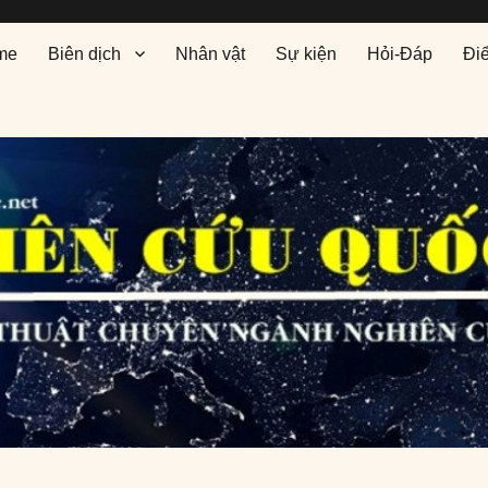
me
Biên dịch
Nhân vật
Sự kiện
Hỏi-Đáp
Đi