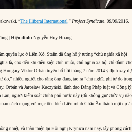
rakowski, “
The Illiberal International
,”
Project Syndicate
, 09/09/2016.
Tùng |
Hiệu đính:
Nguyễn Huy Hoàng
ắm quyền lực ở Liên Xô, Stalin đã ủng hộ ý tưởng “chủ nghĩa xã hội
ghĩa là, cho đến khi điều kiện chín muồi, chủ nghĩa xã hội chỉ dành ch
ng Hungary Viktor Orbán tuyên bố hồi tháng 7 năm 2014 ý định xây d
ự do,” nhiều người cho rằng ông đang tạo ra “chủ nghĩa phi tự do tron
ay, Orbán và Jarosław Kaczyński, lãnh đạo Đảng Pháp luật và Công lý
a Lan, người kiểm soát chính phủ nước này (dù không giữ chức vụ nào
 phản cách mạng với mục tiêu biến Liên minh Châu Âu thành một dự á
ồng nhiệt, và thân thiện tại Hội nghị Krynica năm nay, lấy phong cách