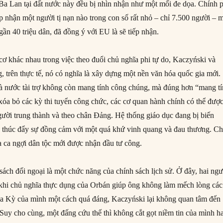
 Ba Lan tại đất nước này đều bị nhìn nhận như một mối đe dọa. Chính 
p nhận một người tị nạn nào trong con số rất nhỏ – chỉ 7.500 người – 
ần 40 triệu dân, đã đồng ý với EU là sẽ tiếp nhận.
ơ khác nhau trong việc theo đuổi chủ nghĩa phi tự do, Kaczyński và
, trên thực tế, nó có nghĩa là xây dựng một nền văn hóa quốc gia mới.
à nước tài trợ không còn mang tính công chúng, mà đúng hơn “mang t
xóa bỏ các kỳ thi tuyển công chức, các cơ quan hành chính có thể đượ
ười trung thành và theo chân Đảng. Hệ thống giáo dục đang bị biến
 thúc đẩy sự đồng cảm với một quá khứ vinh quang và đau thương. Ch
 ca ngợi dân tộc mới được nhận đầu tư công.
sách đối ngoại là một chức năng của chính sách lịch sử. Ở đây, hai ngư
g khi chủ nghĩa thực dụng của Orbán giúp ông không làm mếch lòng các
oa Kỳ của mình một cách quá đáng, Kaczyński lại không quan tâm đến
ị. Suy cho cùng, một đấng cứu thế thì không cắt gọt niềm tin của mình h