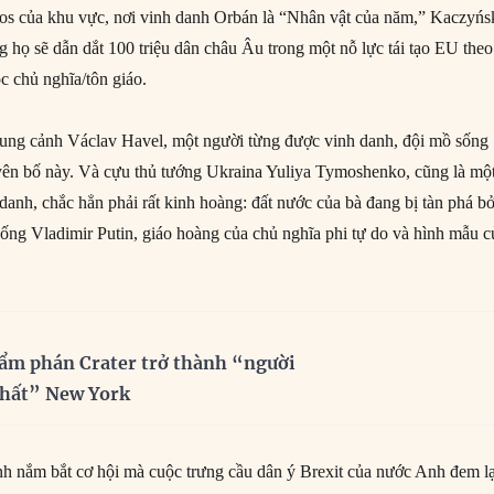
os của khu vực, nơi vinh danh Orbán là “Nhân vật của năm,” Kaczyńs
g họ sẽ dẫn dắt 100 triệu dân châu Âu trong một nỗ lực tái tạo EU theo
c chủ nghĩa/tôn giáo.
dung cảnh Václav Havel, một người từng được vinh danh, đội mồ sống
yên bố này. Và cựu thủ tướng Ukraina Yuliya Tymoshenko, cũng là mộ
anh, chắc hẳn phải rất kinh hoàng: đất nước của bà đang bị tàn phá bở
ng Vladimir Putin, giáo hoàng của chủ nghĩa phi tự do và hình mẫu c
ẩm phán Crater trở thành “người
nhất” New York
nh nắm bắt cơ hội mà cuộc trưng cầu dân ý Brexit của nước Anh đem lạ