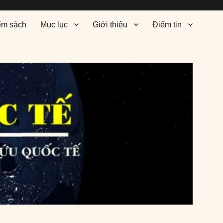
ểm sách
Mục lục
Giới thiệu
Điểm tin