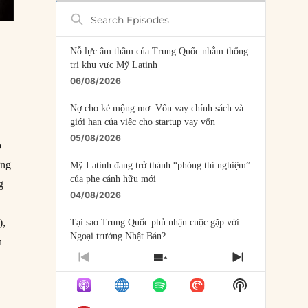
Search
Episodes
Nỗ lực âm thầm của Trung Quốc nhằm thống
trị khu vực Mỹ Latinh
06/08/2026
Nợ cho kẻ mộng mơ: Vốn vay chính sách và
giới hạn của việc cho startup vay vốn
05/08/2026
o
ựng
Mỹ Latinh đang trở thành “phòng thí nghiệm”
của phe cánh hữu mới
g
04/08/2026
),
Tại sao Trung Quốc phủ nhận cuộc gặp với
Ngoại trưởng Nhật Bản?
n
04/08/2026
PREVIOUS
SHOW
NEXT
EPISODE
EPISODES
EPISODE
Điểm mù chiến lược của Trump tại Thái Bình
Show
LIST
Dương
Podcast