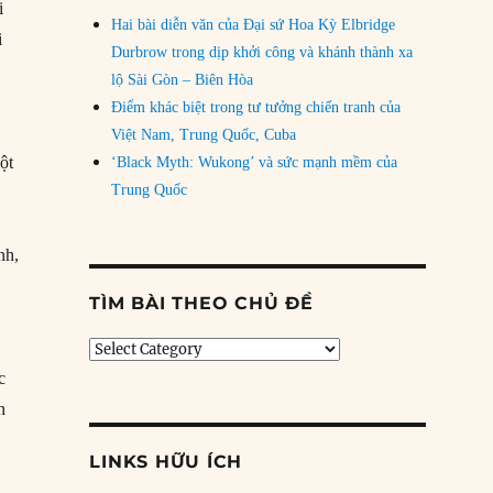
i
Hai bài diễn văn của Đại sứ Hoa Kỳ Elbridge
i
Durbrow trong dịp khởi công và khánh thành xa
lộ Sài Gòn – Biên Hòa
Điểm khác biệt trong tư tưởng chiến tranh của
Việt Nam, Trung Quốc, Cuba
ột
‘Black Myth: Wukong’ và sức mạnh mềm của
Trung Quốc
nh,
TÌM BÀI THEO CHỦ ĐỀ
g
Tìm
bài
c
theo
n
chủ
đề
LINKS HỮU ÍCH