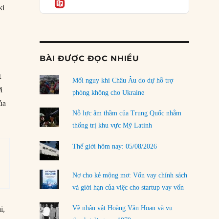
Informatio
03/08/2026
ki
Đặt cược vào thất bại: Các quỹ đầu tư mạo
hiểm quốc gia và khía cạnh chính trị của vốn
rủi ro
02/08/2026
BÀI ĐƯỢC ĐỌC NHIỀU
Làm thế nào để kết thúc Chiến tranh Iran?
t
Mối nguy khi Châu Âu do dự hỗ trợ
01/08/2026
i
phòng không cho Ukraine
Chiến lược kế tiếp của Bắc Kinh ở Biển Đông
ủa
31/07/2026
Nỗ lực âm thầm của Trung Quốc nhằm
thống trị khu vực Mỹ Latinh
Trật tự thế giới mới: Các nước nhỏ sẽ luôn
phải chịu đựng?
Thế giới hôm nay: 05/08/2026
30/07/2026
Tập tìm cách chôn vùi bê bối chấn động vòng
Nợ cho kẻ mộng mơ: Vốn vay chính sách
tròn thân cận của mình
và giới hạn của việc cho startup vay vốn
29/07/2026
Về nhân vật Hoàng Văn Hoan và vụ
i,
LOAD MORE