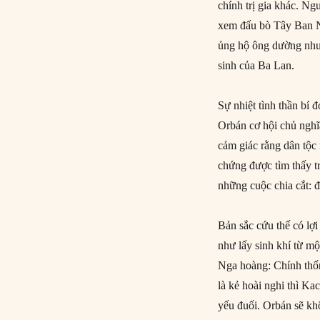
chính trị gia khác. Ng
xem đấu bò Tây Ban N
ủng hộ ông dường như 
sinh của Ba Lan.
Sự nhiệt tình thần bí
Orbán cơ hội chủ nghĩa
cảm giác rằng dân tộc
chứng được tìm thấy tr
những cuộc chia cắt: 
Bản sắc cứu thế có lợ
như lấy sinh khí từ mộ
Nga hoàng: Chính thốn
là kẻ hoài nghi thì Ka
yếu đuối. Orbán sẽ kh