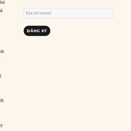
phủ
mà
Địa
chỉ
email
ĐĂNG KÝ
ính
c
ỉ
ời
ay