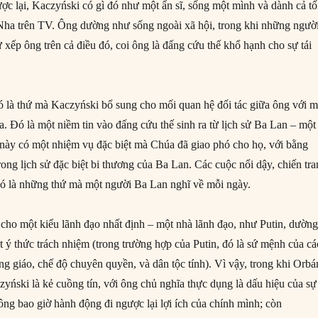
ược lại, Kaczyński có gì đó như một ẩn sĩ, sống một mình và dành cả tố
ha trên TV. Ông dường như sống ngoài xã hội, trong khi những ngườ
xếp ông trên cả điều đó, coi ông là đấng cứu thế khổ hạnh cho sự tái
 đó là thứ mà Kaczyński bổ sung cho mối quan hệ đối tác giữa ông với m
. Đó là một niềm tin vào đấng cứu thế sinh ra từ lịch sử Ba Lan – một
 này có một nhiệm vụ đặc biệt mà Chúa đã giao phó cho họ, với bằng
ong lịch sử đặc biệt bi thương của Ba Lan. Các cuộc nổi dậy, chiến tra
đó là những thứ mà một người Ba Lan nghĩ về mỗi ngày.
i cho một kiểu lãnh đạo nhất định – một nhà lãnh đạo, như Putin, dườn
t ý thức trách nhiệm (trong trường hợp của Putin, đó là sứ mệnh của cá
g giáo, chế độ chuyên quyền, và dân tộc tính). Vì vậy, trong khi Orbá
czyński là kẻ cuồng tín, với ông chủ nghĩa thực dụng là dấu hiệu của sự
ông bao giờ hành động đi ngược lại lợi ích của chính mình; còn