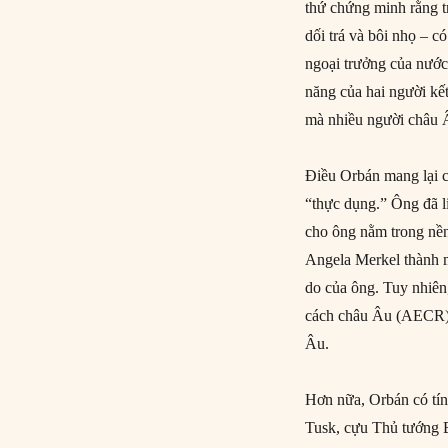
thứ chứng minh rằng t
dối trá và bôi nhọ – có
ngoại trưởng của nước
năng của hai người kế
mà nhiều người châu Â
Điều Orbán mang lại ch
“thực dụng.” Ông đã l
cho ông nằm trong nền
Angela Merkel thành mộ
do của ông. Tuy nhiên
cách châu Âu (AECR) 
Âu.
Hơn nữa, Orbán có tín
Tusk, cựu Thủ tướng B