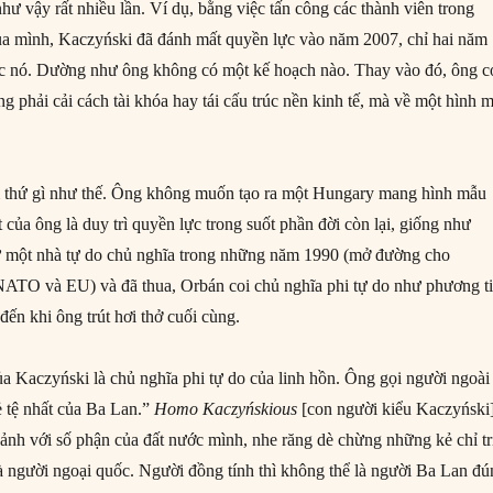
hư vậy rất nhiều lần. Ví dụ, bằng việc tấn công các thành viên trong
ủa mình, Kaczyński đã đánh mất quyền lực vào năm 2007, chỉ hai năm
ợc nó. Dường như ông không có một kế hoạch nào. Thay vào đó, ông c
 phải cải cách tài khóa hay tái cấu trúc nền kinh tế, mà về một hình 
 thứ gì như thế. Ông không muốn tạo ra một Hungary mang hình mẫu
 của ông là duy trì quyền lực trong suốt phần đời còn lại, giống như
hư một nhà tự do chủ nghĩa trong những năm 1990 (mở đường cho
NATO và EU) và đã thua, Orbán coi chủ nghĩa phi tự do như phương t
đến khi ông trút hơi thở cuối cùng.
ủa Kaczyński là chủ nghĩa phi tự do của linh hồn. Ông gọi người ngoài
 tệ nhất của Ba Lan.”
Homo Kaczyńskious
[con người kiểu Kaczyński]
nh với số phận của đất nước mình, nhe răng dè chừng những kẻ chỉ tr
 là người ngoại quốc. Người đồng tính thì không thể là người Ba Lan đ