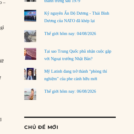
thanh trừng sau 1979
o –
Kỷ nguyên Ấn Độ Dương - Thái Bình
Dương của NATO đã khép lại
 gì
Thế giới hôm nay: 04/08/2026
Tại sao Trung Quốc phủ nhận cuộc gặp
với Ngoại trưởng Nhật Bản?
iữ
Mỹ Latinh đang trở thành “phòng thí
ự
nghiệm” của phe cánh hữu mới
Thế giới hôm nay: 06/08/2026
d
CHỦ ĐỀ MỚI