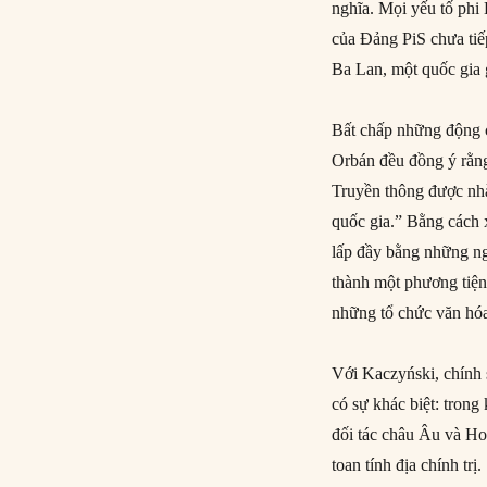
nghĩa. Mọi yếu tố phi
của Đảng PiS chưa tiế
Ba Lan, một quốc gia g
Bất chấp những động c
Orbán đều đồng ý rằng
Truyền thông được nh
quốc gia.” Bằng cách 
lấp đầy bằng những ng
thành một phương tiện
những tổ chức văn hóa
Với Kaczyński, chính 
có sự khác biệt: tron
đối tác châu Âu và H
toan tính địa chính tr