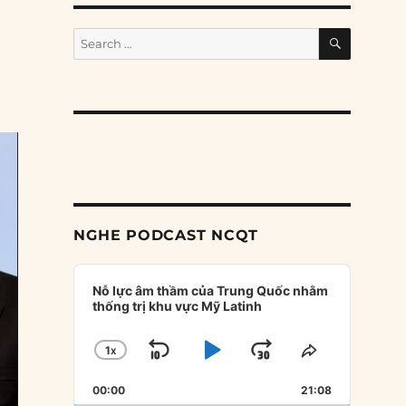
SEARCH
Search
for:
NGHE PODCAST NCQT
Audio
Player
Nỗ lực âm thầm của Trung Quốc nhằm
thống trị khu vực Mỹ Latinh
1
X
SKIP
PLAY
JUMP
CHANGE
SHARE
PLAYBACK
THIS
BACKWARD
PAUSE
FORWARD
00:00
RATE
21:08
EPISODE