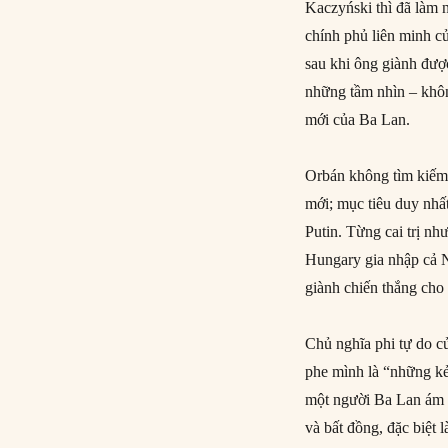
Kaczyński thì đã làm n
chính phủ liên minh c
sau khi ông giành đư
những tầm nhìn – không
mới của Ba Lan.
Orbán không tìm kiếm
mới; mục tiêu duy nhất
Putin. Từng cai trị n
Hungary gia nhập cả 
giành chiến thắng cho 
Chủ nghĩa phi tự do c
phe mình là “những kẻ
một người Ba Lan ám ả
và bất đồng, đặc biệt