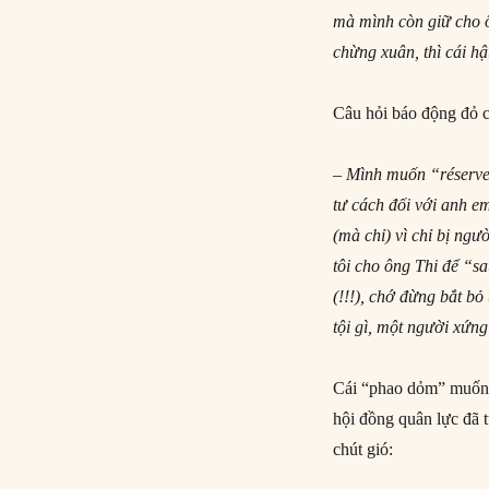
mà mình còn giữ cho ô
chừng xuân, thì cái h
Câu hỏi báo động đỏ 
– Mình muốn “réserve
tư cách đối với anh e
(mà chỉ) vì chỉ bị ngườ
tôi cho ông Thi để “s
(!!!), chớ đừng bắt bỏ
tội gì, một người xứng
Cái “phao dỏm” muốn 
hội đồng quân lực đã t
chút gió: