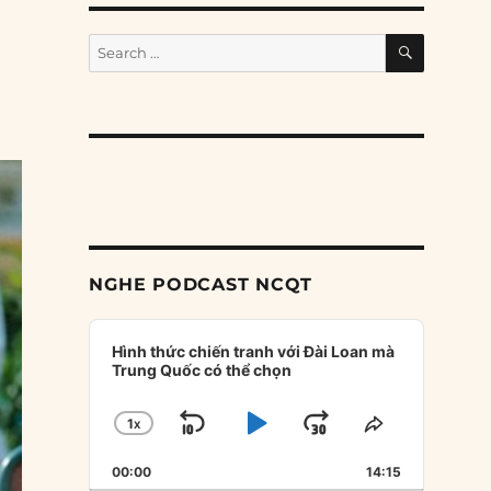
SEARCH
Search
for:
NGHE PODCAST NCQT
Audio
Player
Hình thức chiến tranh với Đài Loan mà
Trung Quốc có thể chọn
1
X
SKIP
PLAY
JUMP
CHANGE
SHARE
PLAYBACK
THIS
BACKWARD
PAUSE
FORWARD
00:00
RATE
14:15
EPISODE