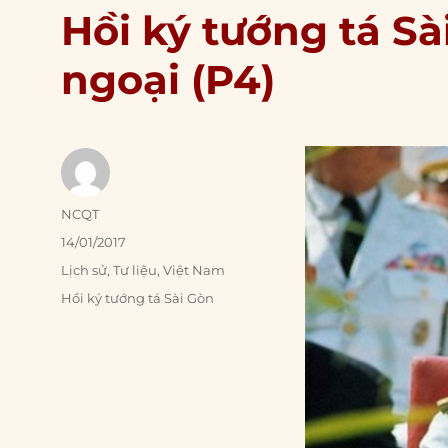
Hồi ký tướng tá Sà
ngoại (P4)
Author
NCQT
Posted
14/01/2017
on
Categories
Lịch sử
,
Tư liệu
,
Việt Nam
Tags
Hồi ký tướng tá Sài Gòn