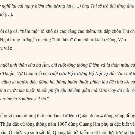
nghĩ lại cái nguy hiểm cho tương lai (….) ông Thi sẽ trả thù từng đứa
đó (…).
bồi đắp cái “nấm mộ” tố khổ đã cao càng cao thêm, trù dập chôn Thi ch
“Ngài trung tướng” có công “bồi thêm” đòn chí tử kia là Đặng Văn
 viết:
nuôi tinh thần của bà Ấm, chị ruột tổng thống Diệm và là thân mẫu c
 Thuận. Vợ Quang là em ruột cựu Bộ trưởng Bộ Nội vụ Bùi Văn Lươ
cũng là người điều động hệ thống buôn thuốc phiện lậu để chia lời vớ
hu trước kia buôn thuốc phiện lậu để làm giàu mà Mac Coy đã nói rõ
Heroine in Southeast Asia”
.
iếng vì tham nhũng thời còn làm Tư lệnh Quân đoàn 4 đóng vùng đồn
Thiệu đắc cử tổng thống năm 1967 dùng Quang làm phụ tá đặc biệt về
 báo. Ở chức vụ sinh sát đó, Quang lấn tới kiểm soát luôn lực lượng đặ