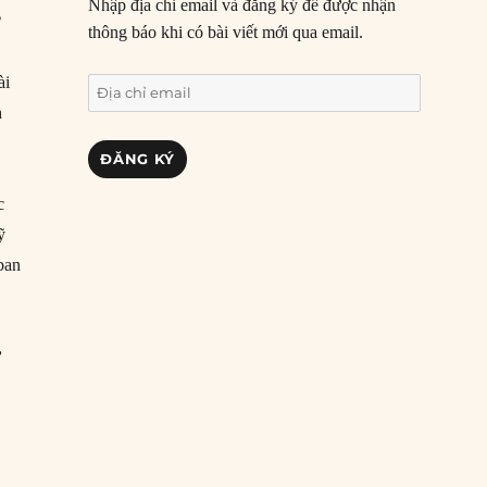
Nhập địa chỉ email và đăng ký để được nhận
ơ
thông báo khi có bài viết mới qua email.
ài
Địa
h
chỉ
email
ĐĂNG KÝ
c
ỹ
ban
ư