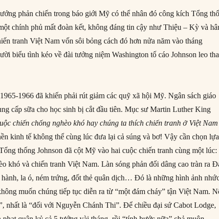
hướng phản chiến trong báo giới Mỹ có thể nhân đó công kích Tổng th
một chính phủ mất đoàn kết, không đáng tin cậy như Thiệu – Kỳ và h
hiến tranh Việt Nam vốn sôi bỏng cách đó hơn nửa năm vào tháng
ười biểu tình kéo về đài tưởng niệm Washington tố cáo Johnson leo th
1965-1966 đã khiến phải rút giảm các quỹ xã hội Mỹ. Ngân sách giáo
ung cấp sữa cho học sinh bị cắt đầu tiên. Mục sư Martin Luther King
uộc chiến chống nghèo khó hay chúng ta thích chiến tranh ở Việt Na
nền kinh tế không thể cùng lúc đưa lại cả súng và bơ! Vậy cần chọn lự
Tổng thống Johnson đã cột Mỹ vào hai cuộc chiến tranh cùng một lúc:
èo khó và chiến tranh Việt Nam. Làn sóng phản đối dâng cao tràn ra Đ
 hành, la ó, ném trứng, đốt thẻ quân dịch… Đó là những hình ảnh nhứ
hông muốn chúng tiếp tục diễn ra từ “một đám cháy” tận Việt Nam. N
, nhất là “đối với Nguyễn Chánh Thi”. Để chiều đại sứ Cabot Lodge,
hạt quân kỷ cả 5 tướng vài tháng, rồi “tính bước nữa” chả muộn.