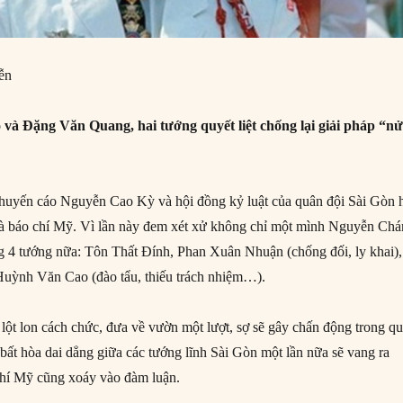
ễn
và Đặng Văn Quang, hai tướng quyết liệt chống lại giải pháp “n
huyến cáo Nguyễn Cao Kỳ và hội đồng kỷ luật của quân đội Sài Gòn 
à báo chí Mỹ. Vì lần này đem xét xử không chỉ một mình Nguyễn Ch
 4 tướng nữa: Tôn Thất Đính, Phan Xuân Nhuận (chống đối, ly khai),
ỳnh Văn Cao (đào tẩu, thiếu trách nhiệm…).
 lột lon cách chức, đưa về vườn một lượt, sợ sẽ gây chấn động trong q
bất hòa dai dẳng giữa các tướng lĩnh Sài Gòn một lần nữa sẽ vang ra
chí Mỹ cũng xoáy vào đàm luận.