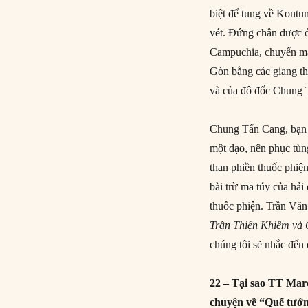
biệt để tung về Kontu
vét. Đứng chân được 
Campuchia, chuyển ma
Gòn bằng các giang t
và của đô đốc Chung 
Chung Tấn Cang, bạn 
một dạo, nên phục tùn
than phiền thuốc phiệ
bài trừ ma túy của hả
thuốc phiện. Trần Văn
Trần Thiện Khiêm và 
chúng tôi sẽ nhắc đến
22 – Tại sao TT Mar
chuyện về “Quế tướ