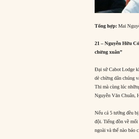
T
ổ
ng h
ợ
p:
Mai Nguy
21 – Nguyễn Hữu Có 
chừng xuân”
Đại sứ Cabot Lodge k
dè chừng dân chúng v
Thi mà cùng lúc những
Nguyễn Văn Chuân, Hu
Nếu cả 5 tướng đều bị
đội. Tiếng đồn về mối 
ngoài và thế nào báo 