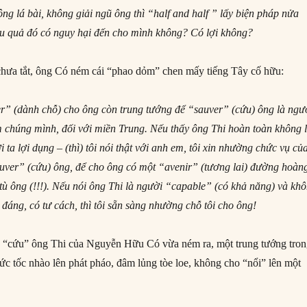
ng lá bài, không giải ngũ ông thì “half and half ” lấy biện pháp nửa
ậu quả đó có nguy hại đến cho mình không? Có lợi không?
chưa tắt, ông Có ném cái “phao dỏm” chen mấy tiếng Tây cố hữu:
r” (dành chỗ) cho ông còn trung tướng để “sauver” (cứu) ông là ngư
m chúng mình, đối với miền Trung. Nếu thấy ông Thi hoàn toàn không l
i ta lợi dụng – (thì) tôi nói thật với anh em, tôi xin nhường chức vụ củ
auver” (cứu) ông, để cho ông có một “avenir” (tương lai) đường hoàn
 tù ông (!!!). Nếu nói ông Thi là người “capable” (có khả năng) và kh
 đáng, có tư cách, thì tôi sẵn sàng nhường chỗ tôi cho ông!
“cứu” ông Thi của Nguyễn Hữu Có vừa ném ra, một trung tướng tro
ức tốc nhào lên phát pháo, đâm lủng tòe loe, không cho “nổi” lên một