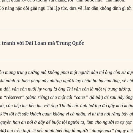
ằng nặc đòi giải ngũ Thi lập tức, đưa về làm dân không dính gì tới
n tranh với Đài Loan mà Trung Quốc
còn mang trung tướng mà không phải một người dân thì ông còn sử dụ
khi mình ra biện pháp này những người tay chân bộ hạ của ông, về ch
n đội, vẫn còn nuôi hy vọng là ông Thi vẫn còn là một vị trung tướng.
n “réserver” (dành riêng) cho một cái “carte” (lá bài) để sau này ông
ộ, còn tiếp tục liên lạc với ông Thi thì các ảnh hưởng đó gây khó khă
iến tôi hết sức khách quan không vì cá nhân, vì tư thù nói rằng bây g
 quyền hạn ăn nói ở đây để buộc tội người ta, làm cho người ta sợ (sợ
đủ) mà trên thực tế nếu mình biết ông là người “dangereux” (nguy hi