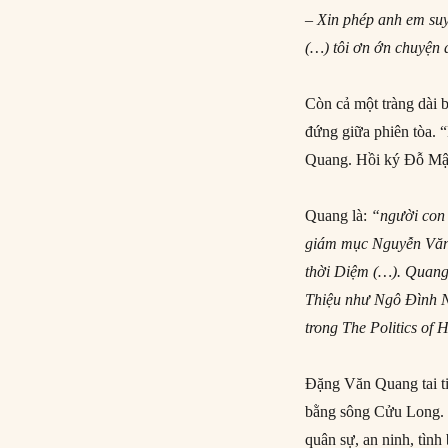
– Xin phép anh em suy 
(…) tôi ơn ớn chuyện 
Còn cả một tràng dài 
đứng giữa phiên tòa. 
Quang. Hồi ký Đỗ Mậu
Quang là:
“người con 
giám mục Nguyễn Văn
thời Diệm (…). Quang 
Thiệu như Ngô Đình N
trong The Politics of 
Đặng Văn Quang tai t
bằng sông Cửu Long. 
quân sự, an ninh, tình