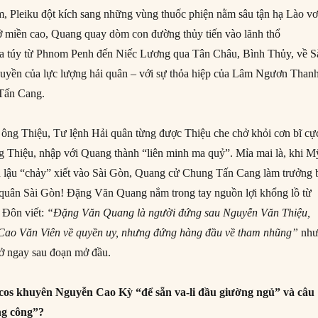
m, Pleiku đột kích sang những vùng thuốc phiện nằm sâu tận hạ Lào v
ở miền cao, Quang quay dòm con đường thủy tiến vào lãnh thổ
 túy từ Phnom Penh đến Niếc Lương qua Tân Châu, Bình Thủy, về S
huyền của lực lượng hải quân – với sự thỏa hiệp của Lâm Ngươn Than
Tấn Cang.
ông Thiệu, Tư lệnh Hải quân từng được Thiệu che chở khỏi cơn bĩ cự
g Thiệu, nhập với Quang thành “liên minh ma quỷ”. Mỉa mai là, khi M
n lậu “chảy” xiết vào Sài Gòn, Quang cử Chung Tấn Cang làm trưởng 
i quân Sài Gòn! Đặng Văn Quang nắm trong tay nguồn lợi khổng lồ từ
 Đôn viết:
“Đặng Văn Quang là người đứng sau Nguyễn Văn Thiệu,
Cao Văn Viên về quyền uy, nhưng đứng hàng đầu về tham nhũng”
nh
 ở ngay sau đoạn mở đầu.
cos khuyên Nguyễn Cao Kỳ “để sẵn va-li đầu giường ngủ” và câu
ng công”?