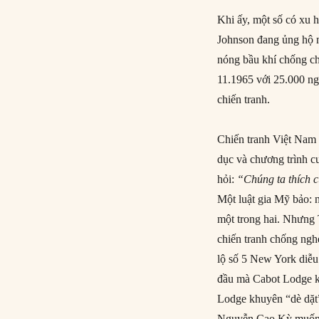
Khi ấy, một số có xu 
Johnson đang ủng hộ 
nóng bầu khí chống c
11.1965 với 25.000 ng
chiến tranh.
Chiến tranh Việt Nam 
dục và chương trình c
hỏi:
“Chúng ta thích c
Một luật gia Mỹ bảo: 
một trong hai. Nhưng 
chiến tranh chống ngh
lộ số 5 New York diễu
đầu mà Cabot Lodge k
Lodge khuyên “dè dặt”
Nguyễn Cao Kỳ muốn p