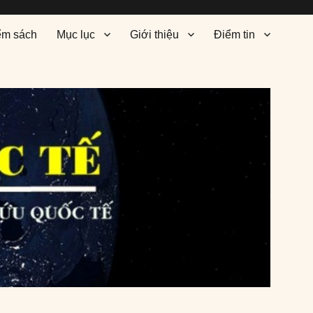
ểm sách
Mục lục
Giới thiệu
Điểm tin