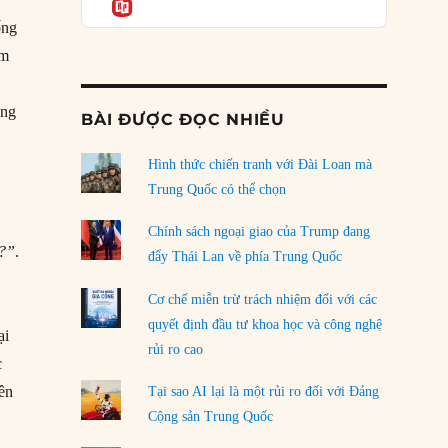
Informatio
05/08/2026
ống
âm
Mỹ Latinh đang trở thành “phòng thí nghiệm”
của phe cánh hữu mới
04/08/2026
ang
BÀI ĐƯỢC ĐỌC NHIỀU
Tại sao Trung Quốc phủ nhận cuộc gặp với
Ngoại trưởng Nhật Bản?
Hình thức chiến tranh với Đài Loan mà
04/08/2026
Trung Quốc có thể chọn
Điểm mù chiến lược của Trump tại Thái Bình
Chính sách ngoại giao của Trump đang
Dương
m?”
.
đẩy Thái Lan về phía Trung Quốc
03/08/2026
a
Cơ chế miễn trừ trách nhiệm đối với các
Đặt cược vào thất bại: Các quỹ đầu tư mạo
quyết định đầu tư khoa học và công nghệ
hiểm quốc gia và khía cạnh chính trị của vốn
ại
rủi ro cao
rủi ro
c
02/08/2026
ên
Tại sao AI lại là một rủi ro đối với Đảng
Làm thế nào để kết thúc Chiến tranh Iran?
Cộng sản Trung Quốc
01/08/2026