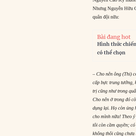
Nhưng Nguyễn Hữu Có n
quân đội nữa:
Bài đang hot
Hình thức chiế
có thể chọn
– Cho nên ông (Thi) 
cấp bực trung tướng, 
trị cũng như trong quâ
Cho nên ở trong đó cò
dụng lại. Họ còn ủng h
cho mình nữa! Theo ý k
tôi còn cầm quyền; có
không thôi cũng chưa 