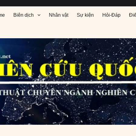
me
Biên dịch
Nhân vật
Sự kiện
Hỏi-Đáp
Đi