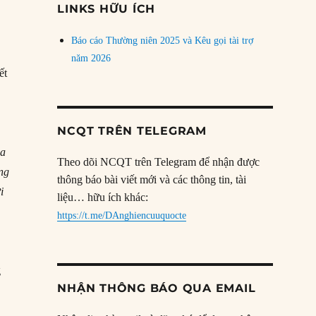
LINKS HỮU ÍCH
Báo cáo Thường niên 2025 và Kêu gọi tài trợ
năm 2026
ết
NCQT TRÊN TELEGRAM
ủa
Theo dõi NCQT trên Telegram để nhận được
ng
thông báo bài viết mới và các thông tin, tài
i
liệu… hữu ích khác:
https://t.me/DAnghiencuuquocte
g
NHẬN THÔNG BÁO QUA EMAIL
c