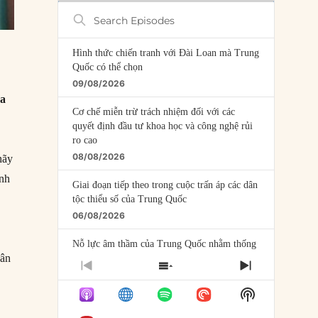
Search
Episodes
Hình thức chiến tranh với Đài Loan mà Trung
Quốc có thể chọn
09/08/2026
ửa
Cơ chế miễn trừ trách nhiệm đối với các
quyết định đầu tư khoa học và công nghệ rủi
ro cao
08/08/2026
hãy
ánh
Giai đoạn tiếp theo trong cuộc trấn áp các dân
tộc thiểu số của Trung Quốc
06/08/2026
Nỗ lực âm thầm của Trung Quốc nhằm thống
uân
trị khu vực Mỹ Latinh
PREVIOUS
SHOW
NEXT
06/08/2026
EPISODE
EPISODES
EPISODE
Show
LIST
Nợ cho kẻ mộng mơ: Vốn vay chính sách và
Podcast
giới hạn của việc cho startup vay vốn