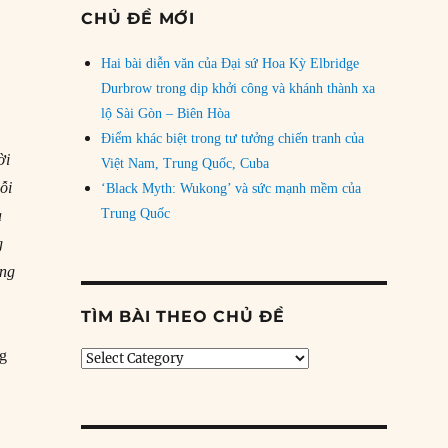
CHỦ ĐỀ MỚI
Hai bài diễn văn của Đại sứ Hoa Kỳ Elbridge
Durbrow trong dịp khởi công và khánh thành xa
lộ Sài Gòn – Biên Hòa
Điểm khác biệt trong tư tưởng chiến tranh của
ời
Việt Nam, Trung Quốc, Cuba
ỗi
‘Black Myth: Wukong’ và sức mạnh mềm của
Trung Quốc
a
g
ông
TÌM BÀI THEO CHỦ ĐỀ
ng
Tìm
bài
theo
chủ
đề