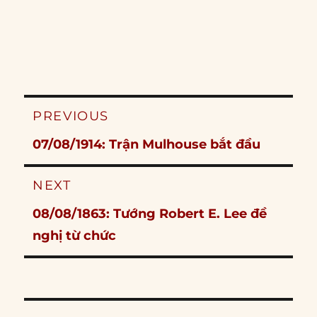
Post
PREVIOUS
navigation
Previous
07/08/1914: Trận Mulhouse bắt đầu
post:
NEXT
Next
08/08/1863: Tướng Robert E. Lee đề
post:
nghị từ chức