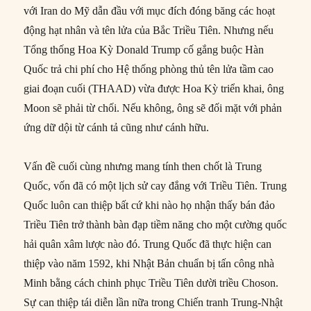
với Iran do Mỹ dẫn đầu với mục đích đóng băng các hoạt
động hạt nhân và tên lửa của Bắc Triều Tiên. Nhưng nếu
Tổng thống Hoa Kỳ Donald Trump cố gắng buộc Hàn
Quốc trả chi phí cho Hệ thống phòng thủ tên lửa tầm cao
giai đoạn cuối (THAAD) vừa được Hoa Kỳ triển khai, ông
Moon sẽ phải từ chối. Nếu không, ông sẽ đối mặt với phản
ứng dữ dội từ cánh tả cũng như cánh hữu.
Vấn đề cuối cùng nhưng mang tính then chốt là Trung
Quốc, vốn đã có một lịch sử cay đắng với Triều Tiên. Trung
Quốc luôn can thiệp bất cứ khi nào họ nhận thấy bán đảo
Triều Tiên trở thành bàn đạp tiềm năng cho một cường quốc
hải quân xâm lược nào đó. Trung Quốc đã thực hiện can
thiệp vào năm 1592, khi Nhật Bản chuẩn bị tấn công nhà
Minh bằng cách chinh phục Triều Tiên dười triều Choson.
Sự can thiệp tái diễn lần nữa trong Chiến tranh Trung-Nhật