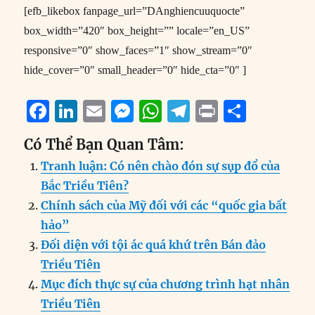
[efb_likebox fanpage_url=”DAnghiencuuquocte”
box_width=”420″ box_height=”” locale=”en_US”
responsive=”0″ show_faces=”1″ show_stream=”0″
hide_cover=”0″ small_header=”0″ hide_cta=”0″ ]
F
Li
E
M
W
T
P
S
a
n
m
e
h
el
ri
h
Có Thể Bạn Quan Tâm:
c
k
ai
ss
at
e
n
a
Tranh luận: Có nên chào đón sự sụp đổ của
e
e
l
e
s
g
t
re
Bắc Triều Tiên?
b
d
n
A
r
Chính sách của Mỹ đối với các “quốc gia bất
o
I
g
p
a
hảo”
o
n
er
p
m
Đối diện với tội ác quá khứ trên Bán đảo
k
Triều Tiên
Mục đích thực sự của chương trình hạt nhân
Triều Tiên