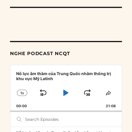
NGHE PODCAST NCQT
Audio
Player
Nỗ lực âm thầm của Trung Quốc nhằm thống trị
khu vực Mỹ Latinh
1
X
SKIP
PLAY
JUMP
CHANGE
SHARE
PLAYBACK
THIS
BACKWARD
PAUSE
FORWARD
00:00
RATE
21:08
EPISOD
Search
Episodes