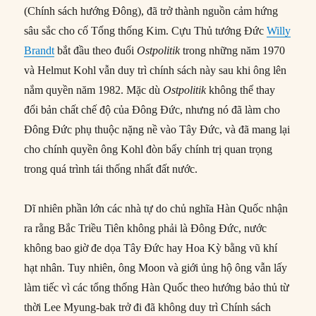
(Chính sách hướng Đông), đã trở thành nguồn cảm hứng
sâu sắc cho cố Tổng thống Kim. Cựu Thủ tướng Đức
Willy
Brandt
bắt đầu theo đuổi
Ostpolitik
trong những năm 1970
và Helmut Kohl vẫn duy trì chính sách này sau khi ông lên
nắm quyền năm 1982. Mặc dù
Ostpolitik
không thể thay
đổi bản chất chế độ của Đông Đức, nhưng nó đã làm cho
Đông Đức phụ thuộc nặng nề vào Tây Đức, và đã mang lại
cho chính quyền ông Kohl đòn bẩy chính trị quan trọng
trong quá trình tái thống nhất đất nước.
Dĩ nhiên phần lớn các nhà tự do chủ nghĩa Hàn Quốc nhận
ra rằng Bắc Triều Tiên không phải là Đông Đức, nước
không bao giờ đe dọa Tây Đức hay Hoa Kỳ bằng vũ khí
hạt nhân. Tuy nhiên, ông Moon và giới ủng hộ ông vẫn lấy
làm tiếc vì các tổng thống Hàn Quốc theo hướng bảo thủ từ
thời Lee Myung-bak trở đi đã không duy trì Chính sách