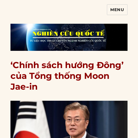
MENU
Nghiên cứu quốc tế
‘Chính sách hướng Đông’
của Tổng thống Moon
Jae-in