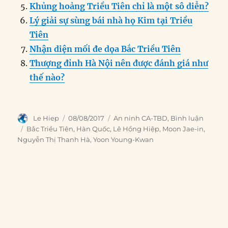
Khủng hoảng Triều Tiên chỉ là một sô diễn?
Lý giải sự sùng bái nhà họ Kim tại Triều
Tiên
Nhận diện mối đe dọa Bắc Triều Tiên
Thượng đỉnh Hà Nội nên được đánh giá như
thế nào?
Author
Posted
Categories
Le Hiep
08/08/2017
An ninh CA-TBD
,
Bình luận
on
Tags
Bắc Triều Tiên
,
Hàn Quốc
,
Lê Hồng Hiệp
,
Moon Jae-in
,
Nguyễn Thị Thanh Hà
,
Yoon Young-Kwan