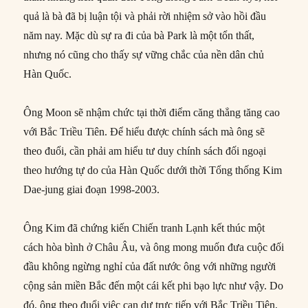
quả là bà đã bị luận tội và phải rời nhiệm sở vào hồi đầu
năm nay. Mặc dù sự ra đi của bà Park là một tổn thất,
nhưng nó cũng cho thấy sự vững chắc của nền dân chủ
Hàn Quốc.
Ông Moon sẽ nhậm chức tại thời điểm căng thẳng tăng cao
với Bắc Triều Tiên. Để hiểu được chính sách mà ông sẽ
theo đuổi, cần phải am hiểu tư duy chính sách đối ngoại
theo hướng tự do của Hàn Quốc dưới thời Tổng thống Kim
Dae-jung giai đoạn 1998-2003.
Ông Kim đã chứng kiến Chiến tranh Lạnh kết thúc một
cách hòa bình ở Châu Âu, và ông mong muốn đưa cuộc đối
đầu không ngừng nghỉ của đất nước ông với những người
cộng sản miền Bắc đến một cái kết phi bạo lực như vậy. Do
đó, ông theo đuổi việc can dự trực tiếp với Bắc Triều Tiên,