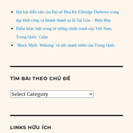
Hai bài diễn văn của Đại sứ Hoa Kỳ Elbridge Durbrow trong
dịp khởi công và khánh thành xa lộ Sài Gòn – Biên Hòa
Điểm khác biệt trong tư tưởng chiến tranh của Việt Nam,
Trung Quốc, Cuba
‘Black Myth: Wukong’ và sức mạnh mềm của Trung Quốc
TÌM BÀI THEO CHỦ ĐỀ
Tìm
bài
theo
chủ
đề
LINKS HỮU ÍCH