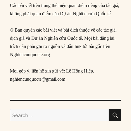
Các bài viết trên trang thể hiện quan điểm riêng của tác giả,
không phải quan điểm của Dự án Nghiên cứu Quốc tế.
© Bản quyền các bài viết và bài dịch thuộc về các tác giả,
dịch giả và Dự án Nghiên cứu Quốc tế. Mọi bài đăng lại,
trích dẫn phải ghi rõ nguồn và dẫn link tới bài gốc trên
Nghiencuuquocte.org
Mọi góp ý, liên hệ xin gửi về: Lê Hồng Hiệp,
nghiencuuquocte@gmail.com
SE
Search
for: