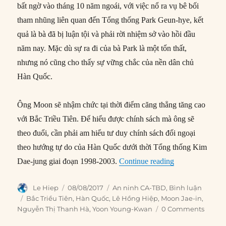
bất ngờ vào tháng 10 năm ngoái, với việc nổ ra vụ bê bối
tham nhũng liên quan đến Tổng thống Park Geun-hye, kết
quả là bà đã bị luận tội và phải rời nhiệm sở vào hồi đầu
năm nay. Mặc dù sự ra đi của bà Park là một tổn thất,
nhưng nó cũng cho thấy sự vững chắc của nền dân chủ
Hàn Quốc.
Ông Moon sẽ nhậm chức tại thời điểm căng thẳng tăng cao
với Bắc Triều Tiên. Để hiểu được chính sách mà ông sẽ
theo đuổi, cần phải am hiểu tư duy chính sách đối ngoại
theo hướng tự do của Hàn Quốc dưới thời Tổng thống Kim
“‘Chính sách h
Dae-jung giai đoạn 1998-2003.
Continue reading
Author
Posted
Categories
Le Hiep
08/08/2017
An ninh CA-TBD
,
Bình luận
on
Tags
Bắc Triều Tiên
,
Hàn Quốc
,
Lê Hồng Hiệp
,
Moon Jae-in
,
Nguyễn Thị Thanh Hà
,
Yoon Young-Kwan
0 Comments