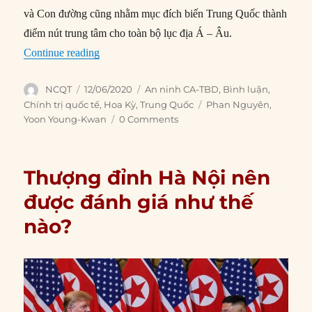
và Con đường cũng nhằm mục đích biến Trung Quốc thành
điểm nút trung tâm cho toàn bộ lục địa Á – Âu.
“Hình hài của cuộc Chiến tranh Lạnh mới ở Ch
Continue reading
Author
Posted
Categories
NCQT
12/06/2020
An ninh CA-TBD
,
Bình luận
,
on
Tags
Chính trị quốc tế
,
Hoa Kỳ
,
Trung Quốc
Phan Nguyên
,
Yoon Young-Kwan
0 Comments
Thượng đỉnh Hà Nội nên
được đánh giá như thế
nào?