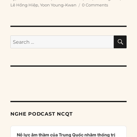
Lê Hồng Hiệp
,
Yoon Young-Kwan
0 Comments
SE
Search
for:
NGHE PODCAST NCQT
Audio
Player
Nỗ lực âm thầm của Trung Quốc nhằm thống trị