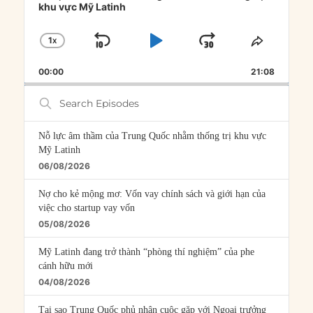
khu vực Mỹ Latinh
1
X
SKIP
PLAY
JUMP
CHANGE
SHARE
PLAYBACK
THIS
BACKWARD
PAUSE
FORWARD
00:00
RATE
21:08
EPISOD
Search
Episodes
Nỗ lực âm thầm của Trung Quốc nhằm thống trị khu vực
Mỹ Latinh
06/08/2026
Nợ cho kẻ mộng mơ: Vốn vay chính sách và giới hạn của
việc cho startup vay vốn
05/08/2026
Mỹ Latinh đang trở thành “phòng thí nghiệm” của phe
cánh hữu mới
04/08/2026
Tại sao Trung Quốc phủ nhận cuộc gặp với Ngoại trưởng