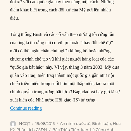
đối xử với các quốc gia này theo cùng một cách. Những
điểm khác biệt trong cách đối xử của Mỹ gợi lên nhiều
điều.
Tổng thống Bush và các cố vấn theo đường lối cứng rắn
của ông ta tin rằng chỉ có vũ lực hoặc “thay đổi chế độ”
mới có thể ngăn chặn chủ nghĩa khủng bố hoặc những
chương trình chế tạo vũ khí giết người hàng loạt của các
“quốc gia bất hảo” này. Vì vậy, tháng 3 năm 2003, Mỹ đưa
quân vào Iraq, biến Iraq thành một quốc gia gần như nội
chiến triền miên trong suốt hơn một thập niên, tạo ra một
chính quyền trung ương bất lực ở Baghdad và bây giờ là sự
xuất hiện của Nhà nước Hồi giáo (IS) tự xưng.
“Chính sách của Mỹ đối với các “quốc gia bất h
Continue reading
Author
Posted
Categories
NCQT
19/08/2015
An ninh quốc tế
,
Bình luận
,
Hoa
on
Tags
Kỳ
,
Phân tích CSĐN
Bắc Triều Tiên
,
Iran
,
Lê Công Anh
,