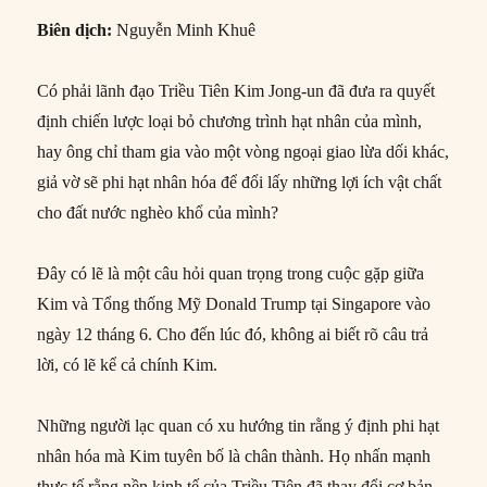
Biên dịch:
Nguyễn Minh Khuê
Có phải lãnh đạo Triều Tiên Kim Jong-un đã đưa ra quyết
định chiến lược loại bỏ chương trình hạt nhân của mình,
hay ông chỉ tham gia vào một vòng ngoại giao lừa dối khác,
giả vờ sẽ phi hạt nhân hóa để đổi lấy những lợi ích vật chất
cho đất nước nghèo khổ của mình?
Đây có lẽ là một câu hỏi quan trọng trong cuộc gặp giữa
Kim và Tổng thống Mỹ Donald Trump tại Singapore vào
ngày 12 tháng 6. Cho đến lúc đó, không ai biết rõ câu trả
lời, có lẽ kể cả chính Kim.
Những người lạc quan có xu hướng tin rằng ý định phi hạt
nhân hóa mà Kim tuyên bố là chân thành. Họ nhấn mạnh
thực tế rằng nền kinh tế của Triều Tiên đã thay đổi cơ bản