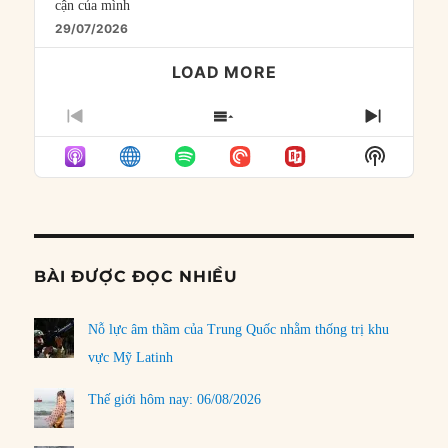
cận của mình
29/07/2026
LOAD MORE
PREVIOUS
SHOW
NEXT
EPISODE
EPISODES
EPISO
Show
LIST
Podcast
Informat
BÀI ĐƯỢC ĐỌC NHIỀU
Nỗ lực âm thầm của Trung Quốc nhằm thống trị khu
vực Mỹ Latinh
Thế giới hôm nay: 06/08/2026