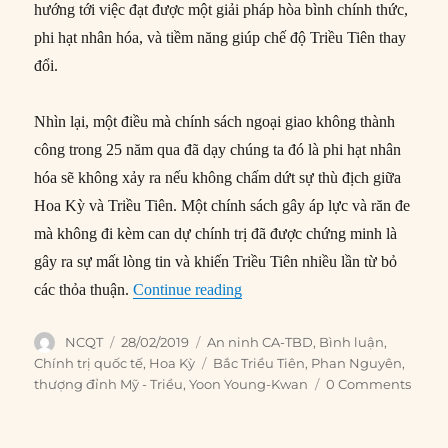
hướng tới việc đạt được một giải pháp hòa bình chính thức,
phi hạt nhân hóa, và tiềm năng giúp chế độ Triều Tiên thay
đổi.
Nhìn lại, một điều mà chính sách ngoại giao không thành
công trong 25 năm qua đã dạy chúng ta đó là phi hạt nhân
hóa sẽ không xảy ra nếu không chấm dứt sự thù địch giữa
Hoa Kỳ và Triều Tiên. Một chính sách gây áp lực và răn đe
mà không đi kèm can dự chính trị đã được chứng minh là
gây ra sự mất lòng tin và khiến Triều Tiên nhiều lần từ bỏ
“Thượng đỉnh Hà Nội nên được 
các thỏa thuận.
Continue reading
Author
Posted
Categories
NCQT
28/02/2019
An ninh CA-TBD
,
Bình luận
,
on
Tags
Chính trị quốc tế
,
Hoa Kỳ
Bắc Triều Tiên
,
Phan Nguyên
,
thượng đỉnh Mỹ - Triều
,
Yoon Young-Kwan
0 Comments