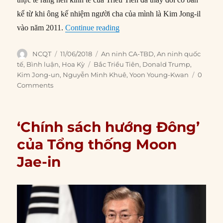
kể từ khi ông kế nhiệm người cha của mình là Kim Jong-il
“Công thức thành công cho thư
vào năm 2011.
Continue reading
Author
Posted
Categories
NCQT
11/06/2018
An ninh CA-TBD
,
An ninh quốc
on
Tags
tế
,
Bình luận
,
Hoa Kỳ
Bắc Triều Tiên
,
Donald Trump
,
Kim Jong-un
,
Nguyễn Minh Khuê
,
Yoon Young-Kwan
0
Comments
‘Chính sách hướng Đông’
của Tổng thống Moon
Jae-in