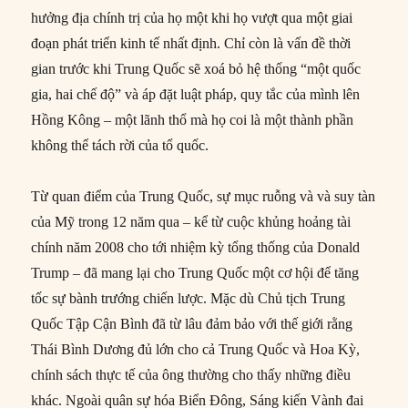
hưởng địa chính trị của họ một khi họ vượt qua một giai
đoạn phát triển kinh tế nhất định. Chỉ còn là vấn đề thời
gian trước khi Trung Quốc sẽ xoá bỏ hệ thống “một quốc
gia, hai chế độ” và áp đặt luật pháp, quy tắc của mình lên
Hồng Kông – một lãnh thổ mà họ coi là một thành phần
không thể tách rời của tổ quốc.
Từ quan điểm của Trung Quốc, sự mục ruỗng và và suy tàn
của Mỹ trong 12 năm qua – kể từ cuộc khủng hoảng tài
chính năm 2008 cho tới nhiệm kỳ tổng thống của Donald
Trump – đã mang lại cho Trung Quốc một cơ hội để tăng
tốc sự bành trướng chiến lược. Mặc dù Chủ tịch Trung
Quốc Tập Cận Bình đã từ lâu đảm bảo với thế giới rằng
Thái Bình Dương đủ lớn cho cả Trung Quốc và Hoa Kỳ,
chính sách thực tế của ông thường cho thấy những điều
khác. Ngoài quân sự hóa Biển Đông, Sáng kiến ​​Vành đai