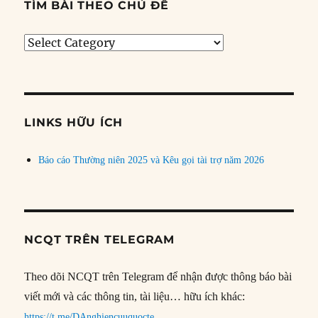
TÌM BÀI THEO CHỦ ĐỀ
Tìm
bài
theo
chủ
đề
LINKS HỮU ÍCH
Báo cáo Thường niên 2025 và Kêu gọi tài trợ năm 2026
NCQT TRÊN TELEGRAM
Theo dõi NCQT trên Telegram để nhận được thông báo bài
viết mới và các thông tin, tài liệu… hữu ích khác:
https://t.me/DAnghiencuuquocte