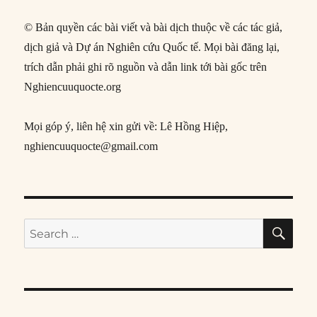
© Bản quyền các bài viết và bài dịch thuộc về các tác giả,
dịch giả và Dự án Nghiên cứu Quốc tế. Mọi bài đăng lại,
trích dẫn phải ghi rõ nguồn và dẫn link tới bài gốc trên
Nghiencuuquocte.org
Mọi góp ý, liên hệ xin gửi về: Lê Hồng Hiệp,
nghiencuuquocte@gmail.com
SE
Search
for: