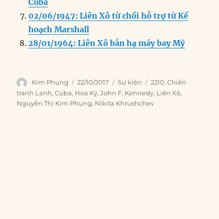
Cuba
02/06/1947: Liên Xô từ chối hỗ trợ từ Kế
hoạch Marshall
28/01/1964: Liên Xô bắn hạ máy bay Mỹ
Author
Posted
Categories
Tags
Kim Phụng
22/10/2017
Sự kiện
2210
,
Chiến
on
tranh Lạnh
,
Cuba
,
Hoa Kỳ
,
John F. Kennedy
,
Liên Xô
,
Nguyễn Thị Kim Phụng
,
Nikita Khrushchev