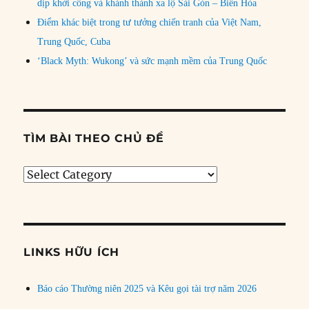
dịp khởi công và khánh thành xa lộ Sài Gòn – Biên Hòa
Điểm khác biệt trong tư tưởng chiến tranh của Việt Nam,
Trung Quốc, Cuba
‘Black Myth: Wukong’ và sức mạnh mềm của Trung Quốc
TÌM BÀI THEO CHỦ ĐỀ
Tìm
bài
theo
chủ
đề
LINKS HỮU ÍCH
Báo cáo Thường niên 2025 và Kêu gọi tài trợ năm 2026