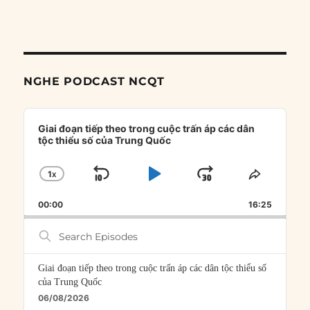
NGHE PODCAST NCQT
Audio
Player
Giai đoạn tiếp theo trong cuộc trấn áp các dân
tộc thiểu số của Trung Quốc
1
X
SKIP
PLAY
JUMP
CHANGE
SHARE
PLAYBACK
THIS
BACKWARD
PAUSE
FORWARD
00:00
RATE
16:25
EPISOD
Search
Episodes
Giai đoạn tiếp theo trong cuộc trấn áp các dân tộc thiểu số
của Trung Quốc
06/08/2026