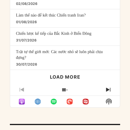
02/08/2026
Làm thế nào để kết thúc Chiến tranh Iran?
01/08/2026
Chiến lược kế tiếp của Bắc Kinh ở Biển Đông
31/07/2026
Trật tự thế giới mới: Các nước nhỏ sẽ luôn phải chịu
đựng?
30/07/2026
LOAD MORE
PREVIOUS
SHOW
NEXT
EPISODE
EPISODES
EPISO
Show
LIST
Podcast
Informat