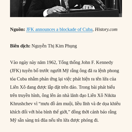
Nguồn:
JFK announces a blockade of Cuba
,
History.com
Biên dịch:
Nguyễn Thị Kim Phụng
Vào ngày này năm 1962, Tổng thống John F. Kennedy
(JFK) tuyên bố trước người Mỹ rằng ông đã ra lệnh phong
tỏa Cuba nhằm phản ứng lại việc phát hiện ra tên lửa của
Liên Xô đang được lắp đặt trên đảo. Trong bài phát biểu
trên truyền hình, ông lên án nhà lãnh đạo Liên Xô Nikita
Khrushchev vì “mưu đồ ám muội, liều lĩnh và đe dọa khiêu
khích đối với hòa bình thế giới,” đồng thời cảnh báo rằng
Mỹ sẵn sàng trả đũa nếu tên lửa được phóng đi.