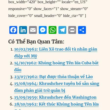
box_width=”420″ box_height=”” locale=”en_US”
responsive=”0″ show_faces=”1″ show_stream=”0″
hide_cover=”0″ small_header=”0″ hide_cta=”0″ ]
F
Li
E
M
W
T
P
S
a
n
m
e
h
el
ri
h
Có Thể Bạn Quan Tâm:
c
k
ai
ss
at
e
n
a
10/02/1962: Liên Xô trao đổi tù nhân gián
e
e
l
e
s
g
t
re
điệp với Mỹ
b
d
n
A
r
14/10/1962: Khủng hoảng Tên lửa Cuba bắt
o
I
g
p
a
đầu
o
n
er
p
m
23/07/1962: Đạt được thỏa thuận về Lào
k
15/08/1964: Khrushchev tuyên bố sẵn sàng
đàm phán giải trừ quân bị
15/09/1959: Khrushchev đến Washington
28/10/1962: Kết thúc Khủng hoảng Tên lửa