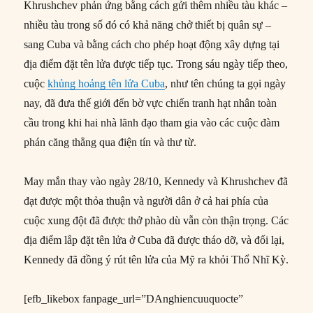
Khrushchev phản ứng bằng cách gửi thêm nhiều tàu khác –
nhiều tàu trong số đó có khả năng chở thiết bị quân sự –
sang Cuba và bằng cách cho phép hoạt động xây dựng tại
địa điểm đặt tên lửa được tiếp tục. Trong sáu ngày tiếp theo,
cuộc
khủng hoảng tên lửa Cuba
, như tên chúng ta gọi ngày
nay, đã đưa thế giới đến bờ vực chiến tranh hạt nhân toàn
cầu trong khi hai nhà lãnh đạo tham gia vào các cuộc đàm
phán căng thẳng qua điện tín và thư từ.
May mắn thay vào ngày 28/10, Kennedy và Khrushchev đã
đạt được một thỏa thuận và người dân ở cả hai phía của
cuộc xung đột đã được thở phào dù vẫn còn thận trọng. Các
địa điểm lắp đặt tên lửa ở Cuba đã được tháo dỡ, và đổi lại,
Kennedy đã đồng ý rút tên lửa của Mỹ ra khỏi Thổ Nhĩ Kỳ.
[efb_likebox fanpage_url=”DAnghiencuuquocte”