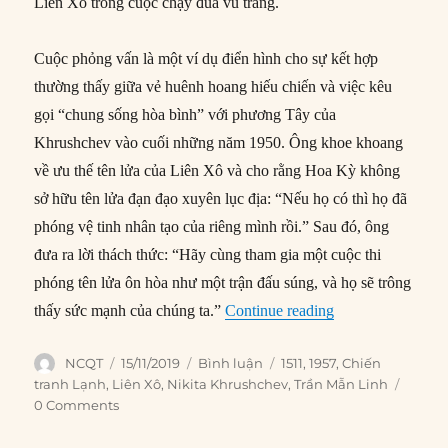
Liên Xô trong cuộc chạy đua vũ trang.
Cuộc phỏng vấn là một ví dụ điển hình cho sự kết hợp
thường thấy giữa vẻ huênh hoang hiếu chiến và việc kêu
gọi “chung sống hòa bình” với phương Tây của
Khrushchev vào cuối những năm 1950. Ông khoe khoang
về ưu thế tên lửa của Liên Xô và cho rằng Hoa Kỳ không
sở hữu tên lửa đạn đạo xuyên lục địa: “Nếu họ có thì họ đã
phóng vệ tinh nhân tạo của riêng mình rồi.” Sau đó, ông
đưa ra lời thách thức: “Hãy cùng tham gia một cuộc thi
phóng tên lửa ôn hòa như một trận đấu súng, và họ sẽ trông
“15/11/1957: Khru
thấy sức mạnh của chúng ta.”
Continue reading
Author
Posted
Categories
Tags
NCQT
15/11/2019
Bình luận
1511
,
1957
,
Chiến
on
tranh Lạnh
,
Liên Xô
,
Nikita Khrushchev
,
Trần Mẫn Linh
0 Comments