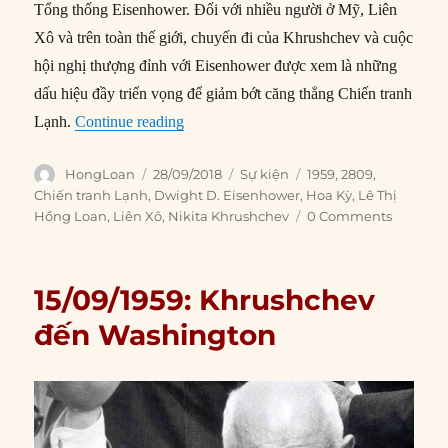
Tổng thống Eisenhower. Đối với nhiều người ở Mỹ, Liên
Xô và trên toàn thế giới, chuyến đi của Khrushchev và cuộc
hội nghị thượng đỉnh với Eisenhower được xem là những
dấu hiệu đầy triển vọng để giảm bớt căng thẳng Chiến tranh
“28/09/1959: Khrushchev và Eisenhower 
Lạnh.
Continue reading
Author
Posted
Categories
Tags
HongLoan
28/09/2018
Sự kiện
1959
,
2809
,
on
Chiến tranh Lạnh
,
Dwight D. Eisenhower
,
Hoa Kỳ
,
Lê Thị
Hồng Loan
,
Liên Xô
,
Nikita Khrushchev
0 Comments
15/09/1959: Khrushchev
đến Washington