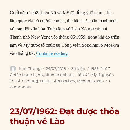
Cuối năm 1958, Liên Xô và Mỹ đã đồng ý tổ chức triển
lãm quốc gia của nước còn lại, thể hiện sự nhấn mạnh mới
về trao đổi văn hóa. Triển lãm về Liên Xô mở cửa tại
Thành phố New York vào tháng 06/1959; trong khi đó triển
lãm về Mỹ được tổ chức tại Công viên Sokolniki ở Moskva
“24/07/1959: ‘Tranh luận nhà bế
vào tháng 07.
Continue reading
Author
Posted
Categories
Tags
Kim Phụng
24/07/2018
Sự kiện
1959
,
2407
,
on
Chiến tranh Lạnh
,
kitchen debate
,
Liên Xô
,
Mỹ
,
Nguyễn
Thị Kim Phụng
,
Nikita Khrushchev
,
Richard Nixon
0
Comments
23/07/1962: Đạt được thỏa
thuận về Lào