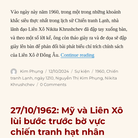
Vào ngày này năm 1960, trong một trong những khoảnh
khắc siêu thực nhất trong lịch sử Chiến tranh Lạnh, nhà
lãnh đạo Liên Xô Nikita Khrushchev đã đập tay xuống bàn,
và theo một số lời kể, ông còn tháo giày ra và đe dọa sẽ đập
giày lên bàn để phản đối bài phát biểu chỉ trích chính sách
“12/10/1960: “Sự cố đ
của Liên Xô ở Đông Âu.
Continue reading
Author
Posted
Categories
Tags
Kim Phụng
12/10/2024
Sự kiện
1960
,
Chiến
on
tranh Lạnh
,
ngày 1210
,
Nguyễn Thị Kim Phụng
,
Nikita
Khrushchev
0 Comments
27/10/1962: Mỹ và Liên Xô
lùi bước trước bờ vực
chiến tranh hạt nhân