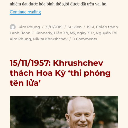
nhiệm đạt được hòa bình thế giới được đặt trên vai họ.
“31/12/1961: Kennedy và Khrushchev chúc mừ
Continue reading
Author
Posted
Categories
Tags
Kim Phụng
31/12/2019
Sự kiện
1961
,
Chiến tranh
on
Lạnh
,
John F. Kennedy
,
Liên Xô
,
Mỹ
,
ngày 3112
,
Nguyễn Thị
Kim Phụng
,
Nikita Khrushchev
0 Comments
15/11/1957: Khrushchev
thách Hoa Kỳ ‘thi phóng
tên lửa’