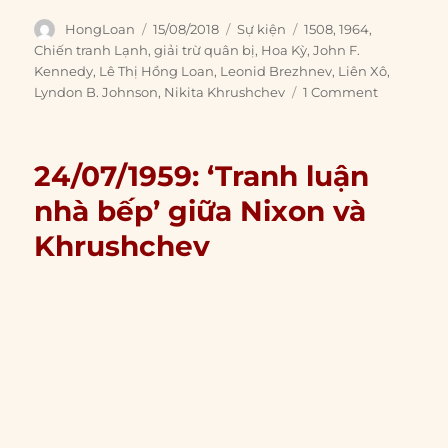
Author
Posted
Categories
Tags
HongLoan
15/08/2018
Sự kiện
1508
,
1964
,
on
Chiến tranh Lạnh
,
giải trừ quân bị
,
Hoa Kỳ
,
John F.
Kennedy
,
Lê Thị Hồng Loan
,
Leonid Brezhnev
,
Liên Xô
,
Lyndon B. Johnson
,
Nikita Khrushchev
1 Comment
24/07/1959: ‘Tranh luận
nhà bếp’ giữa Nixon và
Khrushchev