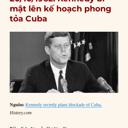
mật lên kế hoạch phong
tỏa Cuba
Nguồn:
Kennedy secretly plans blockade of Cuba,
History.com