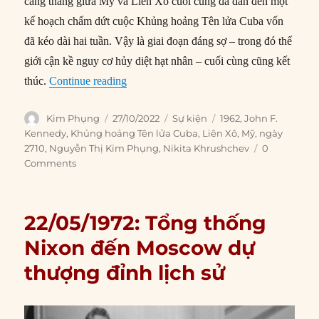
căng thẳng giữa Mỹ và Liên Xô cuối cùng đã dẫn đến một
kế hoạch chấm dứt cuộc Khủng hoảng Tên lửa Cuba vốn
đã kéo dài hai tuần. Vậy là giai đoạn đáng sợ – trong đó thế
giới cận kề nguy cơ hủy diệt hạt nhân – cuối cùng cũng kết
“27/10/1962: Mỹ và Liên Xô lùi bước trướ
thúc.
Continue reading
Author
Posted
Categories
Tags
Kim Phụng
27/10/2022
Sự kiện
1962
,
John F.
on
Kennedy
,
Khủng hoảng Tên lửa Cuba
,
Liên Xô
,
Mỹ
,
ngày
2710
,
Nguyễn Thị Kim Phụng
,
Nikita Khrushchev
0
Comments
22/05/1972: Tổng thống
Nixon đến Moscow dự
thượng đỉnh lịch sử