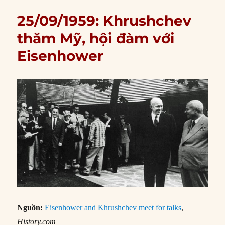
25/09/1959: Khrushchev
thăm Mỹ, hội đàm với
Eisenhower
Nguồn:
Eisenhower and Khrushchev meet for talks
,
History.com