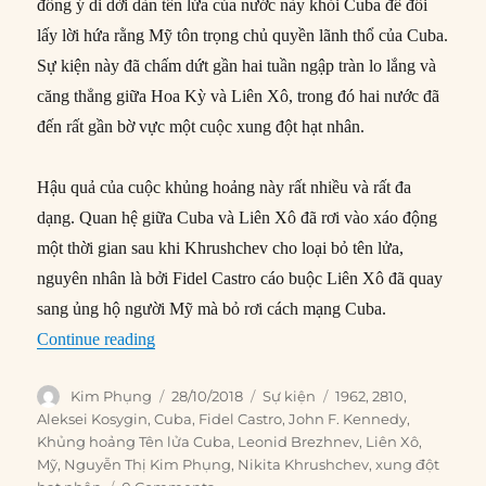
đồng ý di dời dàn tên lửa của nước này khỏi Cuba để đổi
lấy lời hứa rằng Mỹ tôn trọng chủ quyền lãnh thổ của Cuba.
Sự kiện này đã chấm dứt gần hai tuần ngập tràn lo lắng và
căng thẳng giữa Hoa Kỳ và Liên Xô, trong đó hai nước đã
đến rất gần bờ vực một cuộc xung đột hạt nhân.
Hậu quả của cuộc khủng hoảng này rất nhiều và rất đa
dạng. Quan hệ giữa Cuba và Liên Xô đã rơi vào xáo động
một thời gian sau khi Khrushchev cho loại bỏ tên lửa,
nguyên nhân là bởi Fidel Castro cáo buộc Liên Xô đã quay
sang ủng hộ người Mỹ mà bỏ rơi cách mạng Cuba.
“28/10/1962: Kết thúc Khủng hoảng Tên lửa C
Continue reading
Author
Posted
Categories
Tags
Kim Phụng
28/10/2018
Sự kiện
1962
,
2810
,
on
Aleksei Kosygin
,
Cuba
,
Fidel Castro
,
John F. Kennedy
,
Khủng hoảng Tên lửa Cuba
,
Leonid Brezhnev
,
Liên Xô
,
Mỹ
,
Nguyễn Thị Kim Phụng
,
Nikita Khrushchev
,
xung đột