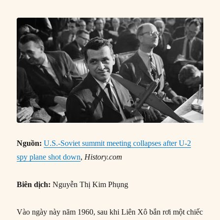
Nguồn:
U.S.-Soviet summit meeting collapses after U-2
spy plane shot down
,
History.com
Biên dịch:
Nguyễn Thị Kim Phụng
Vào ngày này năm 1960, sau khi Liên Xô bắn rơi một chiếc