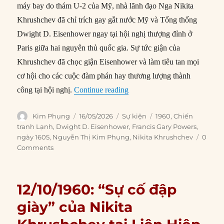
máy bay do thám U-2 của Mỹ, nhà lãnh đạo Nga Nikita
Khrushchev đã chỉ trích gay gắt nước Mỹ và Tổng thống
Dwight D. Eisenhower ngay tại hội nghị thượng đỉnh ở
Paris giữa hai nguyên thủ quốc gia. Sự tức giận của
Khrushchev đã chọc giận Eisenhower và làm tiêu tan mọi
cơ hội cho các cuộc đàm phán hay thương lượng thành
“16/05/1960: Thượng đỉnh Mỹ
công tại hội nghị.
Continue reading
Author
Posted
Categories
Tags
Kim Phụng
16/05/2026
Sự kiện
1960
,
Chiến
on
tranh Lạnh
,
Dwight D. Eisenhower
,
Francis Gary Powers
,
ngày 1605
,
Nguyễn Thị Kim Phụng
,
Nikita Khrushchev
0
Comments
12/10/1960: “Sự cố đập
giày” của Nikita