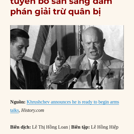
tuyên bố sẵn sàng đàm
phán giải trừ quân bị
Nguồn:
Khrushchev announces he is ready to begin arms
talks
,
History.com
Biên dịch:
Lê Thị Hồng Loan |
Biên tập:
Lê Hồng Hiệp