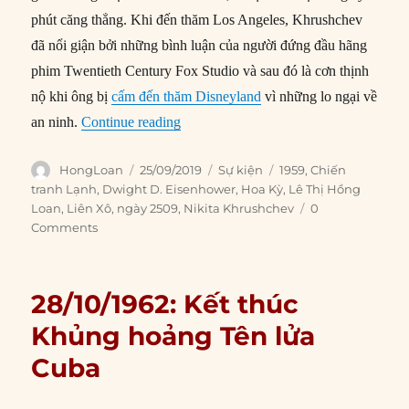
phút căng thẳng. Khi đến thăm Los Angeles, Khrushchev
đã nổi giận bởi những bình luận của người đứng đầu hãng
phim Twentieth Century Fox Studio và sau đó là cơn thịnh
nộ khi ông bị
cấm đến thăm Disneyland
vì những lo ngại về
“25/09/1959: Khrushchev thăm Mỹ, hộ
an ninh.
Continue reading
Author
Posted
Categories
Tags
HongLoan
25/09/2019
Sự kiện
1959
,
Chiến
on
tranh Lạnh
,
Dwight D. Eisenhower
,
Hoa Kỳ
,
Lê Thị Hồng
Loan
,
Liên Xô
,
ngày 2509
,
Nikita Khrushchev
0
Comments
28/10/1962: Kết thúc
Khủng hoảng Tên lửa
Cuba