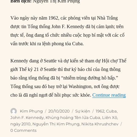
Biên dịch:
Nguyễn Thị Kim Phụng
Vào ngày này năm 1962, các phóng viên tại Nhà Trắng
được tin Tổng thống John F. Kennedy đã bị cảm lạnh; trên
thực tế, ông đang tổ chức nhiều cuộc họp bí mật với các cố
vấn trước khi ra lệnh phong tỏa Cuba.
Kennedy đang ở Seattle và dự kiến sẽ tham dự Hội chợ Thế
giới Thế kỷ 21 ở Seattle thì thư ký báo chí của ông thông
báo rằng tổng thống đã bị “nhiễm trùng đường hô hấp.”
Tổng thống sau đó bay trở lại Washington, nơi ông được
“20/1
cho là đã nghỉ ngơi để hồi phục sức khỏe.
Continue reading
Author
Posted
Categories
Tags
Kim Phụng
20/10/2020
Sự kiện
1962
,
Cuba
,
on
John F. Kennedy
,
Khủng hoảng Tên lửa Cuba
,
Liên Xô
,
ngày 2010
,
Nguyễn Thị Kim Phụng
,
Nikita Khrushchev
0 Comments