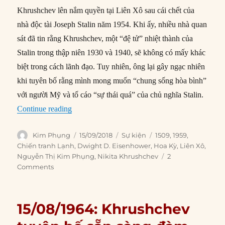
Khrushchev lên nắm quyền tại Liên Xô sau cái chết của
nhà độc tài Joseph Stalin năm 1954. Khi ấy, nhiều nhà quan
sát đã tin rằng Khrushchev, một “đệ tử” nhiệt thành của
Stalin trong thập niên 1930 và 1940, sẽ không có mấy khác
biệt trong cách lãnh đạo. Tuy nhiên, ông lại gây ngạc nhiên
khi tuyên bố rằng mình mong muốn “chung sống hòa bình”
với người Mỹ và tố cáo “sự thái quá” của chủ nghĩa Stalin.
“15/09/1959: Khrushchev đến Washington”
Continue reading
Author
Posted
Categories
Tags
Kim Phụng
15/09/2018
Sự kiện
1509
,
1959
,
on
Chiến tranh Lạnh
,
Dwight D. Eisenhower
,
Hoa Kỳ
,
Liên Xô
,
Nguyễn Thị Kim Phụng
,
Nikita Khrushchev
2
Comments
15/08/1964: Khrushchev