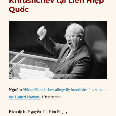
Khrushchev tại Liên Hiệp
Quốc
Nguồn:
Nikita Khrushchev allegedly brandishes his shoe at
the United Nations
,
History.com
Biên dịch:
Nguyễn Thị Kim Phụng