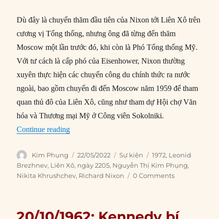
Dù đây là chuyến thăm đầu tiên của Nixon tới Liên Xô trên
cương vị Tổng thống, nhưng ông đã từng đến thăm
Moscow một lần trước đó, khi còn là Phó Tổng thống Mỹ.
Với tư cách là cấp phó của Eisenhower, Nixon thường
xuyên thực hiện các chuyến công du chính thức ra nước
ngoài, bao gồm chuyến đi đến Moscow năm 1959 để tham
quan thủ đô của Liên Xô, cũng như tham dự Hội chợ Văn
hóa và Thương mại Mỹ ở Công viên Sokolniki.
“22/05/1972: Tổng thống Nixon đến Moscow dự
Continue reading
Author
Posted
Categories
Tags
Kim Phụng
22/05/2022
Sự kiện
1972
,
Leonid
on
Brezhnev
,
Liên Xô
,
ngày 2205
,
Nguyễn Thị Kim Phụng
,
Nikita Khrushchev
,
Richard Nixon
0 Comments
20/10/1962: Kennedy bí