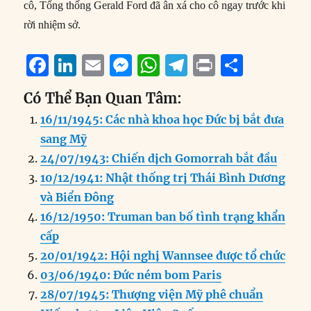
cô, Tổng thống Gerald Ford đã ân xá cho cô ngay trước khi
rời nhiệm sở.
F
Li
E
M
W
T
P
S
a
n
m
e
h
el
ri
h
Có Thể Bạn Quan Tâm:
c
k
ai
ss
at
e
n
a
16/11/1945: Các nhà khoa học Đức bị bắt đưa
e
e
l
e
s
g
t
re
sang Mỹ
b
d
n
A
r
24/07/1943: Chiến dịch Gomorrah bắt đầu
o
I
g
p
a
10/12/1941: Nhật thống trị Thái Bình Dương
o
n
er
p
m
và Biển Đông
k
16/12/1950: Truman ban bố tình trạng khẩn
cấp
20/01/1942: Hội nghị Wannsee được tổ chức
03/06/1940: Đức ném bom Paris
28/07/1945: Thượng viện Mỹ phê chuẩn