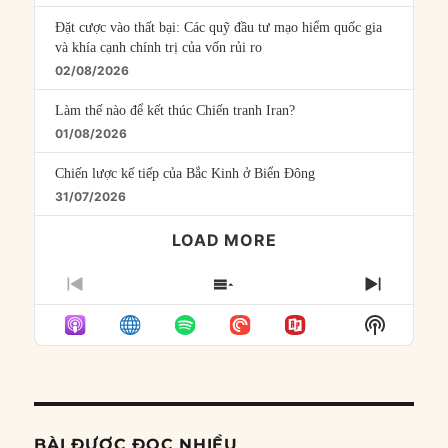
Đặt cược vào thất bại: Các quỹ đầu tư mạo hiểm quốc gia
và khía cạnh chính trị của vốn rủi ro
02/08/2026
Làm thế nào để kết thúc Chiến tranh Iran?
01/08/2026
Chiến lược kế tiếp của Bắc Kinh ở Biển Đông
31/07/2026
LOAD MORE
PREVIOUS
SHOW
NEXT
EPISODE
EPISODES
EPISO
Show
LIST
Podcast
Informat
BÀI ĐƯỢC ĐỌC NHIỀU