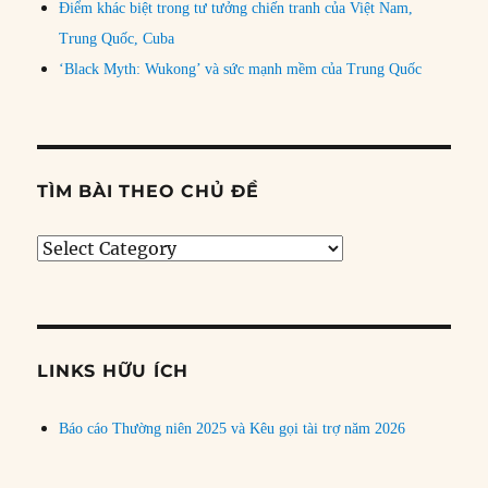
Điểm khác biệt trong tư tưởng chiến tranh của Việt Nam,
Trung Quốc, Cuba
‘Black Myth: Wukong’ và sức mạnh mềm của Trung Quốc
TÌM BÀI THEO CHỦ ĐỀ
Tìm
bài
theo
chủ
đề
LINKS HỮU ÍCH
Báo cáo Thường niên 2025 và Kêu gọi tài trợ năm 2026