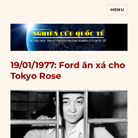
MENU
Nghiên cứu quốc tế
19/01/1977: Ford ân xá cho
Tokyo Rose