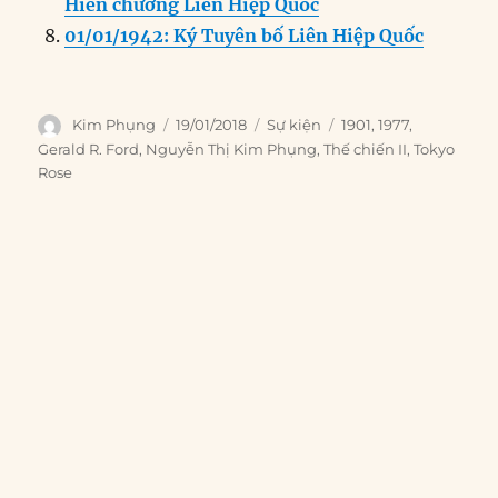
Hiến chương Liên Hiệp Quốc
01/01/1942: Ký Tuyên bố Liên Hiệp Quốc
Author
Posted
Categories
Tags
Kim Phụng
19/01/2018
Sự kiện
1901
,
1977
,
on
Gerald R. Ford
,
Nguyễn Thị Kim Phụng
,
Thế chiến II
,
Tokyo
Rose