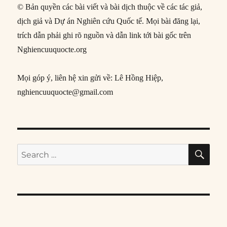
© Bản quyền các bài viết và bài dịch thuộc về các tác giả,
dịch giả và Dự án Nghiên cứu Quốc tế. Mọi bài đăng lại,
trích dẫn phải ghi rõ nguồn và dẫn link tới bài gốc trên
Nghiencuuquocte.org
Mọi góp ý, liên hệ xin gửi về: Lê Hồng Hiệp,
nghiencuuquocte@gmail.com
SE
Search
for: