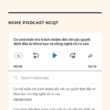
NGHE PODCAST NCQT
Audio
Player
Cơ chế miễn trừ trách nhiệm đối với các quyết
định đầu tư khoa học và công nghệ rủi ro cao
1
X
SKIP
PLAY
JUMP
CHANGE
SHARE
PLAYBACK
THIS
BACKWARD
PAUSE
FORWARD
00:00
RATE
55:10
EPISOD
Search
Episodes
Cơ chế miễn trừ trách nhiệm đối với các quyết định đầu tư
khoa học và công nghệ rủi ro cao
08/08/2026
Giai đoạn tiếp theo trong cuộc trấn áp các dân tộc thiểu số