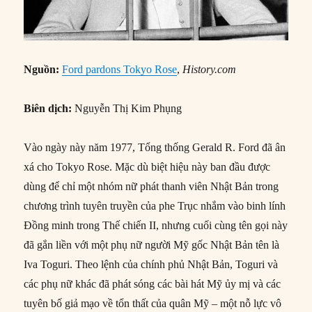
Nguồn:
Ford pardons Tokyo Rose
,
History.com
Biên dịch:
Nguyễn Thị Kim Phụng
Vào ngày này năm 1977, Tổng thống Gerald R. Ford đã ân
xá cho Tokyo Rose. Mặc dù biệt hiệu này ban đầu được
dùng để chỉ một nhóm nữ phát thanh viên Nhật Bản trong
chương trình tuyên truyền của phe Trục nhắm vào binh lính
Đồng minh trong Thế chiến II, nhưng cuối cùng tên gọi này
đã gắn liền với một phụ nữ người Mỹ gốc Nhật Bản tên là
Iva Toguri. Theo lệnh của chính phủ Nhật Bản, Toguri và
các phụ nữ khác đã phát sóng các bài hát Mỹ ủy mị và các
tuyên bố giả mạo về tổn thất của quân Mỹ – một nỗ lực vô