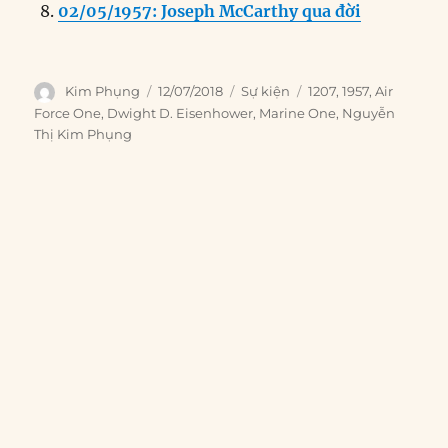
02/05/1957: Joseph McCarthy qua đời
Author
Posted
Categories
Tags
Kim Phụng
12/07/2018
Sự kiện
1207
,
1957
,
Air
on
Force One
,
Dwight D. Eisenhower
,
Marine One
,
Nguyễn
Thị Kim Phụng