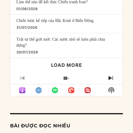
Làm thế nào để kết thúc Chiến tranh Iran?
01/08/2026
Chiến lược kế tiếp của Bắc Kinh ở Biển Đông
31/07/2026
Trật tự thế giới mới: Các nước nhỏ sẽ luôn phải chịu
đựng?
30/07/2026
LOAD MORE
PREVIOUS
SHOW
NEXT
EPISODE
EPISODES
EPISO
Show
LIST
Podcast
Informat
BÀI ĐƯỢC ĐỌC NHIỀU