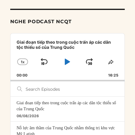
NGHE PODCAST NCQT
Audio
Player
Giai đoạn tiếp theo trong cuộc trấn áp các dân
tộc thiểu số của Trung Quốc
1
X
SKIP
PLAY
JUMP
CHANGE
SHARE
PLAYBACK
THIS
BACKWARD
PAUSE
FORWARD
00:00
RATE
16:25
EPISOD
Search
Episodes
Giai đoạn tiếp theo trong cuộc trấn áp các dân tộc thiểu số
của Trung Quốc
06/08/2026
Nỗ lực âm thầm của Trung Quốc nhằm thống trị khu vực
Mỹ Latinh