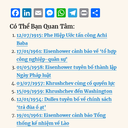
F
Li
E
M
W
T
P
S
a
n
m
e
h
el
ri
h
Có Thể Bạn Quan Tâm:
c
k
ai
ss
at
e
n
a
12/07/1915: Phe Hiệp Ước tấn công Achi
e
e
l
e
s
g
t
re
Baba
b
d
n
A
r
17/01/1961: Eisenhower cảnh báo về ‘tổ hợp
o
I
g
p
a
công nghiệp-quân sự’
o
n
er
p
m
01/05/1958: Eisenhower tuyên bố thành lập
k
Ngày Pháp luật
03/07/1957: Khrushchev củng cố quyền lực
15/09/1959: Khrushchev đến Washington
12/01/1954: Dulles tuyên bố về chính sách
‘trả đũa ồ ạt’
19/01/1961: Eisenhower cảnh báo Tổng
thống kế nhiệm về Lào