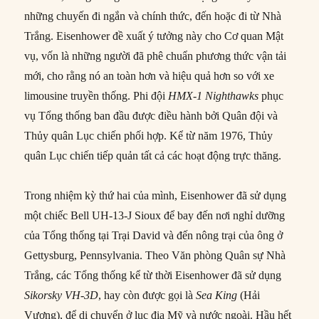
những chuyến đi ngắn và chính thức, đến hoặc đi từ Nhà
Trắng. Eisenhower đề xuất ý tưởng này cho Cơ quan Mật
vụ, vốn là những người đã phê chuẩn phương thức vận tải
mới, cho rằng nó an toàn hơn và hiệu quả hơn so với xe
limousine truyền thống. Phi đội
HMX-1 Nighthawks
phục
vụ Tổng thống ban đầu được điều hành bởi Quân đội và
Thủy quân Lục chiến phối hợp. Kể từ năm 1976, Thủy
quân Lục chiến tiếp quản tất cả các hoạt động trực thăng.
Trong nhiệm kỳ thứ hai của mình, Eisenhower đã sử dụng
một chiếc Bell UH-13-J Sioux để bay đến nơi nghỉ dưỡng
của Tổng thống tại Trại David và đến nông trại của ông ở
Gettysburg, Pennsylvania. Theo Văn phòng Quân sự Nhà
Trắng, các Tổng thống kể từ thời Eisenhower đã sử dụng
Sikorsky VH-3D
, hay còn được gọi là
Sea King
(Hải
Vương), để di chuyển ở lục địa Mỹ và nước ngoài. Hầu hết