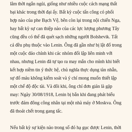
lâm thời ngắn ngủi, giống như nhiều cuộc cách mạng thất
bại khác trong thời đại ấy. Bất kỳ cuộc tấn công có phối
hợp nào của phe Bạch Vệ, bên còn lại trong nội chiến Nga,
hay bất kỳ sự can thiệp nào của các lực lượng phương Tây
cũng đều có thể đã quét sạch những người Bolshevik. Tất
cả đều phụ thuộc vào Lenin. Ông đã gần như bị lật đổ trong
một cuộc đảo chính khi các nhóm đối lập liên minh với
nhau, nhưng Lenin đã tự tạo ra may mắn cho mình khi biết
kết hợp niềm tin ý thức hệ, chủ nghĩa thực dụng tàn nhẫn,
sự đổ máu không kiểm soát và ý chí mong muốn thiết lập
một chế độ độc tài. Và đôi khi, ông chỉ đơn giản là gặp
may: Ngày 30/08/1918, Lenin bị bắn khi đang phát biểu
trước đám đông công nhân tại một nhà máy ở Moskva. Ông
đã thoát chết trong gang tấc.
Nếu bất kỳ sự kiện nào trong số đó hạ gục được Lenin, thời