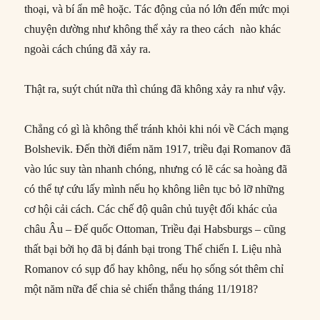
thoại, và bí ẩn mê hoặc. Tác động của nó lớn đến mức mọi
chuyện dường như không thể xảy ra theo cách nào khác
ngoài cách chúng đã xảy ra.
Thật ra, suýt chút nữa thì chúng đã không xảy ra như vậy.
Chẳng có gì là không thể tránh khỏi khi nói về Cách mạng
Bolshevik. Đến thời điểm năm 1917, triều đại Romanov đã
vào lúc suy tàn nhanh chóng, nhưng có lẽ các sa hoàng đã
có thể tự cứu lấy mình nếu họ không liên tục bỏ lỡ những
cơ hội cải cách. Các chế độ quân chủ tuyệt đối khác của
châu Âu – Đế quốc Ottoman, Triều đại Habsburgs – cũng
thất bại bởi họ đã bị đánh bại trong Thế chiến I. Liệu nhà
Romanov có sụp đổ hay không, nếu họ sống sót thêm chỉ
một năm nữa để chia sẻ chiến thắng tháng 11/1918?