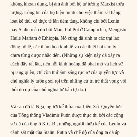
không khoan dung, bị ám ảnh bởi hệ tư tưởng Marxist trừu
tượng. Lòng tin của họ biện minh cho việc thảm sát hàng
loạt kẻ thù, cả thực tế lẫn tiềm tàng, không chỉ bởi Lenin
hay Stalin mà còn bởi Mao, Pol Pot ở Campuchia, Mengistu
Haile Mariam ở Ethiopia. Nó cũng đã sinh ra các trại lao
động nô lệ, các thảm họa kinh tế và các thiệt hại tâm lý
chưa từng được nhắc đến. (Những sự kiện này đã xảy ra
cách đây rất lâu, nên nỗi kinh hoàng đã phai mờ và lịch sử
bị lãng quên; chỉ còn thứ ánh sáng rực rỡ của quyền lực và
chủ nghĩa lý tưởng soi rọi trên những cử tri trẻ thất vọng với
thói do dự của chủ nghĩa tư bản tự do.)
Và sau đó là Nga, người kế thừa của Liên Xô. Quyền lực
của Tổng thống Vladimir Putin được thực thi bởi các cộng
sự cũ của ông ở K.G.B., những người thừa kế của Lenin và
cảnh sát mật của Stalin. Putin và chế độ của ông ta đã áp