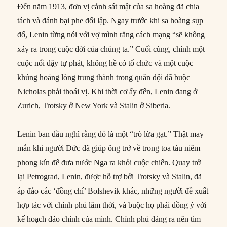
Đến năm 1913, đơn vị cảnh sát mật của sa hoàng đã chia
tách và đánh bại phe đối lập. Ngay trước khi sa hoàng sụp
đổ, Lenin từng nói với vợ mình rằng cách mạng “sẽ không
xảy ra trong cuộc đời của chúng ta.” Cuối cùng, chính một
cuộc nổi dậy tự phát, không hề có tổ chức và một cuộc
khủng hoảng lòng trung thành trong quân đội đã buộc
Nicholas phải thoái vị. Khi thời cơ ấy đến, Lenin đang ở
Zurich, Trotsky ở New York và Stalin ở Siberia.
Lenin ban đầu nghĩ rằng đó là một “trò lừa gạt.” Thật may
mắn khi người Đức đã giúp ông trở về trong toa tàu niêm
phong kín để đưa nước Nga ra khỏi cuộc chiến. Quay trở
lại Petrograd, Lenin, được hỗ trợ bởi Trotsky và Stalin, đã
áp đảo các ‘đồng chí’ Bolshevik khác, những người đề xuất
hợp tác với chính phủ lâm thời, và buộc họ phải đồng ý với
kế hoạch đảo chính của mình. Chính phủ đáng ra nên tìm