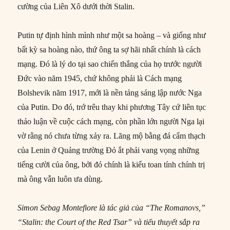
cường của Liên Xô dưới thời Stalin.
Putin tự định hình mình như một sa hoàng – và giống như
bất kỳ sa hoàng nào, thứ ông ta sợ hãi nhất chính là cách
mạng. Đó là lý do tại sao chiến thắng của họ trước người
Đức vào năm 1945, chứ không phải là Cách mạng
Bolshevik năm 1917, mới là nền tảng sáng lập nước Nga
của Putin. Do đó, trớ trêu thay khi phương Tây cứ liên tục
thảo luận về cuộc cách mạng, còn phần lớn người Nga lại
vờ rằng nó chưa từng xảy ra. Lăng mộ bằng đá cẩm thạch
của Lenin ở Quảng trường Đỏ ắt phải vang vọng những
tiếng cười của ông, bởi đó chính là kiểu toan tính chính trị
mà ông vẫn luôn ưa dùng.
Simon Sebag Montefiore là tác giả của “The Romanovs,”
“Stalin: the Court of the Red Tsar” và tiểu thuyết sắp ra