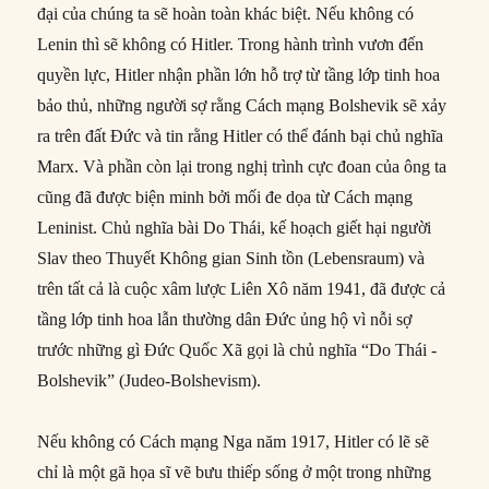
đại của chúng ta sẽ hoàn toàn khác biệt. Nếu không có
Lenin thì sẽ không có Hitler. Trong hành trình vươn đến
quyền lực, Hitler nhận phần lớn hỗ trợ từ tầng lớp tinh hoa
bảo thủ, những người sợ rằng Cách mạng Bolshevik sẽ xảy
ra trên đất Đức và tin rằng Hitler có thể đánh bại chủ nghĩa
Marx. Và phần còn lại trong nghị trình cực đoan của ông ta
cũng đã được biện minh bởi mối đe dọa từ Cách mạng
Leninist. Chủ nghĩa bài Do Thái, kế hoạch giết hại người
Slav theo Thuyết Không gian Sinh tồn (Lebensraum) và
trên tất cả là cuộc xâm lược Liên Xô năm 1941, đã được cả
tầng lớp tinh hoa lẫn thường dân Đức ủng hộ vì nỗi sợ
trước những gì Đức Quốc Xã gọi là chủ nghĩa “Do Thái -
Bolshevik” (Judeo-Bolshevism).
Nếu không có Cách mạng Nga năm 1917, Hitler có lẽ sẽ
chỉ là một gã họa sĩ vẽ bưu thiếp sống ở một trong những