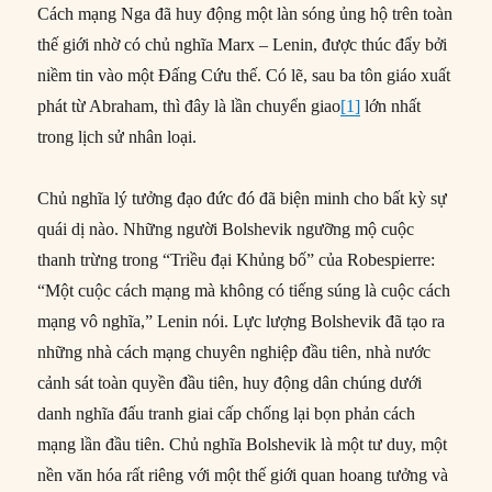
Cách mạng Nga đã huy động một làn sóng ủng hộ trên toàn
thế giới nhờ có chủ nghĩa Marx – Lenin, được thúc đẩy bởi
niềm tin vào một Đấng Cứu thế. Có lẽ, sau ba tôn giáo xuất
phát từ Abraham, thì đây là lần chuyển giao
[1]
lớn nhất
trong lịch sử nhân loại.
Chủ nghĩa lý tưởng đạo đức đó đã biện minh cho bất kỳ sự
quái dị nào. Những người Bolshevik ngưỡng mộ cuộc
thanh trừng trong “Triều đại Khủng bố” của Robespierre:
“Một cuộc cách mạng mà không có tiếng súng là cuộc cách
mạng vô nghĩa,” Lenin nói. Lực lượng Bolshevik đã tạo ra
những nhà cách mạng chuyên nghiệp đầu tiên, nhà nước
cảnh sát toàn quyền đầu tiên, huy động dân chúng dưới
danh nghĩa đấu tranh giai cấp chống lại bọn phản cách
mạng lần đầu tiên. Chủ nghĩa Bolshevik là một tư duy, một
nền văn hóa rất riêng với một thế giới quan hoang tưởng và