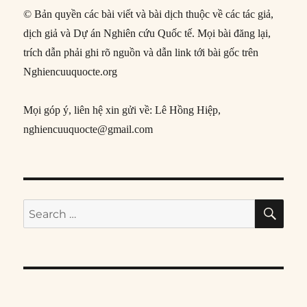
© Bản quyền các bài viết và bài dịch thuộc về các tác giả,
dịch giả và Dự án Nghiên cứu Quốc tế. Mọi bài đăng lại,
trích dẫn phải ghi rõ nguồn và dẫn link tới bài gốc trên
Nghiencuuquocte.org
Mọi góp ý, liên hệ xin gửi về: Lê Hồng Hiệp,
nghiencuuquocte@gmail.com
SE
Search
for: