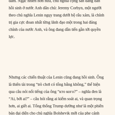
đảm. Ngạc nhiên hơn nữa, chủ nghĩa cộng sản đang dần
hồi sinh ở nước Anh dân chủ: Jeremy Corbyn, một người
theo chủ nghĩa Lenin ngụy trang dưới bộ râu xám, là chính
trị gia cực đoan nhất từng lãnh đạo một trong hai đảng
chính của nước Anh, và ông đang dần tiến gần tới quyền
lực.
Nhưng các chiến thuật của Lenin cũng đang hồi sinh. Ông
là thiên tài trong “trò chơi có tổng bằng không,” thể hiện
qua câu nói nổi tiếng của ông “кто кого?” – nghĩa đen là
“Ai, bởi ai?” – câu hỏi rằng ai kiểm soát ai, và quan trọng
hơn, ai giết ai. Tổng thống Trump dường như là một phiên
bản đại diện cho chủ nghĩa Bolshevik mới của phe cánh