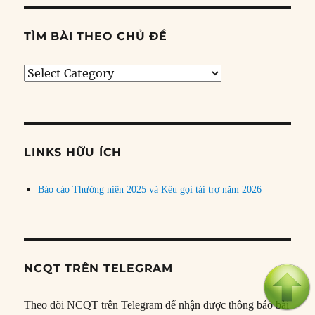
TÌM BÀI THEO CHỦ ĐỀ
Tìm
bài
theo
chủ
đề
LINKS HỮU ÍCH
Báo cáo Thường niên 2025 và Kêu gọi tài trợ năm 2026
NCQT TRÊN TELEGRAM
Theo dõi NCQT trên Telegram để nhận được thông báo bài