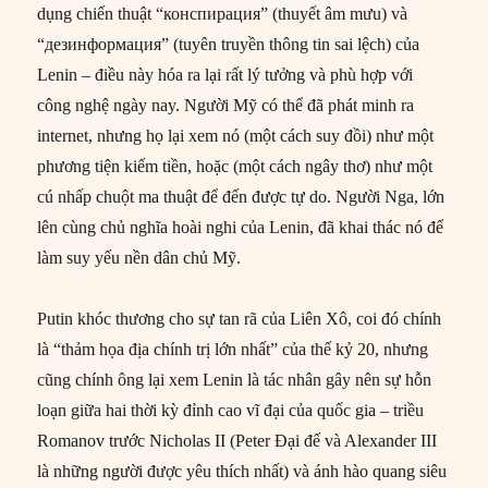
dụng chiến thuật “конспирация” (thuyết âm mưu) và
“дезинформация” (tuyên truyền thông tin sai lệch) của
Lenin – điều này hóa ra lại rất lý tưởng và phù hợp với
công nghệ ngày nay. Người Mỹ có thể đã phát minh ra
internet, nhưng họ lại xem nó (một cách suy đồi) như một
phương tiện kiếm tiền, hoặc (một cách ngây thơ) như một
cú nhấp chuột ma thuật để đến được tự do. Người Nga, lớn
lên cùng chủ nghĩa hoài nghi của Lenin, đã khai thác nó để
làm suy yếu nền dân chủ Mỹ.
Putin khóc thương cho sự tan rã của Liên Xô, coi đó chính
là “thảm họa địa chính trị lớn nhất” của thế kỷ 20, nhưng
cũng chính ông lại xem Lenin là tác nhân gây nên sự hỗn
loạn giữa hai thời kỳ đỉnh cao vĩ đại của quốc gia – triều
Romanov trước Nicholas II (Peter Đại đế và Alexander III
là những người được yêu thích nhất) và ánh hào quang siêu