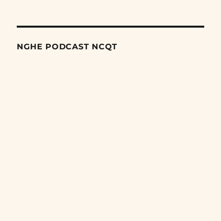
NGHE PODCAST NCQT
Search
Episodes
Tại sao Mỹ cứ liên tục đánh đâu thua đó?
10/08/2026
Tại sao Nga vẫn tiếp tục chiến đấu dù suy yếu?
10/08/2026
Hình thức chiến tranh với Đài Loan mà Trung Quốc có thể
chọn
09/08/2026