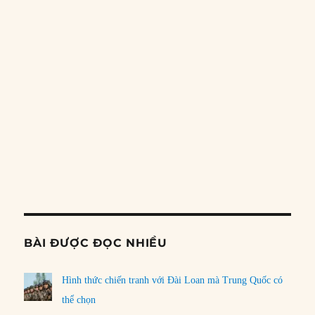
Nhật Bản?
04/08/2026
Điểm mù chiến lược của Trump tại Thái Bình Dương
03/08/2026
LOAD MORE
PREVIOUS
SHOW
NEXT
EPISODE
EPISODES
EPISO
Show
LIST
Podcast
Information
BÀI ĐƯỢC ĐỌC NHIỀU
Hình thức chiến tranh với Đài Loan mà Trung Quốc có
thể chọn