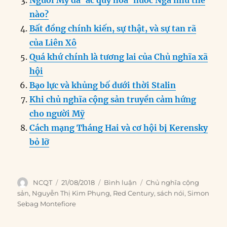
nào?
Bất đồng chính kiến, sự thật, và sự tan rã
của Liên Xô
Quá khứ chính là tương lai của Chủ nghĩa xã
hội
Bạo lực và khủng bố dưới thời Stalin
Khi chủ nghĩa cộng sản truyền cảm hứng
cho người Mỹ
Cách mạng Tháng Hai và cơ hội bị Kerensky
bỏ lỡ
Author
Posted
Categories
Tags
NCQT
21/08/2018
Bình luận
Chủ nghĩa cộng
on
sản
,
Nguyễn Thị Kim Phụng
,
Red Century
,
sách nói
,
Simon
Sebag Montefiore