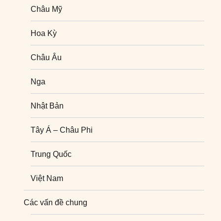
Châu Mỹ
Hoa Kỳ
Châu Âu
Nga
Nhật Bản
Tây Á – Châu Phi
Trung Quốc
Việt Nam
Nghiên cứu quốc tế
Các vấn đề chung