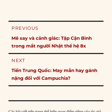
Post
PREVIOUS
navigation
Previous
Mê say và cảnh giác: Tập Cận Bình
post:
trong mắt người Nhật thế hệ 8x
NEXT
Next
Tiền Trung Quốc: May mắn hay gánh
post:
nặng đối với Campuchia?
Các bài viết trên trang thể hiện quan điểm riêng của tác giả,