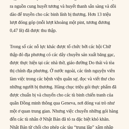
ra nguồn cung huyết tương và huyết thanh sẵn sàng và dồi
dào để truyền cho các binh lính bị thương. Hơn 13 triệu
lượt đóng góp (mỗi lượt khoảng một pint, tương đương
0,47 lít) đã được thu thập.
Trong số các nỗ lực khác được tổ chức bởi các hội Chữ
thập đỏ địa phương có các dây chuyền sản xuất băng gạc,
được thực hiện tại các nhà thờ, giáo đường Do thái và tòa
thị chính địa phương. Ở nước ngoài, các tình nguyện viên
làm việc trong các bệnh viện quân sự, đọc và viết thư cho
những người bị thương. Hàng chục triệu gói thực phẩm đã
được chuẩn bị và chuyển cho các tù binh chiến tranh của
quân Đồng minh thông qua Geneva, nơi đóng vai trò như
một ơ quan trung gian. Nhưng việc chuyển những gói hàng
đến các tù nhân ở Nhật Bản đã tỏ ra đặc biệt khó khăn.
Nhật Bản từ chối cho phép các tàu “trung lập” xâm nhập