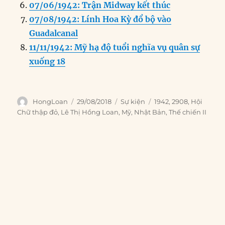
07/06/1942: Trận Midway kết thúc
07/08/1942: Lính Hoa Kỳ đổ bộ vào
Guadalcanal
11/11/1942: Mỹ hạ độ tuổi nghĩa vụ quân sự
xuống 18
Author
Posted
Categories
Tags
HongLoan
29/08/2018
Sự kiện
1942
,
2908
,
Hội
on
Chữ thập đỏ
,
Lê Thị Hồng Loan
,
Mỹ
,
Nhật Bản
,
Thế chiến II