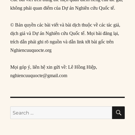
không phải quan điểm của Dự án Nghiên cứu Quốc tế.
© Bản quyền các bài viết và bài dịch thuộc về các tác giả,
dịch giả và Dự án Nghiên cứu Quốc tế. Mọi bài đăng lại,
trích dẫn phải ghi rõ nguồn và dẫn link tới bài gốc trên
Nghiencuuquocte.org
Mọi góp ý, liên hệ xin gửi về: Lê Hồng Hiệp,
nghiencuuquocte@gmail.com
SE
Search
for: