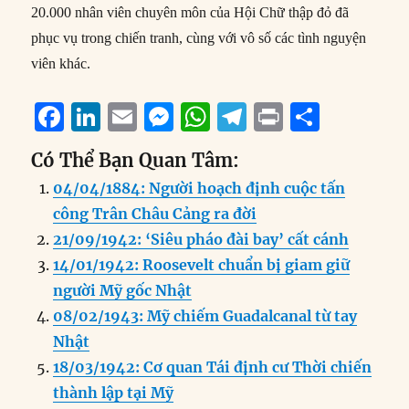
20.000 nhân viên chuyên môn của Hội Chữ thập đỏ đã
phục vụ trong chiến tranh, cùng với vô số các tình nguyện
viên khác.
F
Li
E
M
W
T
P
S
a
n
m
e
h
el
ri
h
Có Thể Bạn Quan Tâm:
c
k
ai
ss
at
e
n
a
04/04/1884: Người hoạch định cuộc tấn
e
e
l
e
s
g
t
re
công Trân Châu Cảng ra đời
b
d
n
A
r
21/09/1942: ‘Siêu pháo đài bay’ cất cánh
o
I
g
p
a
14/01/1942: Roosevelt chuẩn bị giam giữ
o
n
er
p
m
người Mỹ gốc Nhật
k
08/02/1943: Mỹ chiếm Guadalcanal từ tay
Nhật
18/03/1942: Cơ quan Tái định cư Thời chiến
thành lập tại Mỹ