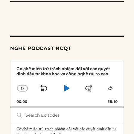
NGHE PODCAST NCQT
Audio
Player
Cơ chế miễn trừ trách nhiệm đối với các quyết
định đầu tư khoa học và công nghệ rủi ro cao
1
X
SKIP
PLAY
JUMP
CHANGE
SHARE
PLAYBACK
THIS
BACKWARD
PAUSE
FORWARD
00:00
RATE
55:10
EPISOD
Search
Episodes
Cơ chế miễn trừ trách nhiệm đối với các quyết định đầu tư