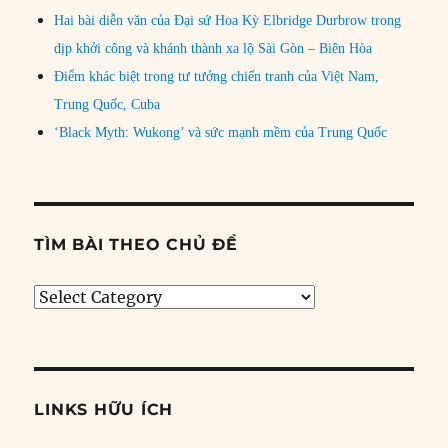
Hai bài diễn văn của Đại sứ Hoa Kỳ Elbridge Durbrow trong
dịp khởi công và khánh thành xa lộ Sài Gòn – Biên Hòa
Điểm khác biệt trong tư tưởng chiến tranh của Việt Nam,
Trung Quốc, Cuba
‘Black Myth: Wukong’ và sức mạnh mềm của Trung Quốc
TÌM BÀI THEO CHỦ ĐỀ
Tìm
bài
theo
chủ
đề
LINKS HỮU ÍCH