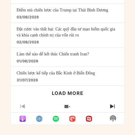
Điểm mù chiến lược của Trump tại Thái Bình Dương
03/08/2026
Đặt cược vào thất bại: Các quỹ đầu tư mạo hiểm quốc gia
và khía cạnh chính trị của vốn rủi ro
02/08/2026
Làm thế nào để kết thúc Chiến tranh Iran?
01/08/2026
Chiến lược kế tiếp của Bắc Kinh ở Biển Đông
31/07/2026
LOAD MORE
PREVIOUS
SHOW
NEXT
EPISODE
EPISODES
EPISO
Show
LIST
Podcast
Informat