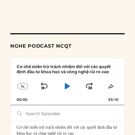
NGHE PODCAST NCQT
Audio
Player
Cơ chế miễn trừ trách nhiệm đối với các quyết
định đầu tư khoa học và công nghệ rủi ro cao
1
X
SKIP
PLAY
JUMP
CHANGE
SHARE
PLAYBACK
THIS
BACKWARD
PAUSE
FORWARD
00:00
RATE
55:10
EPISOD
Search
Episodes
Cơ chế miễn trừ trách nhiệm đối với các quyết định đầu tư
khoa học và công nghệ rủi ro cao