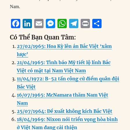
Nam.
F
Li
E
M
W
T
P
S
a
n
m
e
h
el
ri
h
Có Thể Bạn Quan Tâm:
c
k
ai
ss
at
e
n
a
27/02/1965: Hoa Kỳ lên án Bắc Việt ‘xâm
e
e
l
e
s
g
t
re
lược’
b
d
n
A
r
21/04/1965: Tình báo Mỹ tiết lộ lính Bắc
o
I
g
p
a
Việt có mặt tại Nam Việt Nam
o
n
er
p
m
11/04/1972: B-52 tấn công cứ điểm quân đội
k
Bắc Việt
16/07/1965: McNamara thăm Nam Việt
Nam
25/07/1964: Đề xuất không kích Bắc Việt
18/04/1969: Nixon nói triển vọng hòa bình
ở Việt Nam đang cải thiện