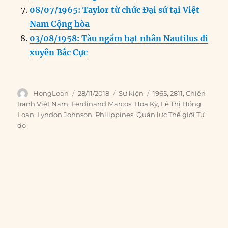
08/07/1965: Taylor từ chức Đại sứ tại Việt
Nam Cộng hòa
03/08/1958: Tàu ngầm hạt nhân Nautilus đi
xuyên Bắc Cực
Author
Posted
Categories
Tags
HongLoan
28/11/2018
Sự kiện
1965
,
2811
,
Chiến
on
tranh Việt Nam
,
Ferdinand Marcos
,
Hoa Kỳ
,
Lê Thị Hồng
Loan
,
Lyndon Johnson
,
Philippines
,
Quân lực Thế giới Tự
do