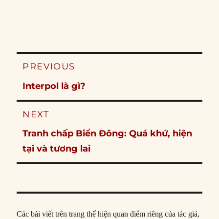
Post
PREVIOUS
navigation
Previous
Interpol là gì?
post:
NEXT
Next
Tranh chấp Biển Đông: Quá khứ, hiện
post:
tại và tương lai
Các bài viết trên trang thể hiện quan điểm riêng của tác giả,