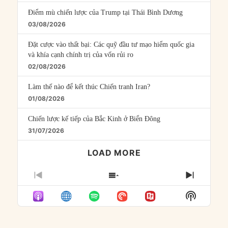
Điểm mù chiến lược của Trump tại Thái Bình Dương
03/08/2026
Đặt cược vào thất bại: Các quỹ đầu tư mạo hiểm quốc gia
và khía cạnh chính trị của vốn rủi ro
02/08/2026
Làm thế nào để kết thúc Chiến tranh Iran?
01/08/2026
Chiến lược kế tiếp của Bắc Kinh ở Biển Đông
31/07/2026
LOAD MORE
PREVIOUS
SHOW
NEXT
EPISODE
EPISODES
EPISO
Show
LIST
Podcast
Informat