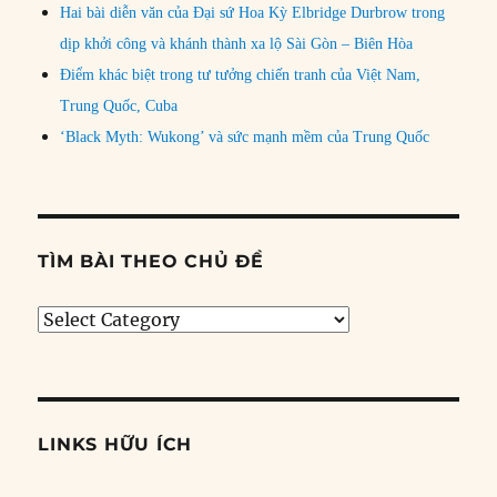
Hai bài diễn văn của Đại sứ Hoa Kỳ Elbridge Durbrow trong
dịp khởi công và khánh thành xa lộ Sài Gòn – Biên Hòa
Điểm khác biệt trong tư tưởng chiến tranh của Việt Nam,
Trung Quốc, Cuba
‘Black Myth: Wukong’ và sức mạnh mềm của Trung Quốc
TÌM BÀI THEO CHỦ ĐỀ
Tìm
bài
theo
chủ
đề
LINKS HỮU ÍCH