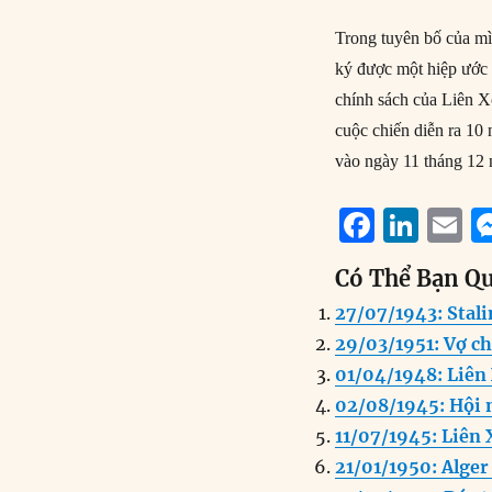
Trong tuyên bố của m
ký được một hiệp ước 
chính sách của Liên Xô
cuộc chiến diễn ra 10
vào ngày 11 tháng 12
F
Li
E
a
n
Có Thể Bạn Q
c
k
a
27/07/1943: Stali
e
e
l
29/03/1951: Vợ ch
b
d
01/04/1948: Liên
o
I
02/08/1945: Hội 
o
n
11/07/1945: Liên 
k
21/01/1950: Alger