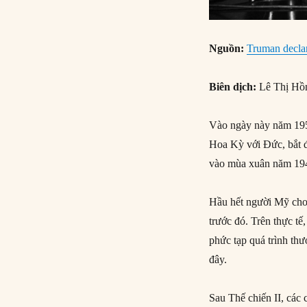
Nguồn:
Truman declar
Biên dịch:
Lê Thị Hồ
Vào ngày này năm 195
Hoa Kỳ với Đức, bắt đ
vào mùa xuân năm 19
Hầu hết người Mỹ cho 
trước đó. Trên thực t
phức tạp quá trình thư
đây.
Sau Thế chiến II, cá