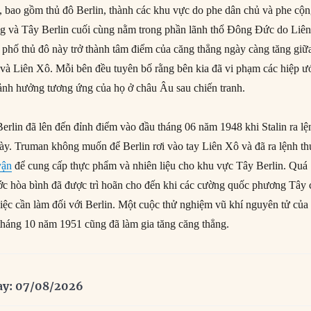
 bao gồm thủ đô Berlin, thành các khu vực do phe dân chủ và phe cộ
ng và Tây Berlin cuối cùng nằm trong phần lãnh thổ Đông Đức do Liê
 phố thủ đô này trở thành tâm điểm của căng thẳng ngày càng tăng giữ
à Liên Xô. Mỗi bên đều tuyên bố rằng bên kia đã vi phạm các hiệp ư
ảnh hưởng tương ứng của họ ở châu Âu sau chiến tranh.
erlin đã lên đến đỉnh điểm vào đầu tháng 06 năm 1948 khi Stalin ra lệ
ày. Truman không muốn để Berlin rơi vào tay Liên Xô và đã ra lệnh t
vận
để cung cấp thực phẩm và nhiên liệu cho khu vực Tây Berlin. Quá
ớc hòa bình đã được trì hoãn cho đến khi các cường quốc phương Tây 
iệc cần làm đối với Berlin. Một cuộc thử nghiệm vũ khí nguyên tử của
háng 10 năm 1951 cũng đã làm gia tăng căng thẳng.
ay: 07/08/2026