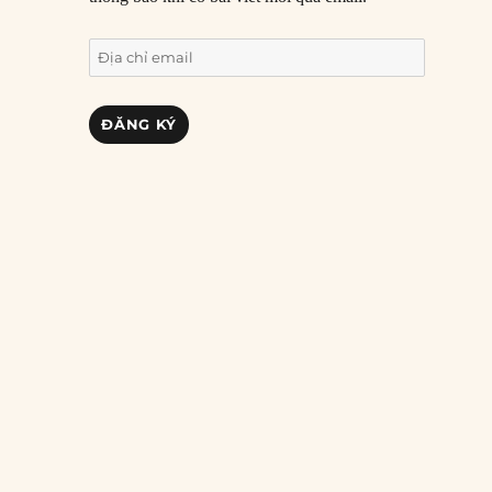
Địa
chỉ
email
ĐĂNG KÝ