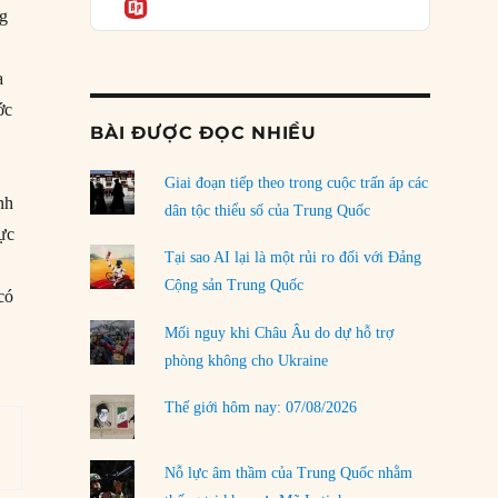
Informatio
04/08/2026
ng
Điểm mù chiến lược của Trump tại Thái Bình
n
Dương
a
03/08/2026
ớc
BÀI ĐƯỢC ĐỌC NHIỀU
Đặt cược vào thất bại: Các quỹ đầu tư mạo
hiểm quốc gia và khía cạnh chính trị của vốn
rủi ro
Giai đoạn tiếp theo trong cuộc trấn áp các
nh
02/08/2026
dân tộc thiểu số của Trung Quốc
hực
Làm thế nào để kết thúc Chiến tranh Iran?
Tại sao AI lại là một rủi ro đối với Đảng
01/08/2026
Cộng sản Trung Quốc
có
Chiến lược kế tiếp của Bắc Kinh ở Biển Đông
Mối nguy khi Châu Âu do dự hỗ trợ
31/07/2026
phòng không cho Ukraine
Trật tự thế giới mới: Các nước nhỏ sẽ luôn
Thế giới hôm nay: 07/08/2026
phải chịu đựng?
30/07/2026
Nỗ lực âm thầm của Trung Quốc nhằm
LOAD MORE