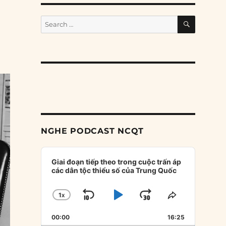
SEARCH
Search
for:
NGHE PODCAST NCQT
Audio
Player
Giai đoạn tiếp theo trong cuộc trấn áp
các dân tộc thiểu số của Trung Quốc
1
X
SKIP
PLAY
JUMP
CHANGE
SHARE
PLAYBACK
THIS
BACKWARD
PAUSE
FORWARD
00:00
RATE
16:25
EPISODE