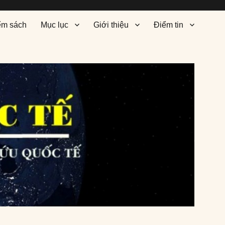
ểm sách
Mục lục
Giới thiệu
Điểm tin