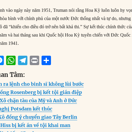
ình vào ngày này năm 1951, Truman nói rằng Hoa Kỳ luôn luôn hy vọ
hòa bình với chính phủ của một nước Đức thống nhất và tự do, nhưng
 đã “khiến cho điều đó trở nên bất khả thi.” Sự kết thúc chính thức củ
 năm và hai tháng sau khi Quốc hội Hoa Kỳ tuyên chiến với Đức Quốc
 năm 1941.
M
W
T
P
S
m
e
h
el
ri
h
uan Tâm:
i
ss
at
e
n
a
n ra lệnh cho binh sĩ không lùi bước
e
s
g
t
re
ồng Rosenberg bị kết tội gián điệp
n
A
r
 Xô chặn tàu của Mỹ và Anh ở Đức
g
p
a
nghị Potsdam kết thúc
er
p
m
Xô đồng ý chuyển giao Tây Berlin
 Hiss bị kết án về tội khai man