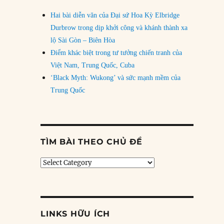
Hai bài diễn văn của Đại sứ Hoa Kỳ Elbridge
Durbrow trong dịp khởi công và khánh thành xa
lộ Sài Gòn – Biên Hòa
Điểm khác biệt trong tư tưởng chiến tranh của
Việt Nam, Trung Quốc, Cuba
‘Black Myth: Wukong’ và sức mạnh mềm của
Trung Quốc
TÌM BÀI THEO CHỦ ĐỀ
Tìm
bài
theo
chủ
đề
LINKS HỮU ÍCH