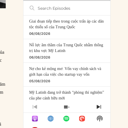
Search
Episodes
Giai đoạn tiếp theo trong cuộc trấn áp các dân
tộc thiểu số của Trung Quốc
06/08/2026
Nỗ lực âm thầm của Trung Quốc nhằm thống
trị khu vực Mỹ Latinh
của
06/08/2026
c
Nợ cho kẻ mộng mơ: Vốn vay chính sách và
giới hạn của việc cho startup vay vốn
05/08/2026
năm
àm
Mỹ Latinh đang trở thành “phòng thí nghiệm”
của phe cánh hữu mới
04/08/2026
PREVIOUS
SHOW
NEXT
EPISODE
EPISODES
EPISODE
Tại sao Trung Quốc phủ nhận cuộc gặp với
Show
LIST
Ngoại trưởng Nhật Bản?
Podcast
ã