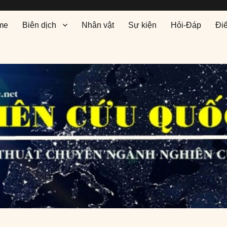
me
Biên dịch
Nhân vật
Sự kiện
Hỏi-Đáp
Đi