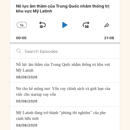
Audio
Player
Nỗ lực âm thầm của Trung Quốc nhằm thống trị
khu vực Mỹ Latinh
1
X
SKIP
PLAY
JUMP
CHANGE
SHARE
PLAYBACK
THIS
BACKWARD
PAUSE
FORWARD
00:00
RATE
21:08
EPISOD
Search
Episodes
Nỗ lực âm thầm của Trung Quốc nhằm thống trị khu vực
Mỹ Latinh
06/08/2026
Nợ cho kẻ mộng mơ: Vốn vay chính sách và giới hạn của
việc cho startup vay vốn
05/08/2026
Mỹ Latinh đang trở thành “phòng thí nghiệm” của phe
cánh hữu mới
04/08/2026