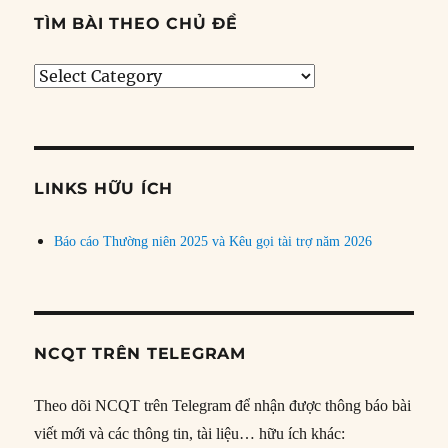
TÌM BÀI THEO CHỦ ĐỀ
Tìm
bài
theo
chủ
đề
LINKS HỮU ÍCH
Báo cáo Thường niên 2025 và Kêu gọi tài trợ năm 2026
NCQT TRÊN TELEGRAM
Theo dõi NCQT trên Telegram để nhận được thông báo bài
viết mới và các thông tin, tài liệu… hữu ích khác: