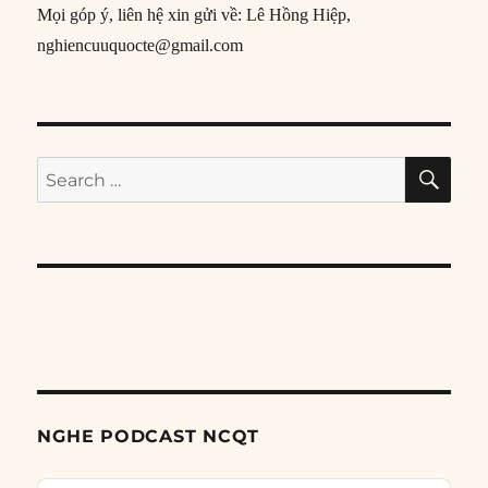
Mọi góp ý, liên hệ xin gửi về: Lê Hồng Hiệp,
nghiencuuquocte@gmail.com
SE
Search
for:
NGHE PODCAST NCQT