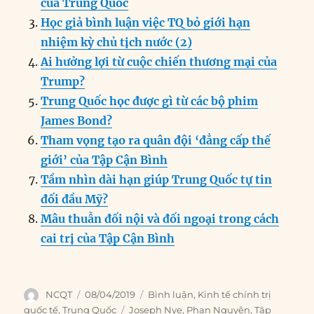
o
I
g
p
a
của Trung Quốc
o
n
er
p
m
Học giả bình luận việc TQ bỏ giới hạn
k
nhiệm kỳ chủ tịch nước (2)
Ai hưởng lợi từ cuộc chiến thương mại của
Trump?
Trung Quốc học được gì từ các bộ phim
James Bond?
Tham vọng tạo ra quân đội ‘đẳng cấp thế
giới’ của Tập Cận Bình
Tầm nhìn dài hạn giúp Trung Quốc tự tin
đối đầu Mỹ?
Mâu thuẫn đối nội và đối ngoại trong cách
cai trị của Tập Cận Bình
Author
Posted
Categories
NCQT
08/04/2019
Bình luận
,
Kinh tế chính trị
on
Tags
quốc tế
,
Trung Quốc
Joseph Nye
,
Phan Nguyên
,
Tập