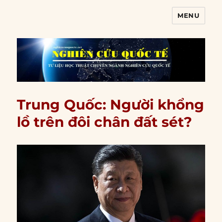
MENU
Nghiên cứu quốc tế
Trung Quốc: Người khổng
lồ trên đôi chân đất sét?