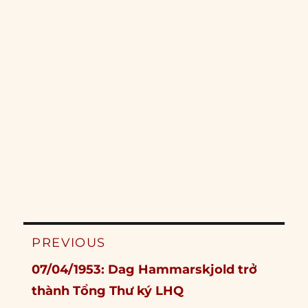
Post
PREVIOUS
navigation
Previous
07/04/1953: Dag Hammarskjold trở
post:
thành Tổng Thư ký LHQ