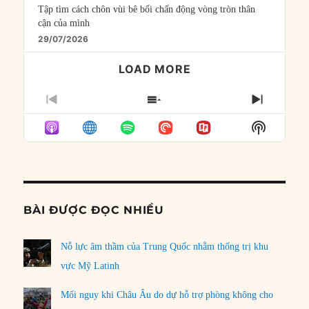
Tập tìm cách chôn vùi bê bối chấn động vòng tròn thân
cận của mình
29/07/2026
LOAD MORE
PREVIOUS
SHOW
NEXT
EPISODE
EPISODES
EPISO
Show
LIST
Podcast
Informat
BÀI ĐƯỢC ĐỌC NHIỀU
Nỗ lực âm thầm của Trung Quốc nhằm thống trị khu
vực Mỹ Latinh
Mối nguy khi Châu Âu do dự hỗ trợ phòng không cho