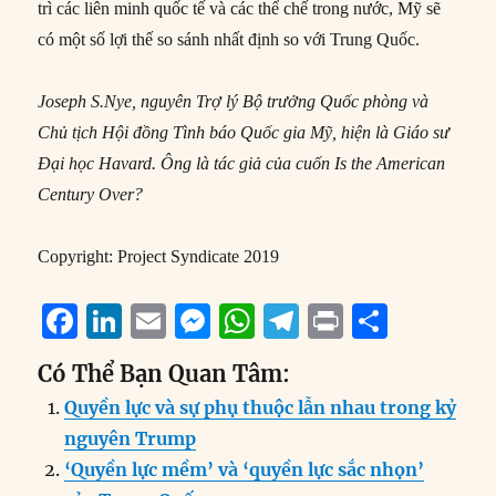
trì các liên minh quốc tế và các thể chế trong nước, Mỹ sẽ
có một số lợi thế so sánh nhất định so với Trung Quốc.
Joseph S.Nye, nguyên Trợ lý Bộ trưởng Quốc phòng và
Chủ tịch Hội đồng Tình báo Quốc gia Mỹ, hiện là Giáo sư
Đại học Havard. Ông là tác giả của cuốn Is the American
Century Over?
Copyright: Project Syndicate 2019
F
Li
E
M
W
T
P
S
a
n
m
e
h
el
ri
h
Có Thể Bạn Quan Tâm:
c
k
ai
ss
at
e
n
a
Quyền lực và sự phụ thuộc lẫn nhau trong kỷ
e
e
l
e
s
g
t
re
nguyên Trump
b
d
n
A
r
‘Quyền lực mềm’ và ‘quyền lực sắc nhọn’