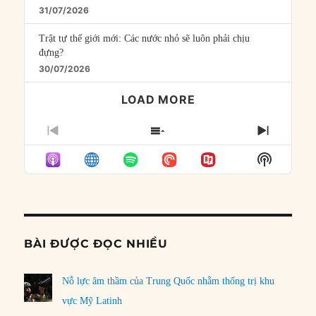
31/07/2026
Trật tự thế giới mới: Các nước nhỏ sẽ luôn phải chịu
đựng?
30/07/2026
LOAD MORE
PREVIOUS
SHOW
NEXT
EPISODE
EPISODES
EPISO
Show
LIST
Podcast
Informat
BÀI ĐƯỢC ĐỌC NHIỀU
Nỗ lực âm thầm của Trung Quốc nhằm thống trị khu
vực Mỹ Latinh