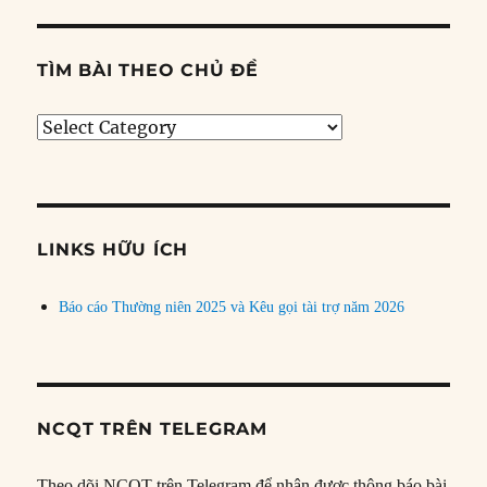
TÌM BÀI THEO CHỦ ĐỀ
Tìm
bài
theo
chủ
đề
LINKS HỮU ÍCH
Báo cáo Thường niên 2025 và Kêu gọi tài trợ năm 2026
NCQT TRÊN TELEGRAM
Theo dõi NCQT trên Telegram để nhận được thông báo bài