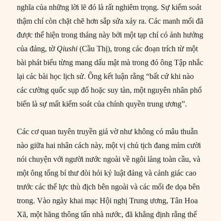
nghĩa của những lời lẽ đó là rất nghiêm trọng. Sự kiểm soát
thậm chí còn chặt chẽ hơn sắp sửa xảy ra. Các manh mối đã
được thể hiện trong tháng này bởi một tạp chí có ảnh hưởng
của đảng, tờ
Qiushi
(Cầu Thị), trong các đoạn trích từ một
bài phát biểu từng mang dấu mật mà trong đó ông Tập nhắc
lại các bài học lịch sử. Ông kết luận rằng “bất cứ khi nào
các cường quốc sụp đổ hoặc suy tàn, một nguyên nhân phổ
biến là sự mất kiểm soát của chính quyền trung ương”.
Các cơ quan tuyên truyền giả vờ như không có mâu thuẫn
nào giữa hai nhân cách này, một vị chủ tịch đang mỉm cười
nói chuyện với người nước ngoài về ngôi làng toàn cầu, và
một ông tổng bí thư đòi hỏi kỷ luật đảng và cảnh giác cao
trước các thế lực thù địch bên ngoài và các mối đe dọa bên
trong. Vào ngày khai mạc Hội nghị Trung ương, Tân Hoa
Xã, một hãng thông tấn nhà nước, đã khẳng định rằng thế