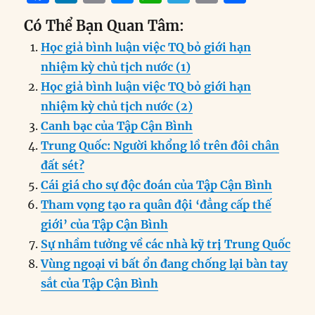
a
n
m
e
h
el
ri
h
Có Thể Bạn Quan Tâm:
c
k
ai
ss
at
e
n
a
Học giả bình luận việc TQ bỏ giới hạn
e
e
l
e
s
g
t
re
nhiệm kỳ chủ tịch nước (1)
b
d
n
A
r
Học giả bình luận việc TQ bỏ giới hạn
o
I
g
p
a
nhiệm kỳ chủ tịch nước (2)
o
n
er
p
m
Canh bạc của Tập Cận Bình
k
Trung Quốc: Người khổng lồ trên đôi chân
đất sét?
Cái giá cho sự độc đoán của Tập Cận Bình
Tham vọng tạo ra quân đội ‘đẳng cấp thế
giới’ của Tập Cận Bình
Sự nhầm tưởng về các nhà kỹ trị Trung Quốc
Vùng ngoại vi bất ổn đang chống lại bàn tay
sắt của Tập Cận Bình