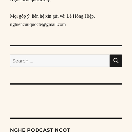
Mọi góp ý, liên hệ xin gửi về: Lê Hồng Hiệp,
nghiencuuquocte@gmail.com
SE
Search
for:
NGHE PODCAST NCQT