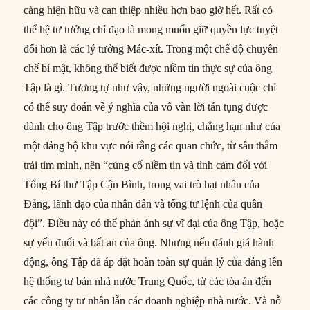
càng hiện hữu và can thiệp nhiều hơn bao giờ hết. Rất có
thể hệ tư tưởng chỉ đạo là mong muốn giữ quyền lực tuyệt
đối hơn là các lý tưởng Mác-xít. Trong một chế độ chuyên
chế bí mật, không thể biết được niềm tin thực sự của ông
Tập là gì. Tương tự như vậy, những người ngoài cuộc chỉ
có thể suy đoán về ý nghĩa của vô vàn lời tán tụng được
dành cho ông Tập trước thềm hội nghị, chẳng hạn như của
một đảng bộ khu vực nói rằng các quan chức, từ sâu thẳm
trái tim mình, nên “củng cố niềm tin và tình cảm đối với
Tổng Bí thư Tập Cận Bình, trong vai trò hạt nhân của
Đảng, lãnh đạo của nhân dân và tổng tư lệnh của quân
đội”. Điều này có thể phản ánh sự vĩ đại của ông Tập, hoặc
sự yếu đuối và bất an của ông. Nhưng nếu đánh giá hành
động, ông Tập đã áp đặt hoàn toàn sự quản lý của đảng lên
hệ thống tư bản nhà nước Trung Quốc, từ các tòa án đến
các công ty tư nhân lẫn các doanh nghiệp nhà nước. Và nỗ