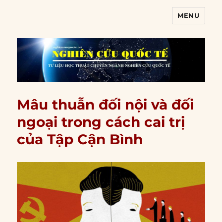
MENU
Nghiên cứu quốc tế
Mâu thuẫn đối nội và đối
ngoại trong cách cai trị
của Tập Cận Bình