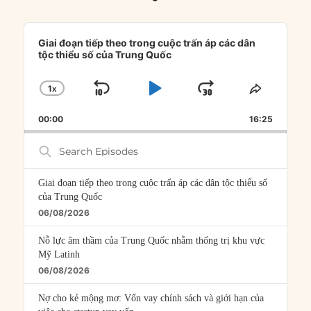
Audio
Player
Giai đoạn tiếp theo trong cuộc trấn áp các dân
tộc thiểu số của Trung Quốc
1
X
SKIP
PLAY
JUMP
CHANGE
SHARE
PLAYBACK
THIS
BACKWARD
PAUSE
FORWARD
00:00
RATE
16:25
EPISOD
Search
Episodes
Giai đoạn tiếp theo trong cuộc trấn áp các dân tộc thiểu số
của Trung Quốc
06/08/2026
Nỗ lực âm thầm của Trung Quốc nhằm thống trị khu vực
Mỹ Latinh
06/08/2026
Nợ cho kẻ mộng mơ: Vốn vay chính sách và giới hạn của