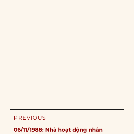
Post
PREVIOUS
navigation
Previous
06/11/1988: Nhà hoạt động nhân