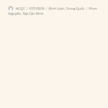
Author
Posted
Categories
Tags
NCQT
07/11/2019
Bình luận
,
Trung Quốc
Phan
on
Nguyên
,
Tập Cận Bình