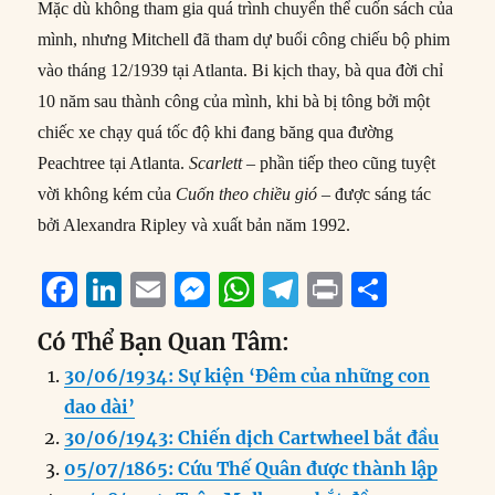
Mặc dù không tham gia quá trình chuyển thể cuốn sách của
mình, nhưng Mitchell đã tham dự buổi công chiếu bộ phim
vào tháng 12/1939 tại Atlanta. Bi kịch thay, bà qua đời chỉ
10 năm sau thành công của mình, khi bà bị tông bởi một
chiếc xe chạy quá tốc độ khi đang băng qua đường
Peachtree tại Atlanta.
Scarlett
– phần tiếp theo cũng tuyệt
vời không kém của
Cuốn theo chiều gió
– được sáng tác
bởi Alexandra Ripley và xuất bản năm 1992.
F
Li
E
M
W
T
P
S
a
n
m
e
h
el
ri
h
Có Thể Bạn Quan Tâm:
c
k
ai
ss
at
e
n
a
30/06/1934: Sự kiện ‘Đêm của những con
e
e
l
e
s
g
t
re
dao dài’
b
d
n
A
r
30/06/1943: Chiến dịch Cartwheel bắt đầu
o
I
g
p
a
05/07/1865: Cứu Thế Quân được thành lập