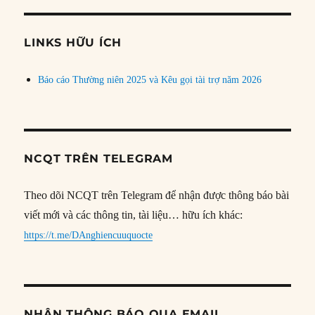
theo
chủ
đề
LINKS HỮU ÍCH
Báo cáo Thường niên 2025 và Kêu gọi tài trợ năm 2026
NCQT TRÊN TELEGRAM
Theo dõi NCQT trên Telegram để nhận được thông báo bài
viết mới và các thông tin, tài liệu… hữu ích khác:
https://t.me/DAnghiencuuquocte
NHẬN THÔNG BÁO QUA EMAIL