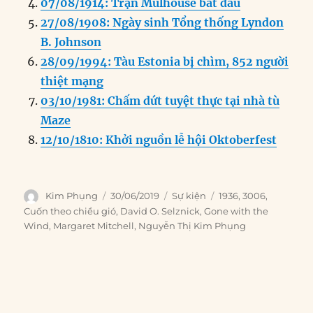
o
n
er
p
m
07/08/1914: Trận Mulhouse bắt đầu
k
27/08/1908: Ngày sinh Tổng thống Lyndon
B. Johnson
28/09/1994: Tàu Estonia bị chìm, 852 người
thiệt mạng
03/10/1981: Chấm dứt tuyệt thực tại nhà tù
Maze
12/10/1810: Khởi nguồn lễ hội Oktoberfest
Author
Posted
Categories
Tags
Kim Phụng
30/06/2019
Sự kiện
1936
,
3006
,
on
Cuốn theo chiều gió
,
David O. Selznick
,
Gone with the
Wind
,
Margaret Mitchell
,
Nguyễn Thị Kim Phụng