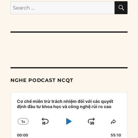
SE
Search
for:
NGHE PODCAST NCQT
Audio
Player
Cơ chế miễn trừ trách nhiệm đối với các quyết
định đầu tư khoa học và công nghệ rủi ro cao
1
X
SKIP
PLAY
JUMP
CHANGE
SHARE
PLAYBACK
THIS
BACKWARD
PAUSE
FORWARD
00:00
RATE
55:10
EPISOD