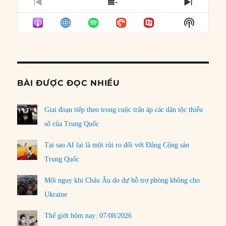
PREVIOUS
SHOW
NEXT
EPISODE
EPISODES
EPISO
Show
LIST
Podcast
Informat
BÀI ĐƯỢC ĐỌC NHIỀU
Giai đoạn tiếp theo trong cuộc trấn áp các dân tộc thiểu
số của Trung Quốc
Tại sao AI lại là một rủi ro đối với Đảng Cộng sản
Trung Quốc
Mối nguy khi Châu Âu do dự hỗ trợ phòng không cho
Ukraine
Thế giới hôm nay: 07/08/2026