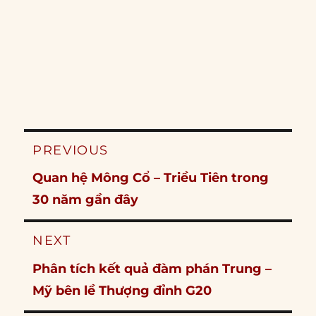
Post
PREVIOUS
navigation
Previous
Quan hệ Mông Cổ – Triều Tiên trong
post:
30 năm gần đây
NEXT
Next
Phân tích kết quả đàm phán Trung –
post:
Mỹ bên lề Thượng đỉnh G20