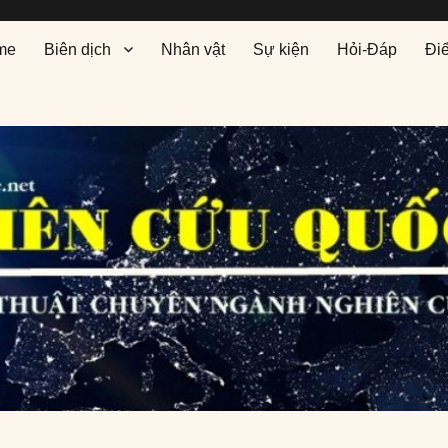
me
Biên dịch
Nhân vật
Sự kiện
Hỏi-Đáp
Đi