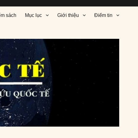
ểm sách
Mục lục
Giới thiệu
Điểm tin