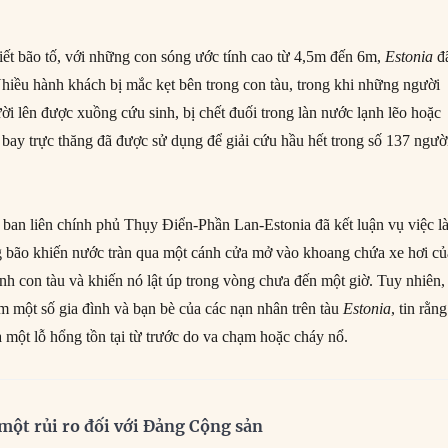
tiết bão tố, với những con sóng ước tính cao từ 4,5m đến 6m,
Estonia
đ
iều hành khách bị mắc kẹt bên trong con tàu, trong khi những người
ời lên được xuồng cứu sinh, bị chết đuối trong làn nước lạnh lẽo hoặc
 bay trực thăng đã được sử dụng để giải cứu hầu hết trong số 137 ngườ
 ban liên chính phủ Thụy Điển-Phần Lan-Estonia đã kết luận vụ việc l
ng bão khiến nước tràn qua một cánh cửa mở vào khoang chứa xe hơi củ
ịnh con tàu và khiến nó lật úp trong vòng chưa đến một giờ. Tuy nhiên,
 một số gia đình và bạn bè của các nạn nhân trên tàu
Estonia
, tin rằn
a một lỗ hổng tồn tại từ trước do va chạm hoặc cháy nổ.
à một rủi ro đối với Đảng Cộng sản