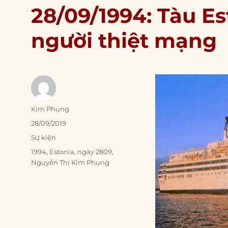
28/09/1994: Tàu Es
người thiệt mạng
Author
Kim Phụng
Posted
28/09/2019
on
Categories
Sự kiện
Tags
1994
,
Estonia
,
ngày 2809
,
Nguyễn Thị Kim Phụng