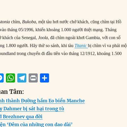
stonia
chìm,
Bukoba
, một tàu hơi nước chở khách, cũng chìm tại Hồ
 vào tháng 05/1996, khiến khoảng 1.000 người thiệt mạng. Tháng
ở khách của Senegal,
Joola
, đã chìm ngoài khơi Gambia, với con số
g 1.800 người. Hãy thử so sánh, khi tàu
Titanic
bị chìm vì va phải mộ
oundland trong chuyến đi đầu tiên vào tháng 12/1912, khoảng 1.500
M
W
T
P
S
m
e
h
el
ri
h
uan Tâm:
i
ss
at
e
n
a
nh thành Đường hầm Eo biển Manche
e
s
g
t
re
ey Dahmer bị sát hại trong tù
n
A
r
d Brezhnev qua đời
g
p
a
iện ‘Đêm của những con dao dài’