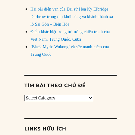
Hai bài diễn văn của Đại sứ Hoa Kỳ Elbridge
Durbrow trong dịp khởi công và khánh thành xa
lộ Sài Gòn – Biên Hòa
Điểm khác biệt trong tư tưởng chiến tranh của
Việt Nam, Trung Quốc, Cuba
‘Black Myth: Wukong’ và sức mạnh mềm của
Trung Quốc
TÌM BÀI THEO CHỦ ĐỀ
Tìm
bài
theo
chủ
đề
LINKS HỮU ÍCH