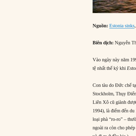
Nguồn:
Estonia sinks
Biên dịch:
Nguyễn Th
Vào ngày này năm 1994
tệ nhất thế kỷ khi
Esto
Con tàu do Đức chế tạo
Stockholm, Thụy Điển,
Liên Xô cũ giành được
1994), là điểm đến du
loại phà “ro-ro” – thư
ngoài ra còn cho phép