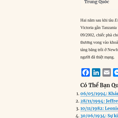
Trung Quốc
Hai năm sau khi tàu
E
Victoria gần Tanzania
09/2002, chiếc phà ch
thương vong vào khoản
tảng băng trôi ở Newf
người đã thiệt mạng.
F
Li
E
a
n
Có Thể Bạn Q
c
k
a
06/05/1994: Khá
e
e
l
28/11/1994: Jeffr
b
d
10/11/1982: Leoni
o
I
30/06/1934: Sự k