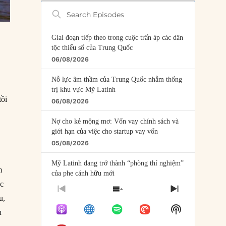
Search
Episodes
Giai đoạn tiếp theo trong cuộc trấn áp các dân
tộc thiểu số của Trung Quốc
06/08/2026
Nỗ lực âm thầm của Trung Quốc nhằm thống
trị khu vực Mỹ Latinh
tồi
06/08/2026
Nợ cho kẻ mộng mơ: Vốn vay chính sách và
giới hạn của việc cho startup vay vốn
05/08/2026
Mỹ Latinh đang trở thành “phòng thí nghiệm”
m
của phe cánh hữu mới
c
04/08/2026
PREVIOUS
SHOW
NEXT
u,
EPISODE
EPISODES
EPISODE
Tại sao Trung Quốc phủ nhận cuộc gặp với
Show
LIST
u
Ngoại trưởng Nhật Bản?
Podcast