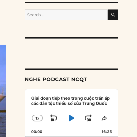
SEARCH
Search
for:
NGHE PODCAST NCQT
Audio
Player
Giai đoạn tiếp theo trong cuộc trấn áp
các dân tộc thiểu số của Trung Quốc
1
X
SKIP
PLAY
JUMP
CHANGE
SHARE
PLAYBACK
THIS
BACKWARD
PAUSE
FORWARD
00:00
RATE
16:25
EPISODE