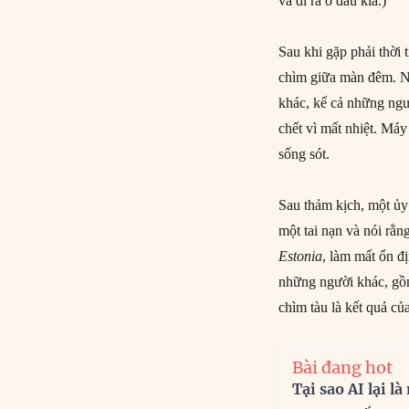
và đi ra ở đầu kia.)
Sau khi gặp phải thời 
chìm giữa màn đêm. Nh
khác, kể cả những ngư
chết vì mất nhiệt. Máy
sống sót.
Sau thảm kịch, một ủy
một tai nạn và nói rằ
Estonia
, làm mất ổn đ
những người khác, gồm
chìm tàu là kết quả củ
Bài đang hot
Tại sao AI lại l