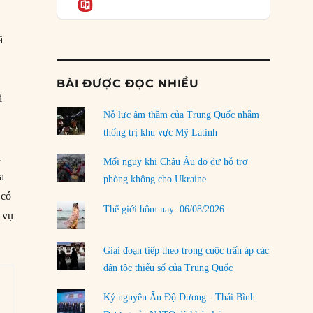
Informatio
04/08/2026
Điểm mù chiến lược của Trump tại Thái Bình
ã
Dương
03/08/2026
BÀI ĐƯỢC ĐỌC NHIỀU
Đặt cược vào thất bại: Các quỹ đầu tư mạo
i
hiểm quốc gia và khía cạnh chính trị của vốn
rủi ro
Nỗ lực âm thầm của Trung Quốc nhằm
02/08/2026
thống trị khu vực Mỹ Latinh
à
Làm thế nào để kết thúc Chiến tranh Iran?
Mối nguy khi Châu Âu do dự hỗ trợ
01/08/2026
a
phòng không cho Ukraine
 có
Chiến lược kế tiếp của Bắc Kinh ở Biển Đông
Thế giới hôm nay: 06/08/2026
g vụ
31/07/2026
Trật tự thế giới mới: Các nước nhỏ sẽ luôn
Giai đoạn tiếp theo trong cuộc trấn áp các
phải chịu đựng?
dân tộc thiểu số của Trung Quốc
30/07/2026
Kỷ nguyên Ấn Độ Dương - Thái Bình
LOAD MORE