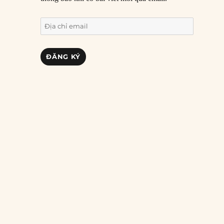
Địa
chỉ
email
ĐĂNG KÝ