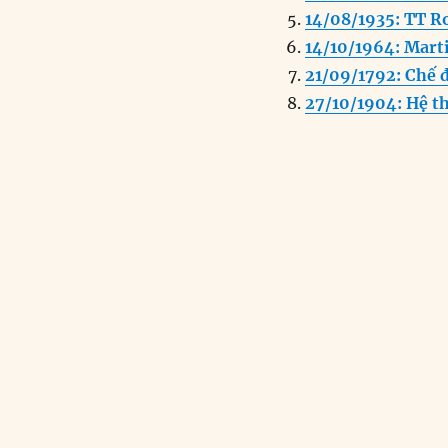
o
n
14/08/1935: TT Ro
k
14/10/1964: Marti
21/09/1792: Chế đ
27/10/1904: Hệ t