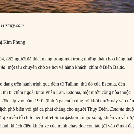
,
History.com
ị Kim Phụng
, 852 người đã thiệt mạng trong một trong những thảm họa hàng hải 
nia
, một tàu chuyên chở xe hơi và hành khách, chìm ở Biển Baltic.
 đang trên hành trình qua đêm từ Tallinn, thủ đô của Estonia, đến
 thì bị chìm ngoài khơi Phần Lan. Estonia, một nước cộng hòa thuộc
 độc lập vào năm 1991 (lính Nga cuối cùng rời khỏi nước này vào nă
 lịch phổ biến với giá cả phải chăng cho người Thụy Điển.
Estonia
thuộ
ờng xuyên tổ chức tiệc buffet Smörgåsbord, nhạc sống, khiêu vũ và rượ
 hành khách điều khiển xe của mình chạy dọc con tàu (đi vào ở một đầ