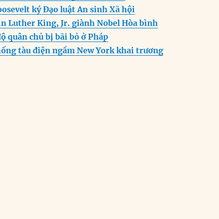
er
p
m
osevelt ký Đạo luật An sinh Xã hội
n Luther King, Jr. giành Nobel Hòa bình
ộ quân chủ bị bãi bỏ ở Pháp
hống tàu điện ngầm New York khai trương