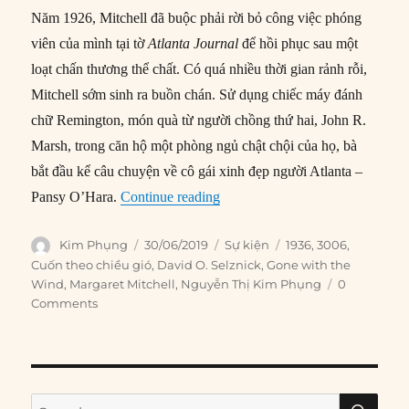
Năm 1926, Mitchell đã buộc phải rời bỏ công việc phóng
viên của mình tại tờ
Atlanta Journal
để hồi phục sau một
loạt chấn thương thể chất. Có quá nhiều thời gian rảnh rỗi,
Mitchell sớm sinh ra buồn chán. Sử dụng chiếc máy đánh
chữ Remington, món quà từ người chồng thứ hai, John R.
Marsh, trong căn hộ một phòng ngủ chật chội của họ, bà
bắt đầu kể câu chuyện về cô gái xinh đẹp người Atlanta –
“30/06/1936: ‘Cuốn theo chiều g
Pansy O’Hara.
Continue reading
Author
Posted
Categories
Tags
Kim Phụng
30/06/2019
Sự kiện
1936
,
3006
,
on
Cuốn theo chiều gió
,
David O. Selznick
,
Gone with the
Wind
,
Margaret Mitchell
,
Nguyễn Thị Kim Phụng
0
Comments
SE
Search