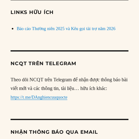
chủ
đề
LINKS HỮU ÍCH
Báo cáo Thường niên 2025 và Kêu gọi tài trợ năm 2026
NCQT TRÊN TELEGRAM
Theo dõi NCQT trên Telegram để nhận được thông báo bài
viết mới và các thông tin, tài liệu… hữu ích khác:
https://t.me/DAnghiencuuquocte
NHẬN THÔNG BÁO QUA EMAIL