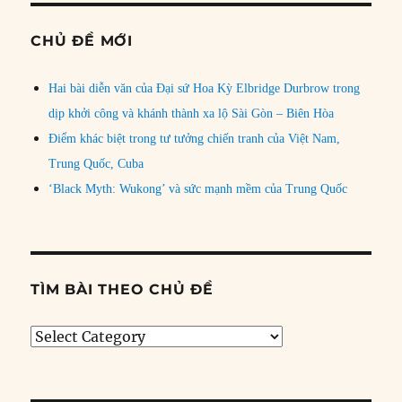
CHỦ ĐỀ MỚI
Hai bài diễn văn của Đại sứ Hoa Kỳ Elbridge Durbrow trong
dịp khởi công và khánh thành xa lộ Sài Gòn – Biên Hòa
Điểm khác biệt trong tư tưởng chiến tranh của Việt Nam,
Trung Quốc, Cuba
‘Black Myth: Wukong’ và sức mạnh mềm của Trung Quốc
TÌM BÀI THEO CHỦ ĐỀ
Tìm
bài
theo