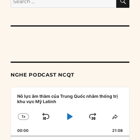
for:
NGHE PODCAST NCQT
Audio
Player
Nỗ lực âm thầm của Trung Quốc nhằm thống trị
khu vực Mỹ Latinh
1
X
SKIP
PLAY
JUMP
CHANGE
SHARE
PLAYBACK
THIS
BACKWARD
PAUSE
FORWARD
00:00
RATE
21:08
EPISOD