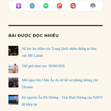
EPISODE
EPISODES
EPISO
Show
LIST
Podcast
Informat
BÀI ĐƯỢC ĐỌC NHIỀU
Nỗ lực âm thầm của Trung Quốc nhằm thống trị khu
vực Mỹ Latinh
Thế giới hôm nay: 06/08/2026
Mối nguy khi Châu Âu do dự hỗ trợ phòng không cho
Ukraine
Kỷ nguyên Ấn Độ Dương - Thái Bình Dương của NATO
đã khép lại