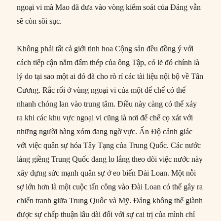
ngoại vi mà Mao đã đưa vào vòng kiểm soát của Đảng vẫn
sẽ còn sôi sục.
Không phải tất cả giới tinh hoa Cộng sản đều đồng ý với
cách tiếp cận nắm đấm thép của ông Tập, có lẽ đó chính là
lý do tại sao một ai đó đã cho rò rỉ các tài liệu nội bộ về Tân
Cương. Rắc rối ở vùng ngoại vi của một đế chế có thể
nhanh chóng lan vào trung tâm. Điều này càng có thể xảy
ra khi các khu vực ngoại vi cũng là nơi đế chế cọ xát với
những người hàng xóm đang ngờ vực. Ấn Độ cảnh giác
với việc quân sự hóa Tây Tạng của Trung Quốc. Các nước
láng giềng Trung Quốc đang lo lắng theo dõi việc nước này
xây dựng sức mạnh quân sự ở eo biển Đài Loan. Một nỗi
sợ lớn hơn là một cuộc tấn công vào Đài Loan có thể gây ra
chiến tranh giữa Trung Quốc và Mỹ. Đảng không thể giành
được sự chấp thuận lâu dài đối với sự cai trị của mình chỉ