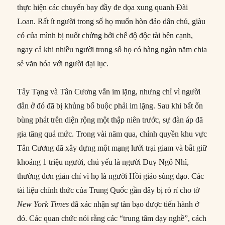
thực hiện các chuyến bay đầy đe dọa xung quanh Đài
Loan. Rất ít người trong số họ muốn hòn đảo dân chủ, giàu
có của mình bị nuốt chửng bởi chế độ độc tài bên cạnh,
ngay cả khi nhiều người trong số họ có hàng ngàn năm chia
sẻ văn hóa với người đại lục.
Tây Tạng và Tân Cương vẫn im lặng, nhưng chỉ vì người
dân ở đó đã bị khủng bố buộc phải im lặng. Sau khi bất ổn
bùng phát trên diện rộng một thập niên trước, sự đàn áp đã
gia tăng quá mức. Trong vài năm qua, chính quyền khu vực
Tân Cương đã xây dựng một mạng lưới trại giam và bắt giữ
khoảng 1 triệu người, chủ yếu là người Duy Ngô Nhĩ,
thường đơn giản chỉ vì họ là người Hồi giáo sùng đạo. Các
tài liệu chính thức của Trung Quốc gần đây bị rò rỉ cho tờ
New York Times
đã xác nhận sự tàn bạo được tiến hành ở
đó. Các quan chức nói rằng các “trung tâm dạy nghề”, cách