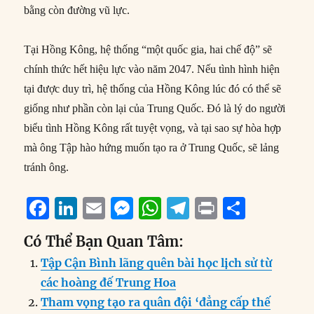
bằng còn đường vũ lực.
Tại Hồng Kông, hệ thống “một quốc gia, hai chế độ” sẽ
chính thức hết hiệu lực vào năm 2047. Nếu tình hình hiện
tại được duy trì, hệ thống của Hồng Kông lúc đó có thể sẽ
giống như phần còn lại của Trung Quốc. Đó là lý do người
biểu tình Hồng Kông rất tuyệt vọng, và tại sao sự hòa hợp
mà ông Tập hào hứng muốn tạo ra ở Trung Quốc, sẽ lảng
tránh ông.
F
Li
E
M
W
T
P
S
a
n
m
e
h
el
ri
h
Có Thể Bạn Quan Tâm:
c
k
ai
ss
at
e
n
a
Tập Cận Bình lãng quên bài học lịch sử từ
e
e
l
e
s
g
t
re
các hoàng đế Trung Hoa
b
d
n
A
r
Tham vọng tạo ra quân đội ‘đẳng cấp thế