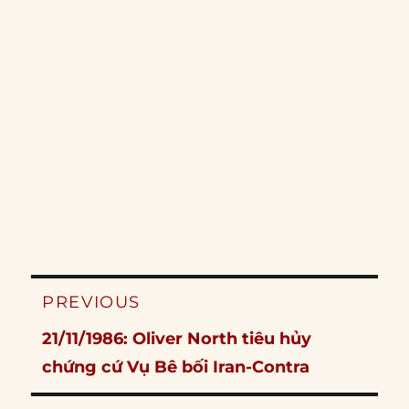
Post
PREVIOUS
navigation
Previous
21/11/1986: Oliver North tiêu hủy
post:
chứng cứ Vụ Bê bối Iran-Contra