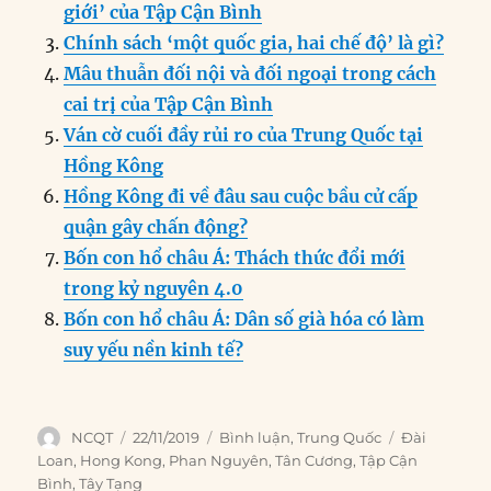
o
I
g
p
a
giới’ của Tập Cận Bình
o
n
er
p
m
Chính sách ‘một quốc gia, hai chế độ’ là gì?
k
Mâu thuẫn đối nội và đối ngoại trong cách
cai trị của Tập Cận Bình
Ván cờ cuối đầy rủi ro của Trung Quốc tại
Hồng Kông
Hồng Kông đi về đâu sau cuộc bầu cử cấp
quận gây chấn động?
Bốn con hổ châu Á: Thách thức đổi mới
trong kỷ nguyên 4.0
Bốn con hổ châu Á: Dân số già hóa có làm
suy yếu nền kinh tế?
Author
Posted
Categories
Tags
NCQT
22/11/2019
Bình luận
,
Trung Quốc
Đài
on
Loan
,
Hong Kong
,
Phan Nguyên
,
Tân Cương
,
Tập Cận
Bình
,
Tây Tạng