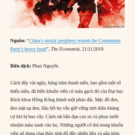
Nguồn:
“
China’s unruly periphery resents the Communist
Party’s heavy hand
”,
The Economist,
21/11/2019.
Biên dịch:
Phan Nguyên
Cách đây vài ngày, hàng trăm thanh niên, bao gồm một số
thiếu niên, đã biến khuôn viên có màu gạch đỏ của Đại học
Bách khoa Hồng Kông thành một pháo đài. Mặc đồ đen,
đeo mặt nạ đen, hầu hết họ vẫn giữ vững tinh thần kháng
cự khi bị bao vây. Cảnh sát bắn đạn cao su và phun nước
nhuộm màu xanh vào họ. Những người cố thủ trong khuôn
viên sử dụng chai thủy tinh đổ đầy nhiên liệu và gắn kèm