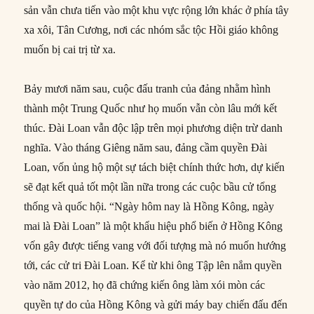
sản vẫn chưa tiến vào một khu vực rộng lớn khác ở phía tây
xa xôi, Tân Cương, nơi các nhóm sắc tộc Hồi giáo không
muốn bị cai trị từ xa.
Bảy mươi năm sau, cuộc đấu tranh của đảng nhằm hình
thành một Trung Quốc như họ muốn vẫn còn lâu mới kết
thúc. Đài Loan vẫn độc lập trên mọi phương diện trừ danh
nghĩa. Vào tháng Giêng năm sau, đảng cầm quyền Đài
Loan, vốn ủng hộ một sự tách biệt chính thức hơn, dự kiến ​​
sẽ đạt kết quả tốt một lần nữa trong các cuộc bầu cử tổng
thống và quốc hội. “Ngày hôm nay là Hồng Kông, ngày
mai là Đài Loan” là một khẩu hiệu phổ biến ở Hồng Kông
vốn gây được tiếng vang với đối tượng mà nó muốn hướng
tới, các cử tri Đài Loan. Kể từ khi ông Tập lên nắm quyền
vào năm 2012, họ đã chứng kiến ông làm xói mòn các
quyền tự do của Hồng Kông và gửi máy bay chiến đấu đến