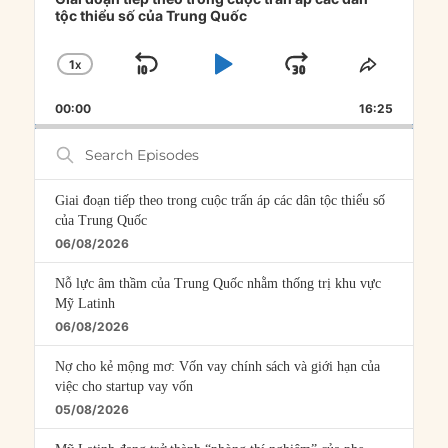
tộc thiểu số của Trung Quốc
1
X
SKIP
PLAY
JUMP
CHANGE
SHARE
PLAYBACK
THIS
BACKWARD
PAUSE
FORWARD
00:00
RATE
16:25
EPISOD
Search
Episodes
Giai đoạn tiếp theo trong cuộc trấn áp các dân tộc thiểu số
của Trung Quốc
06/08/2026
Nỗ lực âm thầm của Trung Quốc nhằm thống trị khu vực
Mỹ Latinh
06/08/2026
Nợ cho kẻ mộng mơ: Vốn vay chính sách và giới hạn của
việc cho startup vay vốn
05/08/2026