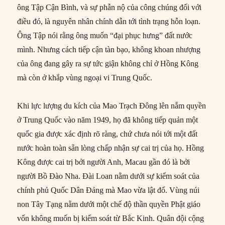
ông Tập Cận Bình, và sự phẫn nộ của công chúng đối với
điều đó, là nguyên nhân chính dẫn tới tình trạng hỗn loạn.
Ông Tập nói rằng ông muốn “đại phục hưng” đất nước
mình. Nhưng cách tiếp cận tàn bạo, không khoan nhượng
của ông đang gây ra sự tức giận không chỉ ở Hồng Kông
mà còn ở khắp vùng ngoại vi Trung Quốc.
Khi lực lượng du kích của Mao Trạch Đông lên nắm quyền
ở Trung Quốc vào năm 1949, họ đã không tiếp quản một
quốc gia được xác định rõ ràng, chứ chưa nói tới một đất
nước hoàn toàn sẵn lòng chấp nhận sự cai trị của họ. Hồng
Kông được cai trị bởi người Anh, Macau gần đó là bởi
người Bồ Đào Nha. Đài Loan nằm dưới sự kiểm soát của
chính phủ Quốc Dân Đảng mà Mao vừa lật đổ. Vùng núi
non Tây Tạng nằm dưới một chế độ thần quyền Phật giáo
vốn không muốn bị kiểm soát từ Bắc Kinh. Quân đội cộng