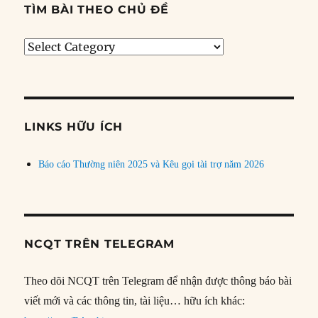
TÌM BÀI THEO CHỦ ĐỀ
Tìm
bài
theo
chủ
đề
LINKS HỮU ÍCH
Báo cáo Thường niên 2025 và Kêu gọi tài trợ năm 2026
NCQT TRÊN TELEGRAM
Theo dõi NCQT trên Telegram để nhận được thông báo bài
viết mới và các thông tin, tài liệu… hữu ích khác: