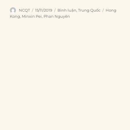
Author
Posted
Categories
Tags
NCQT
15/11/2019
Bình luận
,
Trung Quốc
Hong
on
Kong
,
Minxin Pei
,
Phan Nguyên