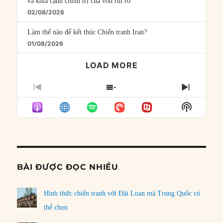
và khía cạnh chính trị của vốn rủi ro
02/08/2026
Làm thế nào để kết thúc Chiến tranh Iran?
01/08/2026
LOAD MORE
PREVIOUS
SHOW
NEXT
EPISODE
EPISODES
EPISO
Show
LIST
Podcast
Informat
BÀI ĐƯỢC ĐỌC NHIỀU
Hình thức chiến tranh với Đài Loan mà Trung Quốc có
thể chọn