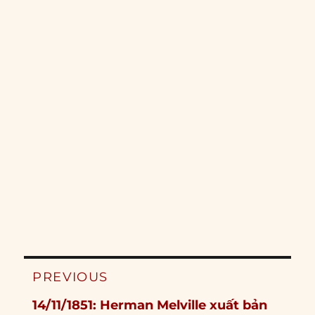
Post
PREVIOUS
navigation
Previous
14/11/1851: Herman Melville xuất bản