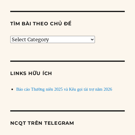
TÌM BÀI THEO CHỦ ĐỀ
Tìm
bài
theo
chủ
đề
LINKS HỮU ÍCH
Báo cáo Thường niên 2025 và Kêu gọi tài trợ năm 2026
NCQT TRÊN TELEGRAM