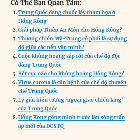
Có Thể Bạn Quan Tâm:
c
k
ai
ss
at
e
n
a
Trung Quốc đang chuốc lấy thảm họa ở
e
e
l
e
s
g
t
re
Hồng Kông
b
d
n
A
r
Giải pháp Thiên An Môn cho Hồng Kông?
o
I
g
p
a
Thương chiến Mỹ-Trung có phải là sự đụng
o
n
er
p
m
độ giữa các nền văn minh?
k
Cuộc khủng hoảng sắp tới của chế độ độc
đảng Trung Quốc
Kết cục nào cho khủng hoảng Hồng Kông?
Virus corona là căn bệnh của chế độ chuyên
chế Trung Quốc
Lý giải hiện tượng ‘ngoại giao chiến lang’
của Trung Quốc
Hồng Kông gồng mình trước làn sóng trấn
áp mới của ĐCSTQ