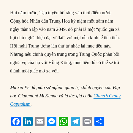
Hai năm trước, Tập tuyên bố rằng vào thời điểm nước
Cộng hòa Nhân dân Trung Hoa kỷ niệm một trăm năm
ngày thành lập vào năm 2049, đó phải là một “quốc gia xã
hội chủ nghĩa hiện đại vĩ đại” với một nền kinh tế tiên tiến.
Hội nghị Trung ương lần thứ tư nhắc lại mục tiêu này.
Nhưng nếu chính quyền trung ương Trung Quốc phản bội
nghĩa vụ của họ với Hồng Kông, mục tiêu đó có thể sẽ trở
thành một giấc mơ xa vời.
Minxin Pei là giáo sư ngành quản trị chính quyền của Đại
học Claremont McKenna và là tác giả cuốn
China’s Crony
Capitalism
.
F
Li
E
M
W
T
P
S
a
n
m
e
h
el
ri
h