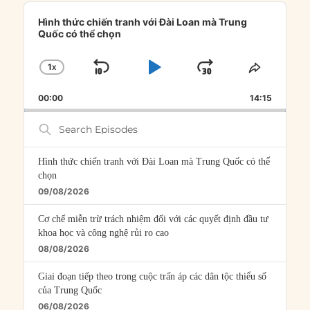
Audio
Player
Hình thức chiến tranh với Đài Loan mà Trung
Quốc có thể chọn
1
X
SKIP
PLAY
JUMP
CHANGE
SHARE
PLAYBACK
THIS
BACKWARD
PAUSE
FORWARD
00:00
RATE
14:15
EPISOD
Search
Episodes
Hình thức chiến tranh với Đài Loan mà Trung Quốc có thể
chọn
09/08/2026
Cơ chế miễn trừ trách nhiệm đối với các quyết định đầu tư
khoa học và công nghệ rủi ro cao
08/08/2026
Giai đoạn tiếp theo trong cuộc trấn áp các dân tộc thiểu số
của Trung Quốc
06/08/2026