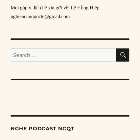
Mọi góp ý, liên hệ xin gửi về: Lê Hồng Hiệp,
nghiencuuquocte@gmail.com
SE
Search
for:
NGHE PODCAST NCQT