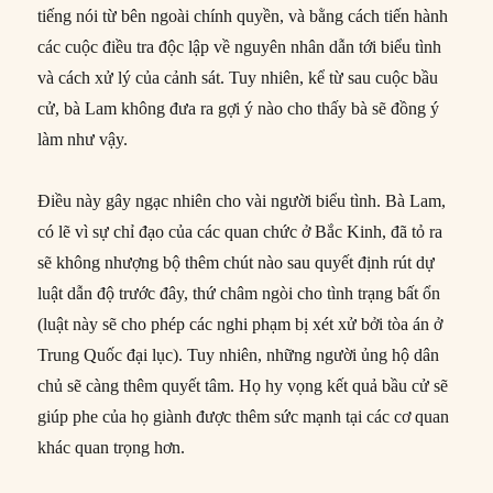
tiếng nói từ bên ngoài chính quyền, và bằng cách tiến hành
các cuộc điều tra độc lập về nguyên nhân dẫn tới biểu tình
và cách xử lý của cảnh sát. Tuy nhiên, kể từ sau cuộc bầu
cử, bà Lam không đưa ra gợi ý nào cho thấy bà sẽ đồng ý
làm như vậy.
Điều này gây ngạc nhiên cho vài người biểu tình. Bà Lam,
có lẽ vì sự chỉ đạo của các quan chức ở Bắc Kinh, đã tỏ ra
sẽ không nhượng bộ thêm chút nào sau quyết định rút dự
luật dẫn độ trước đây, thứ châm ngòi cho tình trạng bất ổn
(luật này sẽ cho phép các nghi phạm bị xét xử bởi tòa án ở
Trung Quốc đại lục). Tuy nhiên, những người ủng hộ dân
chủ sẽ càng thêm quyết tâm. Họ hy vọng kết quả bầu cử sẽ
giúp phe của họ giành được thêm sức mạnh tại các cơ quan
khác quan trọng hơn.