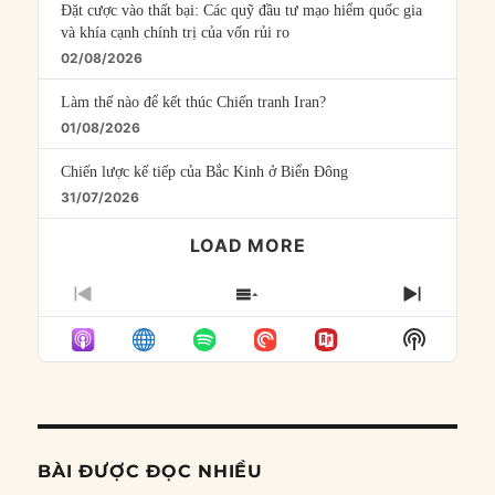
Đặt cược vào thất bại: Các quỹ đầu tư mạo hiểm quốc gia
và khía cạnh chính trị của vốn rủi ro
02/08/2026
Làm thế nào để kết thúc Chiến tranh Iran?
01/08/2026
Chiến lược kế tiếp của Bắc Kinh ở Biển Đông
31/07/2026
LOAD MORE
PREVIOUS
SHOW
NEXT
EPISODE
EPISODES
EPISO
Show
LIST
Podcast
Informat
BÀI ĐƯỢC ĐỌC NHIỀU