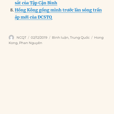
sắt của Tập Cận Bình
Hồng Kông gồng mình trước làn sóng trấn
áp mới của ĐCSTQ
Author
Posted
Categories
Tags
NCQT
02/12/2019
Bình luận
,
Trung Quốc
Hong
on
Kong
,
Phan Nguyên