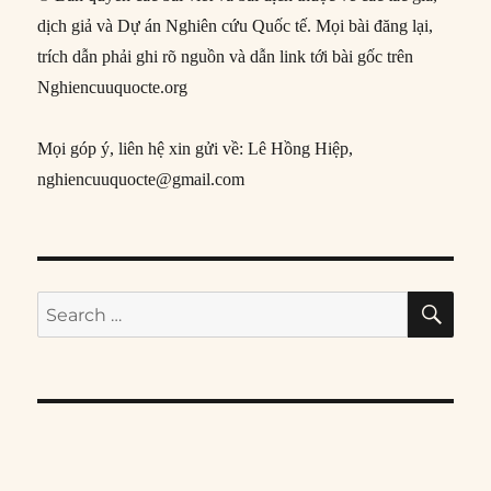
dịch giả và Dự án Nghiên cứu Quốc tế. Mọi bài đăng lại,
trích dẫn phải ghi rõ nguồn và dẫn link tới bài gốc trên
Nghiencuuquocte.org
Mọi góp ý, liên hệ xin gửi về: Lê Hồng Hiệp,
nghiencuuquocte@gmail.com
SE
Search
for: