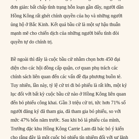
đơn giản: bất chấp tình trạng hỗn loạn gần đây, người dân
Hồng Kông rất ghét chính quyền của họ và những người
ủng hộ ở Bắc Kinh. Kết quả bầu cử là một sự hậu thuẫn
mạnh mẽ cho chiến dịch của những người biểu tình đòi
quyền tự do chính trị.
Bề ngoài thì đây là cuộc bầu cử nhằm chọn hơn 450 đại
diện cho các hội đồng cấp quận, cơ quan phụ trách các
chính sách liên quan đến các vấn đề địa phương buồn tẻ.
Tuy nhiên, lần này, tỷ lệ cử tri đi bỏ phiếu là rất lớn, một kỷ
lục đối với bất kỳ cuộc bầu cử nào ở Hồng Kông liên quan
đến bỏ phiếu công khai. Gần 3 triệu cử tri, tức hơn 71% số
người đăng ký đã tham gia, đã tham gia bỏ phiếu, so với
mức 47% bốn năm trước. Sau khi bỏ lá phiếu của mình,
Trưởng đặc khu Hồng Kông Carrie Lam đã bác bỏ ý kiến ​​
cho rằng đây là một cuộc bỏ phiếu tín nhiệm đối với sự lãnh