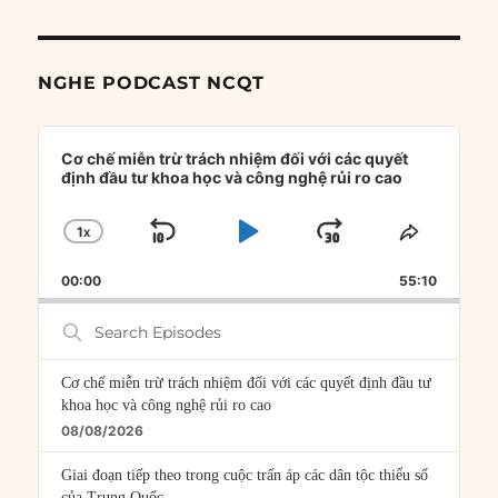
NGHE PODCAST NCQT
Audio
Player
Cơ chế miễn trừ trách nhiệm đối với các quyết
định đầu tư khoa học và công nghệ rủi ro cao
1
X
SKIP
PLAY
JUMP
CHANGE
SHARE
PLAYBACK
THIS
BACKWARD
PAUSE
FORWARD
00:00
RATE
55:10
EPISOD
Search
Episodes
Cơ chế miễn trừ trách nhiệm đối với các quyết định đầu tư
khoa học và công nghệ rủi ro cao
08/08/2026
Giai đoạn tiếp theo trong cuộc trấn áp các dân tộc thiểu số
của Trung Quốc