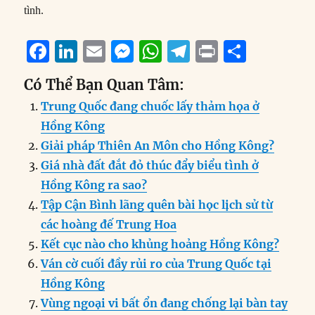
tình.
F
Li
E
M
W
T
P
S
a
n
m
e
h
el
ri
h
Có Thể Bạn Quan Tâm:
c
k
ai
ss
at
e
n
a
Trung Quốc đang chuốc lấy thảm họa ở
e
e
l
e
s
g
t
re
Hồng Kông
b
d
n
A
r
Giải pháp Thiên An Môn cho Hồng Kông?
o
I
g
p
a
Giá nhà đất đắt đỏ thúc đẩy biểu tình ở
o
n
er
p
m
Hồng Kông ra sao?
k
Tập Cận Bình lãng quên bài học lịch sử từ
các hoàng đế Trung Hoa
Kết cục nào cho khủng hoảng Hồng Kông?
Ván cờ cuối đầy rủi ro của Trung Quốc tại
Hồng Kông
Vùng ngoại vi bất ổn đang chống lại bàn tay