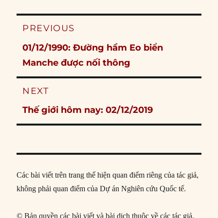
Post
PREVIOUS
navigation
Previous
01/12/1990: Đường hầm Eo biển
post:
Manche được nối thông
NEXT
Next
Thế giới hôm nay: 02/12/2019
post:
Các bài viết trên trang thể hiện quan điểm riêng của tác giả,
không phải quan điểm của Dự án Nghiên cứu Quốc tế.
© Bản quyền các bài viết và bài dịch thuộc về các tác giả,