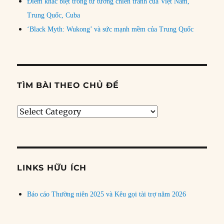
Điểm khác biệt trong tư tưởng chiến tranh của Việt Nam,
Trung Quốc, Cuba
‘Black Myth: Wukong’ và sức mạnh mềm của Trung Quốc
TÌM BÀI THEO CHỦ ĐỀ
Tìm
bài
theo
chủ
đề
LINKS HỮU ÍCH
Báo cáo Thường niên 2025 và Kêu gọi tài trợ năm 2026