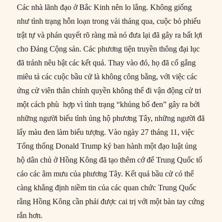
Các nhà lãnh đạo ở Bắc Kinh nên lo lắng. Không giống
như tình trạng hỗn loạn trong vài tháng qua, cuộc bỏ phiếu
trật tự và phán quyết rõ ràng mà nó đưa lại đã gây ra bất lợi
cho Đảng Cộng sản. Các phương tiện truyền thông đại lục
đã tránh nêu bật các kết quả. Thay vào đó, họ đã cố gắng
miêu tả các cuộc bầu cử là không công bằng, với việc các
ứng cử viên thân chính quyền không thể đi vận động cử tri
một cách phù hợp vì tình trạng “khủng bố đen” gây ra bởi
những người biểu tình ủng hộ phương Tây, những người đã
lấy màu đen làm biểu tượng. Vào ngày 27 tháng 11, việc
Tổng thống Donald Trump ký ban hành một đạo luật ủng
hộ dân chủ ở Hồng Kông đã tạo thêm cớ để Trung Quốc tố
cáo các âm mưu của phương Tây. Kết quả bầu cử có thể
càng khẳng định niềm tin của các quan chức Trung Quốc
rằng Hồng Kông cần phải được cai trị với một bàn tay cứng
rắn hơn.