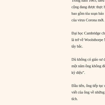
Trong năm 1665, điều 
cộng đang được thực h
bao gồm tòa soạn báo
của virus Corona mới.
Đại học Cambridge cho
là trở về Woolsthorpe
tây bắc.
Dù không có giáo sư 
một năm ông không đế
kỳ diệu”.
Đầu tiên, ông tiếp tụ
viết của ông về những
tích.