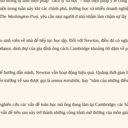
đó tương tự như biện pháp “cách ly xã hội” – một biện pháp y tế công
iện trong tuần này khi các chính phủ, trường học và nhiều doanh nghi
The Washington Post
, yêu cầu mọi người ở nhà nhằm làm chậm sự lây 
 sinh viên về nhà để tiếp tục học tập. Đối với Newton, điều đó có ngh
 Manor, dinh thự của gia đình ông cách Cambridge khoảng 60 dặm về p
để hướng dẫn mình, Newton vẫn hoạt động hiệu quả. Quãng thời gian 
n trường về sau được gọi là
annus mirabilis
, hay “năm của những điề
c nghiên cứu các vấn đề toán học mà ông đang làm tại Cambridge; các b
 vấn đề trên sau này trở thành những công trình mở đường của môn giả