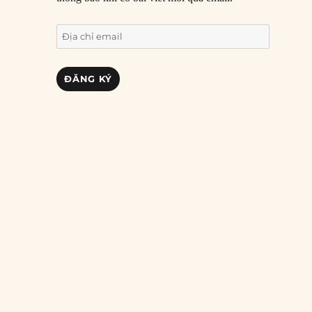
Địa
chỉ
email
ĐĂNG KÝ