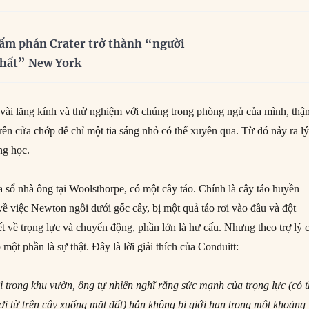
ẩm phán Crater trở thành “người
nhất” New York
vài lăng kính và thử nghiệm với chúng trong phòng ngủ của mình, thậ
rên cửa chớp để chỉ một tia sáng nhỏ có thể xuyên qua. Từ đó nảy ra l
ng học.
 sổ nhà ông tại Woolsthorpe, có một cây táo. Chính là cây táo huyền
về việc Newton ngồi dưới gốc cây, bị một quả táo rơi vào đầu và đột
ết về trọng lực và chuyển động, phần lớn là hư cấu. Nhưng theo trợ lý 
một phần là sự thật. Đây là lời giải thích của Conduitt:
trong khu vườn, ông tự nhiên nghĩ rằng sức mạnh của trọng lực (có 
ơi từ trên cây xuống mặt đất) hẳn không bị giới hạn trong một khoảng