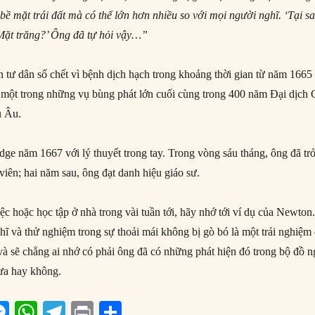
 bề mặt trái đất mà có thể lớn hơn nhiều so với mọi người nghĩ. ‘Tại s
 Mặt trăng?’ Ông đã tự hỏi vậy…”
tư dân số chết vì bệnh dịch hạch trong khoảng thời gian từ năm 1665
một trong những vụ bùng phát lớn cuối cùng trong 400 năm Đại dịch 
u Âu.
dge năm 1667 với lý thuyết trong tay. Trong vòng sáu tháng, ông đã tr
iên; hai năm sau, ông đạt danh hiệu giáo sư.
ệc hoặc học tập ở nhà trong vài tuần tới, hãy nhớ tới ví dụ của Newton
hĩ và thử nghiệm trong sự thoải mái không bị gò bó là một trải nghiệm
và sẽ chẳng ai nhớ có phải ông đã có những phát hiện đó trong bộ đồ 
rưa hay không.
M
W
T
P
S