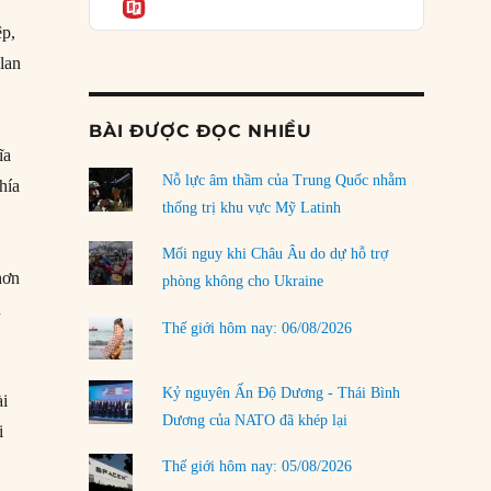
Informatio
03/08/2026
ệp,
Đặt cược vào thất bại: Các quỹ đầu tư mạo
lan
hiểm quốc gia và khía cạnh chính trị của vốn
rủi ro
02/08/2026
BÀI ĐƯỢC ĐỌC NHIỀU
ĩa
Làm thế nào để kết thúc Chiến tranh Iran?
Nỗ lực âm thầm của Trung Quốc nhằm
01/08/2026
hía
thống trị khu vực Mỹ Latinh
Chiến lược kế tiếp của Bắc Kinh ở Biển Đông
31/07/2026
Mối nguy khi Châu Âu do dự hỗ trợ
hơn
phòng không cho Ukraine
Trật tự thế giới mới: Các nước nhỏ sẽ luôn
u
phải chịu đựng?
Thế giới hôm nay: 06/08/2026
30/07/2026
Tập tìm cách chôn vùi bê bối chấn động vòng
Kỷ nguyên Ấn Độ Dương - Thái Bình
ài
tròn thân cận của mình
Dương của NATO đã khép lại
i
29/07/2026
Thế giới hôm nay: 05/08/2026
LOAD MORE