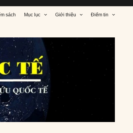
ểm sách
Mục lục
Giới thiệu
Điểm tin