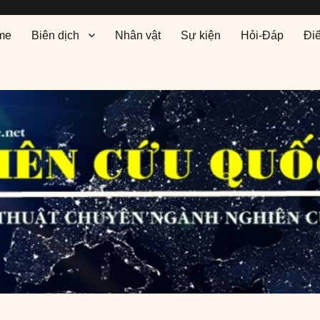
me
Biên dịch
Nhân vật
Sự kiện
Hỏi-Đáp
Đi