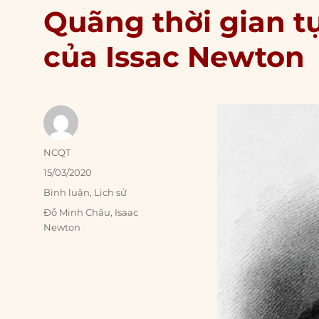
Quãng thời gian tự
của Issac Newton
Author
NCQT
Posted
15/03/2020
on
Categories
Bình luận
,
Lịch sử
Tags
Đỗ Minh Châu
,
Isaac
Newton