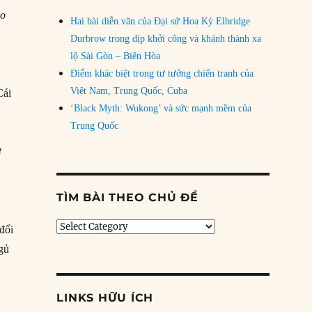
ao
Hai bài diễn văn của Đại sứ Hoa Kỳ Elbridge
Durbrow trong dịp khởi công và khánh thành xa
lộ Sài Gòn – Biên Hòa
Điểm khác biệt trong tư tưởng chiến tranh của
Việt Nam, Trung Quốc, Cuba
Cái
‘Black Myth: Wukong’ và sức mạnh mềm của
Trung Quốc
ở
TÌM BÀI THEO CHỦ ĐỀ
.
Tìm
 đổi
bài
ngủ
theo
chủ
đề
LINKS HỮU ÍCH