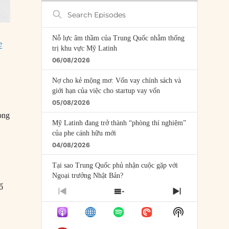
Search
Episodes
Nỗ lực âm thầm của Trung Quốc nhằm thống
e
trị khu vực Mỹ Latinh
06/08/2026
Nợ cho kẻ mộng mơ: Vốn vay chính sách và
giới hạn của việc cho startup vay vốn
05/08/2026
ong
Mỹ Latinh đang trở thành “phòng thí nghiệm”
của phe cánh hữu mới
04/08/2026
Tại sao Trung Quốc phủ nhận cuộc gặp với
Ngoại trưởng Nhật Bản?
ố
04/08/2026
PREVIOUS
SHOW
NEXT
EPISODE
EPISODES
EPISODE
Điểm mù chiến lược của Trump tại Thái Bình
Show
LIST
Dương
Podcast