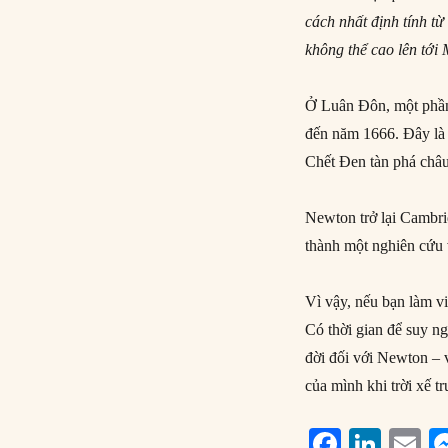
cách nhất định tính từ
không thể cao lên tới
Ở Luân Đôn, một phần 
đến năm 1666. Đây là 
Chết Đen tàn phá châ
Newton trở lại Cambri
thành một nghiên cứu v
Vì vậy, nếu bạn làm vi
Có thời gian để suy ng
đời đối với Newton – 
của mình khi trời xế t
F
Li
E