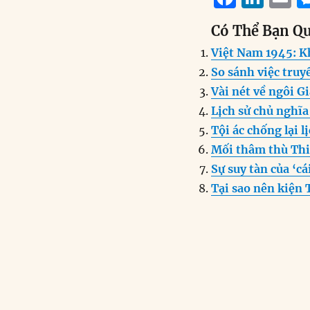
a
n
Có Thể Bạn Q
c
k
a
Việt Nam 1945: K
e
e
l
So sánh việc truy
b
d
Vài nét về ngôi G
o
I
Lịch sử chủ nghĩa
o
n
Tội ác chống lại l
k
Mối thâm thù Thi
Sự suy tàn của ‘ca
Tại sao nên kiện 