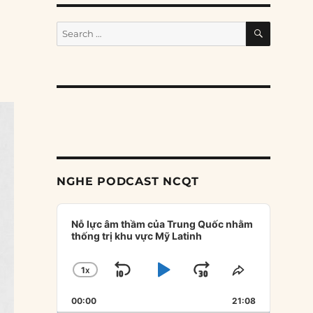
SEARCH
Search
for:
NGHE PODCAST NCQT
Audio
Player
Nỗ lực âm thầm của Trung Quốc nhằm
thống trị khu vực Mỹ Latinh
1
X
SKIP
PLAY
JUMP
CHANGE
SHARE
PLAYBACK
THIS
BACKWARD
PAUSE
FORWARD
00:00
RATE
21:08
EPISODE