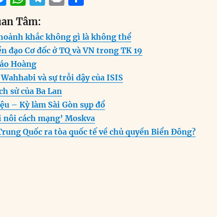
m
e
h
el
ri
h
uan Tâm:
i
ss
at
e
n
a
hoảnh khắc không gì là không thể
e
s
g
t
re
ền đạo Cơ đốc ở TQ và VN trong TK 19
n
A
r
iáo Hoàng
g
p
a
 Wahhabi và sự trỗi dậy của ISIS
er
p
m
ịch sử của Ba Lan
ệu – Kỳ làm Sài Gòn sụp đổ
́i nôi cách mạng’ Moskva
Trung Quốc ra tòa quốc tế về chủ quyền Biển Đông?