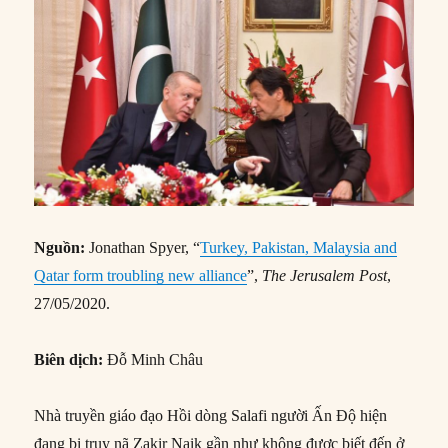
Nguồn:
Jonathan Spyer, “
Turkey, Pakistan, Malaysia and
Qatar form troubling new alliance
”,
The Jerusalem Post
,
27/05/2020.
Biên dịch
:
Đỗ Minh Châu
Nhà truyền giáo đạo Hồi dòng Salafi người Ấn Độ hiện
đang bị truy nã Zakir Naik gần như không được biết đến ở