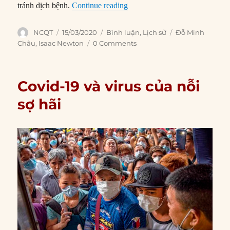
“Quãng thời gian tự cách ly hu
tránh dịch bệnh.
Continue reading
Author
Posted
Categories
Tags
NCQT
15/03/2020
Bình luận
,
Lịch sử
Đỗ Minh
on
Châu
,
Isaac Newton
0 Comments
Covid-19 và virus của nỗi
sợ hãi