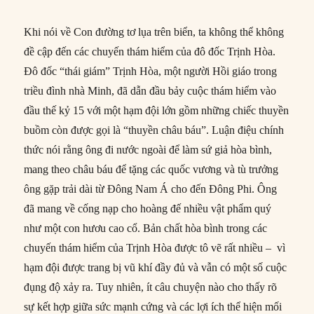
Khi nói về Con đường tơ lụa trên biển, ta không thể không
đề cập đến các chuyến thám hiểm của đô đốc Trịnh Hòa.
Đô đốc “thái giám” Trịnh Hòa, một người Hồi giáo trong
triều đình nhà Minh, đã dẫn đầu bảy cuộc thám hiểm vào
đầu thế kỷ 15 với một hạm đội lớn gồm những chiếc thuyền
buồm còn được gọi là “thuyền châu báu”. Luận điệu chính
thức nói rằng ông đi nước ngoài để làm sứ giả hòa bình,
mang theo châu báu để tặng các quốc vương và tù trưởng
ông gặp trải dài từ Đông Nam Á cho đến Đông Phi. Ông
đã mang về cống nạp cho hoàng đế nhiều vật phẩm quý
như một con hươu cao cổ. Bản chất hòa bình trong các
chuyến thám hiểm của Trịnh Hòa được tô vẽ rất nhiều – vì
hạm đội được trang bị vũ khí đầy đủ và vẫn có một số cuộc
đụng độ xảy ra. Tuy nhiên, ít câu chuyện nào cho thấy rõ
sự kết hợp giữa sức mạnh cứng và các lợi ích thể hiện mối