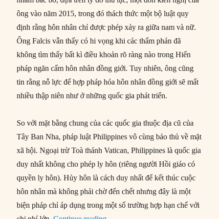
ông vào năm 2015, trong đó thách thức một bộ luật quy
định rằng hôn nhân chỉ được phép xảy ra giữa nam và nữ.
Ông Falcis vẫn thấy có hi vọng khi các thẩm phán đã
không tìm thấy bất kì điều khoản rõ ràng nào trong Hiến
pháp ngăn cấm hôn nhân đồng giới. Tuy nhiên, ông cũng
tin rằng nỗ lực để hợp pháp hóa hôn nhân đồng giới sẽ mất
nhiều thập niên như ở những quốc gia phát triển.
So với mặt bằng chung của các quốc gia thuộc địa cũ của
Tây Ban Nha, pháp luật Philippines vô cùng bảo thủ về mặt
xã hội. Ngoại trừ Toà thánh Vatican, Philippines là quốc gia
duy nhất không cho phép ly hôn (riêng người Hồi giáo có
quyền ly hôn). Hủy hôn là cách duy nhất để kết thúc cuộc
hôn nhân mà không phải chờ đến chết nhưng đây là một
biện pháp chỉ áp dụng trong một số trường hợp hạn chế với
“Quyền lực Giáo hội: Vì sao Philipp
chi phí lớn.
Continue reading