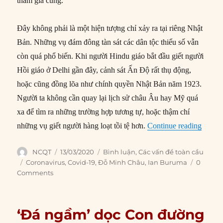
tham gia cùng.
Đây không phải là một hiện tượng chỉ xảy ra tại riêng Nhật
Bản. Những vụ đám đông tàn sát các dân tộc thiểu số vẫn
còn quá phổ biến. Khi người Hindu giáo bắt đầu giết người
Hồi giáo ở Delhi gần đây, cảnh sát Ấn Độ rất thụ động,
hoặc cũng đồng lõa như chính quyền Nhật Bản năm 1923.
Người ta không cần quay lại lịch sử châu Âu hay Mỹ quá
xa để tìm ra những trường hợp tương tự, hoặc thậm chí
“Covid
những vụ giết người hàng loạt tồi tệ hơn.
Continue reading
Author
Posted
Categories
NCQT
13/03/2020
Bình luận
,
Các vấn đề toàn cầu
on
Tags
Coronavirus
,
Covid-19
,
Đỗ Minh Châu
,
Ian Buruma
0
Comments
‘Đá ngầm’ dọc Con đường