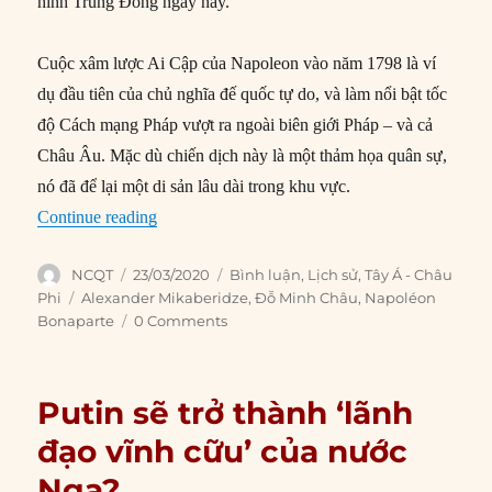
hình Trung Đông ngày nay.
Cuộc xâm lược Ai Cập của Napoleon vào năm 1798 là ví
dụ đầu tiên của chủ nghĩa đế quốc tự do, và làm nổi bật tốc
độ Cách mạng Pháp vượt ra ngoài biên giới Pháp – và cả
Châu Âu. Mặc dù chiến dịch này là một thảm họa quân sự,
nó đã để lại một di sản lâu dài trong khu vực.
“Di sản lịch sử của Napoleon ở Trung Đông”
Continue reading
Author
Posted
Categories
NCQT
23/03/2020
Bình luận
,
Lịch sử
,
Tây Á - Châu
on
Tags
Phi
Alexander Mikaberidze
,
Đỗ Minh Châu
,
Napoléon
Bonaparte
0 Comments
Putin sẽ trở thành ‘lãnh
đạo vĩnh cữu’ của nước
Nga?