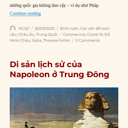
những quốc gia không làm vậy – ví dụ như Pháp.
“Màu sắc địa chính trị trong trợ giúp y tế của 
Continue reading
Author
Posted
Categories
NCQT
26/03/2020
Bình luận
,
Các vấn đề toàn
on
Tags
cầu
,
Châu Âu
,
Trung Quốc
Coronavirus
,
Covid-19
,
Đỗ
Minh Châu
,
Italia
,
Theresa Fallon
0 Comments
Di sản lịch sử của
Napoleon ở Trung Đông