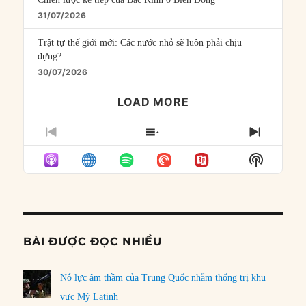
31/07/2026
Trật tự thế giới mới: Các nước nhỏ sẽ luôn phải chịu
đựng?
30/07/2026
LOAD MORE
PREVIOUS
SHOW
NEXT
EPISODE
EPISODES
EPISO
Show
LIST
Podcast
Informat
BÀI ĐƯỢC ĐỌC NHIỀU
Nỗ lực âm thầm của Trung Quốc nhằm thống trị khu
vực Mỹ Latinh