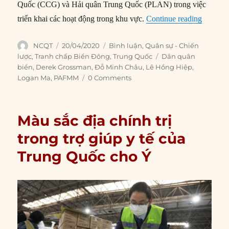
Quốc (CCG) và Hải quân Trung Quốc (PLAN) trong việc
“Lịch s
triển khai các hoạt động trong khu vực.
Continue reading
Author
Posted
Categories
NCQT
20/04/2020
Bình luận
,
Quân sự - Chiến
on
Tags
lược
,
Tranh chấp Biển Đông
,
Trung Quốc
Dân quân
biển
,
Derek Grossman
,
Đỗ Minh Châu
,
Lê Hồng Hiệp
,
Logan Ma
,
PAFMM
0 Comments
Màu sắc địa chính trị
trong trợ giúp y tế của
Trung Quốc cho Ý