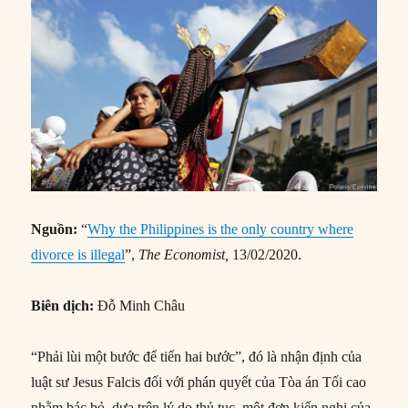
Nguồn:
“
Why the Philippines is the only country where
divorce is illegal
”,
The Economist,
13/02/2020.
Biên dịch:
Đỗ Minh Châu
“Phải lùi một bước để tiến hai bước”, đó là nhận định của
luật sư Jesus Falcis đối với phán quyết của Tòa án Tối cao
nhằm bác bỏ, dựa trên lý do thủ tục, một đơn kiến nghị của