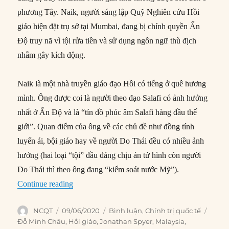
phương Tây. Naik, người sáng lập Quỹ Nghiên cứu Hồi
giáo hiện đặt trụ sở tại Mumbai, đang bị chính quyền Ấn
Độ truy nã vì tội rửa tiền và sử dụng ngôn ngữ thù địch
nhằm gây kích động.
Naik là một nhà truyền giáo đạo Hồi có tiếng ở quê hương
mình. Ông được coi là người theo đạo Salafi có ảnh hưởng
nhất ở Ấn Độ và là “tín đồ phúc âm Salafi hàng đầu thế
giới”. Quan điểm của ông về các chủ đề như đồng tính
luyến ái, bội giáo hay về người Do Thái đều có nhiều ảnh
hưởng (hai loại “tội” đầu đáng chịu án tử hình còn người
Do Thái thì theo ông đang “kiểm soát nước Mỹ”).
“Đằng sau sự hình thành các liên minh đối địch 
Continue reading
Author
Posted
Categories
Tags
NCQT
09/06/2020
Bình luận
,
Chính trị quốc tế
on
Đỗ Minh Châu
,
Hồi giáo
,
Jonathan Spyer
,
Malaysia
,