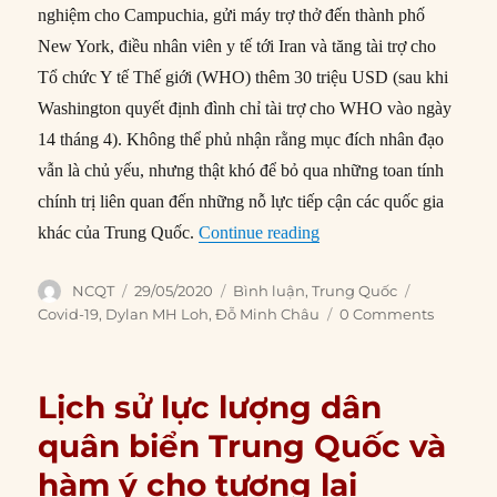
nghiệm cho Campuchia, gửi máy trợ thở đến thành phố
New York, điều nhân viên y tế tới Iran và tăng tài trợ cho
Tổ chức Y tế Thế giới (WHO) thêm 30 triệu USD (sau khi
Washington quyết định đình chỉ tài trợ cho WHO vào ngày
14 tháng 4). Không thể phủ nhận rằng mục đích nhân đạo
vẫn là chủ yếu, nhưng thật khó để bỏ qua những toan tính
chính trị liên quan đến những nỗ lực tiếp cận các quốc gia
“Tác dụng và hạn chế tro
khác của Trung Quốc.
Continue reading
Author
Posted
Categories
Tags
NCQT
29/05/2020
Bình luận
,
Trung Quốc
on
Covid-19
,
Dylan MH Loh
,
Đỗ Minh Châu
0 Comments
Lịch sử lực lượng dân
quân biển Trung Quốc và
hàm ý cho tương lai