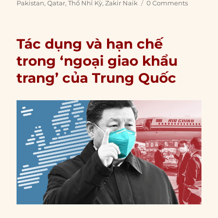
Pakistan
,
Qatar
,
Thổ Nhĩ Kỳ
,
Zakir Naik
0 Comments
Tác dụng và hạn chế
trong ‘ngoại giao khẩu
trang’ của Trung Quốc