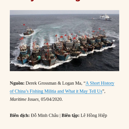
Nguồn:
Derek Grossman & Logan Ma, “
A Short History
of China’s Fishing Militia and What it May Tell Us
”,
Maritime Issues,
05/04/2020.
Biên dịch:
Đỗ Minh Châu |
Biên tập:
Lê Hồng Hiệp