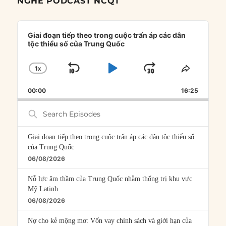
NGHE PODCAST NCQT
Audio
Player
Giai đoạn tiếp theo trong cuộc trấn áp các dân
tộc thiểu số của Trung Quốc
1
X
SKIP
PLAY
JUMP
CHANGE
SHARE
PLAYBACK
THIS
BACKWARD
PAUSE
FORWARD
00:00
RATE
16:25
EPISOD
Search
Episodes
Giai đoạn tiếp theo trong cuộc trấn áp các dân tộc thiểu số
của Trung Quốc
06/08/2026
Nỗ lực âm thầm của Trung Quốc nhằm thống trị khu vực
Mỹ Latinh
06/08/2026
Nợ cho kẻ mộng mơ: Vốn vay chính sách và giới hạn của