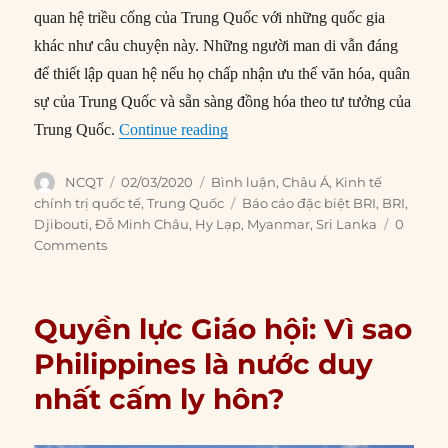
quan hệ triều cống của Trung Quốc với những quốc gia
khác như câu chuyện này. Những người man di vẫn đáng
để thiết lập quan hệ nếu họ chấp nhận ưu thế văn hóa, quân
sự của Trung Quốc và sẵn sàng đồng hóa theo tư tưởng của
“‘Đá ngầm’ dọc Con đường tơ lụa 
Trung Quốc.
Continue reading
Author
Posted
Categories
NCQT
02/03/2020
Bình luận
,
Châu Á
,
Kinh tế
on
Tags
chính trị quốc tế
,
Trung Quốc
Báo cáo đặc biệt BRI
,
BRI
,
Djibouti
,
Đỗ Minh Châu
,
Hy Lạp
,
Myanmar
,
Sri Lanka
0
Comments
Quyền lực Giáo hội: Vì sao
Philippines là nước duy
nhất cấm ly hôn?