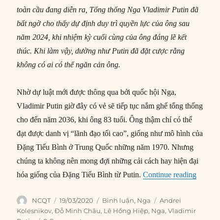
toàn cầu đang diễn ra, Tổng thống Nga Vladimir Putin đã
bất ngờ cho thấy dự định duy trì quyền lực của ông sau
năm 2024, khi nhiệm kỳ cuối cùng của ông đáng lẽ kết
thúc. Khi làm vậy, dường như Putin đã đặt cược rằng
không có ai có thể ngăn cản ông.
Nhờ dự luật mới được thông qua bởi quốc hội Nga,
Vladimir Putin giờ đây có vẻ sẽ tiếp tục nắm ghế tổng thống
cho đến năm 2036, khi ông 83 tuổi. Ông thậm chí có thể
đạt được danh vị “lãnh đạo tối cao”, giống như mô hình của
Đặng Tiểu Bình ở Trung Quốc những năm 1970. Nhưng
chúng ta không nên mong đợi những cải cách hay hiện đại
“Putin 
hóa giống của Đặng Tiểu Bình từ Putin.
Continue reading
Author
Posted
Categories
Tags
NCQT
19/03/2020
Bình luận
,
Nga
Andrei
on
Kolesnikov
,
Đỗ Minh Châu
,
Lê Hồng Hiệp
,
Nga
,
Vladimir