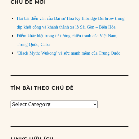
CHỦ ĐỀ MỚI
Hai bài diễn văn của Đại sứ Hoa Kỳ Elbridge Durbrow trong
dịp khởi công và khánh thành xa lộ Sài Gòn – Biên Hòa
Điểm khác biệt trong tư tưởng chiến tranh của Việt Nam,
Trung Quốc, Cuba
‘Black Myth: Wukong’ và sức mạnh mềm của Trung Quốc
TÌM BÀI THEO CHỦ ĐỀ
Tìm
bài
theo
chủ
đề