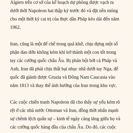
Algiers trên cơ sở của kế hoạch dự phòng được vạch ra
dưới thời Napoleon hai thập kỷ trước đó và đặt nền móng
cho một thời kỳ cai trị của thực dân Pháp kéo dài đến năm
1962.
Iran, cũng là một đế chế trong quá khứ, chịu đựng một số
phận đau đớn không kém khi trở thành một con tốt trong
tay các cường quốc châu Âu. Bị phản bội bởi cả Pháp và
Anh, Iran đã phải chịu thất bại nhục nhã dưới tay Nga, đế
quốc đã giành được Gruzia và Đông Nam Caucasia vào
năm 1813 và thay thế ảnh hưởng của Iran trong khu vực.
Các cuộc chiến tranh Napoleon đã cho thấy sự yếu kém rõ
rệt ở các nhà nước Ottoman và Iran, đồng thời nhấn mạnh
sự chênh lệch quân sự – kinh tế ngày càng tăng giữa họ và
các cường quốc hàng đầu của châu Âu. Do đó, các cuộc