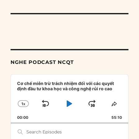
NGHE PODCAST NCQT
Audio
Player
Cơ chế miễn trừ trách nhiệm đối với các quyết
định đầu tư khoa học và công nghệ rủi ro cao
1
X
SKIP
PLAY
JUMP
CHANGE
SHARE
PLAYBACK
THIS
BACKWARD
PAUSE
FORWARD
00:00
RATE
55:10
EPISOD
Search
Episodes