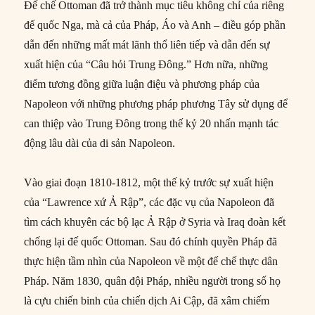
Đế chế Ottoman đã trở thành mục tiêu không chỉ của riêng
đế quốc Nga, mà cả của Pháp, Áo và Anh – điều góp phần
dẫn đến những mất mát lãnh thổ liên tiếp và dẫn đến sự
xuất hiện của “Câu hỏi Trung Đông.” Hơn nữa, những
điểm tương đồng giữa luận điệu và phương pháp của
Napoleon với những phương pháp phương Tây sử dụng để
can thiệp vào Trung Đông trong thế kỷ 20 nhấn mạnh tác
động lâu dài của di sản Napoleon.
Vào giai đoạn 1810-1812, một thế kỷ trước sự xuất hiện
của “Lawrence xứ Ả Rập”, các đặc vụ của Napoleon đã
tìm cách khuyên các bộ lạc Ả Rập ở Syria và Iraq đoàn kết
chống lại đế quốc Ottoman. Sau đó chính quyền Pháp đã
thực hiện tầm nhìn của Napoleon về một đế chế thực dân
Pháp. Năm 1830, quân đội Pháp, nhiều người trong số họ
là cựu chiến binh của chiến dịch Ai Cập, đã xâm chiếm