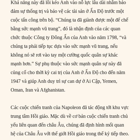
Khả năng này đã lôi kéo Anh vào nỗ lực lâu dài nhằm bảo
đảm sự thống trị và bảo vệ các tài sản ở Ấn Độ trước một
cuộc tấn công trên bộ. “Chúng ta đã giành được một đế chế
bằng sức mạnh vũ trang”, đó là nhận định của các quan
chức thuộc Công ty Đông Ấn của Anh vào năm 1798, “và
chúng ta phải tiếp tục dựa vào sức mạnh vũ trang, nếu
không nó sẽ rơi vào tay một cường quốc quân sự khác
mạnh hơn.” Sự phụ thuộc vào sức mạnh quân sự này đã
củng cố cho thời kỳ cai trị của Anh ở Ấn Độ cho đến năm
1947 và giúp Anh duy trì sự can dự ở Ai Cập, Yemen,
Oman, Iran và Afghanistan.
Các cuộc chiến tranh của Napoleon đã tác động tới khu vực
trung tâm Hồi giáo. Mặc dù về cơ bản cuộc chiến tranh chủ
yếu liên quan đến châu Âu, chúng đã định hình mối quan
hệ của Châu Âu với thế giới Hồi giáo trong thế kỷ tiếp theo.