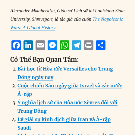
Alexander Mikaberidze, Giáo sư Lịch sử tại Louisiana State
University, Shreveport, là tác giả của cuốn
The Napoleonic
Wars: A Global History
.
F
Li
E
M
W
T
P
S
a
n
m
e
h
el
ri
h
Có Thể Bạn Quan Tâm:
c
k
ai
ss
at
e
n
a
Bài học từ Hòa ước Versailles cho Trung
e
e
l
e
s
g
t
re
Đông ngày nay
b
d
n
A
r
Cuộc chiến Sáu ngày giữa Israel và các nước
o
I
g
p
a
Ả-rập
o
n
er
p
m
Ý nghĩa lịch sử của Hòa ước Sèvres đối với
k
Trung Đông
Lý giải sự kình địch giữa Iran và Ả-rập
Saudi