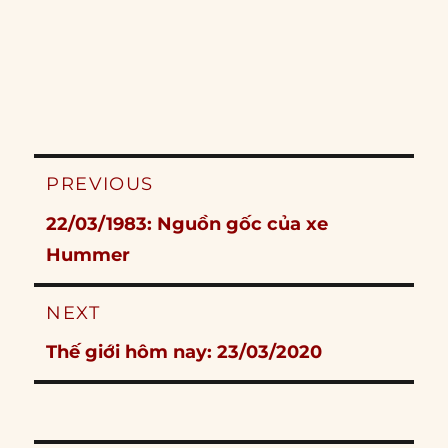
Post
PREVIOUS
navigation
Previous
22/03/1983: Nguồn gốc của xe
post:
Hummer
NEXT
Next
Thế giới hôm nay: 23/03/2020
post: