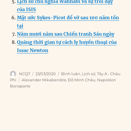
Lịch sử chủ nghĩa Wahhabi và sự trỗi dậy
của ISIS
Mật ước Sykes-Picot đổ vỡ sau 100 năm tồn
tại
Năm mươi năm sau Chiến tranh Sáu ngày
Quãng thời gian tự cách ly huyền thoại của
Issac Newton
Author
Posted
Categories
NCQT
23/03/2020
Bình luận
,
Lịch sử
,
Tây Á - Châu
on
Tags
Phi
Alexander Mikaberidze
,
Đỗ Minh Châu
,
Napoléon
Bonaparte