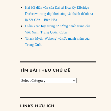
Hai bài diễn văn của Đại sứ Hoa Kỳ Elbridge
Durbrow trong dịp khởi công và khánh thành xa
lộ Sài Gòn – Biên Hòa
Điểm khác biệt trong tư tưởng chiến tranh của
Việt Nam, Trung Quốc, Cuba
‘Black Myth: Wukong’ và sức mạnh mềm của
Trung Quốc
TÌM BÀI THEO CHỦ ĐỀ
Tìm
bài
theo
chủ
đề
LINKS HỮU ÍCH