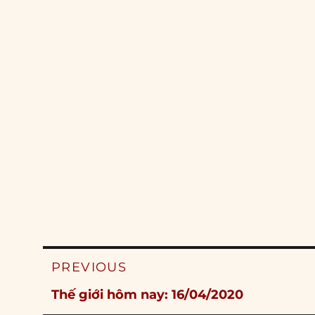
Post
PREVIOUS
navigation
Previous
Thế giới hôm nay: 16/04/2020