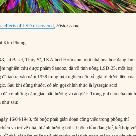
c effects of LSD discovered,
History.com
ị Kim Phụng
3, tại Basel, Thụy Sĩ, TS Albert Hofmann, một nhà hóa học đang làm
hiệm nghiên cứu dược phẩm Sandoz, đã vô tình uống LSD-25, một loại
 đã tạo ra vào năm 1938 trong một nghiên cứu về giá trị dược liệu của
gic. Sau khi dùng thuốc, có tên gọi chính thức là lysergic acid
 đã có những cảm giác bất thường và ảo giác. Trong ghi chú của mình
m như sau:
ngày 16/04/1943, tôi buộc phải gián đoạn công việc trong phòng thí
chiều và trở về nhà, bị ảnh hưởng bởi sự bồn chồn đáng kể, kết hợp vớ