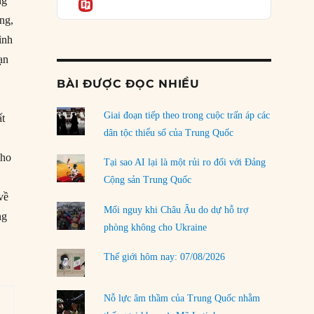
ng
Informatio
04/08/2026
ng,
Điểm mù chiến lược của Trump tại Thái Bình
ình
Dương
ạn
03/08/2026
BÀI ĐƯỢC ĐỌC NHIỀU
Đặt cược vào thất bại: Các quỹ đầu tư mạo
hiểm quốc gia và khía cạnh chính trị của vốn
rủi ro
Giai đoạn tiếp theo trong cuộc trấn áp các
ất
02/08/2026
dân tộc thiểu số của Trung Quốc
ừ
cho
Làm thế nào để kết thúc Chiến tranh Iran?
Tại sao AI lại là một rủi ro đối với Đảng
01/08/2026
Cộng sản Trung Quốc
về
Chiến lược kế tiếp của Bắc Kinh ở Biển Đông
Mối nguy khi Châu Âu do dự hỗ trợ
ng
31/07/2026
phòng không cho Ukraine
Trật tự thế giới mới: Các nước nhỏ sẽ luôn
Thế giới hôm nay: 07/08/2026
phải chịu đựng?
30/07/2026
Nỗ lực âm thầm của Trung Quốc nhằm
LOAD MORE