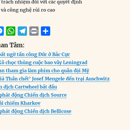
 trách nhiệm đối với các quyết định
 và công nghệ rủi ro cao
M
W
T
P
S
m
e
h
el
ri
h
uan Tâm:
i
ss
at
e
n
a
ất ngờ tấn công Đức ở Bắc Cực
e
s
g
t
re
Xô chọc thủng cuộc bao vây Leningrad
n
A
r
n tham gia làm phim cho quân đội Mỹ
g
p
a
iả Thần chết’ Josef Mengele đến trại Auschwitz
er
p
m
n dịch Cartwheel bắt đầu
phát động Chiến dịch Source
tái chiếm Kharkov
phát động Chiến dịch Bellicose