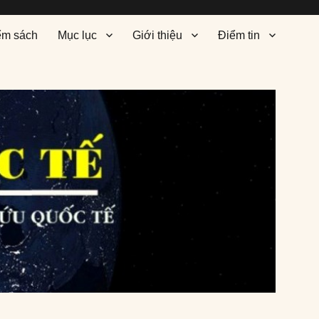
ểm sách
Mục lục
Giới thiệu
Điểm tin