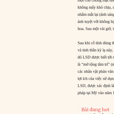
một cơn chóng mặt nhẹ
không mấy khó chịu, đ
nhắm mắt lại (ánh sáng
ảnh tuyệt vời không b
hoa. Sau một vài giờ, 
Sau khi cố tình dùng t
và tinh thần kỳ lạ nà
đó LSD được biết tới n
là “mở rộng tâm trí” 
các nhân vật phản vă
lợi ích của việc sử dụ
LSD, được xác định là 
pháp tại Mỹ vào năm 
Bài đang hot