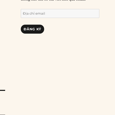
Địa
chỉ
email
ĐĂNG KÝ