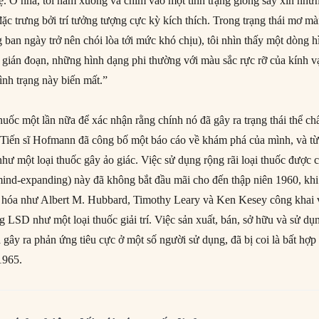
. Ở nhà, tôi nằm xuống và chìm vào một tình trạng giống say xỉn như
ặc trưng bởi trí tưởng tượng cực kỳ kích thích. Trong trạng thái mơ mà
 ban ngày trở nên chói lòa tới mức khó chịu), tôi nhìn thấy một dòng h
ị gián đoạn, những hình dạng phi thường với màu sắc rực rỡ của kính v
tình trạng này biến mất.”
huốc một lần nữa để xác nhận rằng chính nó đã gây ra trạng thái thể ch
y, Tiến sĩ Hofmann đã công bố một báo cáo về khám phá của mình, và t
hư một loại thuốc gây ảo giác. Việc sử dụng rộng rãi loại thuốc được 
(mind-expanding) này đã không bắt đầu mãi cho đến thập niên 1960, khi
n hóa như Albert M. Hubbard, Timothy Leary và Ken Kesey công khai 
ng LSD như một loại thuốc giải trí. Việc sản xuất, bán, sở hữu và sử dụ
gây ra phản ứng tiêu cực ở một số người sử dụng, đã bị coi là bất hợp
1965.