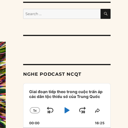
SEARCH
Search
for:
NGHE PODCAST NCQT
Audio
Player
Giai đoạn tiếp theo trong cuộc trấn áp
các dân tộc thiểu số của Trung Quốc
1
X
SKIP
PLAY
JUMP
CHANGE
SHARE
PLAYBACK
THIS
BACKWARD
PAUSE
FORWARD
00:00
RATE
16:25
EPISODE