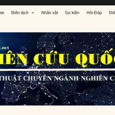
me
Biên dịch
Nhân vật
Sự kiện
Hỏi-Đáp
Đi