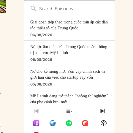
Search
Episodes
Giai đoạn tiếp theo trong cuộc trấn áp các dân
tộc thiểu số của Trung Quốc
06/08/2026
Nỗ lực âm thầm của Trung Quốc nhằm thống
trị khu vực Mỹ Latinh
06/08/2026
Nợ cho kẻ mộng mơ: Vốn vay chính sách và
giới hạn của việc cho startup vay vốn
05/08/2026
,
Mỹ Latinh đang trở thành “phòng thí nghiệm”
của phe cánh hữu mới
04/08/2026
PREVIOUS
SHOW
NEXT
EPISODE
EPISODES
EPISODE
Tại sao Trung Quốc phủ nhận cuộc gặp với
Show
LIST
i
Ngoại trưởng Nhật Bản?
Podcast