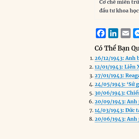
Cơ chế miễn trừ
đầu tư khoa học
F
Li
E
a
n
Có Thể Bạn Q
c
k
a
26/12/1943: Anh b
e
e
l
12/01/1943: Liên 
b
d
27/01/1943: Reaga
o
I
24/05/1943: ‘Sứ g
o
n
30/06/1943: Chiế
k
20/09/1943: Anh 
14/03/1943: Đức 
20/06/1943: Anh 