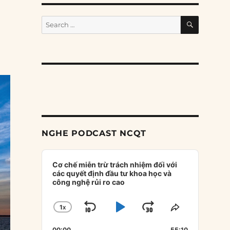
SEARCH
Search
for:
NGHE PODCAST NCQT
Audio
Player
Cơ chế miễn trừ trách nhiệm đối với
các quyết định đầu tư khoa học và
công nghệ rủi ro cao
1
X
SKIP
PLAY
JUMP
CHANGE
SHARE
PLAYBACK
THIS
BACKWARD
PAUSE
FORWARD
00:00
55:10