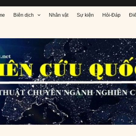
me
Biên dịch
Nhân vật
Sự kiện
Hỏi-Đáp
Đi