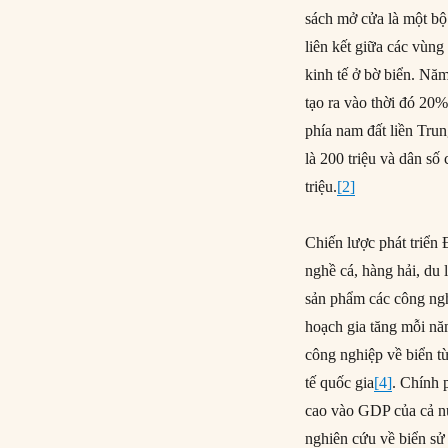
sách mở cửa là một bộ
liên kết giữa các vùn
kinh tế ở bờ biển. Nă
tạo ra vào thời đó 20
phía nam đất liền Tru
là 200 triệu và dân s
triệu.
[2]
Chiến lược phát triển
nghề cá, hàng hải, du 
sản phẩm các công ngh
hoạch gia tăng mỗi n
công nghiệp về biển t
tế quốc gia
[4]
. Chính 
cao vào GDP của cả n
nghiên cứu về biển sử