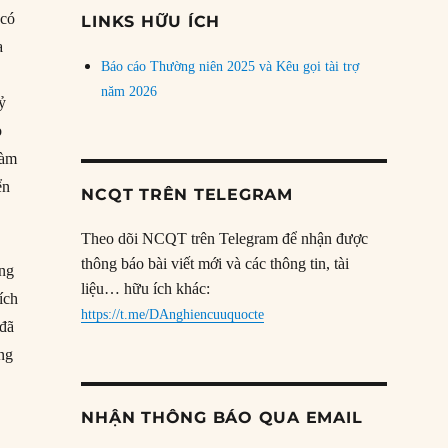
đề
 có
LINKS HỮU ÍCH
a
Báo cáo Thường niên 2025 và Kêu gọi tài trợ
năm 2026
ỷ
ỏ
làm
ển
NCQT TRÊN TELEGRAM
Theo dõi NCQT trên Telegram để nhận được
thông báo bài viết mới và các thông tin, tài
ung
liệu… hữu ích khác:
ích
https://t.me/DAnghiencuuquocte
 đã
ung
NHẬN THÔNG BÁO QUA EMAIL