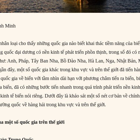
nh Minh
 nhân loại cho thấy những quốc gia nào biết khai thác tiềm năng của bi
g quốc đại dương có nền kinh tế phát triển phồn thịnh, trong số đó có 
u như: Anh, Pháp, Tây Ban Nha, Bồ Đào Nha, Hà Lan, Nga, Nhật Bản,
ần đây, một số quốc gia khác trong khu vực và trên thế giới đã tiến hà
quốc gia về biển với tầm nhìn dài hạn với phương châm tiến ra biển, bi
a biển, đã có những bước tiến nhanh trong quá trình phát triển nền kinh
kinh tế biển nói riêng. Dưới đây là khảo sát một số nét cơ bản về chính
ường quốc về hàng hải trong khu vực và trên thế giới.
a một số quốc gia trên thế giới
 của Trung Quốc