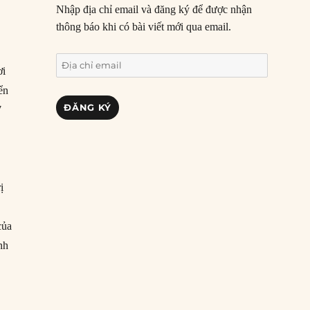
Nhập địa chỉ email và đăng ký để được nhận
thông báo khi có bài viết mới qua email.
Địa
ơi
chỉ
ển
email
ĐĂNG KÝ
7
,
ị
của
nh