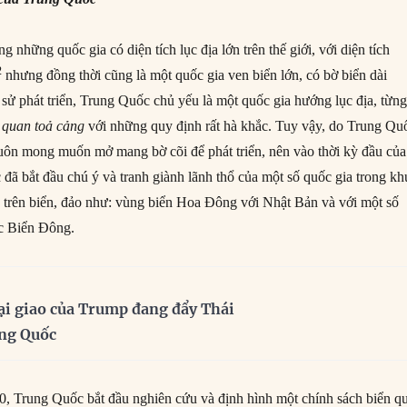
g những quốc gia có diện tích lục địa lớn trên thế giới, với diện tích
2
nhưng đồng thời cũng là một quốc gia ven biển lớn, có bờ biển dài
 sử phát triển, Trung Quốc chủ yếu là một quốc gia hướng lục địa, từn
 quan toả cảng
với những quy định rất hà khắc. Tuy vậy, do Trung Qu
luôn mong muốn mở mang bờ cõi để phát triển, nên vào thời kỳ đầu của
đã bắt đầu chú ý và tranh giành lãnh thổ của một số quốc gia trong kh
 trên biển, đảo như: vùng biển Hoa Đông với Nhật Bản và với một số
ực Biển Đông.
ại giao của Trump đang đẩy Thái
ung Quốc
, Trung Quốc bắt đầu nghiên cứu và định hình một chính sách biển q