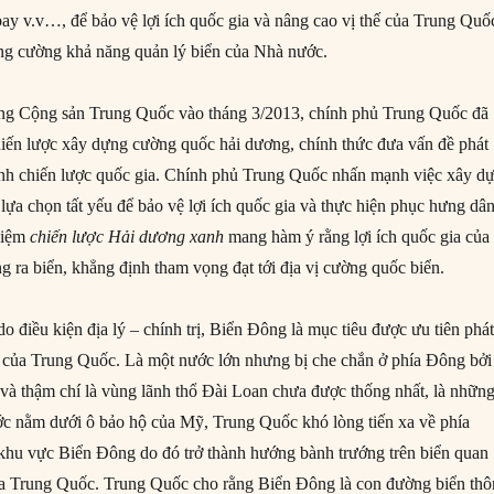
bay v.v…, để bảo vệ lợi ích quốc gia và nâng cao vị thế của Trung Quố
tăng cường khả năng quản lý biển của Nhà nước.
ảng Cộng sản Trung Quốc vào tháng 3/2013, chính phủ Trung Quốc đã
iến lược xây dựng cường quốc hải dương, chính thức đưa vấn đề phát
hành chiến lược quốc gia. Chính phủ Trung Quốc nhấn mạnh việc xây d
lựa chọn tất yếu để bảo vệ lợi ích quốc gia và thực hiện phục hưng dâ
niệm
chiến lược Hải dương xanh
mang hàm ý rằng lợi ích quốc gia của
 ra biển, khẳng định tham vọng đạt tới địa vị cường quốc biển.
o điều kiện địa lý – chính trị, Biển Đông là mục tiêu được ưu tiên phá
iên của Trung Quốc. Là một nước lớn nhưng bị che chắn ở phía Đông bởi
à thậm chí là vùng lãnh thổ Đài Loan chưa được thống nhất, là nhữn
c nằm dưới ô bảo hộ của Mỹ, Trung Quốc khó lòng tiến xa về phía
u vực Biển Đông do đó trở thành hướng bành trướng trên biển quan
của Trung Quốc. Trung Quốc cho rằng Biển Đông là con đường biển th