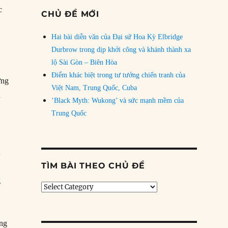
c
CHỦ ĐỀ MỚI
Hai bài diễn văn của Đại sứ Hoa Kỳ Elbridge
Durbrow trong dịp khởi công và khánh thành xa
lộ Sài Gòn – Biên Hòa
Điểm khác biệt trong tư tưởng chiến tranh của
ựng
Việt Nam, Trung Quốc, Cuba
n
‘Black Myth: Wukong’ và sức mạnh mềm của
Trung Quốc
t
TÌM BÀI THEO CHỦ ĐỀ
g
Tìm
bài
theo
chủ
ông