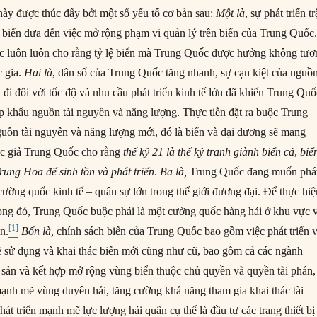
 này được thúc đẩy bởi một số yếu tố cơ bản sau:
Một là
, sự phát triển tr
ên biển đưa đến việc mở rộng phạm vi quản lý trên biển của Trung Quốc
c luôn luôn cho rằng tỷ lệ biển mà Trung Quốc được hưởng không tươ
c gia.
Hai là
, dân số của Trung Quốc tăng nhanh, sự cạn kiệt của nguồ
ền đi đôi với tốc độ và nhu cầu phát triển kinh tế lớn đã khiến Trung Qu
ập khẩu nguồn tài nguyên và năng lượng. Thực tiễn đặt ra buộc Trung
uồn tài nguyên và năng lượng mới, đó là biển và đại dương sẽ mang
ọc giả Trung Quốc cho rằng
thế kỷ
21
là thế kỷ tranh giành biển cả
,
biể
Trung Hoa để sinh tồn và phát triển
.
Ba là,
Trung Quốc đang muốn phá
 cường quốc kinh tế – quân sự lớn trong thế giới đương đại. Để thực hi
ọng đó, Trung Quốc buộc phải là một cường quốc hàng hải ở khu vực 
[1]
ên.
Bốn là,
chính sách biển của Trung Quốc bao gồm việc phát triển 
 sử dụng và khai thác biển mới cũng như cũ, bao gồm cả các ngành
 sản và kết hợp mở rộng vùng biển thuộc chủ quyền và quyền tài phán,
mạnh mẽ vùng duyên hải, tăng cường khả năng tham gia khai thác tài
át triển mạnh mẽ lực lượng hải quân cụ thể là đầu tư các trang thiết bị