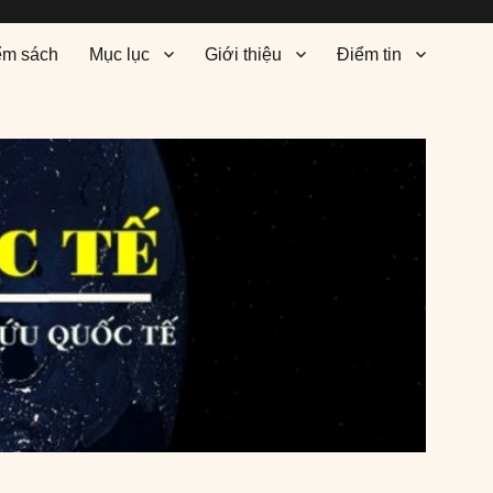
ểm sách
Mục lục
Giới thiệu
Điểm tin