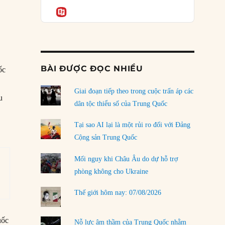
Podcast
của phe cánh hữu mới
Informatio
04/08/2026
Tại sao Trung Quốc phủ nhận cuộc gặp với
Ngoại trưởng Nhật Bản?
g
04/08/2026
BÀI ĐƯỢC ĐỌC NHIỀU
ốc
Điểm mù chiến lược của Trump tại Thái Bình
Dương
Giai đoạn tiếp theo trong cuộc trấn áp các
u
03/08/2026
dân tộc thiểu số của Trung Quốc
Đặt cược vào thất bại: Các quỹ đầu tư mạo
Tại sao AI lại là một rủi ro đối với Đảng
hiểm quốc gia và khía cạnh chính trị của vốn
Cộng sản Trung Quốc
rủi ro
02/08/2026
Mối nguy khi Châu Âu do dự hỗ trợ
phòng không cho Ukraine
Làm thế nào để kết thúc Chiến tranh Iran?
01/08/2026
Thế giới hôm nay: 07/08/2026
Chiến lược kế tiếp của Bắc Kinh ở Biển Đông
31/07/2026
uốc
Nỗ lực âm thầm của Trung Quốc nhằm