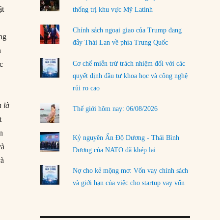
ật
thống trị khu vực Mỹ Latinh
LOAD MORE
.
Chính sách ngoại giao của Trump đang
ng
đẩy Thái Lan về phía Trung Quốc
n
Cơ chế miễn trừ trách nhiệm đối với các
ốc
quyết định đầu tư khoa học và công nghệ
rủi ro cao
n là
Thế giới hôm nay: 06/08/2026
t
ện
Kỷ nguyên Ấn Độ Dương - Thái Bình
và
Dương của NATO đã khép lại
và
Nợ cho kẻ mộng mơ: Vốn vay chính sách
và giới hạn của việc cho startup vay vốn