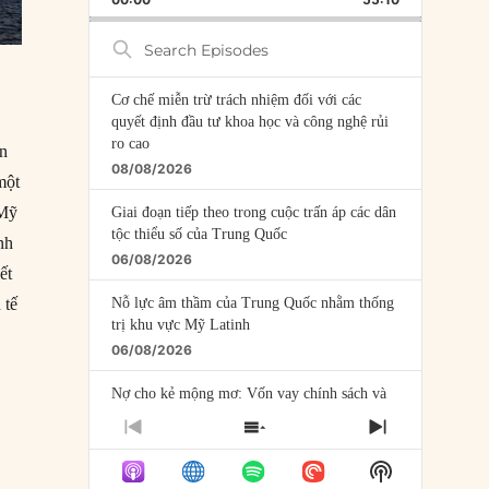
RATE
EPISODE
Search
Episodes
Cơ chế miễn trừ trách nhiệm đối với các
quyết định đầu tư khoa học và công nghệ rủi
ro cao
ển
08/08/2026
một
 Mỹ
Giai đoạn tiếp theo trong cuộc trấn áp các dân
tộc thiểu số của Trung Quốc
nh
06/08/2026
ết
Nỗ lực âm thầm của Trung Quốc nhằm thống
 tế
trị khu vực Mỹ Latinh
06/08/2026
Nợ cho kẻ mộng mơ: Vốn vay chính sách và
giới hạn của việc cho startup vay vốn
PREVIOUS
SHOW
NEXT
05/08/2026
EPISODE
EPISODES
EPISODE
Show
LIST
Mỹ Latinh đang trở thành “phòng thí nghiệm”