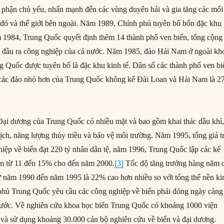
 phận chủ yếu, nhấn mạnh đến các vùng duyên hải và gia tăng các mối
g đó và thế giới bên ngoài. Năm 1989, Chính phủ tuyên bố bốn đặc khu
m 1984, Trung Quốc quyết định thêm 14 thành phố ven biển, tổng cộng
% đầu ra công nghiệp của cả nước. Năm 1985, đảo Hải Nam ở ngoài kh
ng Quốc được tuyên bố là đặc khu kinh tế. Dân số các thành phố ven bi
ố các đảo nhỏ hơn của Trung Quốc không kể Đài Loan và Hải Nam là 2
 Đại dương của Trung Quốc có nhiều mặt và bao gồm khai thác dầu khí
lịch, năng lượng thủy triều và bảo vệ môi trường. Năm 1995, tổng giá tr
iệp về biển đạt 220 tỷ nhân dân tệ, năm 1996, Trung Quốc lập các kế
ăm từ 11 đến 15% cho đến năm 2000.
[3]
Tốc độ tăng trưởng hàng năm 
ừ năm 1990 đến năm 1995 là 22% cao hơn nhiều so với tổng thể nền ki
phủ Trung Quốc yêu cầu các công nghiệp về biển phải đóng ngày càng
ước. Về nghiên cứu khoa học biển Trung Quốc có khoảng 1000 viện
 và sử dụng khoảng 30.000 cán bộ nghiên cứu về biển và đại dương.