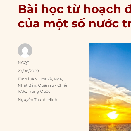
Bài học từ hoạch 
của một số nước tr
Author
NCQT
Posted
29/08/2020
on
Categories
Bình luận
,
Hoa Kỳ
,
Nga
,
Nhật Bản
,
Quân sự - Chiến
lược
,
Trung Quốc
Tags
Nguyễn Thanh Minh