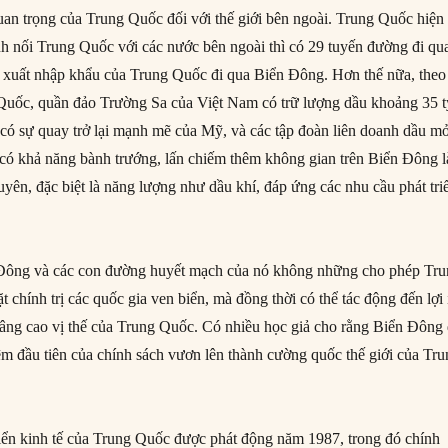
an trọng của Trung Quốc đối với thế giới bên ngoài. Trung Quốc hiện
nh nối Trung Quốc với các nước bên ngoài thì có 29 tuyến đường đi qu
xuất nhập khẩu của Trung Quốc đi qua Biển Đông. Hơn thế nữa, theo
Quốc, quần đảo Trường Sa của Việt Nam có trữ lượng dầu khoảng 35 t
g có sự quay trở lại mạnh mẽ của Mỹ, và các tập đoàn liên doanh dầu m
có khả năng bành trướng, lấn chiếm thêm không gian trên Biển Đông 
yên, đặc biệt là năng lượng như dầu khí, đáp ứng các nhu cầu phát tri
Đông và các con đường huyết mạch của nó không những cho phép Tr
chính trị các quốc gia ven biển, mà đồng thời có thể tác động đến lợi 
âng cao vị thế của Trung Quốc. Có nhiều học giả cho rằng Biển Đông
iệm đầu tiên của chính sách vươn lên thành cường quốc thế giới của Tr
riển kinh tế của Trung Quốc được phát động năm 1987, trong đó chính