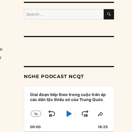
SEARCH
Search
for:
an
n
NGHE PODCAST NCQT
Audio
Player
Giai đoạn tiếp theo trong cuộc trấn áp
các dân tộc thiểu số của Trung Quốc
1
X
SKIP
PLAY
JUMP
CHANGE
SHARE
PLAYBACK
THIS
BACKWARD
PAUSE
FORWARD
00:00
RATE
16:25
EPISODE