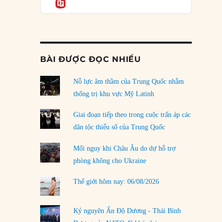
Informatio
04/08/2026
Điểm mù chiến lược của Trump tại Thái Bình
Dương
03/08/2026
BÀI ĐƯỢC ĐỌC NHIỀU
Đặt cược vào thất bại: Các quỹ đầu tư mạo
hiểm quốc gia và khía cạnh chính trị của vốn
rủi ro
Nỗ lực âm thầm của Trung Quốc nhằm
02/08/2026
thống trị khu vực Mỹ Latinh
Làm thế nào để kết thúc Chiến tranh Iran?
Giai đoạn tiếp theo trong cuộc trấn áp các
01/08/2026
dân tộc thiểu số của Trung Quốc
Chiến lược kế tiếp của Bắc Kinh ở Biển Đông
Mối nguy khi Châu Âu do dự hỗ trợ
31/07/2026
phòng không cho Ukraine
Trật tự thế giới mới: Các nước nhỏ sẽ luôn
Thế giới hôm nay: 06/08/2026
phải chịu đựng?
30/07/2026
Kỷ nguyên Ấn Độ Dương - Thái Bình
LOAD MORE