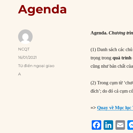
Agenda
Agenda.
Chương trìn
Author
NCQT
(1) Danh sách các chủ
Posted
16/01/2021
trọng trong
quá trình
on
Categories
Từ điển ngoại giao
cũng như bản chất của
Tags
A
(2) Trong cụm từ ‘chươ
đích’; do đó cả cụm c
=>
Quay về Mục lục 
F
Li
E