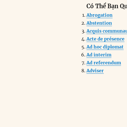
a
n
Có Thể Bạn Q
c
k
a
Abrogation
e
e
l
Abstention
b
d
Acquis communau
o
I
Acte de présence
o
n
Ad hoc diplomat
k
Ad interim
Ad referendum
Adviser