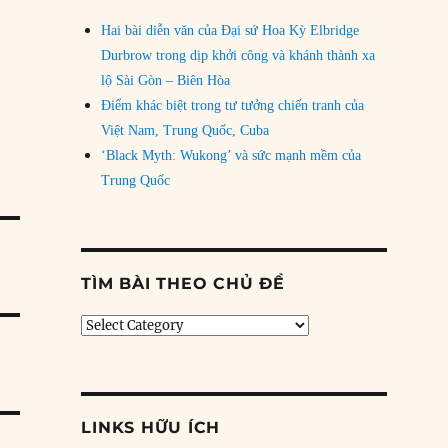
Hai bài diễn văn của Đại sứ Hoa Kỳ Elbridge
Durbrow trong dịp khởi công và khánh thành xa
lộ Sài Gòn – Biên Hòa
Điểm khác biệt trong tư tưởng chiến tranh của
Việt Nam, Trung Quốc, Cuba
‘Black Myth: Wukong’ và sức mạnh mềm của
Trung Quốc
TÌM BÀI THEO CHỦ ĐỀ
Tìm
bài
theo
chủ
đề
LINKS HỮU ÍCH