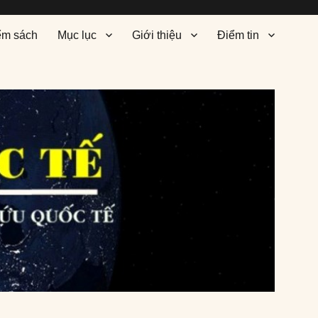
ểm sách
Mục lục
Giới thiệu
Điểm tin