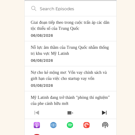
Search
Episodes
Giai đoạn tiếp theo trong cuộc trấn áp các dân
tộc thiểu số của Trung Quốc
06/08/2026
Nỗ lực âm thầm của Trung Quốc nhằm thống
trị khu vực Mỹ Latinh
06/08/2026
Nợ cho kẻ mộng mơ: Vốn vay chính sách và
giới hạn của việc cho startup vay vốn
05/08/2026
Mỹ Latinh đang trở thành “phòng thí nghiệm”
của phe cánh hữu mới
04/08/2026
PREVIOUS
SHOW
NEXT
EPISODE
EPISODES
EPISODE
Tại sao Trung Quốc phủ nhận cuộc gặp với
Show
LIST
Ngoại trưởng Nhật Bản?
Podcast