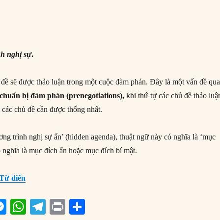
h nghị sự
.
 đề sẽ được thảo luận trong một cuộc đàm phán. Đây là một vấn đề qu
 chuẩn bị đàm phán (prenegotiations),
khi thứ tự các chủ đề thảo luậ
 các chủ đề cần được thống nhất.
ng trình nghị sự ẩn’ (hidden agenda), thuật ngữ này có nghĩa là ‘mục
ó nghĩa là mục đích ẩn hoặc mục đích bí mật.
Từ điển
M
W
T
P
S