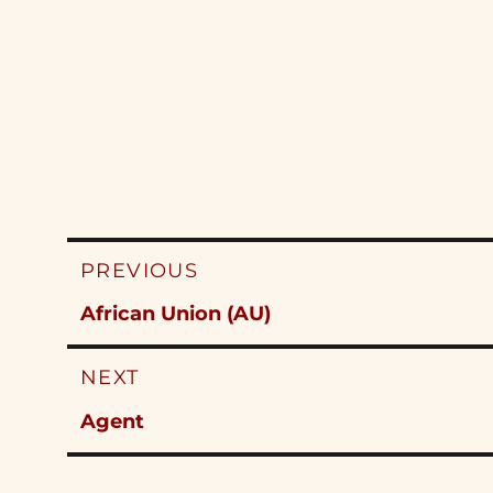
Post
PREVIOUS
navigation
Previous
African Union (AU)
post:
NEXT
Next
Agent
post: