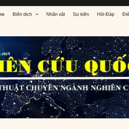
me
Biên dịch
Nhân vật
Sự kiện
Hỏi-Đáp
Đi