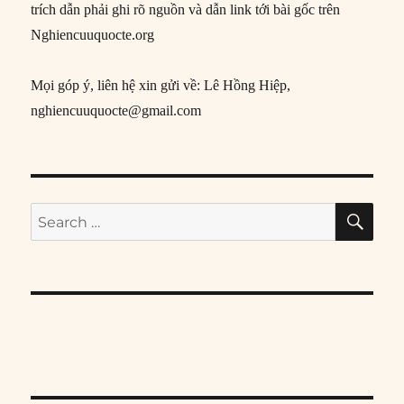
trích dẫn phải ghi rõ nguồn và dẫn link tới bài gốc trên
Nghiencuuquocte.org
Mọi góp ý, liên hệ xin gửi về: Lê Hồng Hiệp,
nghiencuuquocte@gmail.com
SE
Search
for: