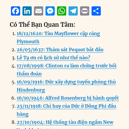
F
Li
E
M
W
T
P
S
a
n
m
e
h
el
ri
h
Có Thể Bạn Quan Tâm:
c
k
ai
ss
at
e
n
a
18/12/1620: Tàu Mayflower cập cảng
e
e
l
e
s
g
t
re
Plymouth
b
d
n
A
r
26/05/1637: Thảm sát Pequot bắt đầu
o
I
g
p
a
Lễ Tạ ơn có lịch sử như thế nào?
o
n
er
p
m
17/08/1998: Clinton ra làm chứng trước bồi
k
thẩm đoàn
16/09/1916: Đức xây dựng tuyến phỏng thủ
Hindenburg
16/10/1946: Alfred Rosenberg bị hành quyết
25/11/1918: Chỉ huy của Đức ở Đông Phi đầu
hàng
27/10/1904: Hệ thống tàu điện ngầm New