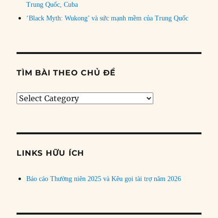
Trung Quốc, Cuba
‘Black Myth: Wukong’ và sức mạnh mềm của Trung Quốc
TÌM BÀI THEO CHỦ ĐỀ
Tìm
bài
theo
chủ
đề
LINKS HỮU ÍCH
Báo cáo Thường niên 2025 và Kêu gọi tài trợ năm 2026