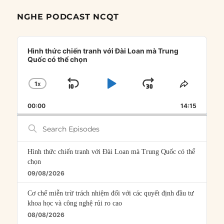
NGHE PODCAST NCQT
Audio
Player
Hình thức chiến tranh với Đài Loan mà Trung
Quốc có thể chọn
1
X
SKIP
PLAY
JUMP
CHANGE
SHARE
PLAYBACK
THIS
BACKWARD
PAUSE
FORWARD
00:00
RATE
14:15
EPISOD
Search
Episodes
Hình thức chiến tranh với Đài Loan mà Trung Quốc có thể
chọn
09/08/2026
Cơ chế miễn trừ trách nhiệm đối với các quyết định đầu tư
khoa học và công nghệ rủi ro cao
08/08/2026