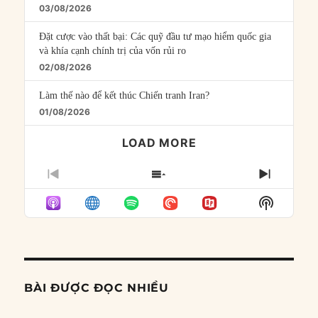
03/08/2026
Đặt cược vào thất bại: Các quỹ đầu tư mạo hiểm quốc gia
và khía cạnh chính trị của vốn rủi ro
02/08/2026
Làm thế nào để kết thúc Chiến tranh Iran?
01/08/2026
LOAD MORE
PREVIOUS
SHOW
NEXT
EPISODE
EPISODES
EPISO
Show
LIST
Podcast
Informat
BÀI ĐƯỢC ĐỌC NHIỀU