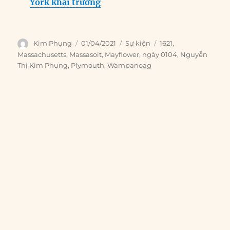
York khai trương
Author
Posted
Categories
Tags
Kim Phụng
01/04/2021
Sự kiện
1621
,
on
Massachusetts
,
Massasoit
,
Mayflower
,
ngày 0104
,
Nguyễn
Thị Kim Phụng
,
Plymouth
,
Wampanoag