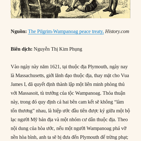
Nguồn:
The Pilgrim-Wampanoag peace treaty,
History.com
Biên dịch:
Nguyễn Thị Kim Phụng
Vào ngày này năm 1621, tại thuộc địa Plymouth, ngày nay
là Massachusetts, giới lãnh đạo thuộc địa, thay mặt cho Vua
James I, đã quyết định thành lập một liên minh phòng thủ
với Massasoit, tù trưởng của tộc Wampanoag. Thỏa thuận
này, trong đó quy định cả hai bên cam kết sẽ không “làm
tổn thương” nhau, là hiệp ước đầu tiên được ký giữa một bộ
lạc người Mỹ bản địa và một nhóm cư dân thuộc địa. Theo
nội dung của hòa ước, nếu một người Wampanoag phá vỡ
nền hòa bình, anh ta sẽ bị đưa đến Plymouth để trừng phạt;