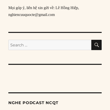
Mọi góp ý, liên hệ xin gửi về: Lê Hồng Hiệp,
nghiencuuquocte@gmail.com
SE
Search
for:
NGHE PODCAST NCQT