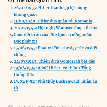
Có Thể Bạn Quan Tâm:
c
k
ai
ss
at
e
n
a
26/02/1935: Hitler thành lập lực lượng
e
e
l
e
s
g
t
re
không quân
b
d
n
A
r
11/09/1940: Hitler đưa quân tới Romania
o
I
g
p
a
20/01/1942: Hội nghị Wannsee được tổ chức
o
n
er
p
m
Cuộc đời bí ẩn của Phó Quốc trưởng nước
k
Đức phát xít
15/06/1943: Phát xít Đức che đậy các vụ diệt
chủng
24/07/1943: Chiến dịch Gomorrah bắt đầu
19/08/1934: Adolf Hitler trở thành Tổng
thống Đức
15/01/1951: ‘Phù thủy Buchenwald’ nhận án
tù
Author
Posted
Categories
Tags