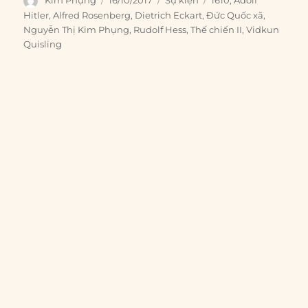
Kim Phụng
16/10/2017
Sự kiện
1610
,
Adolf
on
Hitler
,
Alfred Rosenberg
,
Dietrich Eckart
,
Đức Quốc xã
,
Nguyễn Thị Kim Phụng
,
Rudolf Hess
,
Thế chiến II
,
Vidkun
Quisling