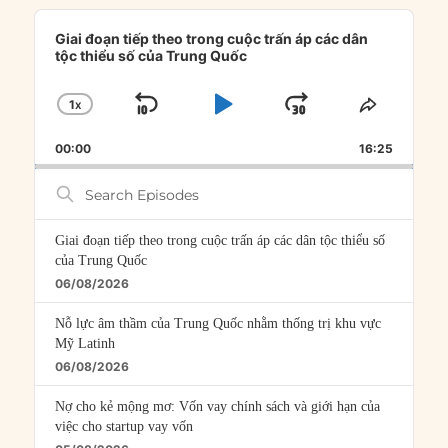
Audio
Player
Giai đoạn tiếp theo trong cuộc trấn áp các dân
tộc thiểu số của Trung Quốc
1
X
SKIP
PLAY
JUMP
CHANGE
SHARE
PLAYBACK
THIS
BACKWARD
PAUSE
FORWARD
00:00
RATE
16:25
EPISOD
Search
Episodes
Giai đoạn tiếp theo trong cuộc trấn áp các dân tộc thiểu số
của Trung Quốc
06/08/2026
Nỗ lực âm thầm của Trung Quốc nhằm thống trị khu vực
Mỹ Latinh
06/08/2026
Nợ cho kẻ mộng mơ: Vốn vay chính sách và giới hạn của
việc cho startup vay vốn