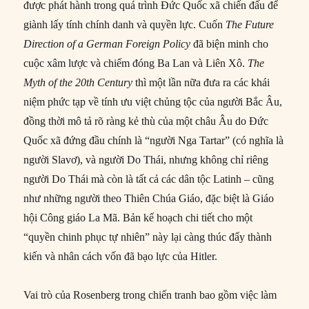
được phát hành trong quá trình Đức Quốc xã chiến đấu để
giành lấy tính chính danh và quyền lực. Cuốn
The Future
Direction of a German Foreign Policy
đã biện minh cho
cuộc xâm lược và chiếm đóng Ba Lan và Liên Xô.
The
Myth of the 20th Century
thì một lần nữa đưa ra các khái
niệm phức tạp về tính ưu việt chủng tộc của người Bắc Âu,
đồng thời mô tả rõ ràng kẻ thù của một châu Âu do Đức
Quốc xã đứng đầu chính là “người Nga Tartar” (có nghĩa là
người Slavơ), và người Do Thái, nhưng không chỉ riêng
người Do Thái mà còn là tất cả các dân tộc Latinh – cũng
như những người theo Thiên Chúa Giáo, đặc biệt là Giáo
hội Công giáo La Mã. Bản kế hoạch chi tiết cho một
“quyền chinh phục tự nhiên” này lại càng thúc đẩy thành
kiến và nhân cách vốn đã bạo lực của Hitler.
Vai trò của Rosenberg trong chiến tranh bao gồm việc làm