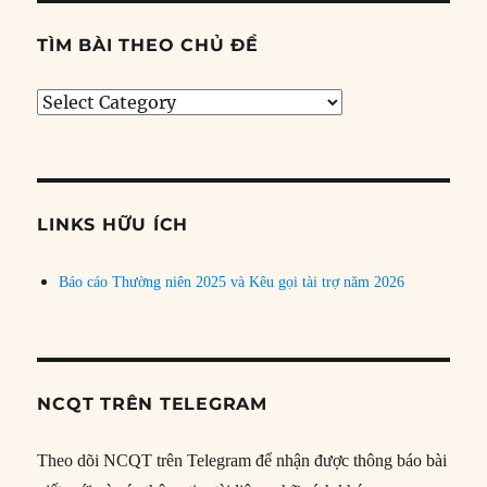
TÌM BÀI THEO CHỦ ĐỀ
Tìm
bài
theo
chủ
đề
LINKS HỮU ÍCH
Báo cáo Thường niên 2025 và Kêu gọi tài trợ năm 2026
NCQT TRÊN TELEGRAM
Theo dõi NCQT trên Telegram để nhận được thông báo bài