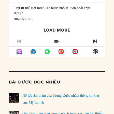
Trật tự thế giới mới: Các nước nhỏ sẽ luôn phải chịu
đựng?
30/07/2026
LOAD MORE
PREVIOUS
SHOW
NEXT
EPISODE
EPISODES
EPISO
Show
LIST
Podcast
Informat
BÀI ĐƯỢC ĐỌC NHIỀU
Nỗ lực âm thầm của Trung Quốc nhằm thống trị khu
vực Mỹ Latinh
Giai đoạn tiếp theo trong cuộc trấn áp các dân tộc thiểu