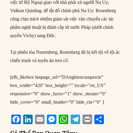
việc từ Bộ Ngoại giao với nhà phát xít người Na Uy,
Vidkun Quisling, để lật đổ chính phủ Na Uy. Rosenberg
cũng chịu trách nhiệm giám sát việc vận chuyển các tác
phẩm nghệ thuật bị đánh cắp từ nước Pháp (dưới chính
quyền Vichy) sang Đức.
Tại phiên tòa Nuremberg, Rosenberg đã bị kết tội về tội ác
chiến tranh và tuyên án treo cổ.
[efb_likebox fanpage_url=”DAnghiencuuquocte”
box_width=”420″ box_height=”” locale=”en_US”
responsive=”0″ show_faces=”1″ show_stream=”0″
hide_cover=”0″ small_header=”0″ hide_cta=”0″ ]
F
Li
E
M
W
T
P
S
a
n
m
e
h
el
ri
h