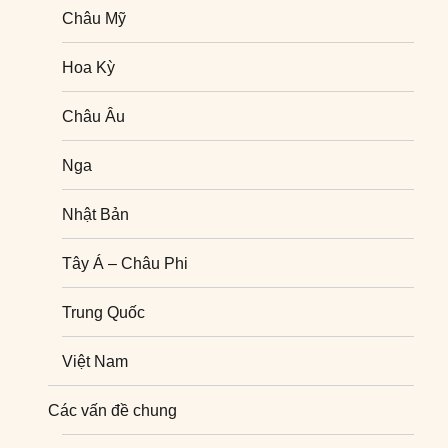
Châu Mỹ
Hoa Kỳ
Châu Âu
Nga
Nhật Bản
Tây Á – Châu Phi
Trung Quốc
Việt Nam
Nghiên cứu quốc tế
Các vấn đề chung