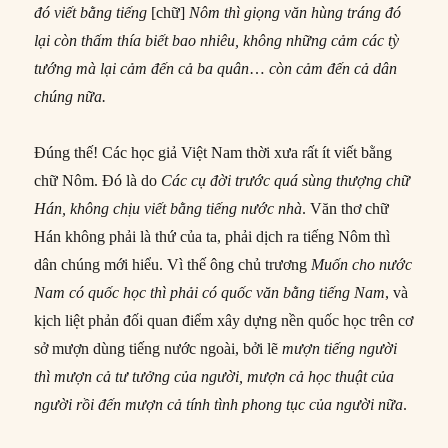
đó viết bằng
tiếng
[chữ]
Nôm thì giọng văn hùng tráng đó
lại còn thấm thía biết bao nhiêu, không những cảm
các
tỳ
tướng mà lại cảm đến cả ba quân
…
còn cảm đến cả dân
chúng nữa.
Đúng thế! Các học giả Việt Nam thời xưa rất ít viết bằng
chữ Nôm. Đó là do
Các cụ đời trước quá sùng thượng chữ
Hán, không chịu viết bằng
tiếng
nước
nhà
. Văn thơ chữ
Hán không phải là thứ của ta, phải dịch ra tiếng Nôm thì
dân chúng mới hiểu. Vì thế ông chủ trương
Muốn cho
nước
Nam có quốc học thì phải có quốc văn bằng
tiếng
Nam
, và
kịch liệt phản đối quan điểm xây dựng nền quốc học trên cơ
sở mượn dùng tiếng nước ngoài, bởi lẽ
mượn
tiếng
người
thì mượn cả tư tưởng của người, mượn cả
học
thuật của
người rồi đến mượn cả tính tình phong tục của người nữa
.