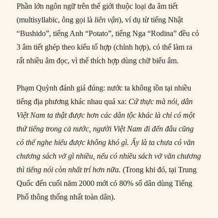
Phần lớn ngôn ngữ trên thế giới thuộc loại đa âm tiết
(multisyllabic, ông gọi là
liên vận
), ví dụ từ tiếng Nhật
“Bushido”, tiếng Anh “Potato”, tiếng Nga “Rodina” đều có
3 âm tiết ghép theo kiểu tổ hợp (chỉnh hợp), có thể làm ra
rất nhiều âm đọc, vì thế thích hợp dùng chữ biểu âm.
Phạm Quỳnh đánh giá đúng: nước ta không tồn tại nhiều
tiếng địa phương khác nhau quá xa:
Cứ thực mà nói, dân
Việt Nam ta thật được hơn
các
dân tộc
khác
là chỉ có một
thứ
tiếng
trong cả
nước
, người Việt Nam đi đến đâu
cũng
có thể
nghe hiểu được không khó gì. Ấy là ta chưa có văn
chương sách vở gì nhiều, nếu có nhiều sách vở văn chương
thì
tiếng
nói còn nhất trí hơn nữa.
(Trong khi đó, tại Trung
Quốc đến cuối năm 2000 mới có 80% số dân dùng Tiếng
Phổ thông thống nhất toàn dân).