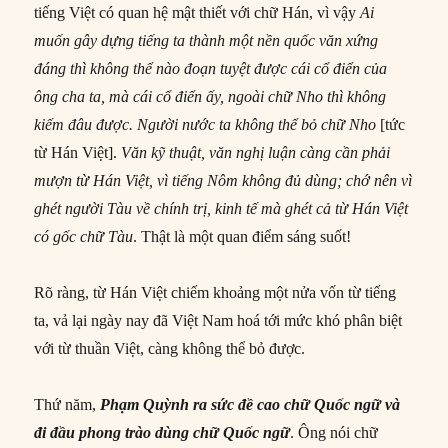
tiếng Việt có quan hệ mật thiết với chữ Hán, vì vậy
Ai
muốn gây dựng
tiếng
ta thành một nền quốc văn xứng
đáng thì không thể nào đoạn tuyệt được cái cổ điển của
ông cha ta, mà cái cổ điển ấy, ngoài chữ Nho thì không
kiếm đâu được. Người
nước
ta không thể bỏ chữ Nho
[tức
từ Hán Việt].
Văn kỹ thuật, văn nghị luận càng cần phải
mượn từ Hán Việt, vì
tiếng
Nôm không đủ dùng; chớ nên vì
ghét người Tàu về chính trị, kinh tế mà ghét cả từ Hán Việt
có gốc chữ Tàu
. Thật là một quan điểm sáng suốt!
Rõ ràng, từ Hán Việt chiếm khoảng một nửa vốn từ tiếng
ta, vả lại ngày nay đã Việt Nam hoá tới mức khó phân biệt
với từ thuần Việt, càng không thể bỏ được.
Thứ năm,
Phạm Quỳnh ra sức đề cao chữ Quốc ngữ và
đi đầu phong trào dùng chữ Quốc ngữ
. Ông nói chữ