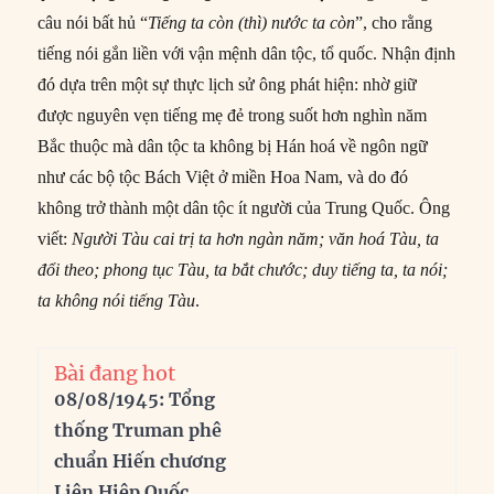
câu nói bất hủ “
Tiếng ta còn (thì)
nước
ta còn
”, cho rằng
tiếng nói gắn liền với vận mệnh dân tộc, tổ quốc. Nhận định
đó dựa trên một sự thực lịch sử ông phát hiện: nhờ giữ
được nguyên vẹn tiếng mẹ đẻ trong suốt hơn nghìn năm
Bắc thuộc mà dân tộc ta không bị Hán hoá về ngôn ngữ
như các bộ tộc Bách Việt ở miền Hoa Nam, và do đó
không trở thành một dân tộc ít người của Trung Quốc. Ông
viết:
Người Tàu cai trị ta hơn ngàn năm; văn hoá Tàu, ta
đổi theo; phong tục Tàu, ta bắt chước; duy
tiếng
ta, ta nói;
ta không nói
tiếng
Tàu
.
Bài đang hot
08/08/1945: Tổng
thống Truman phê
chuẩn Hiến chương
Liên Hiệp Quốc