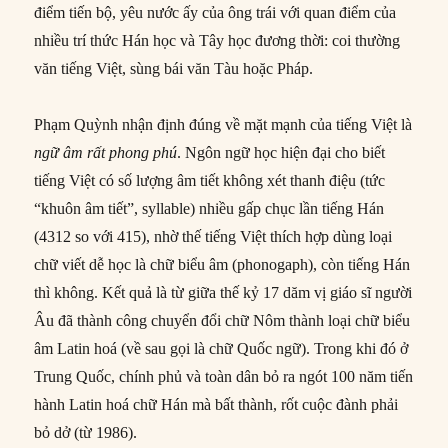
điểm tiến bộ, yêu nước ấy của ông trái với quan điểm của
nhiều trí thức Hán học và Tây học đương thời: coi thường
văn tiếng Việt, sùng bái văn Tàu hoặc Pháp.
Phạm Quỳnh nhận định đúng về mặt mạnh của tiếng Việt là
ngữ âm
rất
phong phú
. Ngôn ngữ học hiện đại cho biết
tiếng Việt có số lượng âm tiết không xét thanh điệu (tức
“khuôn âm tiết”, syllable) nhiều gấp chục lần tiếng Hán
(4312 so với 415), nhờ thế tiếng Việt thích hợp dùng loại
chữ viết dễ học là chữ biểu âm (phonogaph), còn tiếng Hán
thì không. Kết quả là từ giữa thế kỷ 17 dăm vị giáo sĩ người
Âu đã thành công chuyển đổi chữ Nôm thành loại chữ biểu
âm Latin hoá (về sau gọi là chữ Quốc ngữ). Trong khi đó ở
Trung Quốc, chính phủ và toàn dân bỏ ra ngót 100 năm tiến
hành Latin hoá chữ Hán mà bất thành, rốt cuộc đành phải
bỏ dở (từ 1986).