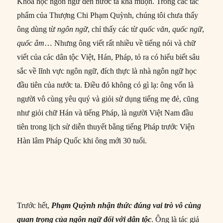
Khoa học ngôn ngữ đến nước ta khá muộn. Trong các tác
phẩm của Thượng Chi Phạm Quỳnh, chúng tôi chưa thấy
ông dùng từ
ngôn ngữ
, chỉ thấy các từ
quốc văn
,
quốc ngữ
,
quốc
âm
… Nhưng ông viết rất nhiều về tiếng nói và chữ
viết của các dân tộc Việt, Hán, Pháp, tỏ ra có hiểu biết sâu
sắc về lĩnh vực ngôn ngữ, đích thực là nhà ngôn ngữ học
đầu tiên của nước ta. Điều đó không có gì lạ: ông vốn là
người vô cùng yêu quý và giỏi sử dụng tiếng mẹ đẻ, cũng
như giỏi chữ Hán và tiếng Pháp, là người Việt Nam đầu
tiên trong lịch sử diễn thuyết bằng tiếng Pháp trước Viện
Hàn lâm Pháp Quốc khi ông mới 30 tuổi.
Trước hết,
Phạm Quỳnh nhận thức đúng vai trò vô cùng
quan trọng của ngôn ngữ đối với
dân tộc
. Ông là tác giả