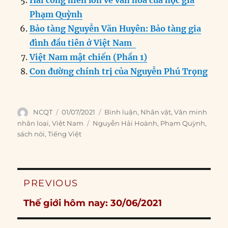
Hai cống hiến lớn về văn hóa của học giả
Phạm Quỳnh
Bảo tàng Nguyễn Văn Huyên: Bảo tàng gia
đình đầu tiên ở Việt Nam
Việt Nam mật chiến (Phần 1)
Con đường chính trị của Nguyễn Phú Trọng
Author
Posted
Categories
NCQT
01/07/2021
Bình luận
,
Nhân vật
,
Văn minh
on
Tags
nhân loại
,
Việt Nam
Nguyễn Hải Hoành
,
Phạm Quỳnh
,
sách nói
,
Tiếng Việt
Post
PREVIOUS
navigation
Previous
Thế giới hôm nay: 30/06/2021
post: