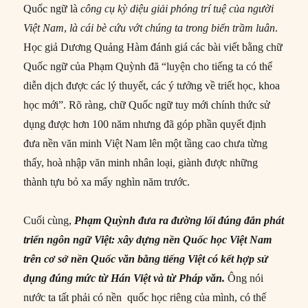
Quốc ngữ là
công cụ kỳ diệu giải phóng trí tuệ của người
Việt Nam
,
là cái bè cứu vớt chúng ta trong biển trầm luân
.
Học giả Dương Quảng Hàm đánh giá các bài viết bằng chữ
Quốc ngữ của Phạm Quỳnh đã “luyện cho tiếng ta có thể
diễn dịch được các lý thuyết, các ý tưởng về triết học, khoa
học mới”. Rõ ràng, chữ Quốc ngữ tuy mới chính thức sử
dụng được hơn 100 năm nhưng đã góp phần quyết định
đưa nền văn minh Việt Nam lên một tầng cao chưa từng
thấy, hoà nhập văn minh nhân loại, giành được những
thành tựu bỏ xa mấy nghìn năm trước.
Cuối cùng,
Phạm Quỳnh
đưa ra đường lối đúng đắn
phát
triển ngôn ngữ Việt:
xây dựng nền Quốc học Việt Nam
trên cơ sở nền Quốc văn bằng
tiếng
Việt có kết hợp sử
dụng đúng mức từ Hán Việt và từ Pháp văn.
Ông nói
nước ta tất phải có nền quốc học riêng của mình, có thế