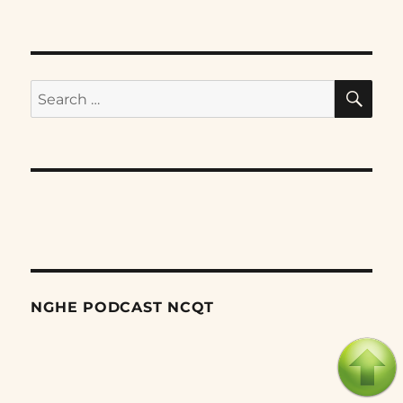
SE
Search
for:
NGHE PODCAST NCQT