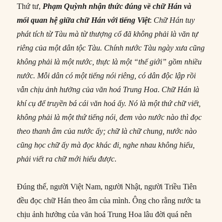
Thứ tư,
Phạm Quỳnh nhận thức đúng về chữ Hán và
mối quan hệ giữa chữ Hán với
tiếng
Việt
:
Chữ Hán tuy
phát tích từ Tàu mà từ thượng cổ đã không phải là văn tự
riêng của một
dân tộc
Tàu. Chính
nước
Tàu ngày xưa
cũng
không phải là một
nước
, thực là một “
thế giới
” gồm nhiều
nước
. Mỗi
dân
có một
tiếng
nói riêng, có dân độc lập rồi
vẫn chịu ảnh hưởng của văn hoá Trung Hoa
.
Chữ Hán là
khí cụ
để
truyền bá cái văn hoá ấy. Nó là một thứ chữ viết,
không phải là một thứ
tiếng
nói, đem vào
nước
nào thì đọc
theo thanh âm của
nước
ấy; chữ là chữ chung,
nước
nào
cũng
học chữ ấy mà đọc
khác
đi, nghe nhau không hiểu,
phải viết ra chữ
mới
hiểu được
.
Đúng thế, người Việt Nam, người Nhật, người Triều Tiên
đều đọc chữ Hán theo âm của mình. Ông cho rằng nước ta
chịu ảnh hưởng của văn hoá Trung Hoa lâu đời quá nên