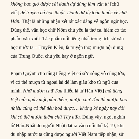
không bao giờ được cái danh dự dùng làm văn tự
[chữ
viết]
để
truyền bá học thuật. Danh dự ấy toàn thuộc về chữ
Hán
. Thật là những nhận xét rất xác đáng về ngôn ngữ học.
Đúng thế, văn học chữ Nôm chủ yếu là thơ ca, hiếm có tác
phẩm văn xuôi. Tác phẩm nổi tiếng nhất trong lịch sử văn
học nước ta – Truyện Kiều, là truyện thơ, mượn nội dung
của Trung Quốc, chủ yếu hay ở ngôn ngữ.
Phạm Quỳnh cho rằng tiếng Việt có sức sống vô cùng lớn,
vì có thể mượn từ ngoại lai để làm giàu kho từ ngữ của
mình.
Nhờ mượn chữ Tàu
[hiểu là từ Hán Việt]
mà
tiếng
Việt mỗi ngày một giàu thêm; mượn chữ Tàu thì mượn bao
nhiêu
cũng
có thể
tiêu hoá được
…
không kể ngày nay đôi
khi
có thể
mượn thêm chữ Tây nữa.
Đúng vậy, ngót nghìn
từ Hán-Nhật do người Nhật đặt ra vào cuối thế kỷ 19, khi
du nhập nước ta cũng được người Việt Nam tiếp nhận, sử