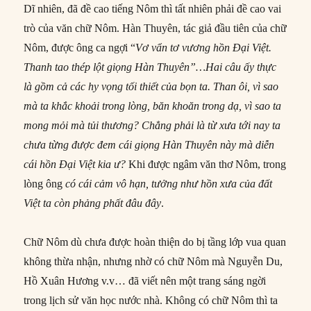
Dĩ nhiên, đã đề cao tiếng Nôm thì tất nhiên phải đề cao vai
trò của văn chữ Nôm. Hàn Thuyên, tác giả đầu tiên của chữ
Nôm, được ông ca ngợi “
Vơ vẩn tơ vương hồn Đại Việt.
Thanh tao thép lột giọng Hàn Thuyên”…Hai câu ấy thực
là gồm cả
các
hy vọng tối thiết của bọn ta. Than ôi, vì sao
mà ta khắc khoải trong lòng, băn khoăn trong dạ, vì sao ta
mong mỏi mà tủi thương? Chẳng phải là từ xưa tới nay ta
chưa từng được đem cái giọng Hàn Thuyên này mà diễn
cái hồn Đại Việt kia ư?
Khi được ngâm văn thơ Nôm, trong
lòng ông
có cái cảm vô hạn, tưởng như hồn xưa của đất
Việt ta còn phảng phất đâu đây
.
Chữ Nôm dù chưa được hoàn thiện do bị tầng lớp vua quan
không thừa nhận, nhưng nhờ có chữ Nôm mà Nguyễn Du,
Hồ Xuân Hương v.v… đã viết nên một trang sáng ngời
trong lịch sử văn học nước nhà. Không có chữ Nôm thì ta