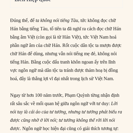
Đúng thế, để
ta không nói
tiếng
Tàu
, tức không đọc chữ
Hán bằng tiếng Tàu, tổ tiên ta đã nghĩ ra cách đọc chữ Hán
bằng âm Việt (còn gọi là từ Hán Việt), tức Việt Nam hoá
phần ngữ âm của chữ Hán. Rốt cuộc dân tộc ta mượn được
chữ Hán để dùng, nhưng vẫn nói tiếng mẹ đẻ, không nói
tiếng Hán. Bằng cuộc đấu tranh khôn ngoan ấy trên lĩnh
vực ngôn ngữ mà dân tộc ta tránh được thảm hoạ bị đồng
hoá, đây là thắng lợi vĩ đại nhất trong lịch sử Việt Nam.
Ngay từ hơn 100 năm trước, Phạm Quỳnh từng nhận định
rất sâu sắc về mối quan hệ giữa ngôn ngữ với tư duy:
Lời
nói tuy là cái áo của tư tưởng, nhưng tư tưởng phát biểu ra
được
cũng
nhờ ở lời nói; tư tưởng không thể rời lời nói
được
. Ngôn ngữ học hiện đại cũng có giải thích tương tự: