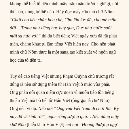
không thể biết tổ tiên mình mấy trăm năm trước nghĩ gì, nói
thế nào, dùng từ thế nào. Hãy đọc mấy câu thơ chữ Nôm
“
Chơi cho liễu chán hoa chê, Cho lăn lóc đá, cho mê mẩn
đời….Trong như
tiếng
hạc bay qua, Đục như
nước
suối
mới
sa nửa vời.
” thì đủ biết tiếng Việt ngày xưa đã rất phát
triển, chẳng khác gì lắm tiếng Việt hiện nay. Cho nên phát
minh chữ Nôm thực là một sáng tạo kiệt xuất về ngôn ngữ
học của tổ tiên ta.
Tuy đề cao tiếng Việt nhưng Phạm Quỳnh chủ trương rất
đúng là nên sử dụng thêm từ Hán Việt ở mức vừa phải.
Ông phản đối quan điểm cực đoan vì muốn bảo tồn tiếng
thuần Việt mà bỏ hết từ Hán Việt (ông gọi là chữ Nho).
Ông nêu ví dụ:
Nếu nói “Ông vua Việt Nam đi chơi Bắc Kỳ
nay đã về kinh rồi”, nghe sống sượng quá… Nếu dùng mấy
chữ Nho
[hiểu là từ Hán Việt]
mà nói “Hoàng thượng ngự