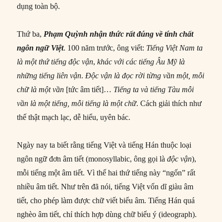
dụng toàn bộ.
Thứ ba,
Phạm Quỳnh nhận thức
rất
đúng về tính chất
ngôn ngữ Việt
. 100 năm trước, ông viết:
Tiếng Việt Nam ta
là một thứ
tiếng
độc vận
,
khác
với
các
tiếng
Âu Mỹ là
những
tiếng
liên vận
.
Độc vận là đọc rời từng vần một, mỗi
chữ là một vần
[tức âm tiết]…
Tiếng ta và
tiếng
Tàu mỗi
vần là một
tiếng
, mỗi
tiếng
là một chữ
. Cách giải thích như
thế thật mạch lạc, dễ hiểu, uyên bác.
Ngày nay ta biết rằng tiếng Việt và tiếng Hán thuộc loại
ngôn ngữ đơn âm tiết (monosyllabic, ông gọi là
độc vận
),
mỗi tiếng một âm tiết. Vì thế hai thứ tiếng này “ngốn” rất
nhiều âm tiết. Như trên đã nói, tiếng Việt vốn dĩ giàu âm
tiết, cho phép làm được chữ viết biểu âm. Tiếng Hán quá
nghèo âm tiết, chỉ thích hợp dùng chữ biểu ý (ideograph).