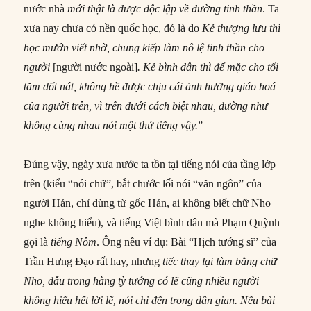
nước nhà
mới
thật là được độc lập về đường tinh thần
. Ta
xưa nay chưa có nền quốc học, đó là do
Kẻ thượng lưu thì
học
mướn viết nhờ, chung kiếp làm nô lệ tinh thần cho
người
[người nước ngoài]
. Kẻ bình dân thì
để
mặc cho tối
tăm dốt nát, không hề được chịu cái
ảnh hưởng
giáo hoá
của người trên, vì trên dưới
các
h biệt nhau, dường như
không cùng nhau nói một thứ
tiếng
vậy.
”
Đúng vậy, ngày xưa nước ta tồn tại tiếng nói của tầng lớp
trên (kiểu “nói chữ”, bắt chước lối nói “văn ngôn” của
người Hán, chỉ dùng từ gốc Hán, ai không biết chữ Nho
nghe không hiểu), và tiếng Việt bình dân mà Phạm Quỳnh
gọi là
tiếng Nôm
. Ông nêu ví dụ: Bài “Hịch tướng sĩ” của
Trần Hưng Đạo rất hay, nhưng
tiếc thay lại làm bằng chữ
Nho, dẫu trong hàng tỳ tướng có lẽ
cũng
nhiều người
không hiểu hết lời lẽ, nói chi đến trong dân gian. Nếu bài