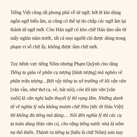
Tiếng Việt cũng rất phong phú về từ ngữ, bởi lẽ khi dùng
ngôn ngữ biểu âm, ai cũng có thể tự do chắp các ngữ âm lại
thành từ ngữ mới. Còn Hán ngữ có kho chữ Hán làm sẵn từ
mấy nghìn năm trước, tất cả mọi người chỉ được dùng trong
phạm vi số chữ ấy, không được làm chữ mới.
Tuy bênh vực tiếng Nôm nhưng Phạm Quỳnh cho rằng
Tiếng ta giàu về phần cụ tượng
[hình tượng]
mà nghèo về
phần trừu tượng…Bởi vậy
tiếng
ta sở trường về lối vận văn
[văn vần, như thơ ca, vè, hát nói],
còn lối tản văn
[văn
xuôi]
là văn nghị luận thuyết lý thì vụng lắm. Những danh
từ về nghĩa lý nếu không
mượn chữ Nho
[tức từ Hán Việt]
thì không đủ
tiếng
mà dùng
…
Nói đến nghĩa lý thì
các
cụ
ta toàn dùng Hán văn cả, cho rằng
tiếng
nước
nhà là nôm
na thô thiển. Thành ra
tiếng
ta
[hiểu là chữ Nôm]
xưa nay