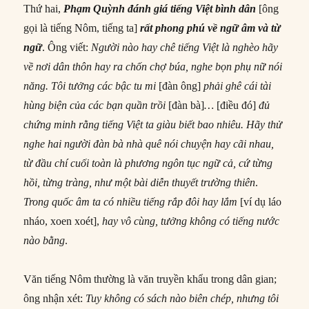
Thứ hai,
Phạm Quỳnh đánh giá
tiếng
Việt bình dân
[ông
gọi là tiếng Nôm, tiếng ta]
rất
phong phú về ngữ âm và từ
ngữ
. Ông viết:
Người nào hay chê
tiếng
Việt là nghèo hãy
về nơi dân thôn hay ra chốn chợ búa, nghe bọn phụ nữ nói
năng. Tôi tưởng các bậc tu mi
[đàn ông]
phải ghê cái tài
hùng biện của
các
bạn quần trồi
[đàn bà]
…
[điều đó]
đủ
chứng minh rằng
tiếng
Việt ta giàu biết bao nhiêu.
Hãy thử
nghe hai người đàn bà nhà quê nói chuyện hay cãi nhau,
từ đầu chí cuối toàn là
phương
ngôn tục ngữ cả, cứ từng
hồi, từng tràng, như một bài diễn thuyết trường thiên
.
Trong quốc âm ta có nhiều
tiếng
rắp đôi hay lắm
[ví dụ láo
nháo, xoen xoét],
hay vô cùng, tưởng không có
tiếng
nước
nào bằng
.
Văn tiếng Nôm thường là văn truyền khẩu trong dân gian;
ông nhận xét:
Tuy không có sách nào biên chép, nhưng tôi