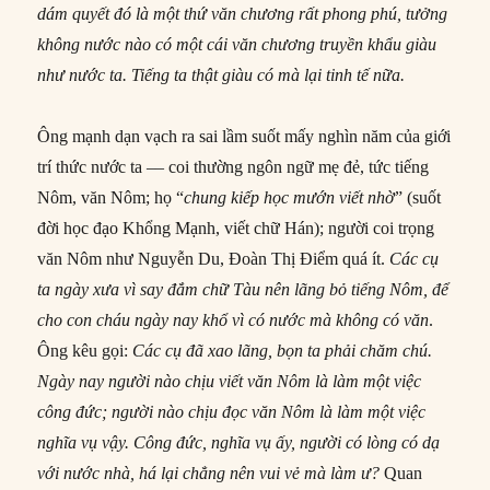
dám quyết đó là một thứ văn chương
rất
phong phú, tưởng
không
nước
nào có một cái văn chương truyền khẩu giàu
như
nước
ta.
Tiếng ta thật giàu có mà lại tinh tế nữa.
Ông mạnh dạn vạch ra sai lầm suốt mấy nghìn năm của giới
trí thức nước ta –– coi thường ngôn ngữ mẹ đẻ, tức tiếng
Nôm, văn Nôm; họ “
chung kiếp học mướn viết nhờ
” (suốt
đời học đạo Khổng Mạnh, viết chữ Hán); người coi trọng
văn Nôm như Nguyễn Du, Đoàn Thị Điểm quá ít.
Các cụ
ta ngày xưa vì say đắm chữ Tàu nên lãng bỏ
tiếng
Nôm,
để
cho con cháu ngày nay khổ vì có
nước
mà không có văn
.
Ông kêu gọi:
Các cụ đã xao lãng, bọn ta phải chăm chú.
Ngày nay người nào chịu viết văn Nôm là làm một việc
công đức; người nào chịu đọc văn Nôm là làm một việc
nghĩa vụ vậy. Công đức, nghĩa vụ ấy, người có lòng có dạ
với
nước
nhà, há lại chẳng nên vui vẻ mà làm ư?
Quan