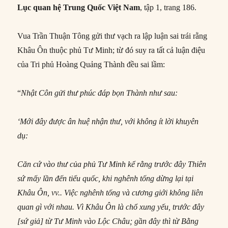
Lục
quan h
ệ Trung Quốc Việt Nam
, tập 1, trang 186.
Vua Trần Thuận Tông gửi thư vạch ra lập luận sai trái rằng
Khâu Ôn thuộc phủ Tư Minh; từ đó suy ra tất cả luận điệu
của Tri phủ Hoàng Quảng Thành đều sai lầm:
“
Nhật Côn gửi thư phúc đáp bọn Thành như sau:
‘Mới đây được ân huệ nhận thư, với không ít lời khuyên
dụ:
Căn cứ vào thư của phủ Tư Minh kể rằng trước đây Thiên
sứ mấy lần đến tiểu quốc, khi nghênh tống dừng lại tại
Khâu Ôn, vv.. Việc nghênh tống và cương giới không liên
quan gì với nhau. Vì Khâu Ôn là chổ xung yếu, trước đây
[sứ giả] từ Tư Minh vào Lộc Châu; gần đây thì từ Bằng