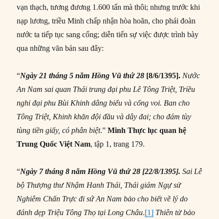
vạn thạch, tương đương 1.600 tấn mà thôi; nhưng trước khi
nạp lương, triều Minh chấp nhận hòa hoãn, cho phái đoàn
nước ta tiếp tục sang cống; diễn tiến sự việc được trình bày
qua những văn bản sau đây:
“
Ngày 21 tháng 5 năm Hồng Vũ thứ 28
[8/6/1395].
Nước
An Nam sai quan Thái trung đại phu Lê Tông Triệt, Triều
nghi đại phu Bùi Khinh dâng biểu và cống voi. Ban cho
Tông Triệt, Khinh khăn đội đầu và dây đai; cho đám tùy
tùng tiền giấy, có phân biệt
.”
Minh Thực lục
quan hệ
Trung Quốc Việt Nam
, tập 1, trang 179.
“
Ngày 7 tháng 8 năm Hồng Vũ thứ 28 [22/8/1395].
S
ai Lễ
bộ Thượng thư Nhậm Hanh Thái, Thái giám Ngự sử
Nghiêm Chấn Trực đi sứ An Nam bảo cho biết về lý do
đánh dẹp Triệu Tông Thọ tại Long Châu
.
[1]
Thiên tử bảo