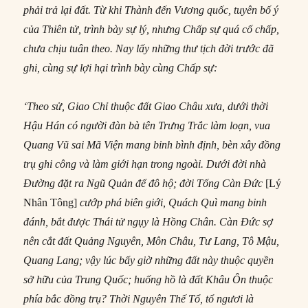
phải trả lại đất. Từ khi Thành đến Vương quốc, tuyên bố ý
của Thiên tử, trình bày sự lý, nhưng Chấp sự quá cố chấp,
chưa chịu tuân theo. Nay lấy những thư tịch đời trước đã
ghi, cùng sự lợi hại trình bày cùng Chấp sự:
‘Theo sử, Giao Chỉ thuộc đất Giao Châu xưa, dưới thời
Hậu Hán có người đàn bà tên Trưng Trắc làm loạn, vua
Quang Vũ sai Mã Viện mang binh bình định, bèn xây đồng
trụ ghi công và làm giới hạn trong ngoài. Dưới đời nhà
Đường đặt ra Ngũ Quản để đô hộ; đời Tống Càn Đức
[Lý
Nhân Tông]
cướp phá biên giới, Quách Quì mang binh
đánh, bắt được Thái tử ngụy là Hồng Chân. Càn Đức sợ
nên cắt đất Quảng Nguyên, Môn Châu, Tư Lang, Tô Mậu,
Quang Lang; vậy lúc bấy giờ những đất này thuộc quyền
sở hữu của Trung Quốc; huống hồ là đất Khâu Ôn thuộc
phía bắc đồng trụ? Thời Nguyên Thế Tổ, tổ ngươi là