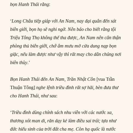
bọn Hanh Thái rằng
:
‘
Long Châu tiếp giáp với An Nam, nay đại quân đến sát
biên giới, bọn họ sẽ nghi ngờ. Nên báo cho biết rằng tội
Triệu Tông Thọ không thể tha được, An Nam nên cẩn thận
phòng thủ biên giới, chớ âm mưu mở cửa dung nạp bọn
giặc, nếu làm được như vậy thì rất may cho dân chúng nơi
biên thùy
.’
Bọn Hanh Thái đến An Nam, Trần Nhật Côn
[vua Trần
Thuận Tông]
nghe lệnh triều đình rất sợ hãi, bèn đưa thư
cho Hanh Thái, như sau
:
‘
Triều đình dùng chính sách nhu viễn với các nước xa,
thương xót man di, răn dạy kẻ làm điều sai trái; tựa như
đức hiếu sinh của trời đất cha mẹ. Còn hạ quốc là nước