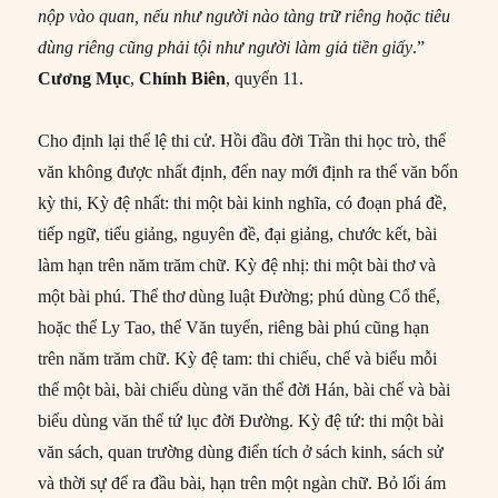
nộp vào quan, nếu như người nào tàng trữ riêng hoặc tiêu
dùng riêng cũng phải tội như người làm giả tiền giấy
.”
Cương Mục
,
Chính Biên
, quyển 11.
Cho định lại thể lệ thi cử. Hồi đầu đời Trần thi học trò, thể
văn không được nhất định, đến nay mới định ra thể văn bốn
kỳ thi, Kỳ đệ nhất: thi một bài kinh nghĩa, có đoạn phá đề,
tiếp ngữ, tiểu giảng, nguyên đề, đại giảng, chước kết, bài
làm hạn trên năm trăm chữ. Kỳ đệ nhị: thi một bài thơ và
một bài phú. Thể thơ dùng luật Đường; phú dùng Cổ thể,
hoặc thể Ly Tao, thể Văn tuyển, riêng bài phú cũng hạn
trên năm trăm chữ. Kỳ đệ tam: thi chiếu, chế và biểu mỗi
thể một bài, bài chiếu dùng văn thể đời Hán, bài chế và bài
biểu dùng văn thể tứ lục đời Đường. Kỳ đệ tứ: thi một bài
văn sách, quan trường dùng điển tích ở sách kinh, sách sử
và thời sự để ra đầu bài, hạn trên một ngàn chữ. Bỏ lối ám