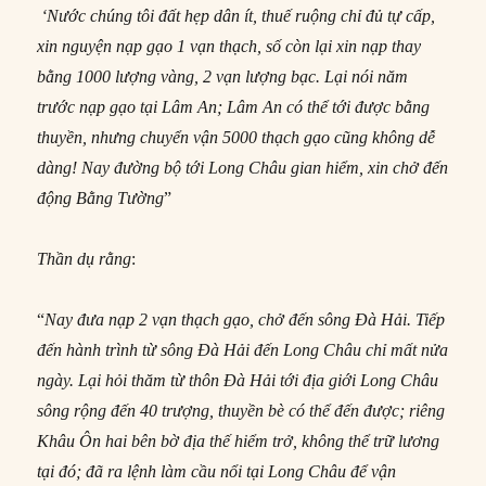
‘Nước chúng tôi đất hẹp dân ít, thuế ruộng chỉ đủ tự cấp,
xin nguyện nạp gạo 1 vạn thạch, số còn lại xin nạp thay
bằng 1000 lượng vàng, 2 vạn lượng bạc. Lại nói năm
trước nạp gạo tại Lâm An; Lâm An có thể tới được bằng
thuyền, nhưng chuyển vận 5000 thạch gạo cũng không dễ
dàng! Nay đường bộ tới Long Châu gian hiểm, xin chở đến
động Bằng Tường
”
Thần dụ rằng
:
“
Nay đưa nạp 2 vạn thạch gạo, chở đến sông Đà Hải. Tiếp
đến hành trình từ sông Đà Hải đến Long Châu chỉ mất nửa
ngày. Lại hỏi thăm từ thôn Đà Hải tới địa giới Long Châu
sông rộng đến 40 trượng, thuyền bè có thể đến được; riêng
Khâu Ôn hai bên bờ địa thế hiểm trở, không thể trữ lương
tại đó; đã ra lệnh làm cầu nổi tại Long Châu để vận