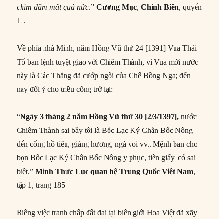
chìm đắm mất quá nửa
.”
Cương Mục
,
Chính Biên
, quyển
11.
Về phía nhà Minh, năm Hồng Vũ thứ 24 [1391] Vua Thái
Tổ ban lệnh tuyệt giao với Chiêm Thành, vì Vua mới nước
này là Các Thắng đã cướp ngôi của Chế Bồng Nga; đến
nay đổi ý cho triều cống trở lại:
“
Ngày 3 tháng 2 năm Hồng Vũ thứ 30 [2/3/1397],
nước
Chiêm Thành sai bầy tôi là Bốc Lạc Ký Chân Bốc Nông
đến cống hồ tiêu, giáng hương, ngà voi vv.. Mệnh ban cho
bọn Bốc Lạc Ký Chân Bốc Nông y phục, tiền giấy, có sai
biệt.”
Minh Thực Lục
quan h
ệ Trung Quốc Việt Nam
,
tập 1, trang 185.
Riêng việc tranh chấp đất đai tại biên giới Hoa Việt đã xãy