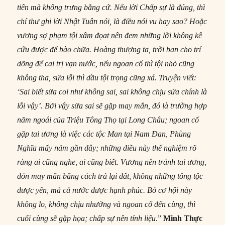
tiên mà không trưng bằng cứ. Nếu lời Chấp sự là đúng, thì
chí thư ghi lời Nhật Tuân nói, là điều nói vu hay sao? Hoặc
vương sợ phạm tội xâm đọat nên đem những lời không kê
cứu được để bào chữa. Hoàng thượng ta, trời ban cho trí
dõng để cai trị vạn nước, nếu ngoan cố thì tội nhỏ cũng
không tha, sửa lỗi thì dầu tội trọng cũng xá. Truyện viết:
‘Sai biết sửa coi như không sai, sai không chịu sửa chính là
lỗi vậy’. Bởi vậy sửa sai sẽ gặp may mắn, đó là trường hợp
năm ngoái của Triệu Tông Thọ tại Long Châu; ngoan cố
gặp tai ương là việc các tộc Man tại Nam Đan, Phùng
Nghĩa mấy năm gần đây; những điều này thể nghiệm rõ
ràng ai cũng nghe, ai cũng biết. Vương nên tránh tai ương,
đón may mắn bằng cách trả lại đất, không những tông tộc
được yên, mà cả nước được hạnh phúc. Bỏ cơ hội này
không lo, không chịu nhường và ngoan cố đến cùng, thì
cuối cùng sẽ gặp họa; chấp sự nên tính liệu
.”
Minh Thực