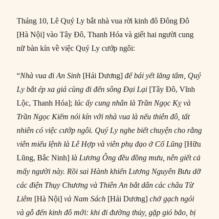
Tháng 10, Lê Quý Ly bắt nhà vua rời kinh đô Đông Đô
[Hà Nội] vào Tây Đô, Thanh Hóa và giết hai người cung
nữ bàn kín về việc Quý Ly cướp ngôi:
“
Nhà vua đi An Sinh
[Hải Dương]
để bái yết lăng tẩm, Quý
Ly bắt ép xa giá cùng đi đến sông Đại Lại
[Tây Đô, Vĩnh
Lộc, Thanh Hóa];
lúc ấy cung nhân là Trần Ngọc Kỵ và
Trần Ngọc Kiểm nói kín với nhà vua là nếu thiên đô, tất
nhiên có việc cướp ngôi. Quý Ly nghe biết chuyện cho rằng
viên miếu lệnh là Lê Hợp và viên phụ đạo ở Cổ Lũng
[Hữu
Lũng, Bắc Ninh]
là Lương Ông đều đồng mưu, nên giết cả
mấy người này. Rồi sai Hành khiển Lương Nguyên Bưu dỡ
các điện Thụy Chương và Thiên An bắt dân các châu Từ
Liêm
[Hà Nội]
và Nam Sách
[Hải Dương]
chở gạch ngói
và gỗ đến kinh đô mới: khi đi đường thủy, gặp gió bão, bị