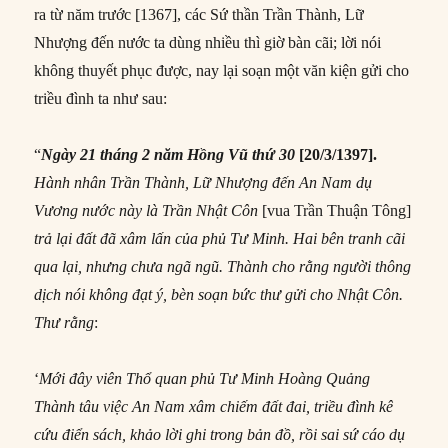
ra từ năm trước [1367], các Sứ thần Trần Thành, Lữ
Nhượng đến nước ta dùng nhiều thì giờ bàn cãi; lời nói
không thuyết phục được, nay lại soạn một văn kiện gửi cho
triều đình ta như sau:
“
Ngày 21 tháng 2 năm Hồng Vũ thứ 30
[20/3/1397].
Hành nhân Trần Thành, Lữ Nhượng đến An Nam dụ
Vương nước này là Trần Nhật Côn
[vua Trần Thuận Tông]
trả lại đất đã xâm lấn của phủ Tư Minh. Hai bên tranh cãi
qua lại, nhưng chưa ngã ngũ. Thành cho rằng người thông
dịch nói không đạt ý, bèn soạn bức thư gửi cho Nhật Côn.
Thư rằng
:
‘
Mới đây viên Thổ quan phủ Tư Minh Hoàng Quảng
Thành tâu việc An Nam xâm chiếm đất đai, triều đình kê
cứu điển sách, khảo lời ghi trong bản đồ, rồi sai sứ cáo dụ