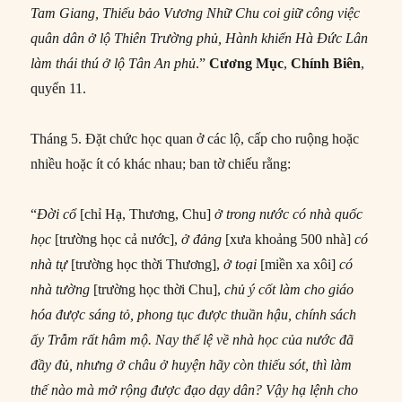
Tam Giang, Thiếu bảo Vương Nhữ Chu coi giữ công việc
quân dân ở lộ Thiên Trường phủ, Hành khiển Hà Đức Lân
làm thái thú ở lộ Tân An phủ
.”
Cương Mục
,
Chính Biên
,
quyển 11.
Tháng 5. Đặt chức học quan ở các lộ, cấp cho ruộng hoặc
nhiều hoặc ít có khác nhau; ban tờ chiếu rằng:
“
Đời cổ
[chỉ Hạ, Thương, Chu]
ở trong nước có nhà quốc
học
[trường học cả nước],
ở đảng
[xưa khoảng 500 nhà]
có
nhà tự
[trường học thời Thương],
ở toại
[miền xa xôi]
có
nhà tường
[trường học thời Chu],
chủ ý cốt làm cho giáo
hóa được sáng tỏ, phong tục được thuần hậu, chính sách
ấy Trẫm rất hâm mộ. Nay thể lệ về nhà học của nước đã
đầy đủ, nhưng ở châu ở huyện hãy còn thiếu sót, thì làm
thế nào mà mở rộng được đạo dạy dân? Vậy hạ lệnh cho