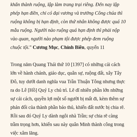
khẩn thành ruộng, lập làm trang trại riêng. Đến nay lập
phép hạn điền, chỉ có đại vương và trưởng Công chúa
thì
ruộng không bị hạn định, còn thứ nhân không được quá 10
mẫu ruộng. Người nào ruộng quá hạn định thì phải nộp
vào quan, người nào phạm tội được phép đem ruộng
chuộc tội
.”
Cương Mục
,
Chính Biên
, quyển 11
Trong năm Quang Thái thứ 10 [1397] có những cải cách
lớn về hành chánh, giáo dục, quân sự, ruộng đất, xây Tây
Đô, tuy dưới danh nghĩa vua Trần Thuận Tông nhưng thực
ra do Lê [Hồ] Quý Ly chủ trì. Lẽ dĩ nhiên phần lớn những
sự cải cách, quyền lợi một số người bị mất đi, kèm thêm sự
phản đối của thành phần bảo thủ, khiến đất nước bị chia rẽ.
Rồi sau đó Quý Ly dành ngôi nhà Trần; sự chia rẽ càng
trầm trọng hơn, khiến sau này quân Minh thành công trong
việc xâm lăng.