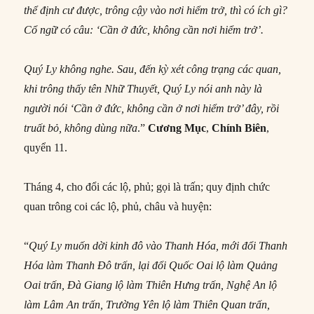
thể định cư được, trông cậy vào nơi hiểm trở, thì có ích gì?
Cổ ngữ có câu: ‘Cần ở đức, không cần nơi hiểm trở’.
Quý Ly không nghe. Sau, đến kỳ xét công trạng các quan,
khi trông thấy tên Nhữ Thuyết, Quý Ly nói anh này là
người nói ‘Cần ở đức, không cần ở nơi hiểm trở’ đây, rồi
truất bỏ, không dùng nữa
.”
Cương Mục
,
Chính Biên
,
quyển 11.
Tháng 4, cho đổi các lộ, phủ; gọi là trấn; quy định chức
quan trông coi các lộ, phủ, châu và huyện:
“
Quý Ly muốn dời kinh đô vào Thanh Hóa, mới đổi Thanh
Hóa làm Thanh Đô trấn, lại đổi Quốc Oai lộ làm Quảng
Oai trấn, Đà Giang lộ làm Thiên Hưng trấn, Nghệ An lộ
làm Lâm An trấn, Trường Yên lộ làm Thiên Quan trấn,