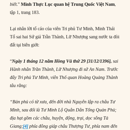
biết
.”
Minh Thực Lục quan h
ệ Trung Quốc Việt Nam
,
tập 1, trang 183.
Lại nhân lời tố cáo của viên Tri phủ Tư Minh, Minh Thái
Tổ sai hai Sứ giả Trần Thành, Lữ Nhượng sang nước ta đòi
đất tại biên giới:
“
Ngày 1 tháng 12 năm Hồng Vũ thứ 29 [31/12/1396],
s
ai
Hành nhân Trần Thành, Lữ Nhượng đi sứ An Nam. Trước
đây Tri phủ Tư Minh, viên Thổ quan Hoàng Quảng Thành
tâu rằng:
“Bản phủ có từ xưa, đến đời nhà Nguyên lập ra châu Tư
Minh, sau đổi là Tư Minh Lộ Quân Dân Tổng Quản Phủ;
địa hạt gồm các châu, huyện, động, trại, dọc sông Tả
Giang;
[4]
phía đông giáp châu Thượng Tư, phía nam đến