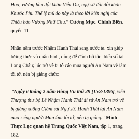
Hoa, vương hầu đội khăn Viễn Du, ngự sử đài đội khăn
Khước Phi. Thể lệ mũ áo này là theo lời kiến nghị của
Thiếu bảo Vương Nhữ Chu
.”
Cương Mục
,
Chính Biên
,
quyển 11.
Nhân năm trước Nhậm Hanh Thái sang nước ta, xin giúp
lương thực và quân binh, dùng để đánh bộ tộc thiểu số tại
Long Châu; lúc trở về bị tố cáo mua người An Nam về làm
tôi tớ, nên bị giảng chức:
“
Ngày 6 tháng 2 năm Hồng Vũ thứ 29 [15/3/1396]
, v
iên
Thượng thư bộ Lễ Nhậm Hanh Thái đi sứ An Nam trở về
bị giáng xuống Giám sát Ngự sử. Hanh Thái tại An Nam
mua riêng người Man làm tôi tớ, nên bị giáng
.”
Minh
Thực Lục quan h
ệ Trung Quốc Việt Nam
, tập 1, trang
182.