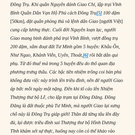
Đồng Trụ. Khi quân Nguyên đánh Giao Chỉ, lập trại Vĩnh
Bình Quân Dân Vạn Hộ Phủ cách Đồng Trụ
[5]
100 dặm
[50km],
đặt quân phòng thủ và lệnh dân Giao
[người Việt]
cung cấp lương thực. Cuối đời Nguyên loạn lạc, người
Giao mang binh đánh phá trại Vĩnh Bình, vượt đồng trụ
200 dặm, xâm đoạt đất Tư Minh gồm 5 huyện: Khâu Ôn,
Như Ngao, Khánh Viễn, Uyên, Thoát,
[6]
rồi bắt dân qui
phụ. Từ đó thuế má trong 5 huyện đều do thổ quan địa
phương trưng thâu. Các bậc tiền nhiệm trông coi bản phủ
không đưa việc này trình lên triều đình, nên để người Giao
áp bức mỗi ngày một nặng. Đến khi tố cáo lên Nhiệm
Thượng thư bộ Lễ, cho lập trạm tại Đồng Đăng. Đồng
Đăng là đất thuộc phủ Tư Minh, mà người Giao lại xưng
chỗ này là Đồng Trụ giáp giới! Thần đã từng tâu lên đầy
đủ, lại được triều đình sai Thượng thư bộ Hình Dương
Tĩnh khám xét sự thực, huống nay còn có thể khảo vào