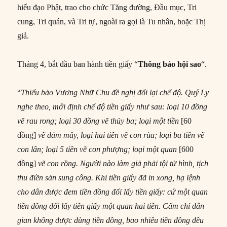
hiểu đạo Phật, trao cho chức Tăng đường, Đầu mục, Tri
cung, Tri quán, và Tri tự, ngoài ra gọi là Tu nhân, hoặc Thị
giả.
Tháng 4, bắt đầu ban hành tiền giấy “
Thông b
ả
o h
ộ
i sao
“.
“
Thiếu bảo Vương Nhữ Chu đề nghị đổi lại chế độ. Quý Ly
nghe theo, mới định chế độ tiền giấy như sau: loại 10 đồng
vẽ rau rong; loại 30 đồng vẽ thủy ba; loại một tiền
[60
đồng]
vẽ đám mây, loại hai tiền vẽ con rùa; loại ba tiền vẽ
con lân; loại 5 tiền vẽ con phượng; loại một quan
[600
đồng]
vẽ con rồng. Người nào làm giả phải tội tử hình, tịch
thu điền sản sung công. Khi tiền giấy đã in xong, hạ lệnh
cho dân được đem tiền đồng đổi lấy tiền giấy: cứ một quan
tiền đồng đổi lấy tiền giấy một quan hai tiền. Cấm chỉ dân
gian không được dùng tiền đồng, bao nhiêu tiền đồng đều