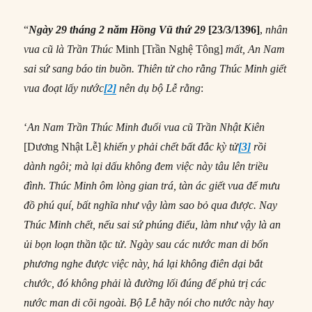
“
Ngày 29 tháng 2 năm Hồng Vũ thứ 29
[23/3/1396]
,
n
hân
vua cũ là Trần Thúc
Minh [Trần Nghệ Tông]
mất, An Nam
sai sứ sang báo tin buồn. Thiên tử cho rằng Thúc Minh giết
vua đoạt lấy nước
[2]
nên dụ bộ Lễ rằng
:
‘
An Nam Trần Thúc Minh đuổi vua cũ Trần Nhật Kiên
[Dương Nhật Lễ]
khiến y phải chết bất đắc kỳ tử
[3]
rồi
dành ngôi; mà lại dấu không đem việc này tâu lên triều
đình. Thúc Minh ôm lòng gian trá, tàn ác giết vua để mưu
đồ phú quí, bất nghĩa như vậy làm sao bỏ qua được. Nay
Thúc Minh chết, nếu sai sứ phúng điếu, làm như vậy là an
ủi bọn loạn thần tặc tử. Ngày sau các nước man di bốn
phương nghe được việc này, há lại không điên dại bắt
chước, đó không phải là đường lối đúng để phủ trị các
nước man di cõi ngoài. Bộ Lễ hãy nói cho nước này hay