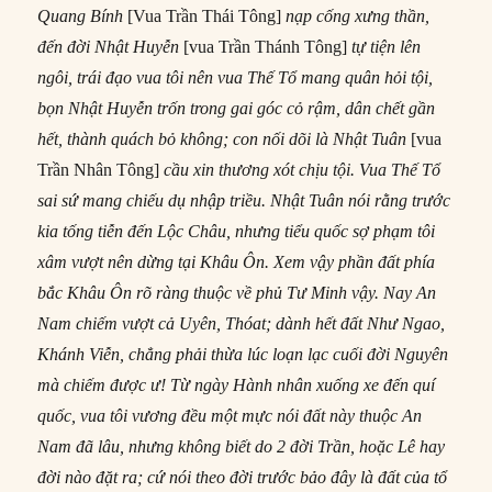
Quang Bính
[Vua Trần Thái Tông]
nạp cống xưng thần,
đến đời Nhật Huyễn
[vua Trần Thánh Tông]
tự tiện lên
ngôi, trái đạo vua tôi nên vua Thế Tổ mang quân hỏi tội,
bọn Nhật Huyễn trốn trong gai góc cỏ rậm, dân chết gần
hết, thành quách bỏ không; con nối dõi là Nhật Tuân
[vua
Trần Nhân Tông]
cầu xin thương xót chịu tội. Vua Thế Tổ
sai sứ mang chiếu dụ nhập triều. Nhật Tuân nói rằng trước
kia tống tiễn đến Lộc Châu, nhưng tiểu quốc sợ phạm tôi
xâm vượt nên dừng tại Khâu Ôn. Xem vậy phần đất phía
bắc Khâu Ôn rõ ràng thuộc về phủ Tư Minh vậy. Nay An
Nam chiếm vượt cả Uyên, Thóat; dành hết đất Như Ngao,
Khánh Viễn, chẳng phải thừa lúc loạn lạc cuối đời Nguyên
mà chiếm được ư! Từ ngày Hành nhân xuống xe đến quí
quốc, vua tôi vương đều một mực nói đất này thuộc An
Nam đã lâu, nhưng không biết do 2 đời Trần, hoặc Lê hay
đời nào đặt ra; cứ nói theo đời trước bảo đây là đất của tổ