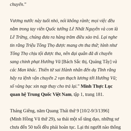
chuyển
.”
Vương nước này tuổi nhỏ, nói không rành; mọi việc đều
nằm trong tay viên Quốc tướng Lê Nhất Nguyên và con là
Lê Trừng, chúng đưa ra hàng trăm điều xảo trá. Lại nghe
tin rằng Triệu Tông Thọ được mang ơn tha thứ; hình như
Tông Thọ chịu tội được tha, nên đại quân đã di chuyển
sang chinh phạt Hướng Vũ
[Bách Sắc thị, Quảng Tây]
và
các Man khác. Thiên tử sai Hành nhân đến dụ Tĩnh rằng
hãy ra lệnh vận chuyển 2 vạn thạch lương tới Hướng Vũ;
số vàng bạc xin nạp thay cho trả lại
.”
Minh Thực Lục
quan h
ệ Trung Quốc Việt Nam
, tập 1, trang 181.
Tháng Giêng, năm Quang Thái thứ 9 [10/2-9/3/1396]
(Minh Hồng Vũ thứ 29), sa thải một số tăng đạo, những sư
chưa đến 50 tuổi đều phải hoàn tục. Lại thi người nào thông