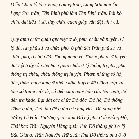
Diễn Châu lộ làm Vọng Giang trấn, Lạng Sơn phủ làm
Lạng Sơn trấn, Tân Bình phủ làm Tân Bình trấn. Bãi bỏ
chức đại tiểu ti xã, duy chức quản giáp
vẫn đặt như cũ.
Quy đ
ị
nh ch
ứ
c quan gi
ữ
vi
ệ
c
ở
l
ộ
, ph
ủ
, châu và huy
ệ
n.
Ở
lộ đặt An phủ sứ và chức phó, ở phủ đặt Trấn phủ sứ và
chức phó, ở châu đặt Thông phán và Thiêm phán, ở huyện
đặt Lệnh úy và Chủ bạ. Quan chức ở lộ thống trị phủ, phủ
thống trị châu, châu thống trị huyện. Phàm những sổ hộ,
tiền, thóc, ngục tụng ở phủ, châu, huyện đều tổng hợp lại
làm sổ trong một lộ, cứ đến cuối năm báo cáo lên sảnh, để
tiện tra khảo. Lại đặt các chức Đô đốc, Đô hộ, Đô thống,
Tổng quản, Thái thú để quản trị công việc. Bổ dụng phó
tướng Lê Hán Thương quản lĩnh Đô hộ phủ ở lộ Đông Đô,
Thái bảo Trần Nguyên Hàng quản lĩnh Đô thống phủ ở lộ
Bắc Giang, Trần Nguyên Trữ quản lĩnh Đô thống phủ ở lộ