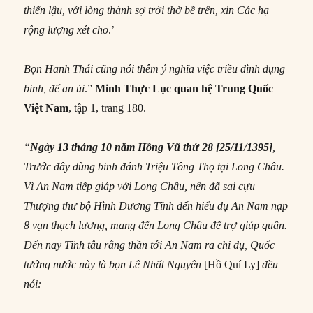
thiển lậu, với lòng thành sợ trời thờ bề trên, xin Các hạ
rộng lượng xét cho
.’
Bọn Hanh Thái cũng nói thêm ý nghĩa việc triều đình dụng
binh, để an ủi
.”
Minh Thực Lục quan h
ệ Trung Quốc
Việt Nam
, tập 1, trang 180.
“
Ngày 13 tháng 10 năm Hồng Vũ thứ 28 [25/11/1395]
,
T
rước đây dùng binh đánh Triệu Tông Thọ tại Long Châu.
Vì An Nam tiếp giáp với Long Châu, nên đã sai cựu
Thượng thư bộ Hình Dương Tĩnh đến hiểu dụ An Nam nạp
8 vạn thạch lương, mang đến Long Châu để trợ giúp quân.
Đến nay Tĩnh tâu rằng thần tới An Nam ra chỉ dụ, Quốc
tướng nước này là bọn Lê Nhất Nguyên
[Hồ Quí Ly]
đều
nói: