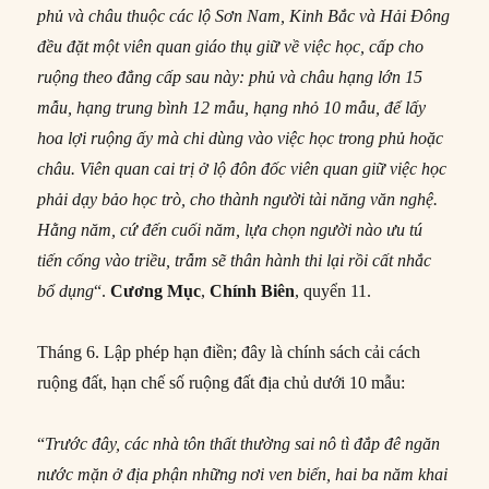
phủ và châu thuộc các lộ Sơn Nam, Kinh Bắc và Hải Đông
đều đặt một viên quan giáo thụ giữ về việc học, cấp cho
ruộng theo đẳng cấp sau này: phủ và châu hạng lớn 15
mẫu, hạng trung bình 12 mẫu, hạng nhỏ 10 mẫu, để lấy
hoa lợi ruộng ấy mà chi dùng vào việc học trong phủ hoặc
châu. Viên quan cai trị ở lộ đôn đốc viên quan giữ việc học
phải dạy bảo học trò, cho thành người tài năng văn nghệ.
Hằng năm, cứ đến cuối năm, lựa chọn người nào ưu tú
tiến cống vào triều, trẫm sẽ thân hành thi lại rồi cất nhắc
bổ dụng
“.
Cương Mục
,
Chính Biên
, quyển 11.
Tháng 6. Lập phép hạn điền; đây là chính sách cải cách
ruộng đất, hạn chế số ruộng đất địa chủ dưới 10 mẫu:
“
Trước đây, các nhà tôn thất thường sai nô tì đắp đê ngăn
nước mặn ở địa phận những nơi ven biển, hai ba năm khai