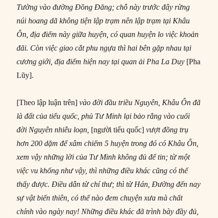
Tường vào đường Đồng Đăng; ch
ỗ
này trước đây rừng
núi hoang dã không tiện lập trạm nên lập trạm tại Khâu
Ôn, địa điểm này giữa huyện, có quan huyện lo việc khoản
đãi. Còn việc giao cắt phu ngựa thì hai bên gặp nhau tại
cương giới, địa điểm hiện nay tại quan ải Pha La Duy
[Pha
Lũy].
[Theo lập luận trên]
vào đời đầu triều Nguyên, Khâu Ôn đã
là đất của tiểu quốc, phủ Tư Minh lại bảo rằng vào cuối
đời Nguyên nhiễu loạn,
[người tiểu quốc]
vượt đồng trụ
hơn 200 dặm để xâm chiếm 5 huyện trong đó có Khâu Ôn,
xem vậy những lời của Tư Minh không đủ để tin; từ một
việc vu khống như vậy, thì những điều khác cũng có thể
thấy được. Điều dẫn từ chí thư; thì từ Hán, Đường đến nay
sự vật biến thiên, có thể nào đem chuyện xưa mà chất
chính vào ngày nay! Những điều khác đã trình bày đầy đủ,