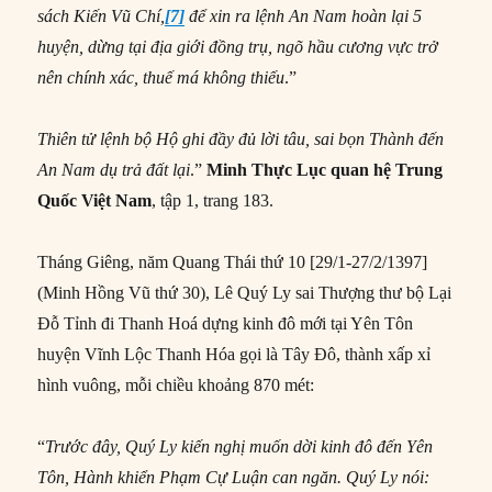
sách Kiến Vũ Chí,
[7]
để xin ra lệnh An Nam hoàn lại 5
huyện, dừng tại địa giới đồng trụ, ngõ hầu cương vực trở
nên chính xác, thuế má không thiếu
.”
Thiên tử lệnh bộ Hộ ghi đầy đủ lời tâu, sai bọn Thành đến
An Nam dụ trả đất lại
.”
Minh Thực Lục
quan h
ệ Trung
Quốc Việt Nam
, tập 1, trang 183.
Tháng Giêng, năm Quang Thái thứ 10 [29/1-27/2/1397]
(Minh Hồng Vũ thứ 30), Lê Quý Ly sai Thượng thư bộ Lại
Đỗ Tỉnh đi Thanh Hoá dựng kinh đô mới tại Yên Tôn
huyện Vĩnh Lộc Thanh Hóa gọi là Tây Đô, thành xấp xỉ
hình vuông, mỗi chiều khoảng 870 mét:
“
Trước đây, Quý Ly kiến nghị muốn dời kinh đô đến Yên
Tôn, Hành khiển Phạm Cự Luận can ngăn. Quý Ly nói: