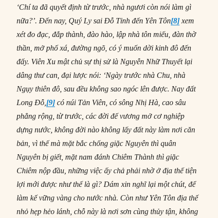
‘Chí ta đã quyết định từ trước, nhà ngươi còn nói làm gì
nữa?’. Đến nay, Quý Ly sai Đỗ Tỉnh đến Yên Tôn
[8]
xem
xét đo đạc, đắp thành, đào hào, lập nhà tôn miếu, đàn thờ
thần, mở phố
x
á, đường ngõ, có ý muốn dời kinh đô đến
đấy. Viên Xu mật chủ sự thị sử là Nguyễn Nhữ Thuyết lại
dâng thư can, đại lược nói: ‘Ngày trước nhà Chu, nhà
Ngụy thiên đô, sau đều không sao ngóc lên được. Nay đất
Long Đỗ,
[9]
có núi Tản Viên, có sông Nhị Hà, cao sâu
phẳng rộng, từ trước, các đời đế vương mở cơ nghiệp
dựng nước, không đời nào không lấy đất này làm nơi căn
bản, vì thế mà mặt bắc chống giặc Nguyên thì quân
Nguyên bị giết, mặt nam đánh Chiêm Thành thì giặc
Chiêm nộp đầu, những việc ấy chả phải nhờ ở địa thế tiện
lợi mới được như thế là gì? Dám xin nghĩ lại một chút, để
làm kế vững vàng cho nước nhà. Còn như Yên Tôn địa thế
nhỏ hẹp hẻo lánh, chỗ này là nơi sơn cùng thủy tận, không