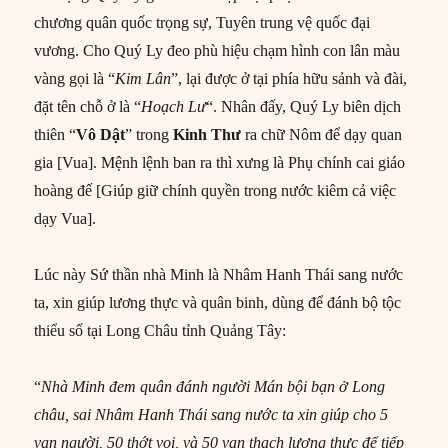
chương quân quốc trọng sự, Tuyên trung vệ quốc đại
vương. Cho Quý Ly đeo phù hiệu chạm hình con lân màu
vàng gọi là “
Kim Lân
”, lại được ở tại phía hữu sảnh và đài,
đặt tên chỗ ở là “
Hoạch Lư
“. Nhân đấy, Quý Ly biên dịch
thiên “
Vô
D
ật
” trong
Kinh Thư
ra chữ Nôm để dạy quan
gia [Vua]. Mệnh lệnh ban ra thì xưng là Phụ chính cai giáo
hoàng đế [Giúp giữ chính quyền trong nước kiêm cả việc
dạy Vua].
Lúc này Sứ thần nhà Minh là Nhâm Hanh Thái sang nước
ta, xin giúp lương thực và quân binh, dùng để đánh bộ tộc
thiểu số tại Long Châu tỉnh Quảng Tây:
“
Nhà Minh đem quân đánh người Mán bội bạn ở Long
châu, sai Nhâm Hanh Thái sang nước ta xin giúp cho 5
vạn người, 50 thớt voi, và 50 vạn thạch lương thực để tiếp