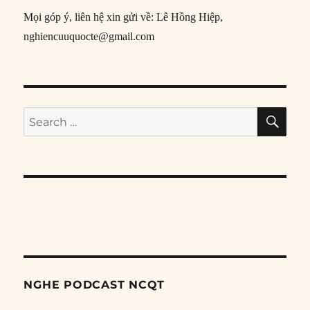
Mọi góp ý, liên hệ xin gửi về: Lê Hồng Hiệp,
nghiencuuquocte@gmail.com
SE
Search
for:
NGHE PODCAST NCQT