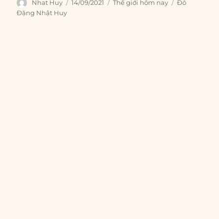
Author
Posted
Categories
Tags
Nhat Huy
14/09/2021
Thế giới hôm nay
Đỗ
on
Đặng Nhật Huy