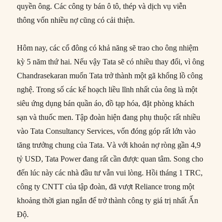
quyền ông. Các công ty bán ô tô, thép và dịch vụ viễn
thông vốn nhiều nợ cũng có cải thiện.
Hôm nay, các cổ đông có khả năng sẽ trao cho ông nhiệm
kỳ 5 năm thứ hai. Nếu vậy Tata sẽ có nhiều thay đổi, vì ông
Chandrasekaran muốn Tata trở thành một gã khổng lồ công
nghệ. Trong số các kế hoạch liều lĩnh nhất của ông là một
siêu ứng dụng bán quần áo, đồ tạp hóa, đặt phòng khách
sạn và thuốc men. Tập đoàn hiện đang phụ thuộc rất nhiều
vào Tata Consultancy Services, vốn đóng góp rất lớn vào
tăng trưởng chung của Tata. Và với khoản nợ ròng gần 4,9
tỷ USD, Tata Power đang rất cần được quan tâm. Song cho
đến lúc này các nhà đầu tư vẫn vui lòng. Hồi tháng 1 TRC,
công ty CNTT của tập đoàn, đã vượt Reliance trong một
khoảng thời gian ngắn để trở thành công ty giá trị nhất Ấn
Độ.