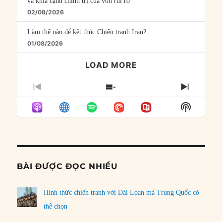
và khía cạnh chính trị của vốn rủi ro
02/08/2026
Làm thế nào để kết thúc Chiến tranh Iran?
01/08/2026
LOAD MORE
PREVIOUS
SHOW
NEXT
EPISODE
EPISODES
EPISO
Show
LIST
Podcast
Informat
BÀI ĐƯỢC ĐỌC NHIỀU
Hình thức chiến tranh với Đài Loan mà Trung Quốc có
thể chọn