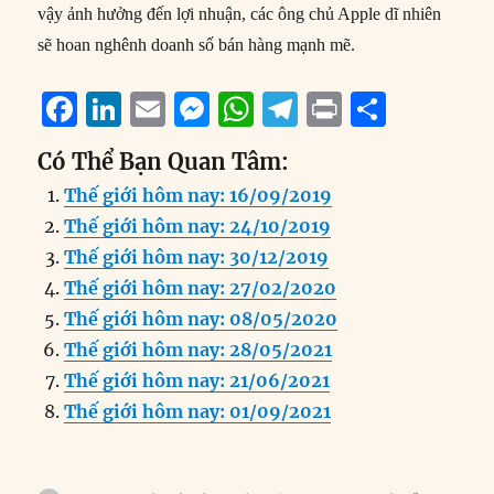
vậy ảnh hưởng đến lợi nhuận, các ông chủ Apple dĩ nhiên
sẽ hoan nghênh doanh số bán hàng mạnh mẽ.
F
Li
E
M
W
T
P
S
a
n
m
e
h
el
ri
h
Có Thể Bạn Quan Tâm:
c
k
ai
ss
at
e
n
a
Thế giới hôm nay: 16/09/2019
e
e
l
e
s
g
t
re
Thế giới hôm nay: 24/10/2019
b
d
n
A
r
Thế giới hôm nay: 30/12/2019
o
I
g
p
a
Thế giới hôm nay: 27/02/2020
o
n
er
p
m
Thế giới hôm nay: 08/05/2020
k
Thế giới hôm nay: 28/05/2021
Thế giới hôm nay: 21/06/2021
Thế giới hôm nay: 01/09/2021