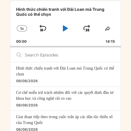
Audio
Player
Hình thức chiến tranh với Đài Loan mà Trung
Quốc có thể chọn
1
X
SKIP
PLAY
JUMP
CHANGE
SHARE
PLAYBACK
THIS
BACKWARD
PAUSE
FORWARD
00:00
RATE
14:15
EPISOD
Search
Episodes
Hình thức chiến tranh với Đài Loan mà Trung Quốc có thể
chọn
09/08/2026
Cơ chế miễn trừ trách nhiệm đối với các quyết định đầu tư
khoa học và công nghệ rủi ro cao
08/08/2026
Giai đoạn tiếp theo trong cuộc trấn áp các dân tộc thiểu số
của Trung Quốc
06/08/2026