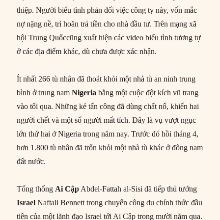
thiệp. Người biểu tình phản đối việc công ty này, vốn mắc
nợ nặng nề, trì hoãn trả tiền cho nhà đầu tư. Trên mạng xã
hội Trung Quốccũng xuất hiện các video biểu tình tương tự
ở các địa điểm khác, dù chưa được xác nhận.
Ít nhất 266 tù nhân đã thoát khỏi một nhà tù an ninh trung
bình ở trung nam
Nigeria
bằng một cuộc đột kích vũ trang
vào tối qua. Những kẻ tấn công đã dùng chất nổ, khiến hai
người chết và một số người mất tích. Đây là vụ vượt ngục
lớn thứ hai ở Nigeria trong năm nay. Trước đó hồi tháng 4,
hơn 1.800 tù nhân đã trốn khỏi một nhà tù khác ở đông nam
đất nước.
Tổng thống
Ai Cập
Abdel-Fattah al-Sisi đã tiếp thủ tướng
Israel
Naftali Bennett trong chuyến công du chính thức đầu
tiên của một lãnh đạo Israel tới Ai Cập trong mười năm qua.