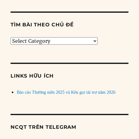
TÌM BÀI THEO CHỦ ĐỀ
Tìm
bài
theo
chủ
đề
LINKS HỮU ÍCH
Báo cáo Thường niên 2025 và Kêu gọi tài trợ năm 2026
NCQT TRÊN TELEGRAM