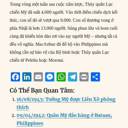
Trong vòng một tuần sau cuộc xâm lược, Thủy quân Lục
chiến Mỹ đã mất 4.000 người. Vào thời điểm chiến dịch kết
thúc, con số đó sẽ vượt qua 9.000. Con số thương vong ở
phía Nhật là hơn 13.000 người. Súng phun lửa và bom cuối
cùng đã khiến hòn đảo rơi vào tay người Mỹ – nhưng tất cả
đều vô nghĩa. MacArthur đã đổ bộ vào Philippines mà
không cần sự bảo vệ của Bộ binh hoặc Thủy quân Lục
chiến từ Peleliu hoặc Morotai.
F
Li
E
M
W
T
P
S
a
n
m
e
h
el
ri
h
Có Thể Bạn Quan Tâm:
c
k
ai
ss
at
e
n
a
16/08/1945: Tướng Mỹ được Liên Xô phóng
e
e
l
e
s
g
t
re
thích
b
d
n
A
r
09/04/1942: Quân Mỹ đầu hàng ở Bataan,
o
I
g
p
a
Philippines