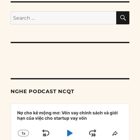
SE
Search
for:
NGHE PODCAST NCQT
Audio
Player
Nợ cho kẻ mộng mơ: Vốn vay chính sách và giới
hạn của việc cho startup vay vốn
1
X
SKIP
PLAY
JUMP
CHANGE
SHARE