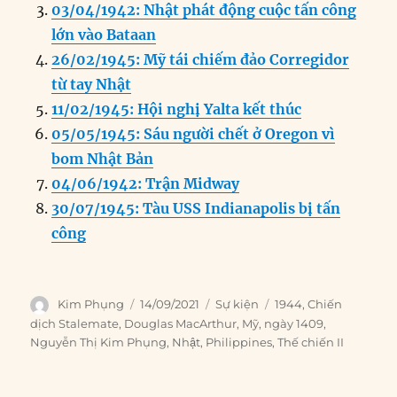
o
n
er
p
m
03/04/1942: Nhật phát động cuộc tấn công
k
lớn vào Bataan
26/02/1945: Mỹ tái chiếm đảo Corregidor
từ tay Nhật
11/02/1945: Hội nghị Yalta kết thúc
05/05/1945: Sáu người chết ở Oregon vì
bom Nhật Bản
04/06/1942: Trận Midway
30/07/1945: Tàu USS Indianapolis bị tấn
công
Author
Posted
Categories
Tags
Kim Phụng
14/09/2021
Sự kiện
1944
,
Chiến
on
dịch Stalemate
,
Douglas MacArthur
,
Mỹ
,
ngày 1409
,
Nguyễn Thị Kim Phụng
,
Nhật
,
Philippines
,
Thế chiến II