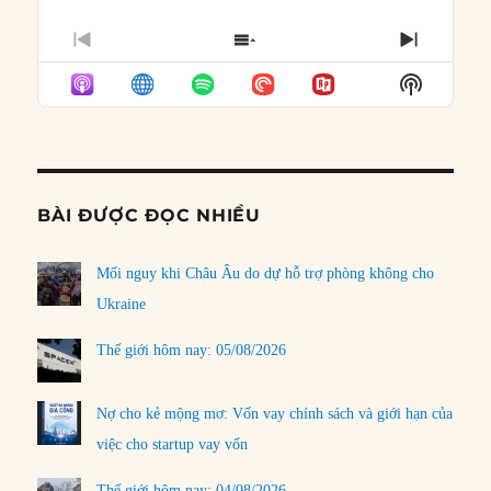
PREVIOUS
SHOW
NEXT
EPISODE
EPISODES
EPISO
Show
LIST
Podcast
Informat
BÀI ĐƯỢC ĐỌC NHIỀU
Mối nguy khi Châu Âu do dự hỗ trợ phòng không cho
Ukraine
Thế giới hôm nay: 05/08/2026
Nợ cho kẻ mộng mơ: Vốn vay chính sách và giới hạn của
việc cho startup vay vốn
Thế giới hôm nay: 04/08/2026