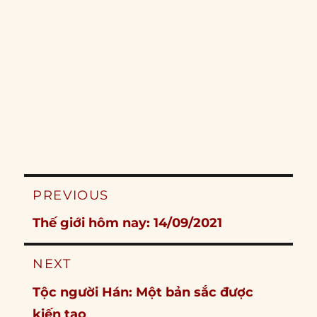
Post
PREVIOUS
navigation
Previous
Thế giới hôm nay: 14/09/2021
post:
NEXT
Next
Tộc người Hán: Một bản sắc được
post:
kiến tạo