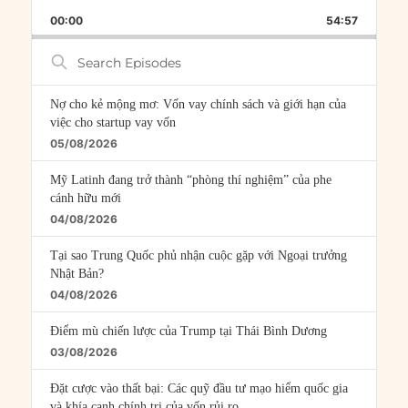
PLAYBACK
THIS
BACKWARD
PAUSE
FORWARD
00:00
RATE
54:57
EPISOD
Search
Episodes
Nợ cho kẻ mộng mơ: Vốn vay chính sách và giới hạn của
việc cho startup vay vốn
05/08/2026
Mỹ Latinh đang trở thành “phòng thí nghiệm” của phe
cánh hữu mới
04/08/2026
Tại sao Trung Quốc phủ nhận cuộc gặp với Ngoại trưởng
Nhật Bản?
04/08/2026
Điểm mù chiến lược của Trump tại Thái Bình Dương
03/08/2026
Đặt cược vào thất bại: Các quỹ đầu tư mạo hiểm quốc gia
và khía cạnh chính trị của vốn rủi ro