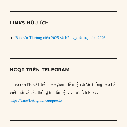
theo
chủ
đề
LINKS HỮU ÍCH
Báo cáo Thường niên 2025 và Kêu gọi tài trợ năm 2026
NCQT TRÊN TELEGRAM
Theo dõi NCQT trên Telegram để nhận được thông báo bài
viết mới và các thông tin, tài liệu… hữu ích khác:
https://t.me/DAnghiencuuquocte