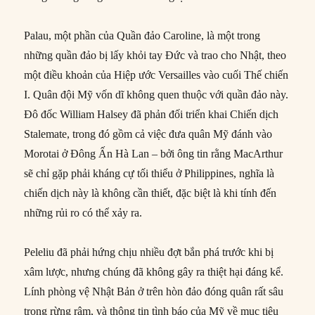
Palau, một phần của Quần đảo Caroline, là một trong
những quần đảo bị lấy khỏi tay Đức và trao cho Nhật, theo
một điều khoản của Hiệp ước Versailles vào cuối Thế chiến
I. Quân đội Mỹ vốn dĩ không quen thuộc với quần đảo này.
Đô đốc William Halsey đã phản đối triển khai Chiến dịch
Stalemate, trong đó gồm cả việc đưa quân Mỹ đánh vào
Morotai ở Đông Ấn Hà Lan – bởi ông tin rằng MacArthur
sẽ chỉ gặp phải kháng cự tối thiểu ở Philippines, nghĩa là
chiến dịch này là không cần thiết, đặc biệt là khi tính đến
những rủi ro có thể xảy ra.
Peleliu đã phải hứng chịu nhiều đợt bắn phá trước khi bị
xâm lược, nhưng chúng đã không gây ra thiệt hại đáng kể.
Lính phòng vệ Nhật Bản ở trên hòn đảo đóng quân rất sâu
trong rừng rậm, và thông tin tình báo của Mỹ về mục tiêu