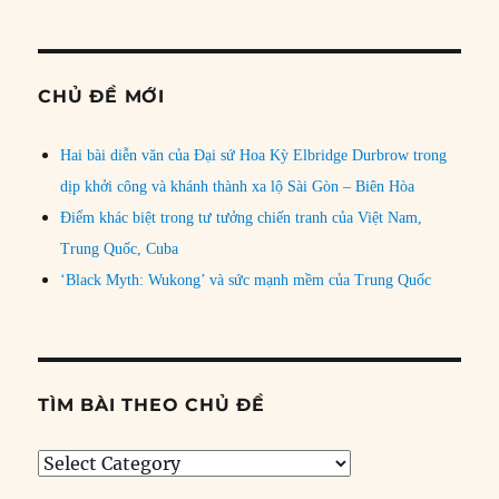
CHỦ ĐỀ MỚI
Hai bài diễn văn của Đại sứ Hoa Kỳ Elbridge Durbrow trong
dịp khởi công và khánh thành xa lộ Sài Gòn – Biên Hòa
Điểm khác biệt trong tư tưởng chiến tranh của Việt Nam,
Trung Quốc, Cuba
‘Black Myth: Wukong’ và sức mạnh mềm của Trung Quốc
TÌM BÀI THEO CHỦ ĐỀ
Tìm
bài