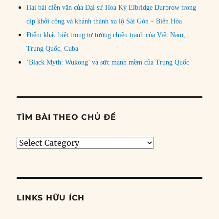
Hai bài diễn văn của Đại sứ Hoa Kỳ Elbridge Durbrow trong
dịp khởi công và khánh thành xa lộ Sài Gòn – Biên Hòa
Điểm khác biệt trong tư tưởng chiến tranh của Việt Nam,
Trung Quốc, Cuba
‘Black Myth: Wukong’ và sức mạnh mềm của Trung Quốc
TÌM BÀI THEO CHỦ ĐỀ
Tìm
bài
theo
chủ
đề
LINKS HỮU ÍCH