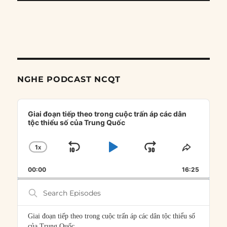
NGHE PODCAST NCQT
Audio
Player
Giai đoạn tiếp theo trong cuộc trấn áp các dân
tộc thiểu số của Trung Quốc
1
X
SKIP
PLAY
JUMP
CHANGE
SHARE
PLAYBACK
THIS
BACKWARD
PAUSE
FORWARD
00:00
RATE
16:25
EPISOD
Search
Episodes
Giai đoạn tiếp theo trong cuộc trấn áp các dân tộc thiểu số
của Trung Quốc