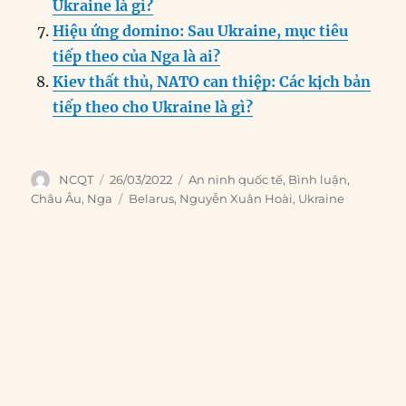
Ukraine là gì?
Hiệu ứng domino: Sau Ukraine, mục tiêu
tiếp theo của Nga là ai?
Kiev thất thủ, NATO can thiệp: Các kịch bản
tiếp theo cho Ukraine là gì?
Author
Posted
Categories
NCQT
26/03/2022
An ninh quốc tế
,
Bình luận
,
on
Tags
Châu Âu
,
Nga
Belarus
,
Nguyễn Xuân Hoài
,
Ukraine