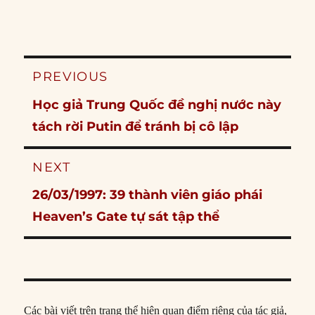
Post
PREVIOUS
navigation
Previous
Học giả Trung Quốc đề nghị nước này
post:
tách rời Putin để tránh bị cô lập
NEXT
Next
26/03/1997: 39 thành viên giáo phái
post:
Heaven’s Gate tự sát tập thể
Các bài viết trên trang thể hiện quan điểm riêng của tác giả,