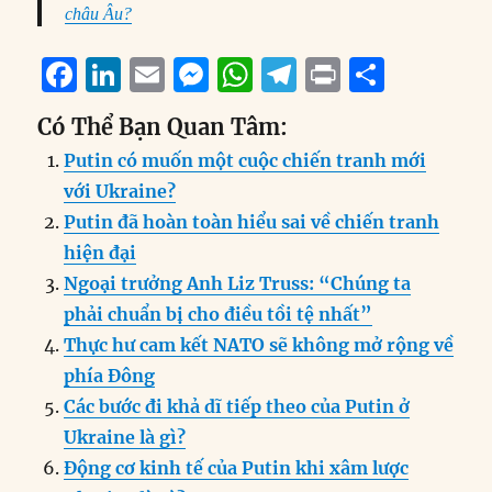
châu Âu?
F
Li
E
M
W
T
P
S
a
n
m
e
h
el
ri
h
Có Thể Bạn Quan Tâm:
c
k
ai
ss
at
e
n
a
Putin có muốn một cuộc chiến tranh mới
e
e
l
e
s
g
t
re
với Ukraine?
b
d
n
A
r
Putin đã hoàn toàn hiểu sai về chiến tranh
o
I
g
p
a
hiện đại
o
n
er
p
m
Ngoại trưởng Anh Liz Truss: “Chúng ta
k
phải chuẩn bị cho điều tồi tệ nhất”
Thực hư cam kết NATO sẽ không mở rộng về
phía Đông
Các bước đi khả dĩ tiếp theo của Putin ở
Ukraine là gì?
Động cơ kinh tế của Putin khi xâm lược