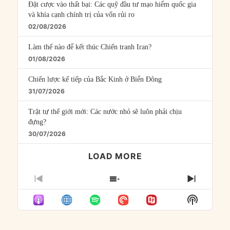
Đặt cược vào thất bại: Các quỹ đầu tư mạo hiểm quốc gia
và khía cạnh chính trị của vốn rủi ro
02/08/2026
Làm thế nào để kết thúc Chiến tranh Iran?
01/08/2026
Chiến lược kế tiếp của Bắc Kinh ở Biển Đông
31/07/2026
Trật tự thế giới mới: Các nước nhỏ sẽ luôn phải chịu
đựng?
30/07/2026
LOAD MORE
PREVIOUS
SHOW
NEXT
EPISODE
EPISODES
EPISO
Show
LIST
Podcast
Informat