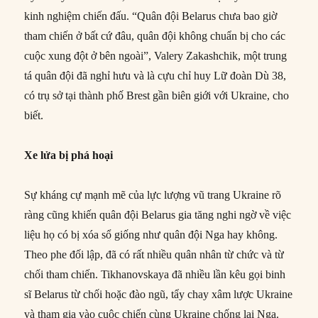
kinh nghiệm chiến đấu. “Quân đội Belarus chưa bao giờ
tham chiến ở bất cứ đâu, quân đội không chuẩn bị cho các
cuộc xung đột ở bên ngoài”, Valery Zakashchik, một trung
tá quân đội đã nghỉ hưu và là cựu chỉ huy Lữ đoàn Dù 38,
có trụ sở tại thành phố Brest gần biên giới với Ukraine, cho
biết.
Xe lửa bị phá hoại
Sự kháng cự mạnh mẽ của lực lượng vũ trang Ukraine rõ
ràng cũng khiến quân đội Belarus gia tăng nghi ngờ về việc
liệu họ có bị xóa sổ giống như quân đội Nga hay không.
Theo phe đối lập, đã có rất nhiều quân nhân từ chức và từ
chối tham chiến. Tikhanovskaya đã nhiều lần kêu gọi binh
sĩ Belarus từ chối hoặc đào ngũ, tẩy chay xâm lược Ukraine
và tham gia vào cuộc chiến cùng Ukraine chống lại Nga.