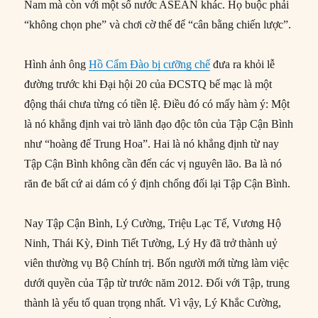
Nam mà còn với một số nước ASEAN khác. Họ buộc phải
“không chọn phe” và chơi cờ thế để “cân bằng chiến lược”.
Hình ảnh ông
Hồ Cẩm Đào bị cưỡng chế
đưa ra khỏi lễ
đường trước khi Đại hội 20 của ĐCSTQ bế mạc là một
động thái chưa từng có tiền lệ. Điều đó có mấy hàm ý: Một
là nó khẳng định vai trò lãnh đạo độc tôn của Tập Cận Bình
như “hoàng đế Trung Hoa”. Hai là nó khẳng định từ nay
Tập Cận Bình không cần đến các vị nguyên lão. Ba là nó
răn đe bất cứ ai dám có ý định chống đối lại Tập Cận Bình.
Nay Tập Cận Bình, Lý Cường, Triệu Lạc Tế, Vương Hộ
Ninh, Thái Kỳ, Đinh Tiết Tường, Lý Hy đã trở thành uỷ
viên thường vụ Bộ Chính trị. Bốn người mới từng làm việc
dưới quyền của Tập từ trước năm 2012. Đối với Tập, trung
thành là yếu tố quan trọng nhất. Vì vậy, Lý Khắc Cường,