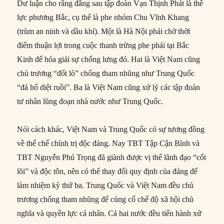
Dư luận cho rằng đằng sau tập đoàn Vạn Thịnh Phát là thế
lực phương Bắc, cụ thể là phe nhóm Chu Vĩnh Khang
(trùm an ninh và dầu khí). Một là Hà Nội phải chờ thời
điểm thuận lợi trong cuộc thanh trừng phe phái tại Bắc
Kinh để hóa giải sự chống lưng đó. Hai là Việt Nam cũng
chủ trương “đốt lò” chống tham nhũng như Trung Quốc
“đả hổ diệt ruồi”. Ba là Việt Nam cũng xử lý các tập đoàn
tư nhân lũng đoạn nhà nước như Trung Quốc.
Nói cách khác, Việt Nam và Trung Quốc có sự tương đồng
về thể chế chính trị độc đảng. Nay TBT Tập Cận Bình và
TBT Nguyễn Phú Trọng đã giành được vị thế lãnh đạo “cốt
lõi” và độc tôn, nên có thể thay đổi quy định của đảng để
làm nhiệm kỳ thứ ba. Trung Quốc và Việt Nam đều chủ
trương chống tham nhũng để củng cố chế độ xã hội chủ
nghĩa và quyền lực cá nhân. Cả hai nước đều tiến hành xử