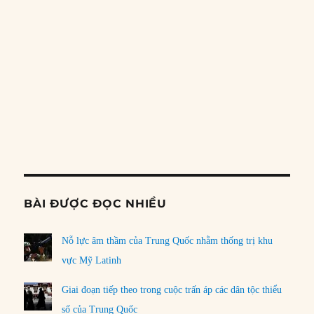
đựng?
30/07/2026
LOAD MORE
PREVIOUS
SHOW
NEXT
EPISODE
EPISODES
EPISO
Show
LIST
Podcast
Information
BÀI ĐƯỢC ĐỌC NHIỀU
Nỗ lực âm thầm của Trung Quốc nhằm thống trị khu
vực Mỹ Latinh
Giai đoạn tiếp theo trong cuộc trấn áp các dân tộc thiểu
số của Trung Quốc