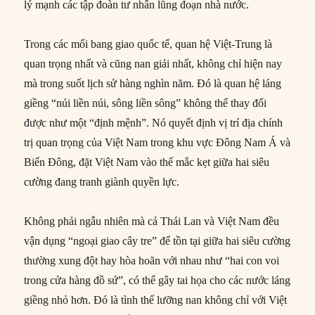
lý mạnh các tập đoàn tư nhân lũng đoạn nhà nước.
Trong các mối bang giao quốc tế, quan hệ Việt-Trung là
quan trọng nhất và cũng nan giải nhất, không chỉ hiện nay
mà trong suốt lịch sử hàng nghìn năm. Đó là quan hệ láng
giềng “núi liền núi, sông liền sông” không thể thay đổi
được như một “định mệnh”. Nó quyết định vị trí địa chính
trị quan trọng của Việt Nam trong khu vực Đông Nam Á và
Biển Đông, đặt Việt Nam vào thế mắc kẹt giữa hai siêu
cường đang tranh giành quyền lực.
Không phải ngẫu nhiên mà cả Thái Lan và Việt Nam đều
vận dụng “ngoại giao cây tre” để tồn tại giữa hai siêu cường
thường xung đột hay hòa hoãn với nhau như “hai con voi
trong cửa hàng đồ sứ”, có thể gây tai họa cho các nước láng
giềng nhỏ hơn. Đó là tình thế lưỡng nan không chỉ với Việt