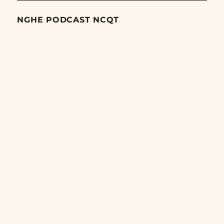
NGHE PODCAST NCQT
Search
Episodes
Giai đoạn tiếp theo trong cuộc trấn áp các dân tộc thiểu số
của Trung Quốc
06/08/2026
Nỗ lực âm thầm của Trung Quốc nhằm thống trị khu vực
Mỹ Latinh
06/08/2026
Nợ cho kẻ mộng mơ: Vốn vay chính sách và giới hạn của
việc cho startup vay vốn
05/08/2026