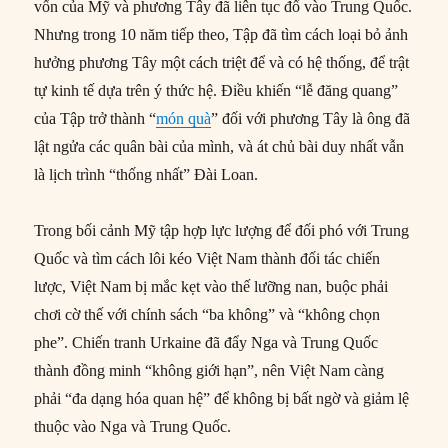
vốn của Mỹ và phương Tây đã liên tục đổ vào Trung Quốc.
Nhưng trong 10 năm tiếp theo, Tập đã tìm cách loại bỏ ảnh
hưởng phương Tây một cách triệt để và có hệ thống, để trật
tự kinh tế dựa trên ý thức hệ. Điều khiến “lễ đăng quang”
của Tập trở thành “
món quà
” đối với phương Tây là ông đã
lật ngửa các quân bài của mình, và át chủ bài duy nhất vẫn
là lịch trình “thống nhất” Đài Loan.
Trong bối cảnh Mỹ tập hợp lực lượng để đối phó với Trung
Quốc và tìm cách lôi kéo Việt Nam thành đối tác chiến
lược, Việt Nam bị mắc kẹt vào thế lưỡng nan, buộc phải
chơi cờ thế với chính sách “ba không” và “không chọn
phe”. Chiến tranh Urkaine đã đẩy Nga và Trung Quốc
thành đồng minh “không giới hạn”, nên Việt Nam càng
phải “đa dạng hóa quan hệ” để không bị bất ngờ và giảm lệ
thuộc vào Nga và Trung Quốc.