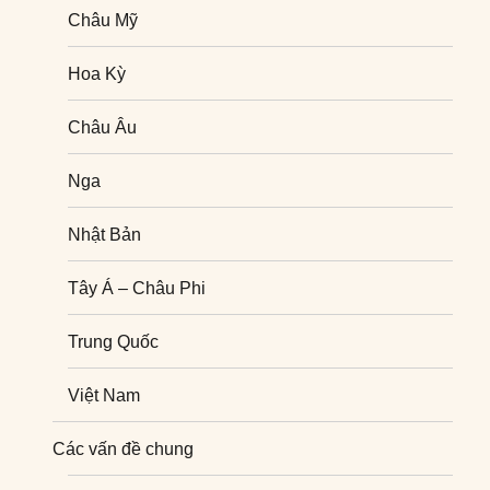
Châu Mỹ
Hoa Kỳ
Châu Âu
Nga
Nhật Bản
Tây Á – Châu Phi
Trung Quốc
Việt Nam
Nghiên cứu quốc tế
Các vấn đề chung