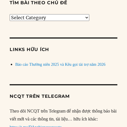
TÌM BÀI THEO CHỦ ĐỀ
Tìm
bài
theo
chủ
đề
LINKS HỮU ÍCH
Báo cáo Thường niên 2025 và Kêu gọi tài trợ năm 2026
NCQT TRÊN TELEGRAM
Theo dõi NCQT trên Telegram để nhận được thông báo bài
viết mới và các thông tin, tài liệu… hữu ích khác: