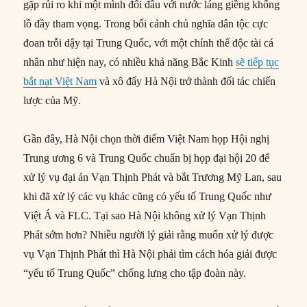
gặp rủi ro khi một mình đối đầu với nước láng giềng khổng
lồ đầy tham vọng. Trong bối cảnh chủ nghĩa dân tộc cực
đoan trỗi dậy tại Trung Quốc, với một chính thể độc tài cá
nhân như hiện nay, có nhiều khả năng Bắc Kinh
sẽ tiếp tục
bắt nạt Việt Nam
và xô đẩy Hà Nội trở thành đối tác chiến
lược của Mỹ.
Gần đây, Hà Nội chọn thời điểm Việt Nam họp Hội nghị
Trung ương 6 và Trung Quốc chuẩn bị họp đại hội 20 để
xử lý vụ đại án Vạn Thịnh Phát và bắt Trương Mỹ Lan, sau
khi đã xử lý các vụ khác cũng có yếu tố Trung Quốc như
Việt Á và FLC. Tại sao Hà Nội không xử lý Vạn Thịnh
Phát sớm hơn? Nhiều người lý giải rằng muốn xử lý được
vụ Vạn Thịnh Phát thì Hà Nội phải tìm cách hóa giải được
“yếu tố Trung Quốc” chống lưng cho tập đoàn này.