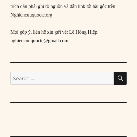
trích dẫn phải ghi rõ nguồn và dẫn link tới bài gốc trên
Nghiencuuquocte.org
Mọi góp ý, liên hệ xin gửi về: Lê Hồng Hiệp,
nghiencuuquocte@gmail.com
SE
Search
for: