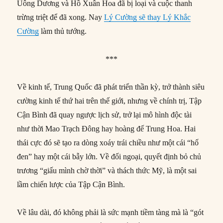
Uông Dương và Hồ Xuân Hoa đã bị loại và cuộc thanh
trừng triệt để đã xong. Nay
Lý Cường sẽ thay Lý Khắc
Cường
làm thủ tướng.
***
Về kinh tế, Trung Quốc đã phát triển thần kỳ, trở thành siêu
cường kinh tế thứ hai trên thế giới, nhưng về chính trị, Tập
Cận Bình đã quay ngược lịch sử, trở lại mô hình độc tài
như thời Mao Trạch Đông hay hoàng đế Trung Hoa. Hai
thái cực đó sẽ tạo ra dòng xoáy trái chiều như một cái “hố
đen” hay một cái bẫy lớn. Về đối ngoại, quyết định bỏ chủ
trương “giấu mình chờ thời” và thách thức Mỹ, là một sai
lầm chiến lược của Tập Cận Bình.
Về lâu dài, đó không phải là sức mạnh tiềm tàng mà là “gót